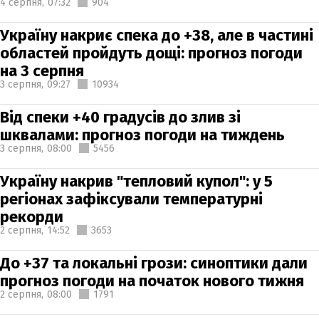
4 серпня,
07:32
904
Україну накриє спека до +38, але в частині
областей пройдуть дощі: прогноз погоди
на 3 серпня
3 серпня,
09:27
10934
Від спеки +40 градусів до злив зі
шквалами: прогноз погоди на тиждень
3 серпня,
08:00
5456
Україну накрив "тепловий купол": у 5
регіонах зафіксували температурні
рекорди
2 серпня,
14:52
3653
До +37 та локальні грози: синоптики дали
прогноз погоди на початок нового тижня
2 серпня,
08:00
1791