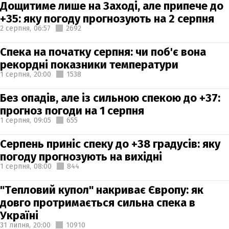
Дощитиме лише на Заході, але припече до
+35: яку погоду прогнозують на 2 серпня
2 серпня,
06:57
2692
Спека на початку серпня: чи поб'є вона
рекордні показники температури
1 серпня,
20:00
1538
Без опадів, але із сильною спекою до +37:
прогноз погоди на 1 серпня
1 серпня,
09:05
655
Серпень приніс спеку до +38 градусів: яку
погоду прогнозують на вихідні
1 серпня,
08:00
844
"Тепловий купол" накриває Європу: як
довго протримається сильна спека в
Україні
31 липня,
20:00
10910