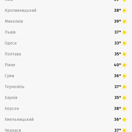
Кропивницький
38°
Миколаїв
39°
Львів
37°
Одеса
33°
Полтава
35°
Рівне
40°
Суми
36°
Тернопіль
37°
Харків
35°
Херсон
38°
Хмельницький
36°
Черкаси
37°