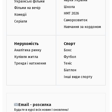
науки України
Українські фільми
Школа
Фільми на вечір
НМТ 2026
Комедії
Саморозвиток
Серіали
Навчання за кордоном
Нерухомість
Спорт
Аналітика ринку
Бокс
Купівля житла
Футбол
Тренди і натхнення
Теніс
Біатлон
Інші види спорту
Email - розсилка
Будьте в курсі всіх новин і оновлень!