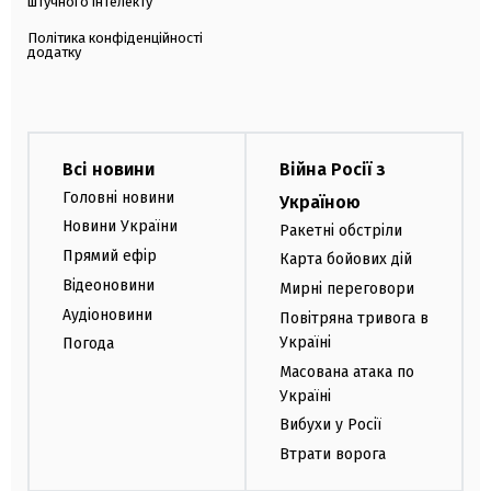
штучного інтелекту
Політика конфіденційності
додатку
Всі новини
Війна Росії з
Головні новини
Україною
Новини України
Ракетні обстріли
Прямий ефір
Карта бойових дій
Відеоновини
Мирні переговори
Аудіоновини
Повітряна тривога в
Україні
Погода
Масована атака по
Україні
Вибухи у Росії
Втрати ворога