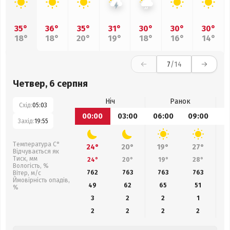
35°
36°
35°
31°
30°
30°
30°
18°
18°
20°
19°
18°
16°
14°
7
/14
Четвер, 6 серпня
Ніч
Ранок
Схід:
05:03
00:00
03:00
06:00
09:00
1
Захід:
19:55
Температура С°
24°
20°
19°
27°
Відчувається як
Тиск, мм
24°
20°
19°
28°
Вологість, %
762
763
763
763
Вітер, м/с
Ймовірність опадів,
49
62
65
51
%
3
2
2
1
2
2
2
2