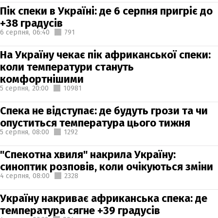
Пік спеки в Україні: де 6 серпня пригріє до
+38 градусів
6 серпня,
06:40
791
На Україну чекає пік африканської спеки:
коли температури стануть
комфортнішими
5 серпня,
20:00
10981
Спека не відступає: де будуть грози та чи
опуститься температура цього тижня
5 серпня,
08:00
1292
"Спекотна хвиля" накрила Україну:
синоптик розповів, коли очікуються зміни
4 серпня,
08:00
2328
Україну накриває африканська спека: де
температура сягне +39 градусів