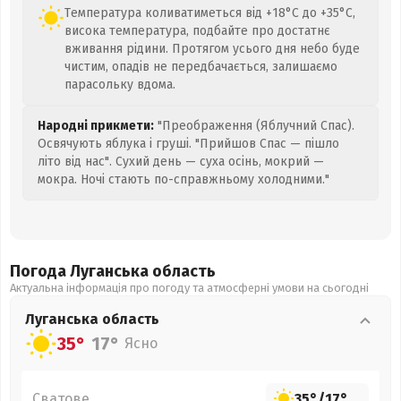
Температура коливатиметься від +18°C до +35°C,
висока температура, подбайте про достатнє
вживання рідини. Протягом усього дня небо буде
чистим, опадів не передбачається, залишаємо
парасольку вдома.
Народні прикмети:
"Преображення (Яблучний Спас).
Освячують яблука і груші. "Прийшов Спас — пішло
літо від нас". Сухий день — суха осінь, мокрий —
мокра. Ночі стають по-справжньому холодними."
Погода Луганська
область
Актуальна інформація про погоду та атмосферні умови на сьогодні
Луганська
область
35°
17°
Ясно
Сватове
35°
/
17°