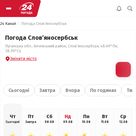
24 Канал
Погода Слов’яносербськ
Погода Слов’яносербськ
Луганська обл., Алчевський район, Слов’яносербськ, 48.69°Пн,
38.99°Сх
Змінити місто
Сьогодні
Завтра
Вчора
По годинах
Тиж
Чт
Пт
Сб
Нд
Пн
Вт
Ср
Сьогодні
Завтра
08.08
09.08
10.08
11.08
12.08