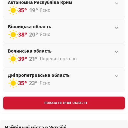
Автономна Республіка Крим
35°
19°
Ясно
Вінницька
область
38°
20°
Ясно
Волинська
область
39°
21°
Переважно ясно
Дніпропетровська
область
35°
23°
Ясно
ПОКАЗАТИ ІНШІ ОБЛАСТІ
Найбільші міста в Україні