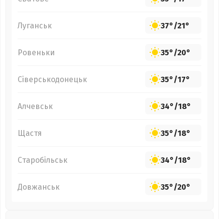
Луганськ
37°
/
21°
Ровеньки
35°
/
20°
Сіверськодонецьк
35°
/
17°
Алчевськ
34°
/
18°
Щастя
35°
/
18°
Старобільськ
34°
/
18°
Довжанськ
35°
/
20°