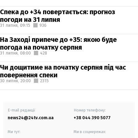
Спека до +34 повертається: прогноз
погоди на 31 липня
31 липня,
09:15
936
На Заході припече до +35: якою буде
погода на початку серпня
31 липня,
08:00
428
Чи дощитиме на початку серпня під час
повернення спеки
30 липня,
20:00
2315
E-mail редакції
Номер телефону:
news24@24tv.com.ua
+38 044 390 5077
Ми тут:
Ми в соцмережах: