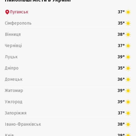
Луганськ
37°
Сімферополь
35°
Вінниця
38°
Чернівці
37°
Луцьк
39°
Дніпро
35°
Донецьк
36°
Житомир
39°
Ужгород
39°
Запоріжжя
37°
Івано-Франківськ
38°
Київ
39°