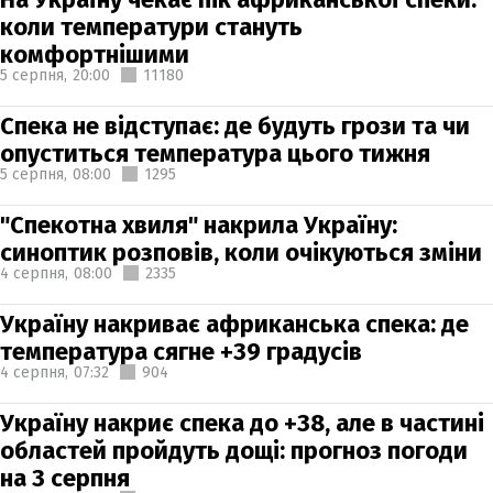
коли температури стануть
комфортнішими
5 серпня,
20:00
11180
Спека не відступає: де будуть грози та чи
опуститься температура цього тижня
5 серпня,
08:00
1295
"Спекотна хвиля" накрила Україну:
синоптик розповів, коли очікуються зміни
4 серпня,
08:00
2335
Україну накриває африканська спека: де
температура сягне +39 градусів
4 серпня,
07:32
904
Україну накриє спека до +38, але в частині
областей пройдуть дощі: прогноз погоди
на 3 серпня