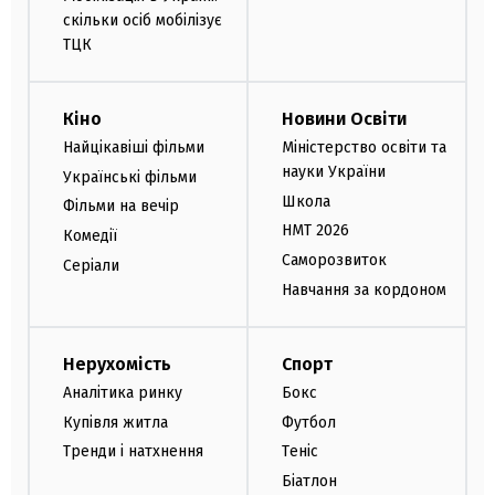
скільки осіб мобілізує
ТЦК
Кіно
Новини Освіти
Найцікавіші фільми
Міністерство освіти та
науки України
Українські фільми
Школа
Фільми на вечір
НМТ 2026
Комедії
Саморозвиток
Серіали
Навчання за кордоном
Нерухомість
Спорт
Аналітика ринку
Бокс
Купівля житла
Футбол
Тренди і натхнення
Теніс
Біатлон