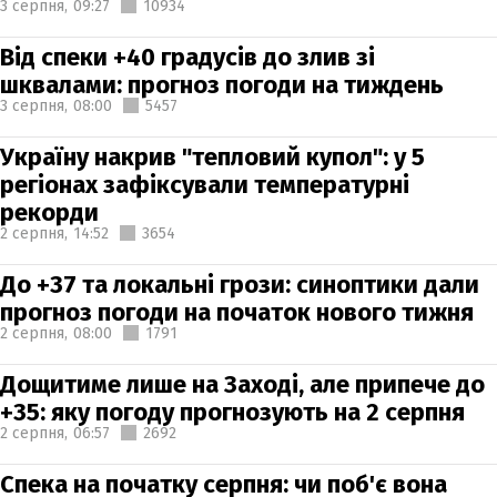
3 серпня,
09:27
10934
Від спеки +40 градусів до злив зі
шквалами: прогноз погоди на тиждень
3 серпня,
08:00
5457
Україну накрив "тепловий купол": у 5
регіонах зафіксували температурні
рекорди
2 серпня,
14:52
3654
До +37 та локальні грози: синоптики дали
прогноз погоди на початок нового тижня
2 серпня,
08:00
1791
Дощитиме лише на Заході, але припече до
+35: яку погоду прогнозують на 2 серпня
2 серпня,
06:57
2692
Спека на початку серпня: чи поб'є вона