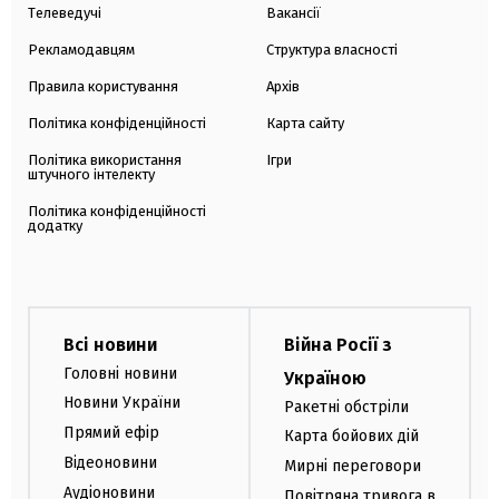
Телеведучі
Вакансії
Рекламодавцям
Структура власності
Правила користування
Архів
Політика конфіденційності
Карта сайту
Політика використання
Ігри
штучного інтелекту
Політика конфіденційності
додатку
Всі новини
Війна Росії з
Головні новини
Україною
Новини України
Ракетні обстріли
Прямий ефір
Карта бойових дій
Відеоновини
Мирні переговори
Аудіоновини
Повітряна тривога в