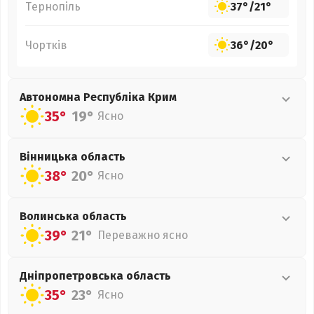
Тернопіль
37°
/
21°
Чортків
36°
/
20°
Автономна Республіка Крим
35°
19°
Ясно
Вінницька
область
38°
20°
Ясно
Волинська
область
39°
21°
Переважно ясно
Дніпропетровська
область
35°
23°
Ясно