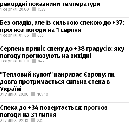
рекордні показники температури
1 серпня,
20:00
1538
Без опадів, але із сильною спекою до +37:
прогноз погоди на 1 серпня
1 серпня,
09:05
655
Серпень приніс спеку до +38 градусів: яку
погоду прогнозують на вихідні
1 серпня,
08:00
844
"Тепловий купол" накриває Європу: як
довго протримається сильна спека в
Україні
31 липня,
20:00
10910
Спека до +34 повертається: прогноз
погоди на 31 липня
31 липня,
09:15
939