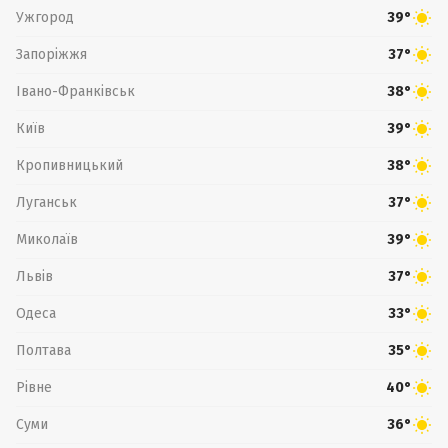
Ужгород
39°
Запоріжжя
37°
Івано-Франківськ
38°
Київ
39°
Кропивницький
38°
Луганськ
37°
Миколаїв
39°
Львів
37°
Одеса
33°
Полтава
35°
Рівне
40°
Суми
36°