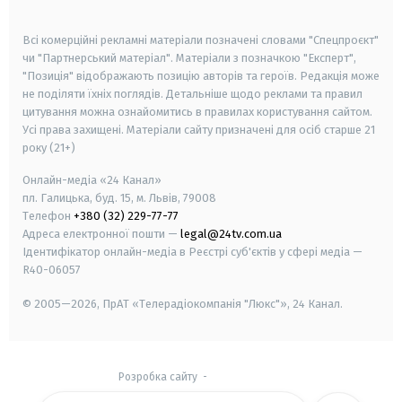
smart tv
samsung smart tv
Всі комерційні рекламні матеріали позначені словами "Спецпроєкт"
чи "Партнерський матеріал". Матеріали з позначкою "Експерт",
"Позиція" відображають позицію авторів та героїв. Редакція може
не поділяти їхніх поглядів. Детальніше щодо реклами та правил
цитування можна ознайомитись в правилах користування сайтом.
Усі права захищені.
Матеріали сайту призначені для осіб старше
21
року (21+)
Онлайн-медіа «24 Канал»
пл. Галицька, буд. 15, м. Львів, 79008
Телефон
+380 (32) 229-77-77
Адреса електронної пошти —
legal@24tv.com.ua
Ідентифікатор онлайн-медіа в Реєстрі суб'єктів у сфері медіа —
R40-06057
© 2005—2026,
ПрАТ «Телерадіокомпанія "Люкс"», 24 Канал.
Розробка сайту
-