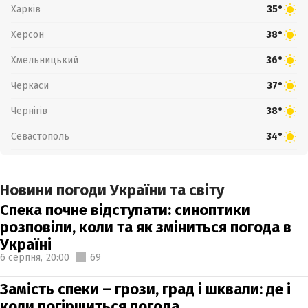
Харків
35°
Херсон
38°
Хмельницький
36°
Черкаси
37°
Чернігів
38°
Севастополь
34°
Новини погоди України та світу
Спека почне відступати: синоптики
розповіли, коли та як зміниться погода в
Україні
6 серпня,
20:00
69
Замість спеки – грози, град і шквали: де і
коли погіршиться погода