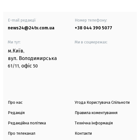
E-mail редакції
Номер телефону:
news24@24tv.com.ua
+38 044 390 5077
Ми тут:
Ми в соцмережах:
м.Київ
,
вул. Володимирська
офіс
61/11,
50
Про нас
Угода Користувача Спільноти
Редакція
Правила коментування
Редакційна політика
Технічна інформація
Про телеканал
Контакти