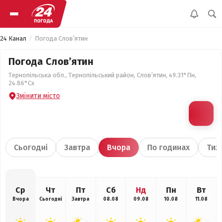
24 Канал
Погода Слов’ятин
Погода Слов’ятин
Тернопільська обл., Тернопільський район, Слов’ятин, 49.31°Пн,
24.86°Сх
Змінити місто
Сьогодні
Завтра
Вчора
По годинах
Тиж
Ср
Чт
Пт
Сб
Нд
Пн
Вт
Вчора
Сьогодні
Завтра
08.08
09.08
10.08
11.08