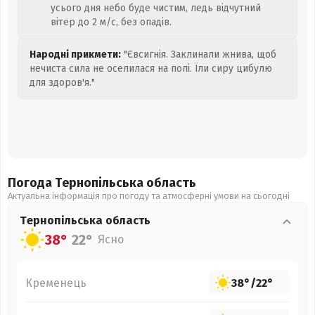
усього дня небо буде чистим, ледь відчутний
вітер до 2 м/с, без опадів.
Народні прикмети:
"Євсигнія. Заклинали жнива, щоб
нечиста сила не оселилася на полі. Їли сиру цибулю
для здоров'я."
Погода Тернопільська
область
Актуальна інформація про погоду та атмосферні умови на сьогодні
Тернопільська
область
38°
22°
Ясно
Кременець
38°
/
22°