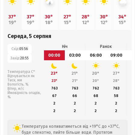
37°
37°
30°
27°
28°
30°
34°
19°
19°
18°
15°
12°
12°
15°
Середа, 5 серпня
Ніч
Ранок
Схід:
05:56
00:00
03:00
06:00
09:00
1
Захід:
20:55
Температура С°
23°
21°
20°
27°
Відчувається як
Тиск, мм
23°
21°
20°
28°
Вологість, %
763
763
762
763
Вітер, м/с
Ймовірність опадів,
67
66
68
58
%
2
2
2
2
2
2
2
2
Температура коливатиметься від +19°C до +37°C,
буде спекотно, пийте більше води. Протягом