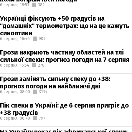
6 серпня,
18:53
382
Українці фіксують +50 градусів на
"домашніх" термометрах: що на це кажуть
синоптики
6 серпня,
16:46
909
Грози накриють частину областей на тлі
сильної спеки: прогноз погоди на 7 серпня
6 серпня,
15:54
278
Грози замінять сильну спеку до +38:
прогноз погоди на найближчі дні
6 серпня,
08:00
3114
Пік спеки в Україні: де 6 серпня пригріє до
+38 градусів
6 серпня,
06:40
797
На Україну чекає пік африканської спеки: