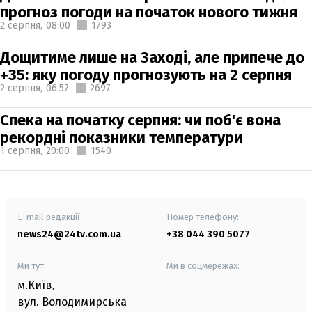
прогноз погоди на початок нового тижня
2 серпня,
08:00
1793
Дощитиме лише на Заході, але припече до
+35: яку погоду прогнозують на 2 серпня
2 серпня,
06:57
2697
Спека на початку серпня: чи поб'є вона
рекордні показники температури
1 серпня,
20:00
1540
E-mail редакції
Номер телефону:
news24@24tv.com.ua
+38 044 390 5077
Ми тут:
Ми в соцмережах:
м.Київ
,
вул. Володимирська