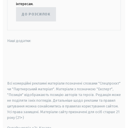
інтересам.
ДО РОЗСИЛОК
Наші додатки:
android
apple
smart tv
samsung smart tv
Всі комерційні рекламні матеріали позначені словами "Спецпроєкт"
чи "Партнерський матеріал". Матеріали з позначкою "Експерт",
"Позиція" відображають позицію авторів та героїв. Редакція може
не поділяти їхніх поглядів. Детальніше щодо реклами та правил
цитування можна ознайомитись в правилах користування сайтом.
Усі права захищені.
Матеріали сайту призначені для осіб старше
21
року (21+)
Онлайн-медіа «24 Канал»