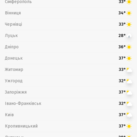
Сімферополь
33°
Вінниця
34°
Чернівці
33°
Луцьк
28°
Дніпро
36°
Донецьк
37°
Житомир
33°
Ужгород
32°
Запоріжжя
37°
Івано-Франківськ
32°
Київ
37°
Кропивницький
37°