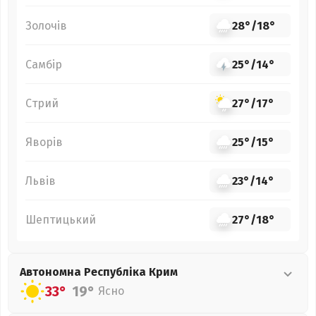
Золочів
28°
/
18°
Самбір
25°
/
14°
Стрий
27°
/
17°
Яворів
25°
/
15°
Львів
23°
/
14°
Шептицький
27°
/
18°
Автономна Республіка Крим
33°
19°
Ясно