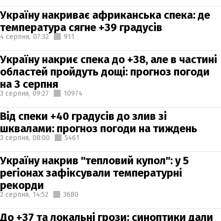
Україну накриває африканська спека: де
температура сягне +39 градусів
4 серпня,
07:32
911
Україну накриє спека до +38, але в частині
областей пройдуть дощі: прогноз погоди
на 3 серпня
3 серпня,
09:27
10974
Від спеки +40 градусів до злив зі
шквалами: прогноз погоди на тиждень
3 серпня,
08:00
5461
Україну накрив "тепловий купол": у 5
регіонах зафіксували температурні
рекорди
2 серпня,
14:52
3680
До +37 та локальні грози: синоптики дали