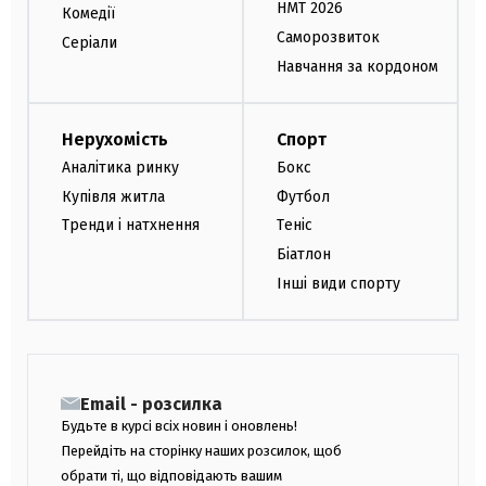
НМТ 2026
Комедії
Саморозвиток
Серіали
Навчання за кордоном
Нерухомість
Спорт
Аналітика ринку
Бокс
Купівля житла
Футбол
Тренди і натхнення
Теніс
Біатлон
Інші види спорту
Email - розсилка
Будьте в курсі всіх новин і оновлень!
Перейдіть на сторінку наших розсилок, щоб
обрати ті, що відповідають вашим