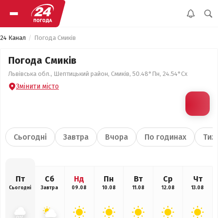
24 Канал
Погода Смиків
Погода Смиків
Львівська обл., Шептицький район, Смиків, 50.48°Пн, 24.54°Сх
Змінити місто
Сьогодні
Завтра
Вчора
По годинах
Тиж
Пт
Сб
Нд
Пн
Вт
Ср
Чт
Сьогодні
Завтра
09.08
10.08
11.08
12.08
13.08