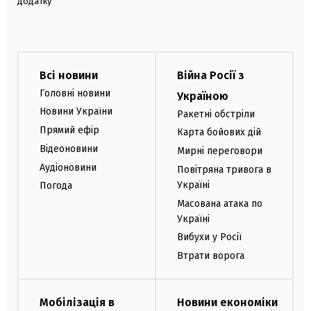
додатку
Всі новини
Війна Росії з
Головні новини
Україною
Новини України
Ракетні обстріли
Прямий ефір
Карта бойових дій
Відеоновини
Мирні переговори
Аудіоновини
Повітряна тривога в
Україні
Погода
Масована атака по
Україні
Вибухи у Росії
Втрати ворога
Мобілізація в
Новини економіки