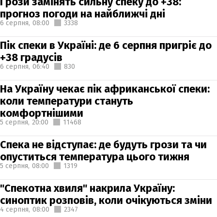
Грози замінять сильну спеку до +38:
прогноз погоди на найближчі дні
6 серпня,
08:00
3338
Пік спеки в Україні: де 6 серпня пригріє до
+38 градусів
6 серпня,
06:40
830
На Україну чекає пік африканської спеки:
коли температури стануть
комфортнішими
5 серпня,
20:00
11468
Спека не відступає: де будуть грози та чи
опуститься температура цього тижня
5 серпня,
08:00
1319
"Спекотна хвиля" накрила Україну:
синоптик розповів, коли очікуються зміни
4 серпня,
08:00
2347