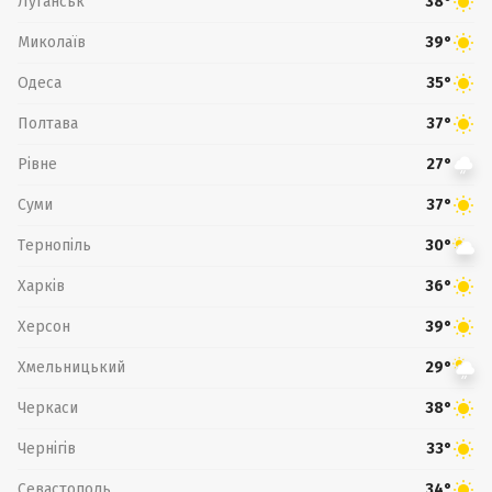
Луганськ
38°
Миколаїв
39°
Одеса
35°
Полтава
37°
Рівне
27°
Суми
37°
Тернопіль
30°
Харків
36°
Херсон
39°
Хмельницький
29°
Черкаси
38°
Чернігів
33°
Севастополь
34°