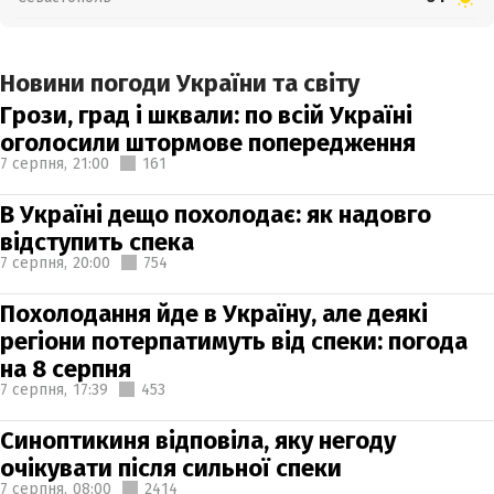
Новини погоди України та світу
Грози, град і шквали: по всій Україні
оголосили штормове попередження
7 серпня,
21:00
161
В Україні дещо похолодає: як надовго
відступить спека
7 серпня,
20:00
754
Похолодання йде в Україну, але деякі
регіони потерпатимуть від спеки: погода
на 8 серпня
7 серпня,
17:39
453
Синоптикиня відповіла, яку негоду
очікувати після сильної спеки
7 серпня,
08:00
2414