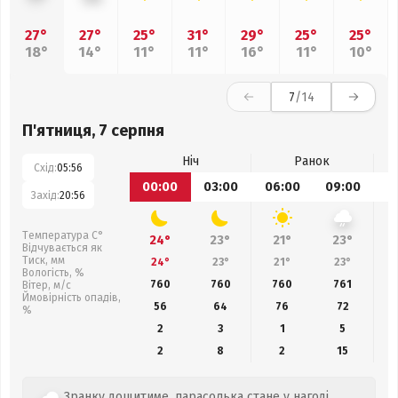
27°
27°
25°
31°
29°
25°
25°
18°
14°
11°
11°
16°
11°
10°
7
/14
П'ятниця, 7 серпня
Ніч
Ранок
Схід:
05:56
00:00
03:00
06:00
09:00
1
Захід:
20:56
Температура С°
24°
23°
21°
23°
Відчувається як
Тиск, мм
24°
23°
21°
23°
Вологість, %
760
760
760
761
Вітер, м/с
Ймовірність опадів,
56
64
76
72
%
2
3
1
5
2
8
2
15
Зранку дощитиме, парасолька стане у нагоді.