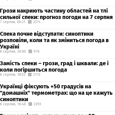
Грози накриють частину областей на тлі
сильної спеки: прогноз погоди на 7 серпня
7 серпня,
06:21
2374
Спека почне відступати: синоптики
розповіли, коли та як зміниться погода в
Україні
6 серпня,
20:00
976
Замість спеки – грози, град і шквали: де і
коли погіршиться погода
6 серпня,
18:53
2113
Українці фіксують +50 градусів на
"домашніх" термометрах: що на це кажуть
синоптики
6 серпня,
16:46
2293