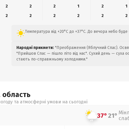
2
2
2
1
2
1
2
2
2
2
2
2
Температура від +20°C до +37°C. До вечора небо буде
Народні прикмети:
"Преображення (Яблучний Спас). Освяч
"Прийшов Спас — пішло літо від нас". Сухий день — суха о
стають по-справжньому холодними."
а
область
огоду та атмосферні умови на сьогодні
Мін
37°
21°
сла