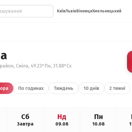
Київ
Львів
Вінниця
Хмельницький
ла
айон, Сміла, 49.23°Пн, 31.88°Сх
ора
По годинах
Тиждень
10 днів
2 тижні
Сб
Нд
Пн
Завтра
09.08
10.08
1