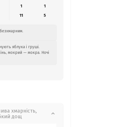
1
1
11
5
 безхмарним.
ують яблука і груші.
сінь, мокрий — мокра. Ночі
лива хмарність,
бкий дощ