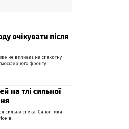
оду очікувати після
айже не впливає на спекотну
атмосферного фронту
й на тлі сильної
пня
ься сильна спека. Синоптики
іонів.