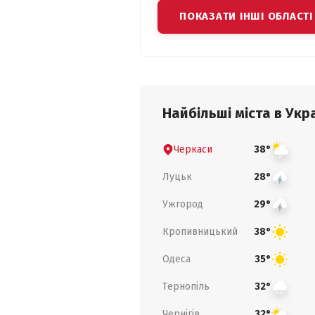
ПОКАЗАТИ ІНШІ ОБЛАСТІ
Найбільші міста в Укра
Черкаси
38°
Луцьк
28°
Ужгород
29°
Кропивницький
38°
Одеса
35°
Тернопіль
32°
Чернігів
32°