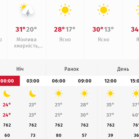
31°
20°
28°
17°
30°
13°
34
о
Мінлива
Ясно
Ясно
хмарність,
грози
Ніч
Ранок
День
00:00
03:00
06:00
09:00
12:00
15:
24°
23°
21°
28°
35°
37
24°
23°
21°
30°
37°
40
762
762
762
762
762
76
60
73
80
57
39
36