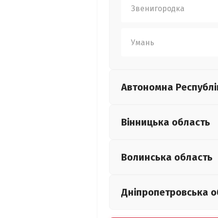
Звенигородка
Умань
Автономна Республі
Вінницька
область
Волинська
область
Дніпропетровська
о