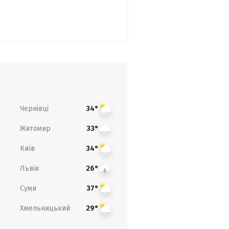
Чернівці
34°
Житомир
33°
Київ
34°
Львів
26°
Суми
37°
Хмельницький
29°