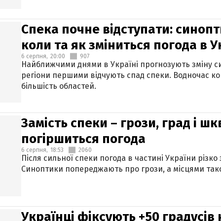
Спека почне відступати: синопт
коли та як зміниться погода в У
6 серпня,
20:00
907
Найближчими днями в Україні прогнозують зміну син
регіони першими відчують спад спеки. Водночас к
більшість областей.
Замість спеки – грози, град і шк
погіршиться погода
6 серпня,
18:53
2060
Після сильної спеки погода в частині України різко
Синоптики попереджають про грози, а місцями тако
Українці фіксують +50 градусів