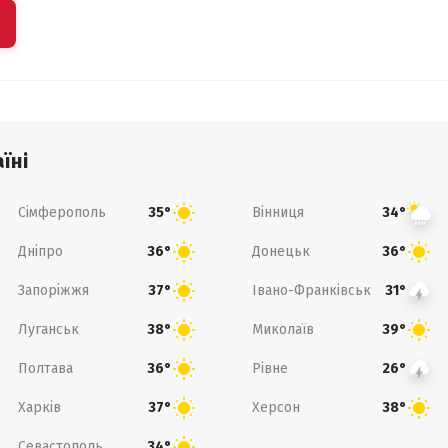
їні
Сімферополь
Вінниця
35°
34°
Дніпро
Донецьк
36°
36°
Запоріжжя
Івано-Франківськ
37°
31°
Луганськ
Миколаїв
38°
39°
Полтава
Рівне
36°
26°
Харків
Херсон
37°
38°
Севастополь
34°