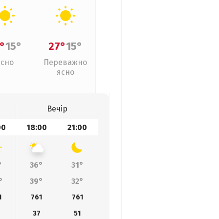
°
15°
27°
15°
Ясно
Переважно
ясно
Вечір
00
18:00
21:00
°
36°
31°
°
39°
32°
1
761
761
37
51