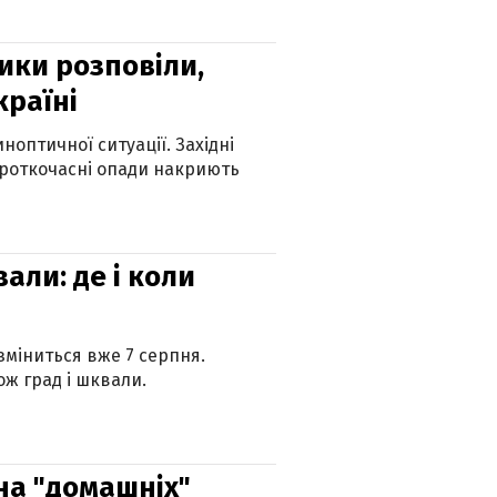
ики розповіли,
країні
оптичної ситуації. Західні
ороткочасні опади накриють
вали: де і коли
 зміниться вже 7 серпня.
ж град і шквали.
 на "домашніх"