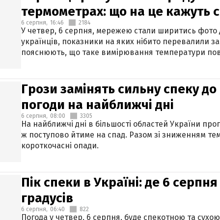
термометрах: що на це кажуть 
6 серпня,
16:46
2184
У четвер, 6 серпня, мережею стали ширитись фото
українців, показники на яких нібито перевалили за
пояснюють, що таке вимірювання температури пов
Грози замінять сильну спеку до 
погоди на найближчі дні
6 серпня,
08:00
3305
На найближчі дні в більшості областей України про
ж поступово йтиме на спад. Разом зі зниженням те
короткочасні опади.
Пік спеки в Україні: де 6 серпня
градусів
6 серпня,
06:40
822
Погода у четвер, 6 серпня, буде спекотною та сухо