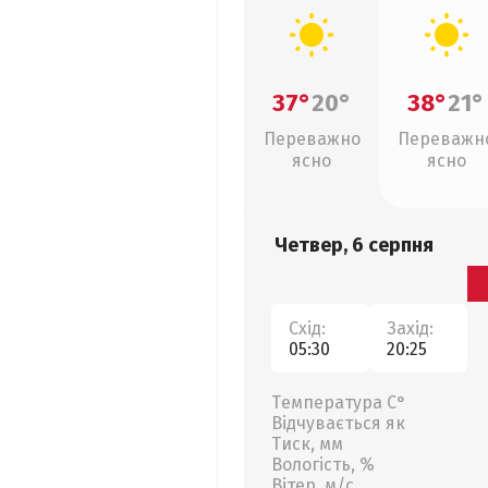
37°
20°
38°
21°
Переважно
Переважн
ясно
ясно
Четвер, 6 серпня
Схід:
Захід:
05:30
20:25
Температура С°
Відчувається як
Тиск, мм
Вологість, %
Вітер, м/с