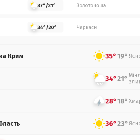
37°
/
21°
Золотоноша
34°
/
20°
Черкаси
35°
19°
ка Крим
Ясн
Мін
34°
21°
зли
28°
18°
Хма
36°
23°
бласть
Ясн