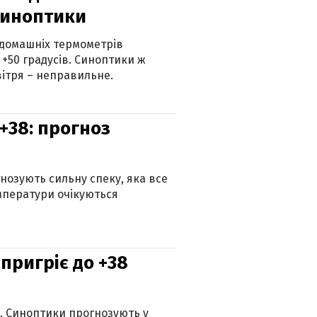
синоптики
 домашніх термометрів
 +50 градусів. Синоптики ж
ітря – неправильне.
+38: прогноз
гнозують сильну спеку, яка все
мператури очікуються
 пригріє до +38
ю. Синоптики прогнозують у