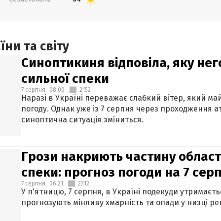
ни та світу
Синоптикиня відповіла, яку нег
сильної спеки
7 серпня,
08:00
2152
Наразі в Україні переважає слабкий вітер, який м
погоду. Однак уже із 7 серпня через проходження 
синоптична ситуація зміниться.
Грози накриють частину областе
спеки: прогноз погоди на 7 сер
7 серпня,
06:21
2312
У п'ятницю, 7 серпня, в Україні подекуди утримаєт
прогнозують мінливу хмарність та опади у низці рег