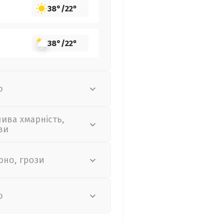
38°
/
22°
38°
/
22°
о
лива хмарність,
ви
рно, грози
о