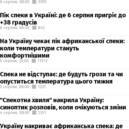
6 серпня,
08:00
3359
Пік спеки в Україні: де 6 серпня пригріє до
+38 градусів
6 серпня,
06:40
843
На Україну чекає пік африканської спеки:
коли температури стануть
комфортнішими
5 серпня,
20:00
11513
Спека не відступає: де будуть грози та чи
опуститься температура цього тижня
5 серпня,
08:00
1325
"Спекотна хвиля" накрила Україну:
синоптик розповів, коли очікуються зміни
4 серпня,
08:00
2351
Україну накриває африканська спека: де