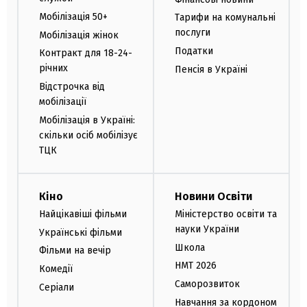
Мобілізація 50+
Тарифи на комунальні
послуги
Мобілізація жінок
Податки
Контракт для 18-24-
річних
Пенсія в Україні
Відстрочка від
мобілізації
Мобілізація в Україні:
скільки осіб мобілізує
ТЦК
Кіно
Новини Освіти
Найцікавіші фільми
Міністерство освіти та
науки України
Українські фільми
Школа
Фільми на вечір
НМТ 2026
Комедії
Саморозвиток
Серіали
Навчання за кордоном