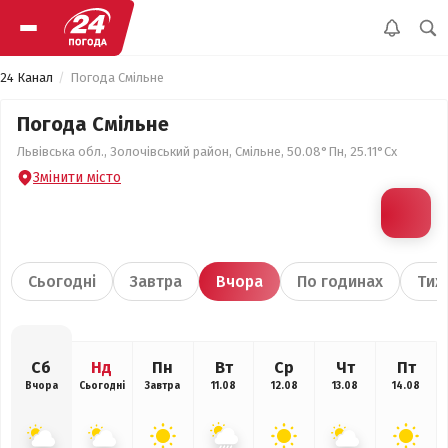
24 Канал
Погода Смільне
Погода Смільне
Львівська обл., Золочівський район, Смільне, 50.08°Пн, 25.11°Сх
Змінити місто
Сьогодні
Завтра
Вчора
По годинах
Тиж
Сб
Нд
Пн
Вт
Ср
Чт
Пт
Вчора
Сьогодні
Завтра
11.08
12.08
13.08
14.08