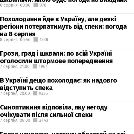
8 серпня,
08:00
976
Похолодання йде в Україну, але деякі
регіони потерпатимуть від спеки: погода
на 8 серпня
8 серпня,
06:46
1338
Грози, град і шквали: по всій Україні
оголосили штормове попередження
7 серпня,
21:00
1961
В Україні дещо похолодає: як надовго
відступить спека
7 серпня,
20:00
9336
Синоптикиня відповіла, яку негоду
очікувати після сильної спеки
7 серпня,
08:00
2443