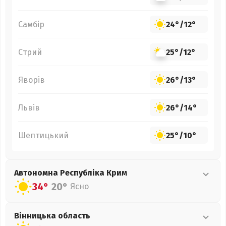
Самбір
24°
/
12°
Стрий
25°
/
12°
Яворів
26°
/
13°
Львів
26°
/
14°
Шептицький
25°
/
10°
Автономна Республіка Крим
34°
20°
Ясно
Вінницька
область