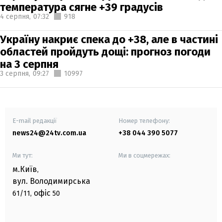
температура сягне +39 градусів
4 серпня,
07:32
918
Україну накриє спека до +38, але в частині
областей пройдуть дощі: прогноз погоди
на 3 серпня
3 серпня,
09:27
10997
E-mail редакції
Номер телефону:
news24@24tv.com.ua
+38 044 390 5077
Ми тут:
Ми в соцмережах:
м.Київ
,
вул. Володимирська
офіс
61/11,
50