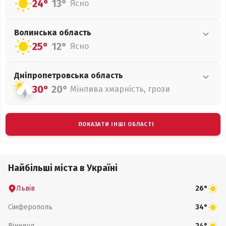
24°
13°
Ясно
Волинська
область
25°
12°
Ясно
Дніпропетровська
область
30°
20°
Мінлива хмарність, грози
ПОКАЗАТИ ІНШІ ОБЛАСТІ
Найбільші міста в Україні
Львів
26°
Сімферополь
34°
Вінниця
24°