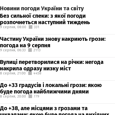
Новини погоди України та світу
Без сильної спеки: з якої погоди
розпочнеться наступний тиждень
9 серпня,
08:00
331
Частину України знову накриють грози:
погода на 9 серпня
9 серпня,
06:33
2113
Вулиці перетворилися на річки: негода
накрила одразу низку міст
8 серпня,
21:00
4458
До +33 градусів і локальні грози: якою
буде погода найближчими днями
8 серпня,
20:00
779
До +38, але місцями з грозами та
шквалами: якою буде погода на вихідних