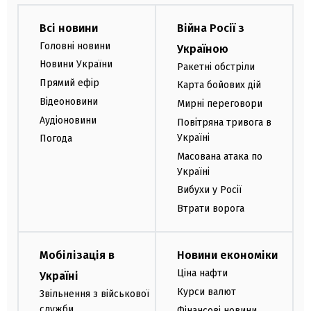
Всі новини
Війна Росії з
Головні новини
Україною
Новини України
Ракетні обстріли
Прямий ефір
Карта бойових дій
Відеоновини
Мирні переговори
Аудіоновини
Повітряна тривога в
Україні
Погода
Масована атака по
Україні
Вибухи у Росії
Втрати ворога
Мобілізація в
Новини економіки
Ціна нафти
Україні
Курси валют
Звільнення з військової
служби
Фінансові новини