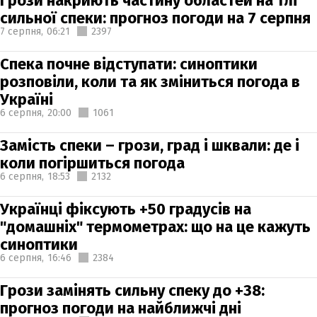
Грози накриють частину областей на тлі
сильної спеки: прогноз погоди на 7 серпня
7 серпня,
06:21
2397
Спека почне відступати: синоптики
розповіли, коли та як зміниться погода в
Україні
6 серпня,
20:00
1061
Замість спеки – грози, град і шквали: де і
коли погіршиться погода
6 серпня,
18:53
2132
Українці фіксують +50 градусів на
"домашніх" термометрах: що на це кажуть
синоптики
6 серпня,
16:46
2384
Грози замінять сильну спеку до +38:
прогноз погоди на найближчі дні