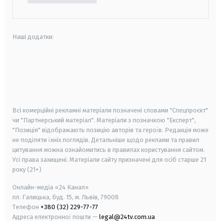
Наші додатки:
android
apple
smart tv
samsung smart tv
Всі комерційні рекламні матеріали позначені словами "Спецпроєкт"
чи "Партнерський матеріал". Матеріали з позначкою "Експерт",
"Позиція" відображають позицію авторів та героїв. Редакція може
не поділяти їхніх поглядів. Детальніше щодо реклами та правил
цитування можна ознайомитись в правилах користування сайтом.
Усі права захищені.
Матеріали сайту призначені для осіб старше
21
року (21+)
Онлайн-медіа «24 Канал»
пл. Галицька, буд. 15, м. Львів, 79008
Телефон
+380 (32) 229-77-77
Адреса електронної пошти —
legal@24tv.com.ua