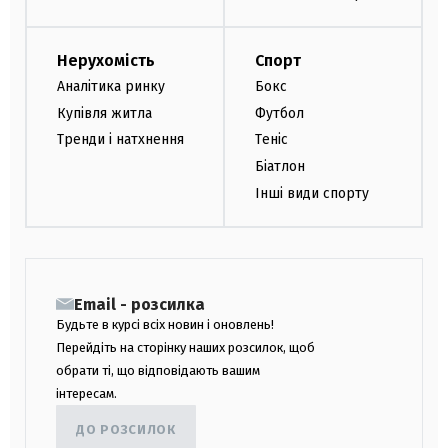
Нерухомість
Спорт
Аналітика ринку
Бокс
Купівля житла
Футбол
Тренди і натхнення
Теніс
Біатлон
Інші види спорту
Email - розсилка
Будьте в курсі всіх новин і оновлень!
Перейдіть на сторінку наших розсилок, щоб
обрати ті, що відповідають вашим
інтересам.
ДО РОЗСИЛОК