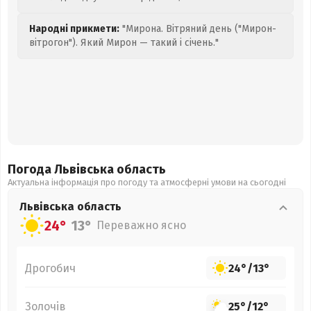
Народні прикмети:
"Мирона. Вітряний день ("Мирон-
вітрогон"). Який Мирон — такий і січень."
Погода Львівська
область
Актуальна інформація про погоду та атмосферні умови на сьогодні
Львівська
область
24°
13°
Переважно ясно
Дрогобич
24°
/
13°
Золочів
25°
/
12°