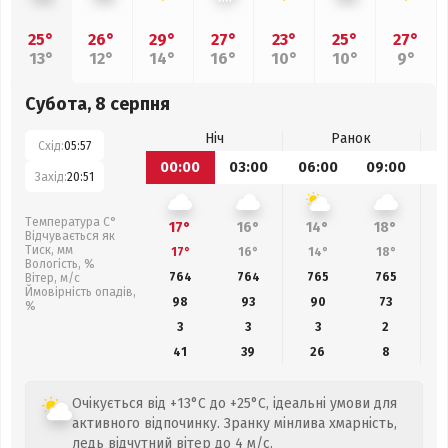
25°
26°
29°
27°
23°
25°
27°
13°
12°
14°
16°
10°
10°
9°
Субота, 8 серпня
Ніч
Ранок
Схід:
05:57
00:00
03:00
06:00
09:00
1
Захід:
20:51
Температура С°
17°
16°
14°
18°
Відчувається як
Тиск, мм
17°
16°
14°
18°
Вологість, %
764
764
765
765
Вітер, м/с
Ймовірність опадів,
98
93
90
73
%
3
3
3
2
41
39
26
8
Очікується від +13°C до +25°C, ідеальні умови для
активного відпочинку. Зранку мінлива хмарність,
ледь відчутний вітер до 4 м/с.