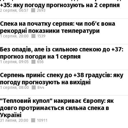
+35: яку погоду прогнозують на 2 серпня
2 серпня,
06:57
2693
Спека на початку серпня: чи поб'є вона
рекордні показники температури
1 серпня,
20:00
1539
Без опадів, але із сильною спекою до +37:
прогноз погоди на 1 серпня
1 серпня,
09:05
656
Серпень приніс спеку до +38 градусів: яку
погоду прогнозують на вихідні
1 серпня,
08:00
844
"Тепловий купол" накриває Європу: як
довго протримається сильна спека в
Україні
31 липня,
20:00
10911