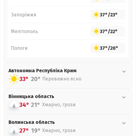
Запоріжжя
37°
/
23°
Мелітополь
37°
/
22°
Пологи
37°
/
20°
Автономна Республіка Крим
33°
20°
Переважно ясно
Вінницька
область
34°
21°
Хмарно, грози
Волинська
область
27°
19°
Хмарно, грози