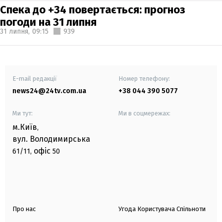
Спека до +34 повертається: прогноз
погоди на 31 липня
31 липня,
09:15
939
E-mail редакції
Номер телефону:
news24@24tv.com.ua
+38 044 390 5077
Ми тут:
Ми в соцмережах:
м.Київ
,
вул. Володимирська
офіс
61/11,
50
Про нас
Угода Користувача Спільноти