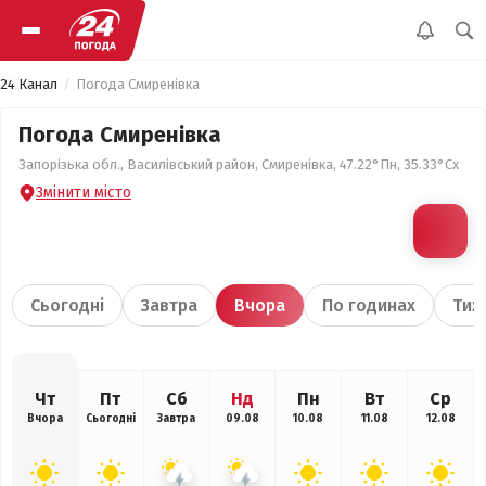
24 Канал
Погода Смиренівка
Погода Смиренівка
Запорізька обл., Василівський район, Смиренівка, 47.22°Пн, 35.33°Сх
Змінити місто
Сьогодні
Завтра
Вчора
По годинах
Тиж
Чт
Пт
Сб
Нд
Пн
Вт
Ср
Вчора
Сьогодні
Завтра
09.08
10.08
11.08
12.08