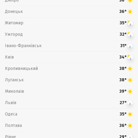
Дніпро
36°
Донецьк
36°
Житомир
35°
Ужгород
32°
Івано-Франківськ
31°
Київ
34°
Кропивницький
38°
Луганськ
38°
Миколаїв
39°
Львів
27°
Одеса
35°
Полтава
36°
Рівне
29°