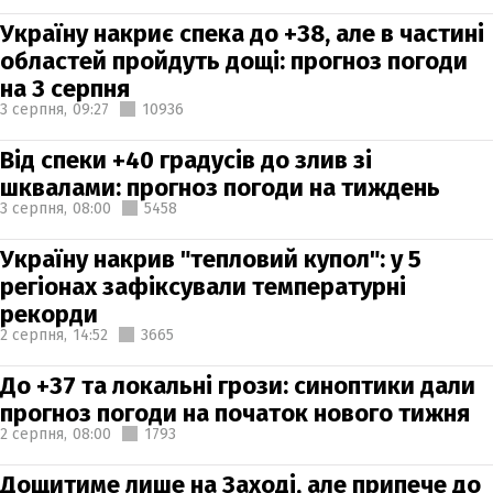
Україну накриє спека до +38, але в частині
областей пройдуть дощі: прогноз погоди
на 3 серпня
3 серпня,
09:27
10936
Від спеки +40 градусів до злив зі
шквалами: прогноз погоди на тиждень
3 серпня,
08:00
5458
Україну накрив "тепловий купол": у 5
регіонах зафіксували температурні
рекорди
2 серпня,
14:52
3665
До +37 та локальні грози: синоптики дали
прогноз погоди на початок нового тижня
2 серпня,
08:00
1793
Дощитиме лише на Заході, але припече до