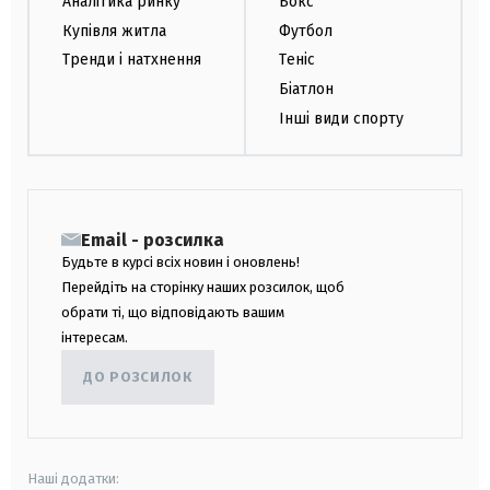
Аналітика ринку
Бокс
Купівля житла
Футбол
Тренди і натхнення
Теніс
Біатлон
Інші види спорту
Email - розсилка
Будьте в курсі всіх новин і оновлень!
Перейдіть на сторінку наших розсилок, щоб
обрати ті, що відповідають вашим
інтересам.
ДО РОЗСИЛОК
Наші додатки: