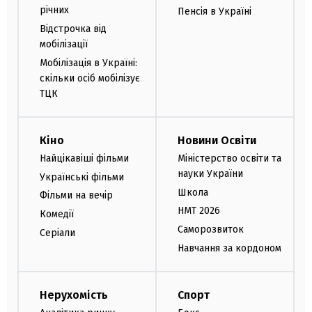
річних
Пенсія в Україні
Відстрочка від
мобілізації
Мобілізація в Україні:
скільки осіб мобілізує
ТЦК
Кіно
Новини Освіти
Найцікавіші фільми
Міністерство освіти та
науки України
Українські фільми
Школа
Фільми на вечір
НМТ 2026
Комедії
Саморозвиток
Серіали
Навчання за кордоном
Нерухомість
Спорт