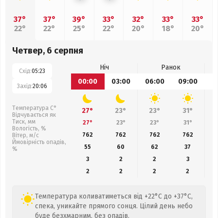
37°
37°
39°
33°
32°
33°
33°
22°
22°
25°
22°
20°
18°
20°
Четвер, 6 серпня
Ніч
Ранок
Схід:
05:23
00:00
03:00
06:00
09:00
1
Захід:
20:06
Температура С°
27°
23°
23°
31°
Відчувається як
Тиск, мм
27°
23°
23°
31°
Вологість, %
762
762
762
762
Вітер, м/с
Ймовірність опадів,
55
60
62
37
%
3
2
2
3
2
2
2
2
Температура коливатиметься від +22°C до +37°C,
спека, уникайте прямого сонця. Цілий день небо
буде безхмарним, без опадів.