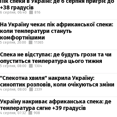
Пік спеки в Україні: де 6 серпня пригріє до
+38 градусів
6 серпня,
06:40
816
На Україну чекає пік африканської спеки:
коли температури стануть
комфортнішими
5 серпня,
20:00
11365
Спека не відступає: де будуть грози та чи
опуститься температура цього тижня
5 серпня,
08:00
1304
"Спекотна хвиля" накрила Україну:
синоптик розповів, коли очікуються зміни
4 серпня,
08:00
2339
Україну накриває африканська спека: де
температура сягне +39 градусів
4 серпня,
07:32
908