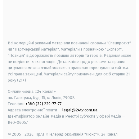
android
apple
smart tv
samsung smart tv
Всі комерційні рекламні матеріали позначені словами "Спецпроєкт"
чи "Партнерський матеріал". Матеріали з позначкою "Експерт",
"Позиція" відображають позицію авторів та героїв. Редакція може
не поділяти їхніх поглядів. Детальніше щодо реклами та правил
цитування можна ознайомитись в правилах користування сайтом.
Усі права захищені.
Матеріали сайту призначені для осіб старше
21
року (21+)
Онлайн-медіа «24 Канал»
пл. Галицька, буд. 15, м. Львів, 79008
Телефон
+380 (32) 229-77-77
Адреса електронної пошти —
legal@24tv.com.ua
Ідентифікатор онлайн-медіа в Реєстрі суб'єктів у сфері медіа —
R40-06057
© 2005—2026,
ПрАТ «Телерадіокомпанія "Люкс"», 24 Канал.