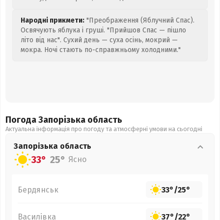
Народні прикмети:
"Преображення (Яблучний Спас).
Освячують яблука і груші. "Прийшов Спас — пішло
літо від нас". Сухий день — суха осінь, мокрий —
мокра. Ночі стають по-справжньому холодними."
Погода Запорізька
область
Актуальна інформація про погоду та атмосферні умови на сьогодні
Запорізька
область
33°
25°
Ясно
Бердянськ
33°
/
25°
Василівка
37°
/
22°