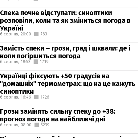
Спека почне відступати: синоптики
розповіли, коли та як зміниться погода в
Україні
6 серпня,
20:00
763
Замість спеки – грози, град і шквали: де і
коли погіршиться погода
6 серпня,
18:53
1719
Українці фіксують +50 градусів на
"домашніх" термометрах: що на це кажуть
синоптики
6 серпня,
16:46
1726
Грози замінять сильну спеку до +38:
прогноз погоди на найближчі дні
6 серпня,
08:00
3239