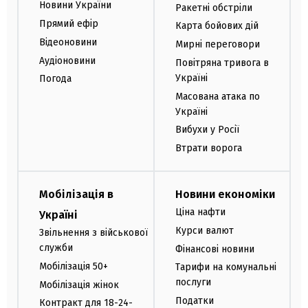
Новини України
Ракетні обстріли
Прямий ефір
Карта бойових дій
Відеоновини
Мирні переговори
Аудіоновини
Повітряна тривога в
Україні
Погода
Масована атака по
Україні
Вибухи у Росії
Втрати ворога
Мобілізація в
Новини економіки
Ціна нафти
Україні
Курси валют
Звільнення з військової
служби
Фінансові новини
Мобілізація 50+
Тарифи на комунальні
послуги
Мобілізація жінок
Податки
Контракт для 18-24-