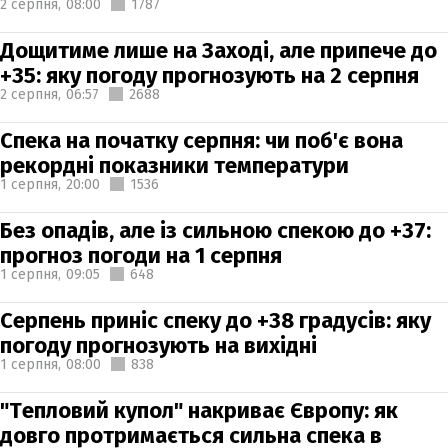
2 серпня,
08:00
1787
Дощитиме лише на Заході, але припече до
+35: яку погоду прогнозують на 2 серпня
2 серпня,
06:57
2688
Спека на початку серпня: чи поб'є вона
рекордні показники температури
1 серпня,
20:00
1536
Без опадів, але із сильною спекою до +37:
прогноз погоди на 1 серпня
1 серпня,
09:05
648
Серпень приніс спеку до +38 градусів: яку
погоду прогнозують на вихідні
1 серпня,
08:00
838
"Тепловий купол" накриває Європу: як
довго протримається сильна спека в