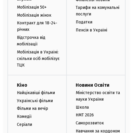
Мобілізація 50+
Тарифи на комунальні
послуги
Мобілізація жінок
Податки
Контракт для 18-24-
річних
Пенсія в Україні
Відстрочка від
мобілізації
Мобілізація в Україні:
скільки осіб мобілізує
ТЦК
Кіно
Новини Освіти
Найцікавіші фільми
Міністерство освіти та
науки України
Українські фільми
Школа
Фільми на вечір
НМТ 2026
Комедії
Саморозвиток
Серіали
Навчання за кордоном