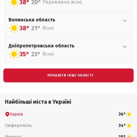
38°
20°
Переважно ясно
Волинська
область
38°
21°
Ясно
Дніпропетровська
область
35°
23°
Ясно
ПОКАЗАТИ ІНШІ ОБЛАСТІ
Найбільші міста в Україні
Харків
36°
Сімферополь
34°
Вінниця
38°