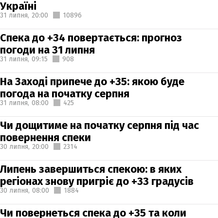
Україні
31 липня,
20:00
10896
Спека до +34 повертається: прогноз
погоди на 31 липня
31 липня,
09:15
908
На Заході припече до +35: якою буде
погода на початку серпня
31 липня,
08:00
425
Чи дощитиме на початку серпня під час
повернення спеки
30 липня,
20:00
2314
Липень завершиться спекою: в яких
регіонах знову пригріє до +33 градусів
30 липня,
08:00
1884
Чи повернеться спека до +35 та коли