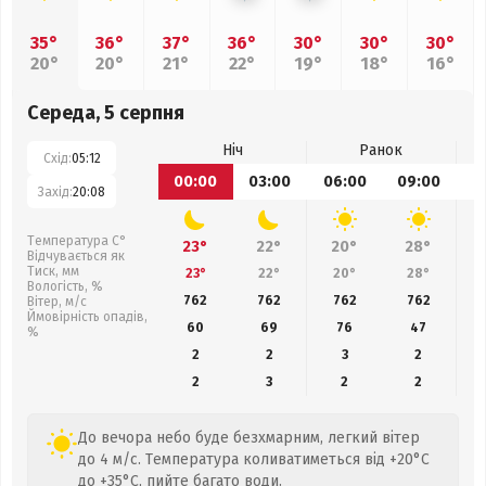
35°
36°
37°
36°
30°
30°
30°
20°
20°
21°
22°
19°
18°
16°
Середа, 5 серпня
Ніч
Ранок
Схід:
05:12
00:00
03:00
06:00
09:00
1
Захід:
20:08
Температура С°
23°
22°
20°
28°
Відчувається як
Тиск, мм
23°
22°
20°
28°
Вологість, %
762
762
762
762
Вітер, м/с
Ймовірність опадів,
60
69
76
47
%
2
2
3
2
2
3
2
2
До вечора небо буде безхмарним, легкий вітер
до 4 м/с. Температура коливатиметься від +20°C
до +35°C, пийте багато води.