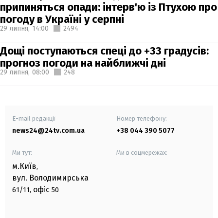
припиняться опади: інтерв'ю із Птухою про
погоду в Україні у серпні
29 липня,
14:00
2494
Дощі поступаються спеці до +33 градусів:
прогноз погоди на найближчі дні
29 липня,
08:00
248
E-mail редакції
Номер телефону:
news24@24tv.com.ua
+38 044 390 5077
Ми тут:
Ми в соцмережах:
м.Київ
,
вул. Володимирська
офіс
61/11,
50