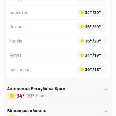
Берестин
34°
/
20°
Лозова
36°
/
20°
Харків
36°
/
20°
Чугуїв
34°
/
19°
Куп’янськ
36°
/
18°
Автономна Республіка Крим
34°
19°
Ясно
Вінницька
область