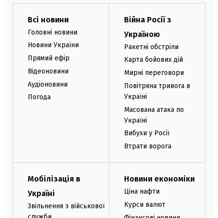
Всі новини
Війна Росії з
Головні новини
Україною
Новини України
Ракетні обстріли
Прямий ефір
Карта бойових дій
Відеоновини
Мирні переговори
Аудіоновини
Повітряна тривога в
Україні
Погода
Масована атака по
Україні
Вибухи у Росії
Втрати ворога
Мобілізація в
Новини економіки
Ціна нафти
Україні
Курси валют
Звільнення з військової
служби
Фінансові новини