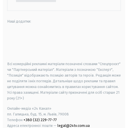
Наші додатки:
android
apple
smart tv
samsung smart tv
Всі комерційні рекламні матеріали позначені словами "Спецпроєкт"
чи "Партнерський матеріал". Матеріали з позначкою "Експерт",
"Позиція" відображають позицію авторів та героїв. Редакція може
не поділяти їхніх поглядів. Детальніше щодо реклами та правил
цитування можна ознайомитись в правилах користування сайтом.
Усі права захищені.
Матеріали сайту призначені для осіб старше
21
року (21+)
Онлайн-медіа «24 Канал»
пл. Галицька, буд. 15, м. Львів, 79008
Телефон
+380 (32) 229-77-77
Адреса електронної пошти —
legal@24tv.com.ua