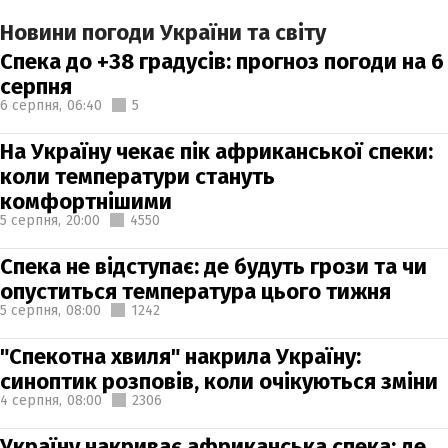
Новини погоди України та світу
Спека до +38 градусів: прогноз погоди на 6
серпня
6 серпня,
06:40
5
На Україну чекає пік африканської спеки:
коли температури стануть
комфортнішими
5 серпня,
20:00
4550
Спека не відступає: де будуть грози та чи
опуститься температура цього тижня
5 серпня,
08:00
1242
"Спекотна хвиля" накрила Україну:
синоптик розповів, коли очікуються зміни
4 серпня,
08:00
2306
Україну накриває африканська спека: де