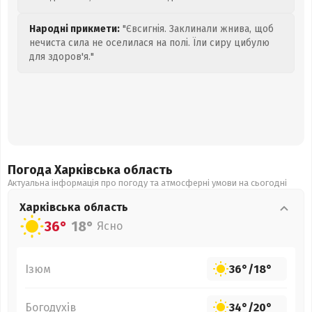
Народні прикмети:
"Євсигнія. Заклинали жнива, щоб
нечиста сила не оселилася на полі. Їли сиру цибулю
для здоров'я."
Погода Харківська
область
Актуальна інформація про погоду та атмосферні умови на сьогодні
Харківська
область
36°
18°
Ясно
Ізюм
36°
/
18°
Богодухів
34°
/
20°