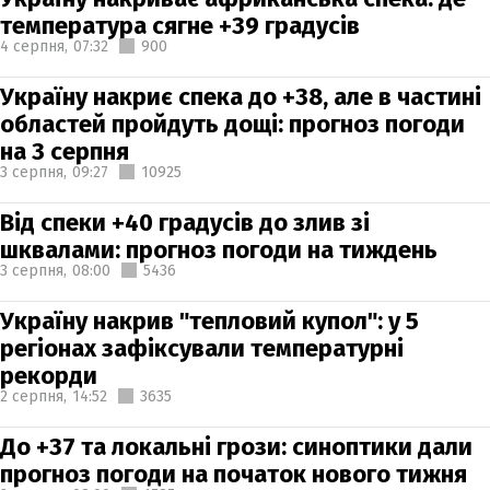
температура сягне +39 градусів
4 серпня,
07:32
900
Україну накриє спека до +38, але в частині
областей пройдуть дощі: прогноз погоди
на 3 серпня
3 серпня,
09:27
10925
Від спеки +40 градусів до злив зі
шквалами: прогноз погоди на тиждень
3 серпня,
08:00
5436
Україну накрив "тепловий купол": у 5
регіонах зафіксували температурні
рекорди
2 серпня,
14:52
3635
До +37 та локальні грози: синоптики дали
прогноз погоди на початок нового тижня