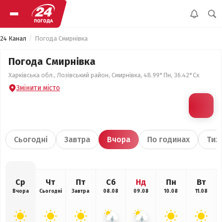
24 Канал
Погода Смирнівка
Погода Смирнівка
Харківська обл., Лозівський район, Смирнівка, 48.99°Пн, 36.42°Сх
Змінити місто
Сьогодні
Завтра
Вчора
По годинах
Тиж
Ср
Чт
Пт
Сб
Нд
Пн
Вт
Вчора
Сьогодні
Завтра
08.08
09.08
10.08
11.08