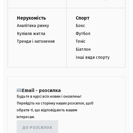
Нерухомість
Спорт
Аналітика ринку
Бокс
Купівля житла
Футбол
Тренди і натхнення
Теніс
Біатлон
Інші види спорту
Email - розсилка
Будьте в курсі всіх новин і оновлень!
Перейдіть на сторінку наших розсилок, щоб
обрати ті, що відповідають вашим
інтересам.
ДО РОЗСИЛОК