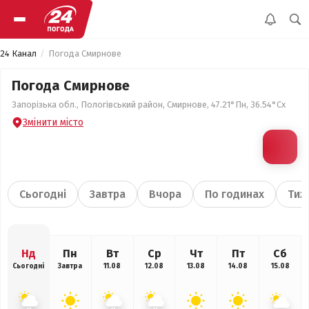
24 Канал
Погода Смирнове
Погода Смирнове
Запорізька обл., Пологівський район, Смирнове, 47.21°Пн, 36.54°Сх
Змінити місто
Сьогодні
Завтра
Вчора
По годинах
Тиж
Нд
Пн
Вт
Ср
Чт
Пт
Сб
Сьогодні
Завтра
11.08
12.08
13.08
14.08
15.08