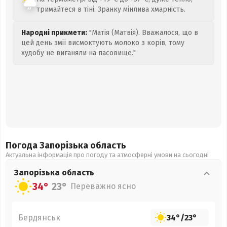
тримайтеся в тіні. Зранку мінлива хмарність.
Народні прикмети:
"Матія (Матвія). Вважалося, що в
цей день змії висмоктують молоко з корів, тому
худобу не виганяли на пасовище."
Погода Запорізька
область
Актуальна інформація про погоду та атмосферні умови на сьогодні
Запорізька
область
34°
23°
Переважно ясно
Бердянськ
34°
/
23°