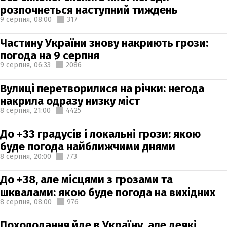
розпочнеться наступний тиждень
9 серпня,
08:00
317
Частину України знову накриють грози:
погода на 9 серпня
9 серпня,
06:33
2086
Вулиці перетворилися на річки: негода
накрила одразу низку міст
8 серпня,
21:00
4425
До +33 градусів і локальні грози: якою
буде погода найближчими днями
8 серпня,
20:00
773
До +38, але місцями з грозами та
шквалами: якою буде погода на вихідних
8 серпня,
08:00
976
Похолодання йде в Україну, але деякі