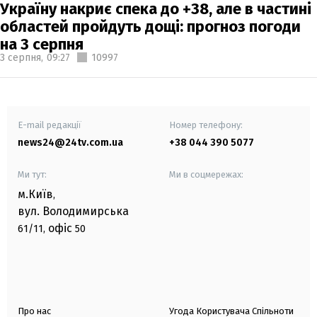
Україну накриє спека до +38, але в частині
областей пройдуть дощі: прогноз погоди
на 3 серпня
3 серпня,
09:27
10997
E-mail редакції
Номер телефону:
news24@24tv.com.ua
+38 044 390 5077
Ми тут:
Ми в соцмережах:
м.Київ
,
вул. Володимирська
офіс
61/11,
50
Про нас
Угода Користувача Спільноти