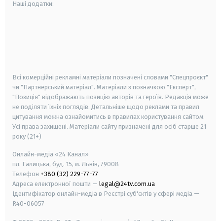
Наші додатки:
android
apple
smart tv
samsung smart tv
Всі комерційні рекламні матеріали позначені словами "Спецпроєкт"
чи "Партнерський матеріал". Матеріали з позначкою "Експерт",
"Позиція" відображають позицію авторів та героїв. Редакція може
не поділяти їхніх поглядів. Детальніше щодо реклами та правил
цитування можна ознайомитись в правилах користування сайтом.
Усі права захищені.
Матеріали сайту призначені для осіб старше
21
року (21+)
Онлайн-медіа «24 Канал»
пл. Галицька, буд. 15, м. Львів, 79008
Телефон
+380 (32) 229-77-77
Адреса електронної пошти —
legal@24tv.com.ua
Ідентифікатор онлайн-медіа в Реєстрі суб'єктів у сфері медіа —
R40-06057