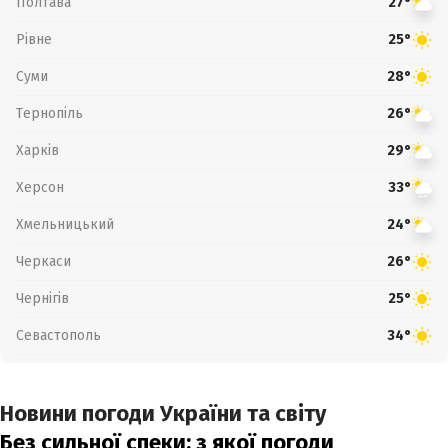
Полтава
27°
Рівне
25°
Суми
28°
Тернопіль
26°
Харків
29°
Херсон
33°
Хмельницький
24°
Черкаси
26°
Чернігів
25°
Севастополь
34°
Новини погоди України та світу
Без сильної спеки: з якої погоди