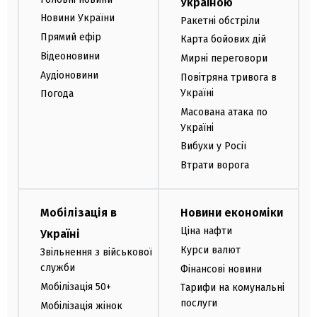
Україною
Новини України
Ракетні обстріли
Прямий ефір
Карта бойових дій
Відеоновини
Мирні переговори
Аудіоновини
Повітряна тривога в
Україні
Погода
Масована атака по
Україні
Вибухи у Росії
Втрати ворога
Мобілізація в
Новини економіки
Ціна нафти
Україні
Курси валют
Звільнення з військової
служби
Фінансові новини
Мобілізація 50+
Тарифи на комунальні
послуги
Мобілізація жінок