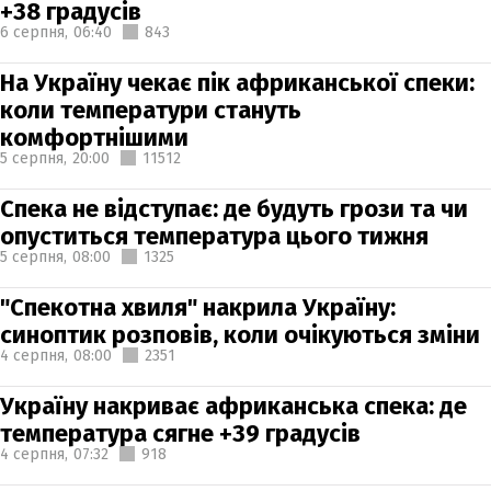
+38 градусів
6 серпня,
06:40
843
На Україну чекає пік африканської спеки:
коли температури стануть
комфортнішими
5 серпня,
20:00
11512
Спека не відступає: де будуть грози та чи
опуститься температура цього тижня
5 серпня,
08:00
1325
"Спекотна хвиля" накрила Україну:
синоптик розповів, коли очікуються зміни
4 серпня,
08:00
2351
Україну накриває африканська спека: де
температура сягне +39 градусів
4 серпня,
07:32
918