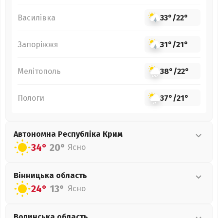
Василівка
33°
/
22°
Запоріжжя
31°
/
21°
Мелітополь
38°
/
22°
Пологи
37°
/
21°
Автономна Республіка Крим
34°
20°
Ясно
Вінницька
область
24°
13°
Ясно
Волинська
область