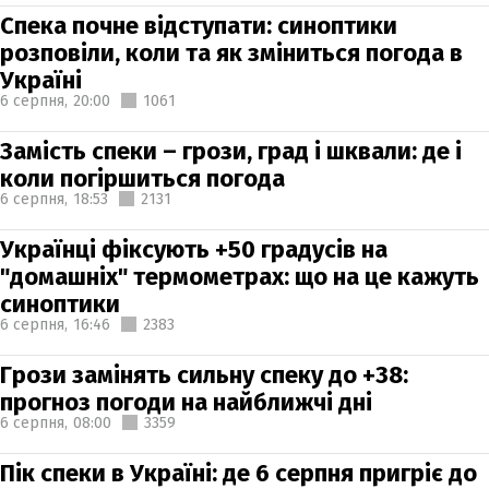
Спека почне відступати: синоптики
розповіли, коли та як зміниться погода в
Україні
6 серпня,
20:00
1061
Замість спеки – грози, град і шквали: де і
коли погіршиться погода
6 серпня,
18:53
2131
Українці фіксують +50 градусів на
"домашніх" термометрах: що на це кажуть
синоптики
6 серпня,
16:46
2383
Грози замінять сильну спеку до +38:
прогноз погоди на найближчі дні
6 серпня,
08:00
3359
Пік спеки в Україні: де 6 серпня пригріє до