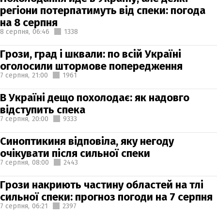
регіони потерпатимуть від спеки: погода
на 8 серпня
8 серпня,
06:46
1338
Грози, град і шквали: по всій Україні
оголосили штормове попередження
7 серпня,
21:00
1961
В Україні дещо похолодає: як надовго
відступить спека
7 серпня,
20:00
9333
Синоптикиня відповіла, яку негоду
очікувати після сильної спеки
7 серпня,
08:00
2443
Грози накриють частину областей на тлі
сильної спеки: прогноз погоди на 7 серпня
7 серпня,
06:21
2397