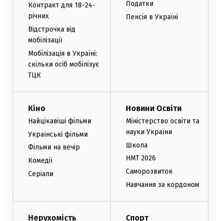
Податки
Контракт для 18-24-
річних
Пенсія в Україні
Відстрочка від
мобілізації
Мобілізація в Україні:
скільки осіб мобілізує
ТЦК
Кіно
Новини Освіти
Найцікавіші фільми
Міністерство освіти та
науки України
Українські фільми
Школа
Фільми на вечір
НМТ 2026
Комедії
Саморозвиток
Серіали
Навчання за кордоном
Нерухомість
Спорт