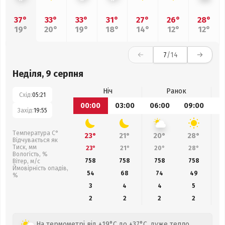
37°
33°
33°
31°
27°
26°
28°
19°
20°
19°
18°
14°
12°
12°
7
/14
Неділя, 9 серпня
Ніч
Ранок
Схід:
05:21
00:00
03:00
06:00
09:00
1
Захід:
19:55
Температура С°
23°
21°
20°
28°
Відчувається як
Тиск, мм
23°
21°
20°
28°
Вологість, %
758
758
758
758
Вітер, м/с
Ймовірність опадів,
54
68
74
49
%
3
4
4
5
2
2
2
2
На термометрі від +19°C до +37°C, дуже тепло,