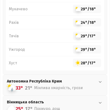
Мукачево
29°
/
18°
Рахів
24°
/
18°
Тячів
29°
/
17°
Ужгород
29°
/
18°
Хуст
28°
/
17°
Автономна Республіка Крим
33°
21°
Мінлива хмарність, грози
Вінницька
область
25°
17°
Похмуро, дощ