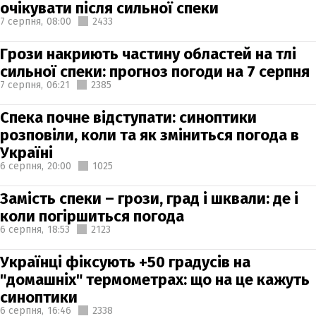
очікувати після сильної спеки
7 серпня,
08:00
2433
Грози накриють частину областей на тлі
сильної спеки: прогноз погоди на 7 серпня
7 серпня,
06:21
2385
Спека почне відступати: синоптики
розповіли, коли та як зміниться погода в
Україні
6 серпня,
20:00
1025
Замість спеки – грози, град і шквали: де і
коли погіршиться погода
6 серпня,
18:53
2123
Українці фіксують +50 градусів на
"домашніх" термометрах: що на це кажуть
синоптики
6 серпня,
16:46
2338