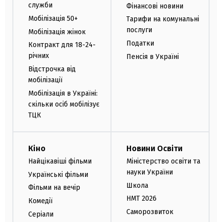
служби
Фінансові новини
Мобілізація 50+
Тарифи на комунальні
послуги
Мобілізація жінок
Податки
Контракт для 18-24-
річних
Пенсія в Україні
Відстрочка від
мобілізації
Мобілізація в Україні:
скільки осіб мобілізує
ТЦК
Кіно
Новини Освіти
Найцікавіші фільми
Міністерство освіти та
науки України
Українські фільми
Школа
Фільми на вечір
НМТ 2026
Комедії
Саморозвиток
Серіали