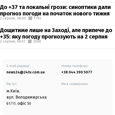
До +37 та локальні грози: синоптики дали
прогноз погоди на початок нового тижня
2 серпня,
08:00
1793
Дощитиме лише на Заході, але припече до
+35: яку погоду прогнозують на 2 серпня
2 серпня,
06:57
2698
E-mail редакції
Номер телефону:
news24@24tv.com.ua
+38 044 390 5077
Ми тут:
Ми в соцмережах:
м.Київ
,
вул. Володимирська
офіс
61/11,
50