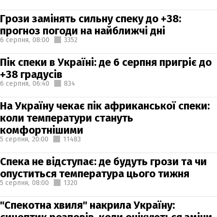
Грози замінять сильну спеку до +38:
прогноз погоди на найближчі дні
6 серпня,
08:00
3352
Пік спеки в Україні: де 6 серпня пригріє до
+38 градусів
6 серпня,
06:40
834
На Україну чекає пік африканської спеки:
коли температури стануть
комфортнішими
5 серпня,
20:00
11483
Спека не відступає: де будуть грози та чи
опуститься температура цього тижня
5 серпня,
08:00
1320
"Спекотна хвиля" накрила Україну: