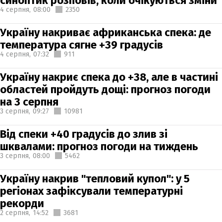
синоптик розповів, коли очікуються зміни
4 серпня,
08:00
2350
Україну накриває африканська спека: де
температура сягне +39 градусів
4 серпня,
07:32
911
Україну накриє спека до +38, але в частині
областей пройдуть дощі: прогноз погоди
на 3 серпня
3 серпня,
09:27
10981
Від спеки +40 градусів до злив зі
шквалами: прогноз погоди на тиждень
3 серпня,
08:00
5462
Україну накрив "тепловий купол": у 5
регіонах зафіксували температурні
рекорди
2 серпня,
14:52
3681