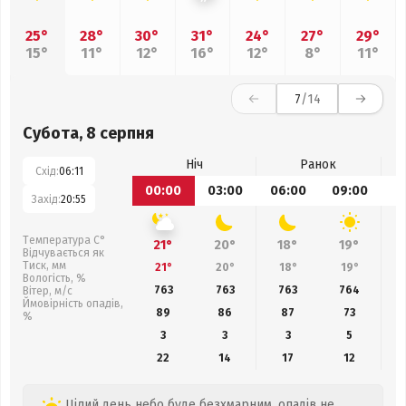
25°
28°
30°
31°
24°
27°
29°
15°
11°
12°
16°
12°
8°
11°
7
/14
Субота, 8 серпня
Ніч
Ранок
Схід:
06:11
00:00
03:00
06:00
09:00
1
Захід:
20:55
Температура С°
21°
20°
18°
19°
Відчувається як
Тиск, мм
21°
20°
18°
19°
Вологість, %
763
763
763
764
Вітер, м/с
Ймовірність опадів,
89
86
87
73
%
3
3
3
5
22
14
17
12
Цілий день небо буде безхмарним, опадів не