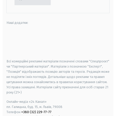
Наші додатки:
android
apple
smart tv
samsung smart tv
Всі комерційні рекламні матеріали позначені словами "Спецпроєкт"
чи "Партнерський матеріал". Матеріали з позначкою "Експерт",
"Позиція" відображають позицію авторів та героїв. Редакція може
не поділяти їхніх поглядів. Детальніше щодо реклами та правил
цитування можна ознайомитись в правилах користування сайтом.
Усі права захищені.
Матеріали сайту призначені для осіб старше
21
року (21+)
Онлайн-медіа «24 Канал»
пл. Галицька, буд. 15, м. Львів, 79008
Телефон
+380 (32) 229-77-77