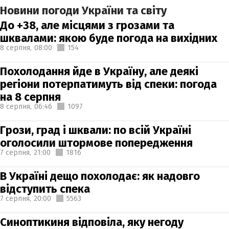
Новини погоди України та світу
До +38, але місцями з грозами та
шквалами: якою буде погода на вихідних
8 серпня,
08:00
154
Похолодання йде в Україну, але деякі
регіони потерпатимуть від спеки: погода
на 8 серпня
8 серпня,
06:46
1097
Грози, град і шквали: по всій Україні
оголосили штормове попередження
7 серпня,
21:00
1816
В Україні дещо похолодає: як надовго
відступить спека
7 серпня,
20:00
5563
Синоптикиня відповіла, яку негоду