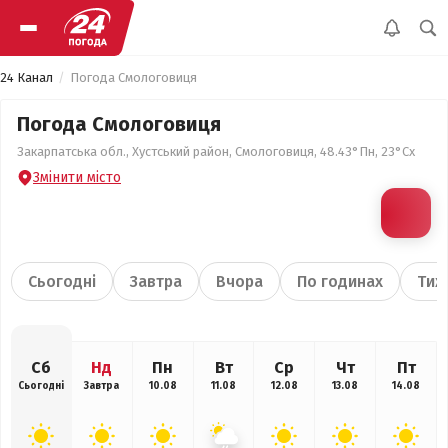
24 Канал
Погода Смологовиця
Погода Смологовиця
Закарпатська обл., Хустський район, Смологовиця, 48.43°Пн, 23°Сх
Змінити місто
Сьогодні
Завтра
Вчора
По годинах
Тиж
Сб
Нд
Пн
Вт
Ср
Чт
Пт
Сьогодні
Завтра
10.08
11.08
12.08
13.08
14.08