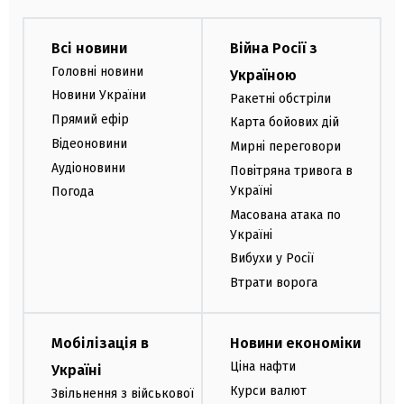
Всі новини
Війна Росії з
Головні новини
Україною
Новини України
Ракетні обстріли
Прямий ефір
Карта бойових дій
Відеоновини
Мирні переговори
Аудіоновини
Повітряна тривога в
Україні
Погода
Масована атака по
Україні
Вибухи у Росії
Втрати ворога
Мобілізація в
Новини економіки
Ціна нафти
Україні
Курси валют
Звільнення з військової