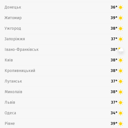
Донецьк
36°
Житомир
39°
Ужгород
38°
Запоріжжя
37°
Івано-Франківськ
38°
Київ
38°
Кропивницький
38°
Луганськ
37°
Миколаїв
38°
Львів
37°
Одеса
34°
Рівне
39°