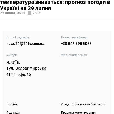
температура знизиться: прогноз погоди в
Україні на 29 липня
29 липня,
06:15
2383
E-mail редакції
Номер телефону:
news24@24tv.com.ua
+38 044 390 5077
Ми тут:
Ми в соцмережах:
м.Київ
,
вул. Володимирська
офіс
61/11,
50
Про нас
Угода Користувача Спільноти
Редакція
Правила коментування