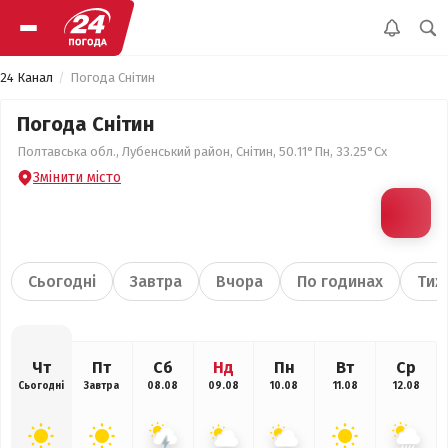
24 Канал
Погода Снітин
Погода Снітин
Полтавська обл., Лубенський район, Снітин, 50.11°Пн, 33.25°Сх
Змінити місто
Сьогодні
Завтра
Вчора
По годинах
Тиж
Чт
Пт
Сб
Нд
Пн
Вт
Ср
Сьогодні
Завтра
08.08
09.08
10.08
11.08
12.08