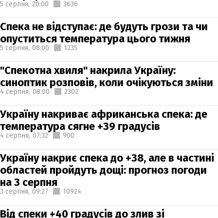
5 серпня,
20:00
3636
Спека не відступає: де будуть грози та чи
опуститься температура цього тижня
5 серпня,
08:00
1235
"Спекотна хвиля" накрила Україну:
синоптик розповів, коли очікуються зміни
4 серпня,
08:00
2302
Україну накриває африканська спека: де
температура сягне +39 градусів
4 серпня,
07:32
900
Україну накриє спека до +38, але в частині
областей пройдуть дощі: прогноз погоди
на 3 серпня
3 серпня,
09:27
10924
Від спеки +40 градусів до злив зі