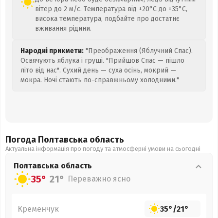
вітер до 2 м/с. Температура від +20°C до +35°C,
висока температура, подбайте про достатнє
вживання рідини.
Народні прикмети:
"Преображення (Яблучний Спас).
Освячують яблука і груші. "Прийшов Спас — пішло
літо від нас". Сухий день — суха осінь, мокрий —
мокра. Ночі стають по-справжньому холодними."
Погода Полтавська
область
Актуальна інформація про погоду та атмосферні умови на сьогодні
Полтавська
область
35°
21°
Переважно ясно
Кременчук
35°
/
21°