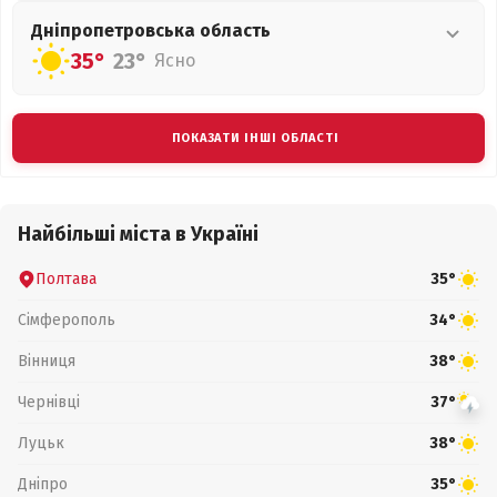
Дніпропетровська
область
35°
23°
Ясно
ПОКАЗАТИ ІНШІ ОБЛАСТІ
Найбільші міста в Україні
Полтава
35°
Сімферополь
34°
Вінниця
38°
Чернівці
37°
Луцьк
38°
Дніпро
35°