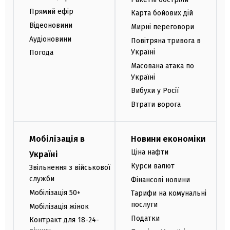
Прямий ефір
Карта бойових дій
Відеоновини
Мирні переговори
Аудіоновини
Повітряна тривога в
Україні
Погода
Масована атака по
Україні
Вибухи у Росії
Втрати ворога
Мобілізація в
Новини економіки
Ціна нафти
Україні
Курси валют
Звільнення з військової
служби
Фінансові новини
Мобілізація 50+
Тарифи на комунальні
послуги
Мобілізація жінок
Податки
Контракт для 18-24-