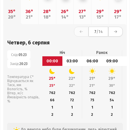
35°
36°
28°
26°
27°
29°
29°
20°
21°
18°
14°
13°
15°
17°
7
/14
Четвер, 6 серпня
Ніч
Ранок
Схід:
05:23
00:00
03:00
06:00
09:00
1
Захід:
20:23
Температура С°
25°
22°
21°
29°
Відчувається як
Тиск, мм
25°
22°
21°
30°
Вологість, %
762
762
762
762
Вітер, м/с
Ймовірність опадів,
66
72
75
54
%
1
1
1
1
2
2
2
2
До вечора небо буде безхмарним, ледь відчутний