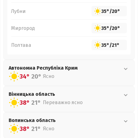
Лубни
35°
/
20°
Миргород
35°
/
20°
Полтава
35°
/
21°
Автономна Республіка Крим
34°
20°
Ясно
Вінницька
область
38°
21°
Переважно ясно
Волинська
область
38°
21°
Ясно