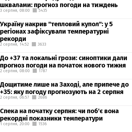
шквалами: прогноз погоди на тиждень
3 серпня,
08:00
5435
Україну накрив "тепловий купол": у 5
регіонах зафіксували температурні
рекорди
2 серпня,
14:52
3633
До +37 та локальні грози: синоптики дали
прогноз погоди на початок нового тижня
2 серпня,
08:00
1787
Дощитиме лише на Заході, але припече до
+35: яку погоду прогнозують на 2 серпня
2 серпня,
06:57
2686
Спека на початку серпня: чи поб'є вона
рекордні показники температури
1 серпня,
20:00
1536