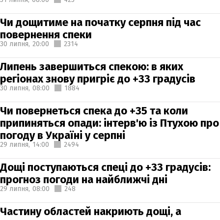
Чи дощитиме на початку серпня під час
повернення спеки
30 липня,
20:00
2314
Липень завершиться спекою: в яких
регіонах знову пригріє до +33 градусів
30 липня,
08:00
1884
Чи повернеться спека до +35 та коли
припиняться опади: інтерв'ю із Птухою про
погоду в Україні у серпні
29 липня,
14:00
2494
Дощі поступаються спеці до +33 градусів:
прогноз погоди на найближчі дні
29 липня,
08:00
248
Частину областей накриють дощі, а