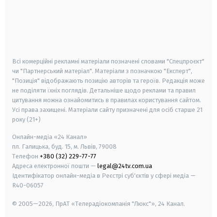
android
apple
smart tv
samsung smart tv
Всі комерційні рекламні матеріали позначені словами "Спецпроєкт"
чи "Партнерський матеріал". Матеріали з позначкою "Експерт",
"Позиція" відображають позицію авторів та героїв. Редакція може
не поділяти їхніх поглядів. Детальніше щодо реклами та правил
цитування можна ознайомитись в правилах користування сайтом.
Усі права захищені.
Матеріали сайту призначені для осіб старше
21
року (21+)
Онлайн-медіа «24 Канал»
пл. Галицька, буд. 15, м. Львів, 79008
Телефон
+380 (32) 229-77-77
Адреса електронної пошти —
legal@24tv.com.ua
Ідентифікатор онлайн-медіа в Реєстрі суб'єктів у сфері медіа —
R40-06057
© 2005—2026,
ПрАТ «Телерадіокомпанія "Люкс"», 24 Канал.