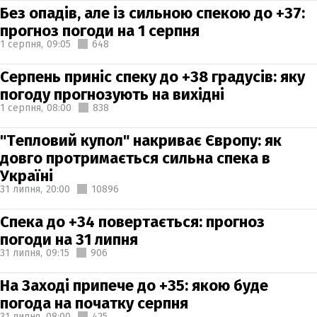
Без опадів, але із сильною спекою до +37:
прогноз погоди на 1 серпня
1 серпня,
09:05
648
Серпень приніс спеку до +38 градусів: яку
погоду прогнозують на вихідні
1 серпня,
08:00
838
"Тепловий купол" накриває Європу: як
довго протримається сильна спека в
Україні
31 липня,
20:00
10896
Спека до +34 повертається: прогноз
погоди на 31 липня
31 липня,
09:15
906
На Заході припече до +35: якою буде
погода на початку серпня
31 липня,
08:00
425