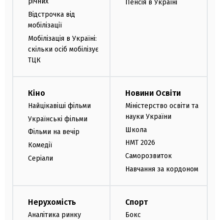
річних
Пенсія в Україні
Відстрочка від
мобілізації
Мобілізація в Україні:
скільки осіб мобілізує
ТЦК
Кіно
Новини Освіти
Найцікавіші фільми
Міністерство освіти та
науки України
Українські фільми
Школа
Фільми на вечір
НМТ 2026
Комедії
Саморозвиток
Серіали
Навчання за кордоном
Нерухомість
Спорт
Аналітика ринку
Бокс