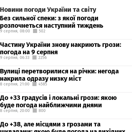
Новини погоди України та світу
Без сильної спеки: з якої погоди
розпочнеться наступний тиждень
9 серпня,
08:00
502
Частину України знову накриють грози:
погода на 9 серпня
9 серпня,
06:33
2256
Вулиці перетворилися на річки: негода
накрила одразу низку міст
8 серпня,
21:00
4585
До +33 градусів і локальні грози: якою
буде погода найближчими днями
8 серпня,
20:00
800
До +38, але місцями з грозами та
шквалами: якою буде погода на вихідних