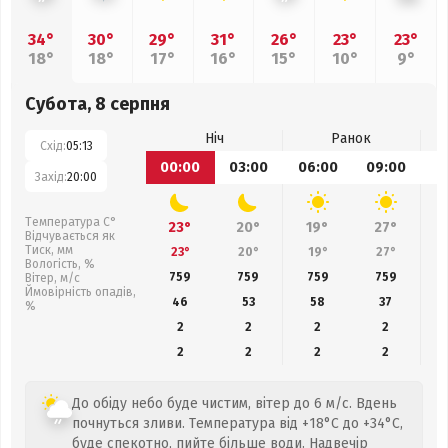
34°
30°
29°
31°
26°
23°
23°
18°
18°
17°
16°
15°
10°
9°
Субота, 8 серпня
Ніч
Ранок
Схід:
05:13
00:00
03:00
06:00
09:00
1
Захід:
20:00
Температура С°
23°
20°
19°
27°
Відчувається як
Тиск, мм
23°
20°
19°
27°
Вологість, %
759
759
759
759
Вітер, м/с
Ймовірність опадів,
46
53
58
37
%
2
2
2
2
2
2
2
2
До обіду небо буде чистим, вітер до 6 м/с. Вдень
почнуться зливи. Температура від +18°C до +34°C,
буде спекотно, пийте більше води. Надвечір