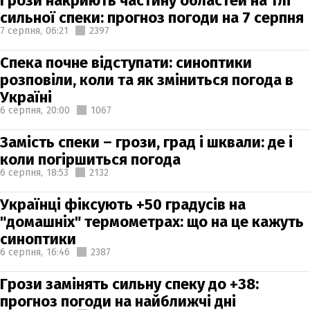
Грози накриють частину областей на тлі
сильної спеки: прогноз погоди на 7 серпня
7 серпня,
06:21
2397
Спека почне відступати: синоптики
розповіли, коли та як зміниться погода в
Україні
6 серпня,
20:00
1067
Замість спеки – грози, град і шквали: де і
коли погіршиться погода
6 серпня,
18:53
2132
Українці фіксують +50 градусів на
"домашніх" термометрах: що на це кажуть
синоптики
6 серпня,
16:46
2387
Грози замінять сильну спеку до +38:
прогноз погоди на найближчі дні