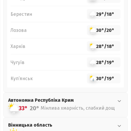
Берестин
29°
/
18°
Лозова
30°
/
20°
Харків
28°
/
18°
Чугуїв
28°
/
19°
Куп’янськ
30°
/
19°
Автономна Республіка Крим
33°
20°
Мінлива хмарність, слабкий дощ
Вінницька
область