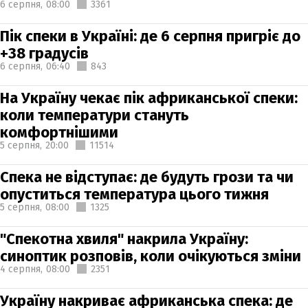
6 серпня,
08:00
3361
Пік спеки в Україні: де 6 серпня пригріє до
+38 градусів
6 серпня,
06:40
843
На Україну чекає пік африканської спеки:
коли температури стануть
комфортнішими
5 серпня,
20:00
11514
Спека не відступає: де будуть грози та чи
опуститься температура цього тижня
5 серпня,
08:00
1325
"Спекотна хвиля" накрила Україну:
синоптик розповів, коли очікуються зміни
4 серпня,
08:00
2351
Україну накриває африканська спека: де