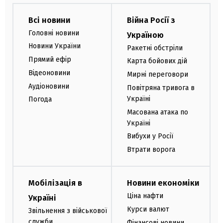
Всі новини
Війна Росії з
Головні новини
Україною
Новини України
Ракетні обстріли
Прямий ефір
Карта бойових дій
Відеоновини
Мирні переговори
Аудіоновини
Повітряна тривога в
Україні
Погода
Масована атака по
Україні
Вибухи у Росії
Втрати ворога
Мобілізація в
Новини економіки
Ціна нафти
Україні
Курси валют
Звільнення з військової
служби
Фінансові новини