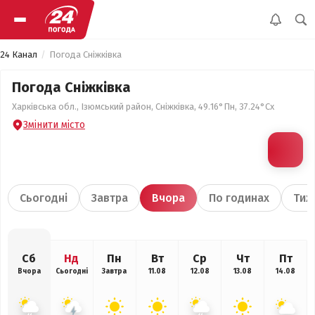
24 Канал
Погода Сніжківка
Погода Сніжківка
Харківська обл., Ізюмський район, Сніжківка, 49.16°Пн, 37.24°Сх
Змінити місто
Сьогодні
Завтра
Вчора
По годинах
Тиж
Сб
Нд
Пн
Вт
Ср
Чт
Пт
Вчора
Сьогодні
Завтра
11.08
12.08
13.08
14.08