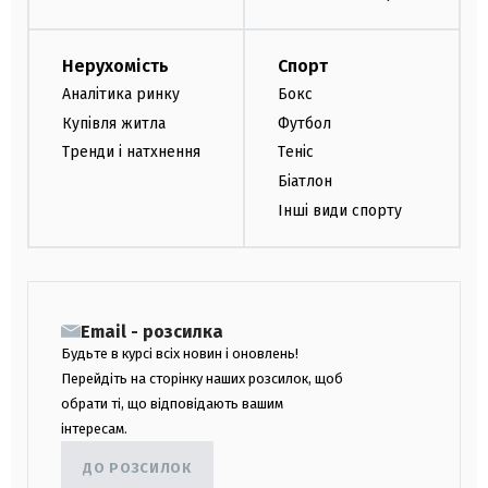
Нерухомість
Спорт
Аналітика ринку
Бокс
Купівля житла
Футбол
Тренди і натхнення
Теніс
Біатлон
Інші види спорту
Email - розсилка
Будьте в курсі всіх новин і оновлень!
Перейдіть на сторінку наших розсилок, щоб
обрати ті, що відповідають вашим
інтересам.
ДО РОЗСИЛОК