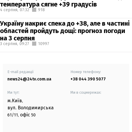
температура сягне +39 градусів
4 серпня,
07:32
918
Україну накриє спека до +38, але в частині
областей пройдуть дощі: прогноз погоди
на 3 серпня
3 серпня,
09:27
10997
E-mail редакції
Номер телефону:
news24@24tv.com.ua
+38 044 390 5077
Ми тут:
Ми в соцмережах:
м.Київ
,
вул. Володимирська
офіс
61/11,
50