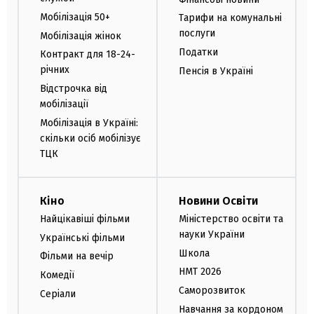
Мобілізація 50+
Тарифи на комунальні
послуги
Мобілізація жінок
Податки
Контракт для 18-24-
річних
Пенсія в Україні
Відстрочка від
мобілізації
Мобілізація в Україні:
скільки осіб мобілізує
ТЦК
Кіно
Новини Освіти
Найцікавіші фільми
Міністерство освіти та
науки України
Українські фільми
Школа
Фільми на вечір
НМТ 2026
Комедії
Саморозвиток
Серіали
Навчання за кордоном