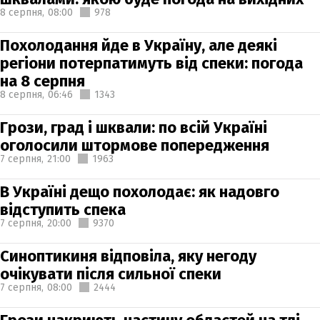
8 серпня,
08:00
978
Похолодання йде в Україну, але деякі
регіони потерпатимуть від спеки: погода
на 8 серпня
8 серпня,
06:46
1343
Грози, град і шквали: по всій Україні
оголосили штормове попередження
7 серпня,
21:00
1963
В Україні дещо похолодає: як надовго
відступить спека
7 серпня,
20:00
9370
Синоптикиня відповіла, яку негоду
очікувати після сильної спеки
7 серпня,
08:00
2444