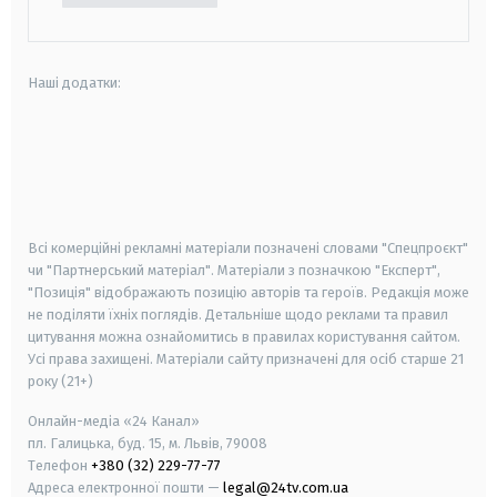
Наші додатки:
android
apple
smart tv
samsung smart tv
Всі комерційні рекламні матеріали позначені словами "Спецпроєкт"
чи "Партнерський матеріал". Матеріали з позначкою "Експерт",
"Позиція" відображають позицію авторів та героїв. Редакція може
не поділяти їхніх поглядів. Детальніше щодо реклами та правил
цитування можна ознайомитись в правилах користування сайтом.
Усі права захищені.
Матеріали сайту призначені для осіб старше
21
року (21+)
Онлайн-медіа «24 Канал»
пл. Галицька, буд. 15, м. Львів, 79008
Телефон
+380 (32) 229-77-77
Адреса електронної пошти —
legal@24tv.com.ua