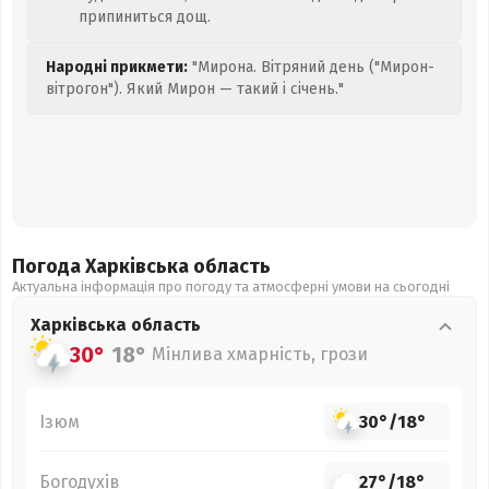
припиниться дощ.
Народні прикмети:
"Мирона. Вітряний день ("Мирон-
вітрогон"). Який Мирон — такий і січень."
Погода Харківська
область
Актуальна інформація про погоду та атмосферні умови на сьогодні
Харківська
область
30°
18°
Мінлива хмарність, грози
Ізюм
30°
/
18°
Богодухів
27°
/
18°