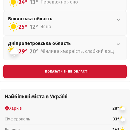
24°
13°
Переважно ясно
Волинська
область
25°
12°
Ясно
Дніпропетровська
область
29°
20°
Мінлива хмарність, слабкий дощ
ПОКАЗАТИ ІНШІ ОБЛАСТІ
Найбільші міста в Україні
Харків
28°
Сімферополь
33°
Вінниця
24°