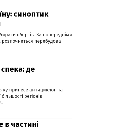
їну: синоптик
и
бирати обертів. За попередніми
х розпочнеться перебудова
спека: де
 яку принесе антициклон та
 більшості регіонів
в.
е в частині