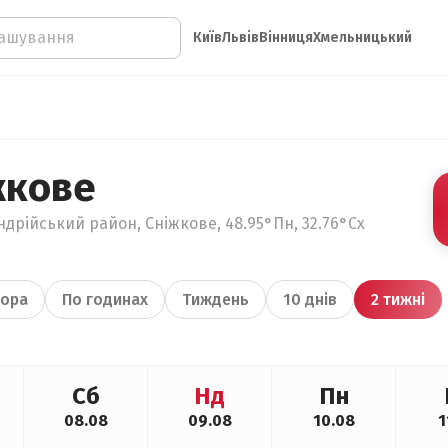
Київ
Львів
Вінниця
Хмельницький
жкове
ндрійський район, Сніжкове, 48.95°Пн, 32.76°Сх
ора
По годинах
Тиждень
10 днів
2 тижні
Сб
Нд
Пн
08.08
09.08
10.08
1