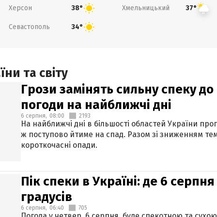
Херсон
Хмельницький
38°
37°
Севастополь
34°
ни та світу
Грози замінять сильну спеку до 
погоди на найближчі дні
6 серпня,
08:00
2193
На найближчі дні в більшості областей України про
ж поступово йтиме на спад. Разом зі зниженням те
короткочасні опади.
Пік спеки в Україні: де 6 серпня
градусів
6 серпня,
06:40
705
Погода у четвер, 6 серпня, буде спекотною та сухо