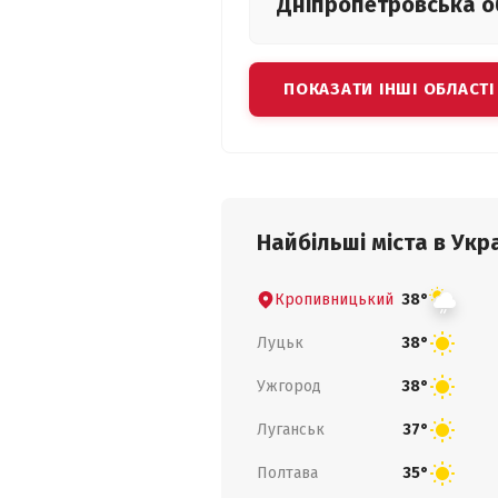
Дніпропетровська
о
ПОКАЗАТИ ІНШІ ОБЛАСТІ
Найбільші міста в Укра
Кропивницький
38°
Луцьк
38°
Ужгород
38°
Луганськ
37°
Полтава
35°