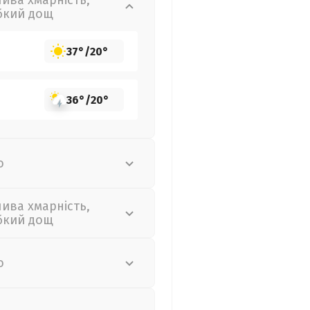
лива хмарність,
бкий дощ
37°
/
20°
36°
/
20°
о
лива хмарність,
бкий дощ
о