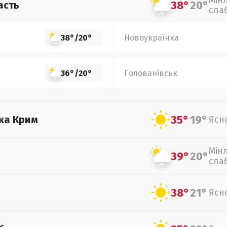
Мін
38°
20°
асть
сла
38°
/
20°
Новоукраїнка
36°
/
20°
Голованівськ
35°
19°
ка Крим
Ясн
Мін
39°
20°
сла
38°
21°
Ясн