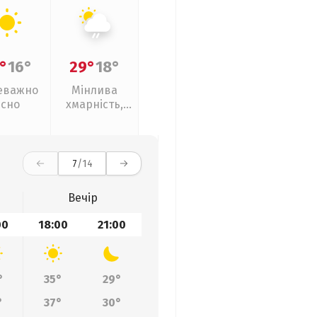
°
16°
29°
18°
еважно
Мінлива
ясно
хмарність,
слабкий дощ
7
/14
Вечір
00
18:00
21:00
°
35°
29°
°
37°
30°