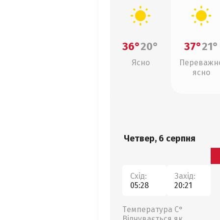
36°
20°
37°
21°
Ясно
Переважн
ясно
Четвер, 6 серпня
Схід:
Захід:
05:28
20:21
Температура С°
Відчувається як