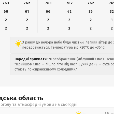
763
762
763
762
762
76
60
61
66
42
35
32
2
2
2
2
2
1
2
2
2
2
2
2
З ранку до вечора небо буде чистим, легкий вітер до 3
передбачається. Температура від +20°C до +36°C.
Народні прикмети:
"Преображення (Яблучний Спас). Освяч
"Прийшов Спас — пішло літо від нас". Сухий день — суха о
стають по-справжньому холодними."
адська
область
огоду та атмосферні умови на сьогодні