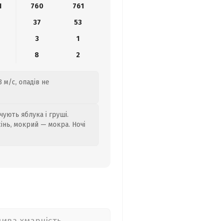
1
760
761
37
53
3
1
8
2
 м/с, опадів не
ують яблука і груші.
сінь, мокрий — мокра. Ночі