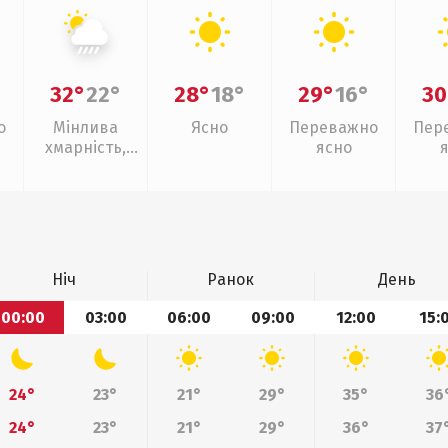
32°
22°
28°
18°
29°
16°
30
о
Мінлива
Ясно
Переважно
Пер
хмарність,
ясно
зливи
Ніч
Ранок
День
00:00
03:00
06:00
09:00
12:00
15:
24°
23°
21°
29°
35°
36
24°
23°
21°
29°
36°
37