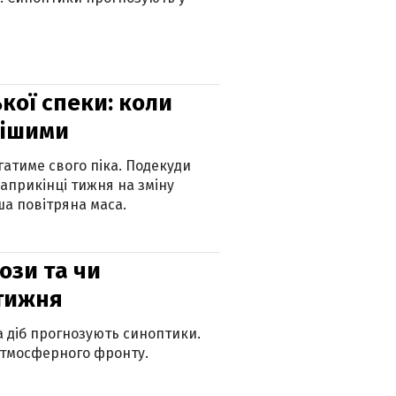
кої спеки: коли
нішими
атиме свого піка. Подекуди
наприкінці тижня на зміну
а повітряна маса.
рози та чи
 тижня
ка діб прогнозують синоптики.
атмосферного фронту.