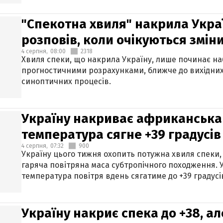
"Спекотна хвиля" накрила Укра
розповів, коли очікуються змін
4 серпня,
08:00
2318
Хвиля спеки, що накрила Україну, лише починає на
прогностичними розрахунками, ближче до вихідни
синоптичних процесів.
Україну накриває африканська 
температура сягне +39 градусів
4 серпня,
07:32
900
Україну цього тижня охопить потужна хвиля спеки,
гаряча повітряна маса субтропічного походження. У
температура повітря вдень сягатиме до +39 градусі
Україну накриє спека до +38, ал