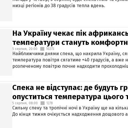
низці регіонів до 38 градусів тепла вдень.
На Україну чекає пік африкансь
температури стануть комфорт
5 серпня,
20:00
10273
Найближчими днями спека, що накрила Україну, сяг
температура повітря сягатиме +40 градусів, а вже 
розпеченому повітрю почне надходити прохолодніш
Спека не відступає: де будуть г
опуститься температура цього
5 серпня,
08:00
1278
Сильну спеку та тропічні ночі в Україну ще на кіль
До кінця тижня очікується надходження дощового 