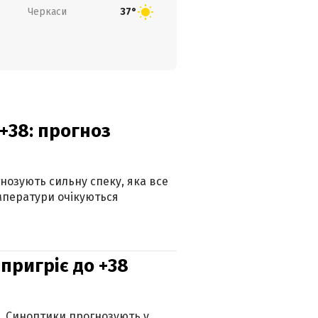
Черкаси
37°
+38: прогноз
гнозують сильну спеку, яка все
мператури очікуються
 пригріє до +38
ю. Синоптики прогнозують у