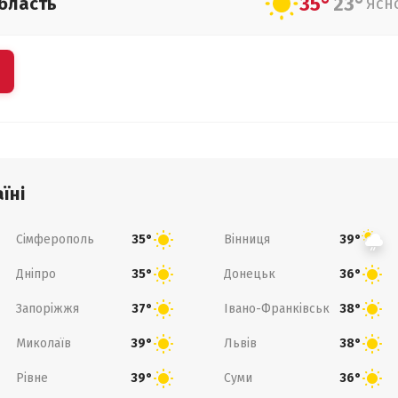
35°
23°
бласть
Ясн
їні
Сімферополь
Вінниця
35°
39°
Дніпро
Донецьк
35°
36°
Запоріжжя
Івано-Франківськ
37°
38°
Миколаїв
Львів
39°
38°
Рівне
Суми
39°
36°