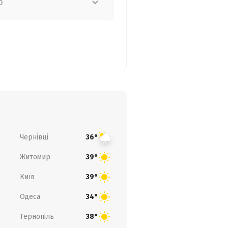
о
Чернівці
36°
Житомир
39°
Київ
39°
Одеса
34°
Тернопіль
38°