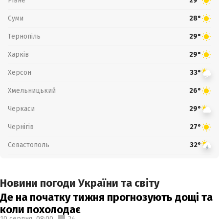
Рівне
29°
Суми
28°
Тернопіль
29°
Харків
29°
Херсон
33°
Хмельницький
26°
Черкаси
29°
Чернігів
27°
Севастополь
32°
Новини погоди України та світу
Де на початку тижня прогнозують дощі та
коли похолодає
10 серпня,
08:00
24