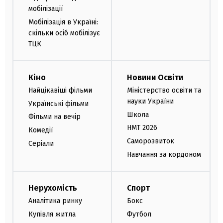
мобілізації
Мобілізація в Україні:
скільки осіб мобілізує
ТЦК
Кіно
Новини Освіти
Найцікавіші фільми
Міністерство освіти та
науки України
Українські фільми
Школа
Фільми на вечір
НМТ 2026
Комедії
Саморозвиток
Серіали
Навчання за кордоном
Нерухомість
Спорт
Аналітика ринку
Бокс
Купівля житла
Футбол