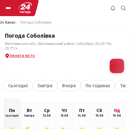
24 Канал
Погода Соболівка
Погода Соболівка
Житомирська обл., Житомирський район, Соболівка, 50.25°Пн,
28.1°Сх
Змінити місто
Сьогодні
Завтра
Вчора
По годинах
Тиж
Пн
Вт
Ср
Чт
Пт
Сб
Нд
Сьогодні
Завтра
12.08
13.08
14.08
15.08
16.08