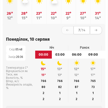
26°
28°
23°
22°
22°
27°
31°
12°
15°
11°
10°
9°
10°
14°
7
/14
Понеділок, 10 серпня
Ніч
Ранок
Схід:
05:48
00:00
03:00
06:00
09:00
1
Захід:
20:36
Температура С°
15°
13°
12°
17°
Відчувається як
Тиск, мм
15°
13°
12°
17°
Вологість, %
766
766
766
765
Вітер, м/с
Ймовірність опадів,
80
82
87
73
%
2
1
1
1
2
2
2
2