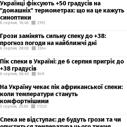
Українці фіксують +50 градусів на
"домашніх" термометрах: що на це кажуть
синоптики
6 серпня,
16:46
2392
Грози замінять сильну спеку до +38:
прогноз погоди на найближчі дні
6 серпня,
08:00
3364
Пік спеки в Україні: де 6 серпня пригріє до
+38 градусів
6 серпня,
06:40
849
На Україну чекає пік африканської спеки:
коли температури стануть
комфортнішими
5 серпня,
20:00
11523
Спека не відступає: де будуть грози та чи
опуститься температура цього тижня