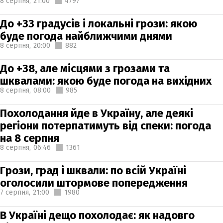
8 серпня,
21:00
4797
До +33 градусів і локальні грози: якою
буде погода найближчими днями
8 серпня,
20:00
882
До +38, але місцями з грозами та
шквалами: якою буде погода на вихідних
8 серпня,
08:00
985
Похолодання йде в Україну, але деякі
регіони потерпатимуть від спеки: погода
на 8 серпня
8 серпня,
06:46
1361
Грози, град і шквали: по всій Україні
оголосили штормове попередження
7 серпня,
21:00
1980
В Україні дещо похолодає: як надовго