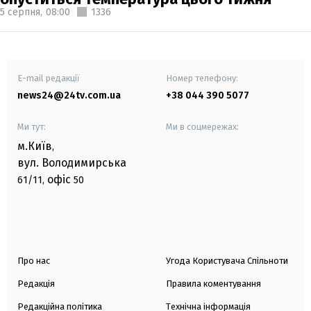
5 серпня,
08:00
1336
E-mail редакції
Номер телефону:
news24@24tv.com.ua
+38 044 390 5077
Ми тут:
Ми в соцмережах:
м.Київ
,
вул. Володимирська
офіс
61/11,
50
Про нас
Угода Користувача Спільноти
Редакція
Правила коментування
Редакційна політика
Технічна інформація