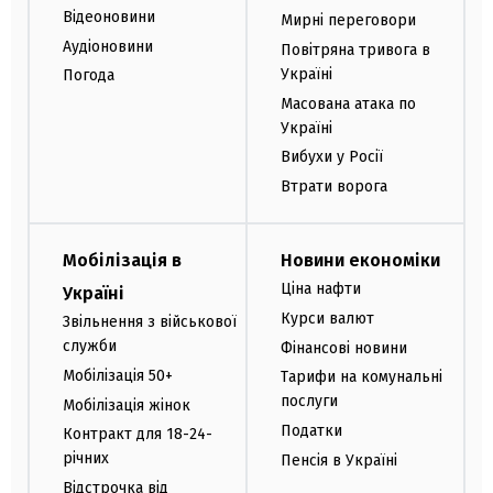
Відеоновини
Мирні переговори
Аудіоновини
Повітряна тривога в
Україні
Погода
Масована атака по
Україні
Вибухи у Росії
Втрати ворога
Мобілізація в
Новини економіки
Ціна нафти
Україні
Курси валют
Звільнення з військової
служби
Фінансові новини
Мобілізація 50+
Тарифи на комунальні
послуги
Мобілізація жінок
Податки
Контракт для 18-24-
річних
Пенсія в Україні
Відстрочка від