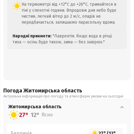
На термометрі від +12°C до +26°C, тримайтеся в
тіні у спекотні години. Впродовж дня небо буде
чистим, легкий вітер до 2 м/с, опадів не
передбачається, залишаємо парасольку вдома.
Народні прикмети:
"Лаврентія. Якщо вода в річці
тиха — осінь буде тихою, зима — без завірюх."
Погода Житомирська
область
Актуальна інформація про погоду та атмосферні умови на сьогодні
Житомирська
область
27°
12°
Ясно
Бердичів
27°
/
12°