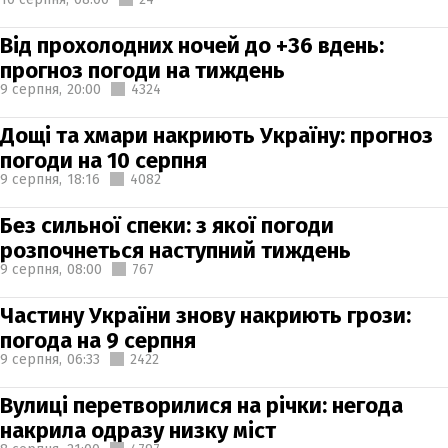
Від прохолодних ночей до +36 вдень:
прогноз погоди на тиждень
9 серпня,
20:00
4324
Дощі та хмари накриють Україну: прогноз
погоди на 10 серпня
9 серпня,
18:16
4082
Без сильної спеки: з якої погоди
розпочнеться наступний тиждень
9 серпня,
08:00
767
Частину України знову накриють грози:
погода на 9 серпня
9 серпня,
06:33
2422
Вулиці перетворилися на річки: негода
накрила одразу низку міст