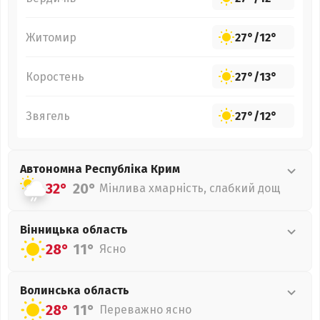
Житомир
27°
/
12°
Коростень
27°
/
13°
Звягель
27°
/
12°
Автономна Республіка Крим
32°
20°
Мінлива хмарність, слабкий дощ
Вінницька
область
28°
11°
Ясно
Волинська
область
28°
11°
Переважно ясно