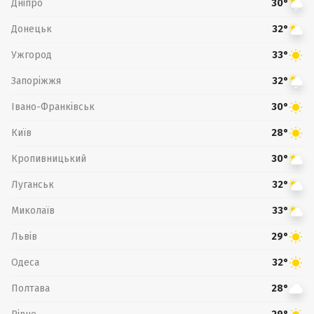
Дніпро
30°
Донецьк
32°
Ужгород
33°
Запоріжжя
32°
Івано-Франківськ
30°
Київ
28°
Кропивницький
30°
Луганськ
32°
Миколаїв
33°
Львів
29°
Одеса
32°
Полтава
28°