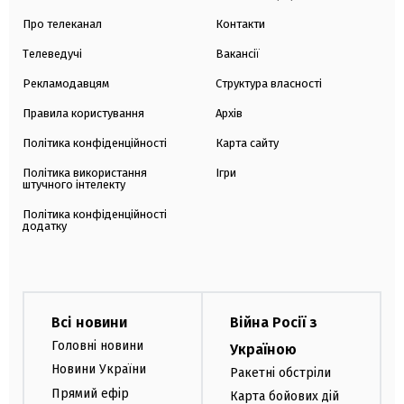
Про телеканал
Контакти
Телеведучі
Вакансії
Рекламодавцям
Структура власності
Правила користування
Архів
Політика конфіденційності
Карта сайту
Політика використання
Ігри
штучного інтелекту
Політика конфіденційності
додатку
Всі новини
Війна Росії з
Головні новини
Україною
Новини України
Ракетні обстріли
Прямий ефір
Карта бойових дій