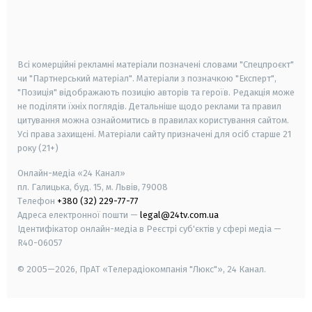
android
apple
smart tv
samsung smart tv
Всі комерційні рекламні матеріали позначені словами "Спецпроєкт"
чи "Партнерський матеріал". Матеріали з позначкою "Експерт",
"Позиція" відображають позицію авторів та героїв. Редакція може
не поділяти їхніх поглядів. Детальніше щодо реклами та правил
цитування можна ознайомитись в правилах користування сайтом.
Усі права захищені.
Матеріали сайту призначені для осіб старше
21
року (21+)
Онлайн-медіа «24 Канал»
пл. Галицька, буд. 15, м. Львів, 79008
Телефон
+380 (32) 229-77-77
Адреса електронної пошти —
legal@24tv.com.ua
Ідентифікатор онлайн-медіа в Реєстрі суб'єктів у сфері медіа —
R40-06057
© 2005—2026,
ПрАТ «Телерадіокомпанія "Люкс"», 24 Канал.