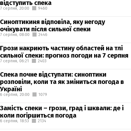
відступить спека
7 серпня,
20:00
9460
Синоптикиня відповіла, яку негоду
очікувати після сильної спеки
7 серпня,
08:00
2446
Грози накриють частину областей на тлі
сильної спеки: прогноз погоди на 7 серпня
7 серпня,
06:21
2403
Спека почне відступати: синоптики
розповіли, коли та як зміниться погода в
Україні
6 серпня,
20:00
1079
Замість спеки – грози, град і шквали: де і
коли погіршиться погода
6 серпня,
18:53
2134