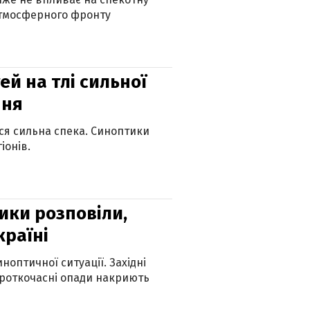
атмосферного фронту
й на тлі сильної
пня
ься сильна спека. Синоптики
іонів.
ики розповіли,
країні
оптичної ситуації. Західні
ороткочасні опади накриють