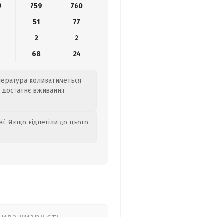
9
759
760
51
77
2
2
6
68
24
мпература коливатиметься
о достатнє вживання
аї. Якщо відлетіли до цього