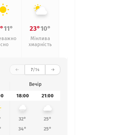
°
11°
23°
10°
еважно
Мінлива
ясно
хмарність
7
/14
Вечір
00
18:00
21:00
°
32°
25°
°
34°
25°