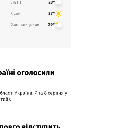
Львів
23°
Суми
37°
Хмельницький
29°
країні оголосили
ласті України. 7 та 8 серпня у
тий).
адовго відступить