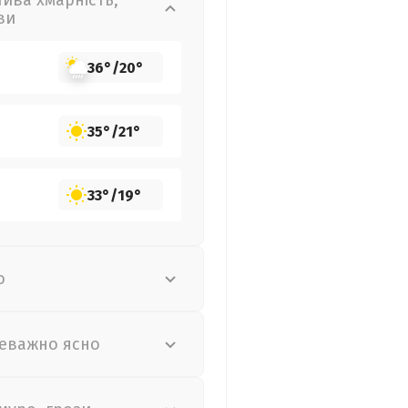
лива хмарність,
ви
36°
/
20°
35°
/
21°
33°
/
19°
о
еважно ясно