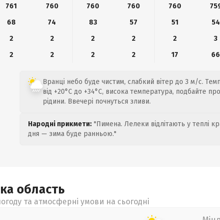
761
760
760
760
760
75
68
74
83
57
51
54
2
2
2
2
2
3
2
2
2
2
17
6
Вранці небо буде чистим, слабкий вітер до 3 м/с. Те
від +20°C до +34°C, висока температура, подбайте пр
рідини. Ввечері почнуться зливи.
Народні прикмети:
"Пимена. Лелеки відлітають у теплі кр
дня — зима буде ранньою."
ька
область
огоду та атмосферні умови на сьогодні