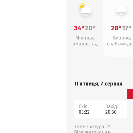
34°
20°
28°
17°
Мінлива
Хмарно,
хмарність,
слабкий д
зливи
П'ятниця, 7 серпня
Схід:
Захід:
05:22
20:30
Температура С°
Відчувається як