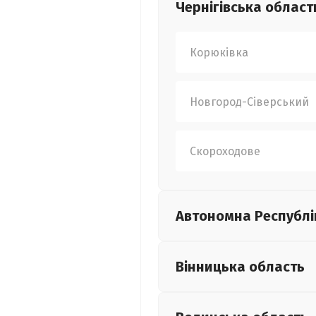
Чернігівська
област
Корюківка
Новгород-Сіверський
Скороходове
Автономна Республі
Вінницька
область