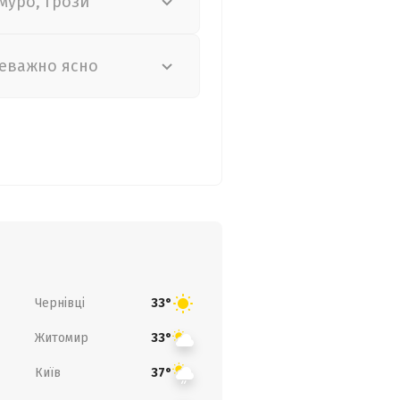
муро, грози
еважно ясно
Чернівці
33°
Житомир
33°
Київ
37°