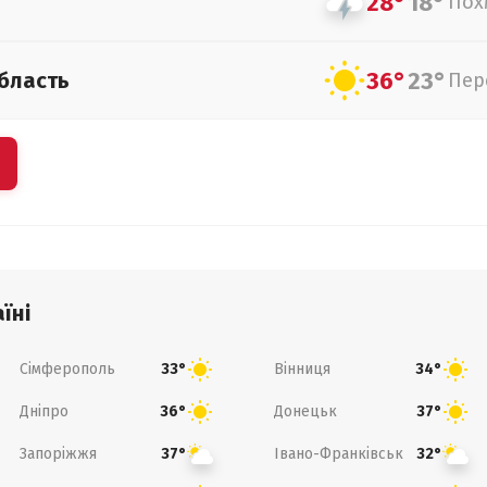
28°
18°
Пох
36°
23°
бласть
Пер
їні
Сімферополь
Вінниця
33°
34°
Дніпро
Донецьк
36°
37°
Запоріжжя
Івано-Франківськ
37°
32°