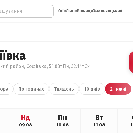
Київ
Львів
Вінниця
Хмельницький
іївка
кий район, Софіївка, 51.88°Пн, 32.14°Сх
ора
По годинах
Тиждень
10 днів
2 тижні
Нд
Пн
Вт
09.08
10.08
11.08
1