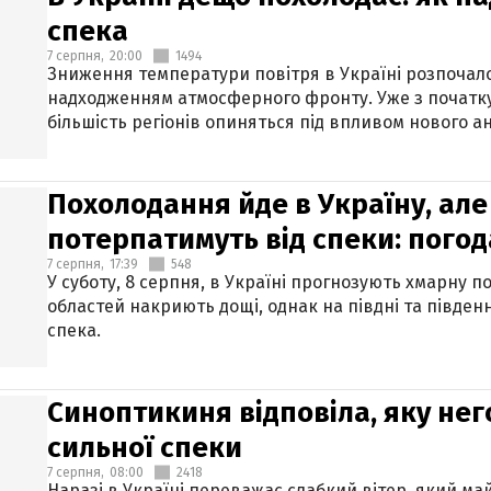
спека
7 серпня,
20:00
1494
Зниження температури повітря в Україні розпочалос
надходженням атмосферного фронту. Уже з початку
більшість регіонів опиняться під впливом нового а
Похолодання йде в Україну, але
потерпатимуть від спеки: погод
7 серпня,
17:39
548
У суботу, 8 серпня, в Україні прогнозують хмарну п
областей накриють дощі, однак на півдні та півден
спека.
Синоптикиня відповіла, яку нег
сильної спеки
7 серпня,
08:00
2418
Наразі в Україні переважає слабкий вітер, який м