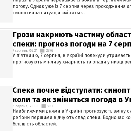
погоду. Однак уже із 7 серпня через проходження 
синоптична ситуація зміниться.
Грози накриють частину областе
спеки: прогноз погоди на 7 сер
7 серпня,
06:21
2376
У п'ятницю, 7 серпня, в Україні подекуди утримаєт
прогнозують мінливу хмарність та опади у низці рег
Спека почне відступати: синопт
коли та як зміниться погода в У
6 серпня,
20:00
982
Найближчими днями в Україні прогнозують зміну син
регіони першими відчують спад спеки. Водночас к
більшість областей.