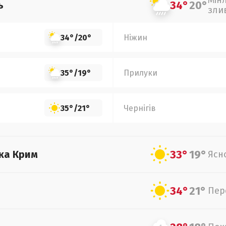
Мін
34°
20°
ь
зли
34°
/
20°
Ніжин
35°
/
19°
Прилуки
35°
/
21°
Чернігів
33°
19°
ка Крим
Ясн
34°
21°
Пер