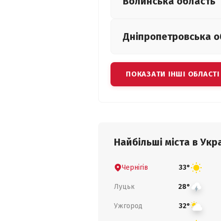
Волинська
область
Дніпропетровська
о
ПОКАЗАТИ ІНШІ ОБЛАСТІ
Найбільші міста в Укра
Чернігів
33°
Луцьк
28°
Ужгород
32°