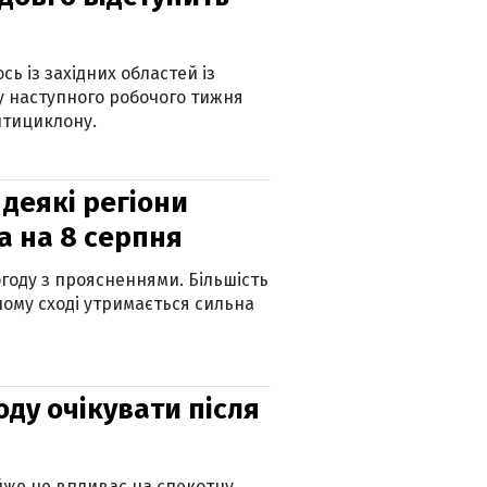
ь із західних областей із
 наступного робочого тижня
нтициклону.
 деякі регіони
а на 8 серпня
огоду з проясненнями. Більшість
ному сході утримається сильна
оду очікувати після
айже не впливає на спекотну