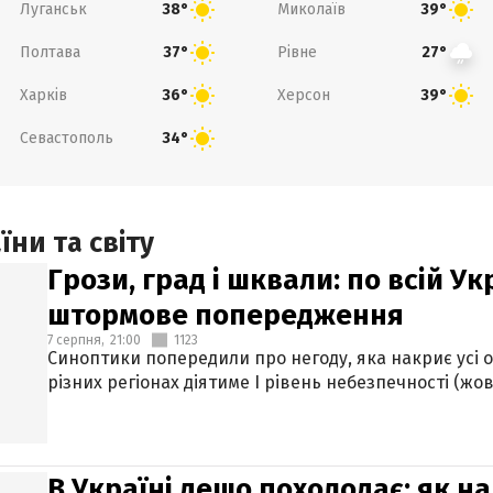
Луганськ
Миколаїв
38°
39°
Полтава
Рівне
37°
27°
Харків
Херсон
36°
39°
Севастополь
34°
ни та світу
Грози, град і шквали: по всій У
штормове попередження
7 серпня,
21:00
1123
Синоптики попередили про негоду, яка накриє усі об
різних регіонах діятиме І рівень небезпечності (жов
В Україні дещо похолодає: як н