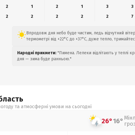
2
1
2
1
3
3
2
2
2
2
2
7
Впродовж дня небо буде чистим, ледь відчутний вітер 
термометрі від +22°C до +37°C, дуже тепло, тримайтеся
Народні прикмети:
"Пимена. Лелеки відлітають у теплі кр
дня — зима буде ранньою."
бласть
огоду та атмосферні умови на сьогодні
Мін
26°
16°
гро