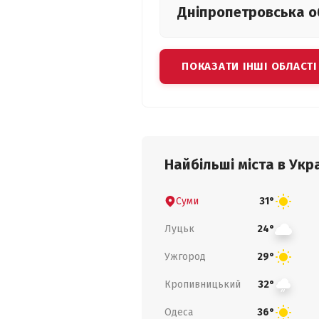
Дніпропетровська
о
ПОКАЗАТИ ІНШІ ОБЛАСТІ
Найбільші міста в Укра
Суми
31°
Луцьк
24°
Ужгород
29°
Кропивницький
32°
Одеса
36°