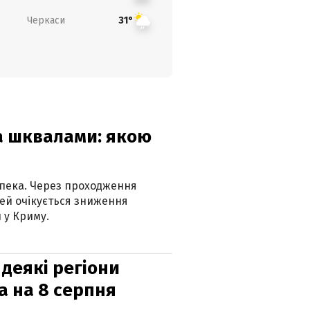
Черкаси
31°
та шквалами: якою
спека. Через проходження
ей очікується зниження
 у Криму.
 деякі регіони
а на 8 серпня