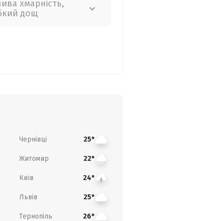
лива хмарність,
бкий дощ
Чернівці
25°
Житомир
22°
Київ
24°
Львів
25°
Тернопіль
26°