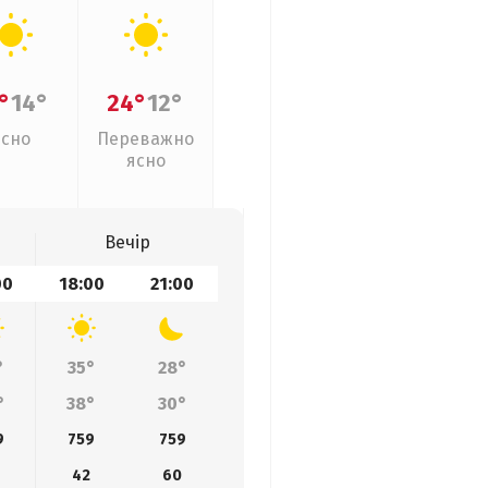
°
14°
24°
12°
Ясно
Переважно
ясно
Вечір
00
18:00
21:00
°
35°
28°
°
38°
30°
9
759
759
42
60