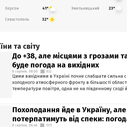
Херсон
Хмельницький
41°
23°
Севастополь
32°
ни та світу
До +38, але місцями з грозами 
буде погода на вихідних
8 серпня,
08:00
932
Цими вихідними в Україні почне слабшати сильна 
холодного атмосферного фронту в більшості област
температури повітря, одна не на південному сході й
Похолодання йде в Україну, але
потерпатимуть від спеки: погод
8 серпня,
06:46
1311