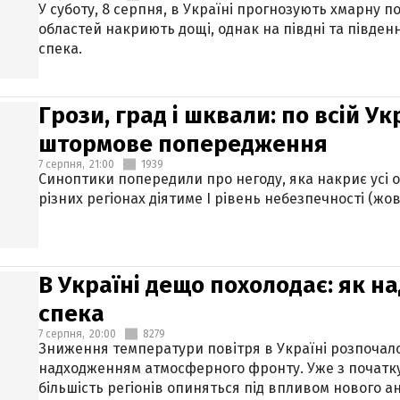
У суботу, 8 серпня, в Україні прогнозують хмарну п
областей накриють дощі, однак на півдні та півден
спека.
Грози, град і шквали: по всій У
штормове попередження
7 серпня,
21:00
1939
Синоптики попередили про негоду, яка накриє усі об
різних регіонах діятиме І рівень небезпечності (жов
В Україні дещо похолодає: як н
спека
7 серпня,
20:00
8279
Зниження температури повітря в Україні розпочалос
надходженням атмосферного фронту. Уже з початку
більшість регіонів опиняться під впливом нового а