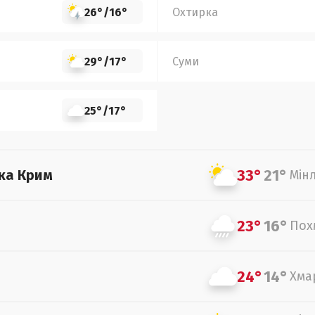
26°
/
16°
Охтирка
29°
/
17°
Суми
25°
/
17°
33°
21°
ка Крим
Мін
23°
16°
Пох
24°
14°
Хма