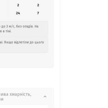
2
2
24
7
до 3 м/с, без опадів. На
 в тіні.
аї. Якщо відлетіли до цього
лива хмарність,
зи