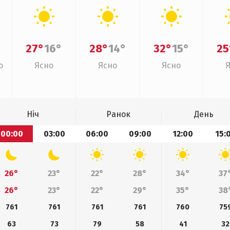
27°
16°
28°
14°
32°
15°
25
о
Ясно
Ясно
Ясно
Ніч
Ранок
День
00:00
03:00
06:00
09:00
12:00
15:
26°
23°
22°
28°
34°
37
26°
23°
22°
29°
35°
38
761
761
761
761
760
75
63
73
79
58
41
32