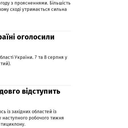
огоду з проясненнями. Більшість
ному сході утримається сильна
країні оголосили
ласті України. 7 та 8 серпня у
тий).
адовго відступить
ь із західних областей із
 наступного робочого тижня
нтициклону.