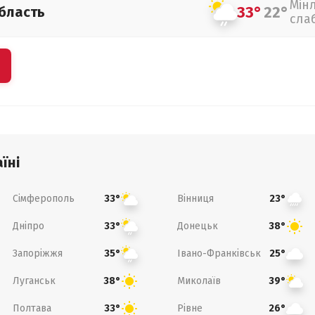
Мін
33°
22°
бласть
сла
їні
Сімферополь
Вінниця
33°
23°
Дніпро
Донецьк
33°
38°
Запоріжжя
Івано-Франківськ
35°
25°
Луганськ
Миколаїв
38°
39°
Полтава
Рівне
33°
26°