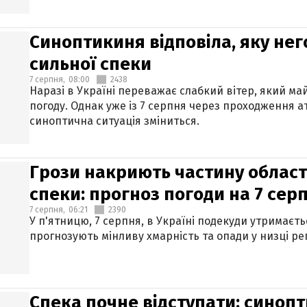
Синоптикиня відповіла, яку нег
сильної спеки
7 серпня,
08:00
2438
Наразі в Україні переважає слабкий вітер, який м
погоду. Однак уже із 7 серпня через проходження 
синоптична ситуація зміниться.
Грози накриють частину областе
спеки: прогноз погоди на 7 сер
7 серпня,
06:21
2390
У п'ятницю, 7 серпня, в Україні подекуди утримаєт
прогнозують мінливу хмарність та опади у низці рег
Спека почне відступати: синопт