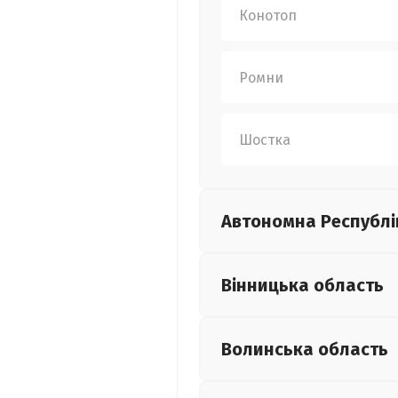
Конотоп
Ромни
Шостка
Автономна Республі
Вінницька
область
Волинська
область