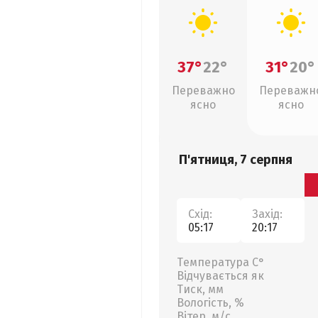
37°
22°
31°
20°
Переважно
Переважн
ясно
ясно
П'ятниця, 7 серпня
Схід:
Захід:
05:17
20:17
Температура С°
Відчувається як
Тиск, мм
Вологість, %
Вітер, м/с