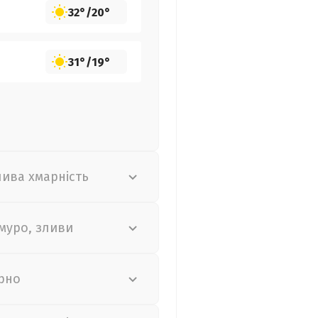
32°
/
20°
31°
/
19°
лива хмарність
муро, зливи
рно