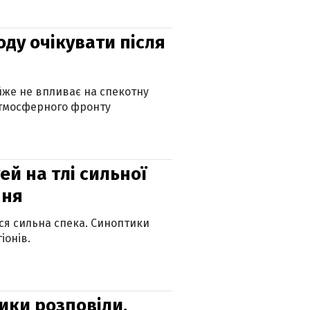
оду очікувати після
айже не впливає на спекотну
атмосферного фронту
й на тлі сильної
пня
ься сильна спека. Синоптики
іонів.
ики розповіли,