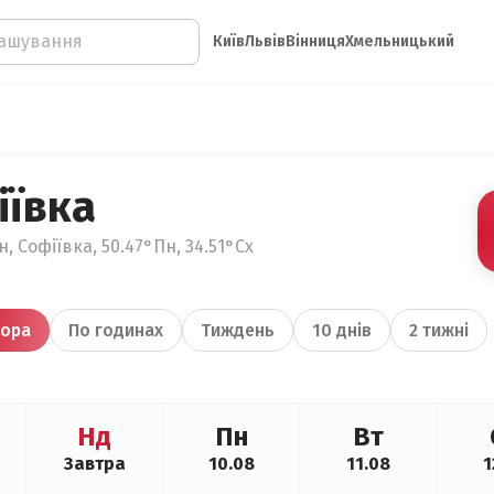
Київ
Львів
Вінниця
Хмельницький
іївка
, Софіївка, 50.47°Пн, 34.51°Сх
ора
По годинах
Тиждень
10 днів
2 тижні
Нд
Пн
Вт
Завтра
10.08
11.08
1