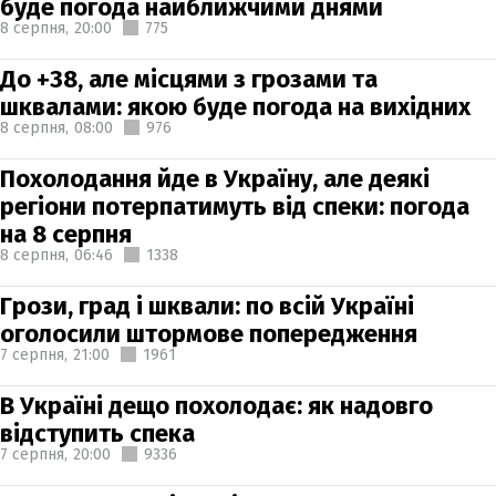
буде погода найближчими днями
8 серпня,
20:00
775
До +38, але місцями з грозами та
шквалами: якою буде погода на вихідних
8 серпня,
08:00
976
Похолодання йде в Україну, але деякі
регіони потерпатимуть від спеки: погода
на 8 серпня
8 серпня,
06:46
1338
Грози, град і шквали: по всій Україні
оголосили штормове попередження
7 серпня,
21:00
1961
В Україні дещо похолодає: як надовго
відступить спека
7 серпня,
20:00
9336