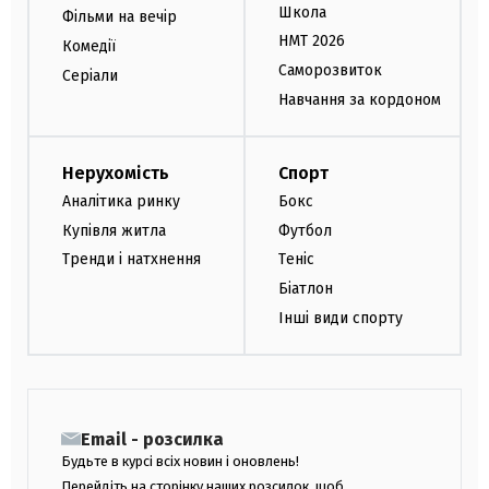
Школа
Фільми на вечір
НМТ 2026
Комедії
Саморозвиток
Серіали
Навчання за кордоном
Нерухомість
Спорт
Аналітика ринку
Бокс
Купівля житла
Футбол
Тренди і натхнення
Теніс
Біатлон
Інші види спорту
Email - розсилка
Будьте в курсі всіх новин і оновлень!
Перейдіть на сторінку наших розсилок, щоб