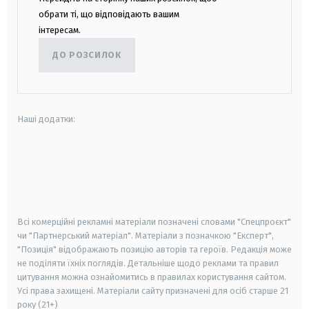
обрати ті, що відповідають вашим
інтересам.
ДО РОЗСИЛОК
Наші додатки:
android
apple
smart tv
samsung smart tv
Всі комерційні рекламні матеріали позначені словами "Спецпроєкт"
чи "Партнерський матеріал". Матеріали з позначкою "Експерт",
"Позиція" відображають позицію авторів та героїв. Редакція може
не поділяти їхніх поглядів. Детальніше щодо реклами та правил
цитування можна ознайомитись в правилах користування сайтом.
Усі права захищені.
Матеріали сайту призначені для осіб старше
21
року (21+)