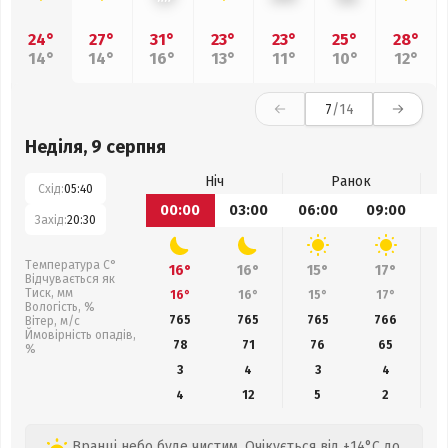
24°
27°
31°
23°
23°
25°
28°
14°
14°
16°
13°
11°
10°
12°
7
/14
Неділя, 9 серпня
Ніч
Ранок
Схід:
05:40
00:00
03:00
06:00
09:00
1
Захід:
20:30
Температура С°
16°
16°
15°
17°
Відчувається як
Тиск, мм
16°
16°
15°
17°
Вологість, %
765
765
765
766
Вітер, м/с
Ймовірність опадів,
78
71
76
65
%
3
4
3
4
4
12
5
2
Вранці небо буде чистим. Очікується від +14°C до