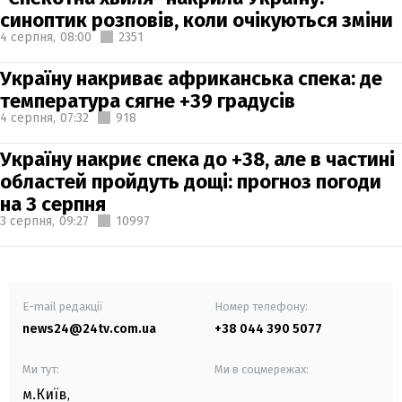
синоптик розповів, коли очікуються зміни
4 серпня,
08:00
2351
Україну накриває африканська спека: де
температура сягне +39 градусів
4 серпня,
07:32
918
Україну накриє спека до +38, але в частині
областей пройдуть дощі: прогноз погоди
на 3 серпня
3 серпня,
09:27
10997
E-mail редакції
Номер телефону:
news24@24tv.com.ua
+38 044 390 5077
Ми тут:
Ми в соцмережах:
м.Київ
,