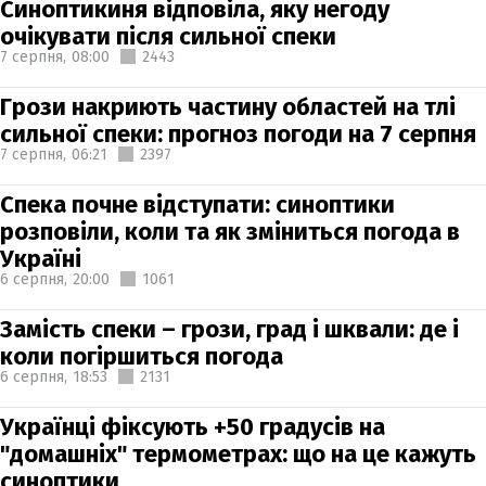
Синоптикиня відповіла, яку негоду
очікувати після сильної спеки
7 серпня,
08:00
2443
Грози накриють частину областей на тлі
сильної спеки: прогноз погоди на 7 серпня
7 серпня,
06:21
2397
Спека почне відступати: синоптики
розповіли, коли та як зміниться погода в
Україні
6 серпня,
20:00
1061
Замість спеки – грози, град і шквали: де і
коли погіршиться погода
6 серпня,
18:53
2131
Українці фіксують +50 градусів на
"домашніх" термометрах: що на це кажуть
синоптики