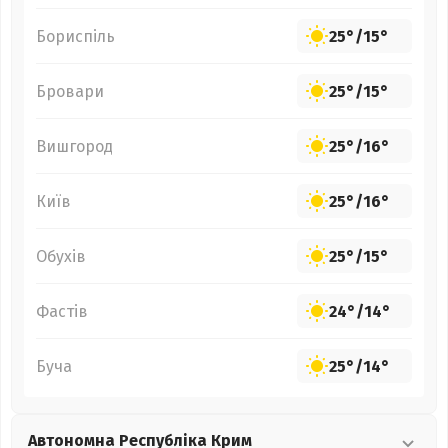
Бориспіль
25°
/
15°
Бровари
25°
/
15°
Вишгород
25°
/
16°
Київ
25°
/
16°
Обухів
25°
/
15°
Фастів
24°
/
14°
Буча
25°
/
14°
Автономна Республіка Крим