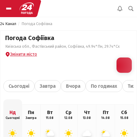
24 Канал
Погода Софіївка
Погода Софіївка
Київська обл., Фастівський район, Софіївка, 49.94°Пн, 29.74°Сх
Змінити місто
Сьогодні
Завтра
Вчора
По годинах
Тиж
Нд
Пн
Вт
Ср
Чт
Пт
Сб
Сьогодні
Завтра
11.08
12.08
13.08
14.08
15.08