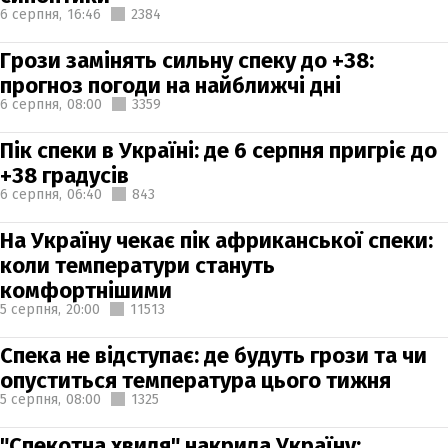
6 серпня,
16:46
2384
Грози замінять сильну спеку до +38:
прогноз погоди на найближчі дні
6 серпня,
08:00
3359
Пік спеки в Україні: де 6 серпня пригріє до
+38 градусів
6 серпня,
06:40
843
На Україну чекає пік африканської спеки:
коли температури стануть
комфортнішими
5 серпня,
20:00
11513
Спека не відступає: де будуть грози та чи
опуститься температура цього тижня
5 серпня,
08:00
1325
"Спекотна хвиля" накрила Україну: