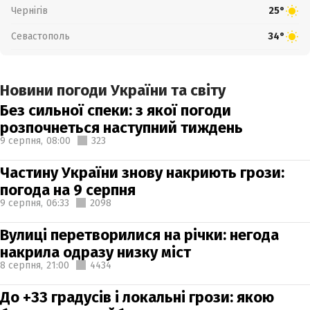
Чернігів
25°
Севастополь
34°
Новини погоди України та світу
Без сильної спеки: з якої погоди
розпочнеться наступний тиждень
9 серпня,
08:00
323
Частину України знову накриють грози:
погода на 9 серпня
9 серпня,
06:33
2098
Вулиці перетворилися на річки: негода
накрила одразу низку міст
8 серпня,
21:00
4434
До +33 градусів і локальні грози: якою