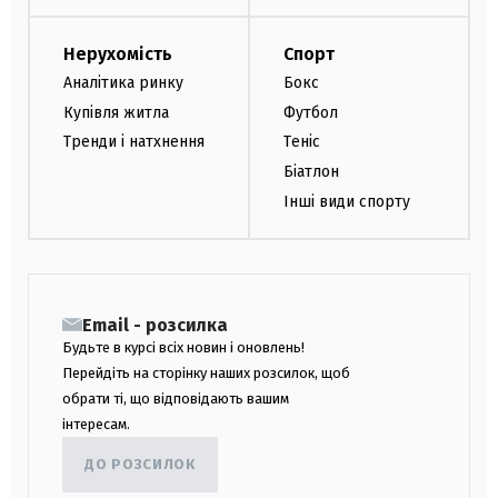
Нерухомість
Спорт
Аналітика ринку
Бокс
Купівля житла
Футбол
Тренди і натхнення
Теніс
Біатлон
Інші види спорту
Email - розсилка
Будьте в курсі всіх новин і оновлень!
Перейдіть на сторінку наших розсилок, щоб
обрати ті, що відповідають вашим
інтересам.
ДО РОЗСИЛОК