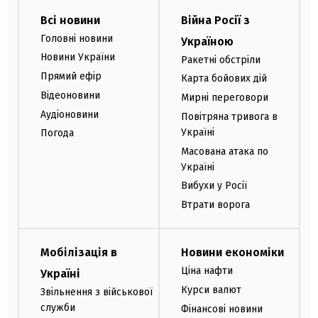
Всі новини
Війна Росії з
Головні новини
Україною
Новини України
Ракетні обстріли
Прямий ефір
Карта бойових дій
Відеоновини
Мирні переговори
Аудіоновини
Повітряна тривога в
Україні
Погода
Масована атака по
Україні
Вибухи у Росії
Втрати ворога
Мобілізація в
Новини економіки
Ціна нафти
Україні
Курси валют
Звільнення з військової
служби
Фінансові новини