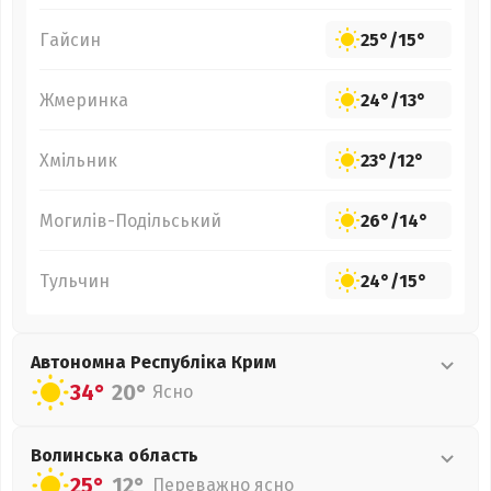
Гайсин
25°
/
15°
Жмеринка
24°
/
13°
Хмільник
23°
/
12°
Могилів-Подільський
26°
/
14°
Тульчин
24°
/
15°
Автономна Республіка Крим
34°
20°
Ясно
Волинська
область
25°
12°
Переважно ясно