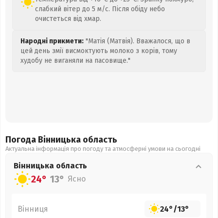
слабкий вітер до 5 м/с. Після обіду небо
очистеться від хмар.
Народні прикмети:
"Матія (Матвія). Вважалося, що в
цей день змії висмоктують молоко з корів, тому
худобу не виганяли на пасовище."
Погода Вінницька
область
Актуальна інформація про погоду та атмосферні умови на сьогодні
Вінницька
область
24°
13°
Ясно
Вінниця
24°
/
13°