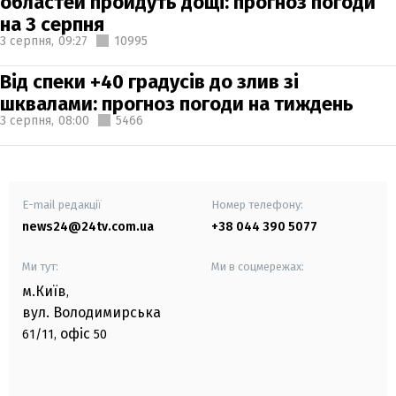
областей пройдуть дощі: прогноз погоди
на 3 серпня
3 серпня,
09:27
10995
Від спеки +40 градусів до злив зі
шквалами: прогноз погоди на тиждень
3 серпня,
08:00
5466
E-mail редакції
Номер телефону:
news24@24tv.com.ua
+38 044 390 5077
Ми тут:
Ми в соцмережах:
м.Київ
,
вул. Володимирська
офіс
61/11,
50