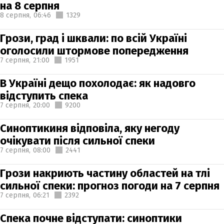
на 8 серпня
8 серпня,
06:46
1329
Грози, град і шквали: по всій Україні
оголосили штормове попередження
7 серпня,
21:00
1951
В Україні дещо похолодає: як надовго
відступить спека
7 серпня,
20:00
9200
Синоптикиня відповіла, яку негоду
очікувати після сильної спеки
7 серпня,
08:00
2441
Грози накриють частину областей на тлі
сильної спеки: прогноз погоди на 7 серпня
7 серпня,
06:21
2392
Спека почне відступати: синоптики