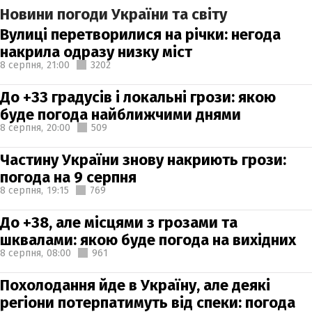
Новини погоди України та світу
Вулиці перетворилися на річки: негода
накрила одразу низку міст
8 серпня,
21:00
3202
До +33 градусів і локальні грози: якою
буде погода найближчими днями
8 серпня,
20:00
509
Частину України знову накриють грози:
погода на 9 серпня
8 серпня,
19:15
769
До +38, але місцями з грозами та
шквалами: якою буде погода на вихідних
8 серпня,
08:00
961
Похолодання йде в Україну, але деякі
регіони потерпатимуть від спеки: погода