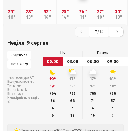
25°
28°
32°
25°
24°
27°
30°
16°
13°
14°
14°
11°
10°
13°
7
/14
Неділя, 9 серпня
Ніч
Ранок
Схід:
05:47
00:00
03:00
06:00
09:00
1
Захід:
20:29
Температура С°
19°
17°
17°
18°
Відчувається як
Тиск, мм
19°
17°
17°
18°
Вологість, %
764
765
765
766
Вітер, м/с
Ймовірність опадів,
66
68
71
57
%
4
5
4
5
6
18
16
7
Температура від +16°C до +25°C. Зранку похмуро,