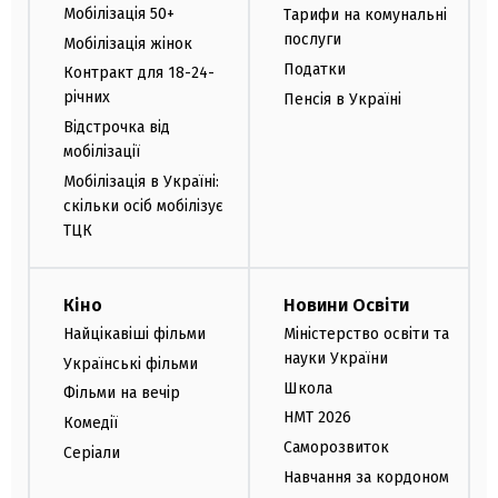
Мобілізація 50+
Тарифи на комунальні
послуги
Мобілізація жінок
Податки
Контракт для 18-24-
річних
Пенсія в Україні
Відстрочка від
мобілізації
Мобілізація в Україні:
скільки осіб мобілізує
ТЦК
Кіно
Новини Освіти
Найцікавіші фільми
Міністерство освіти та
науки України
Українські фільми
Школа
Фільми на вечір
НМТ 2026
Комедії
Саморозвиток
Серіали
Навчання за кордоном