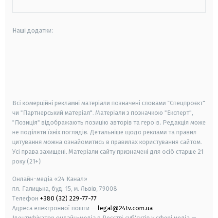
Наші додатки:
android
apple
smart tv
samsung smart tv
Всі комерційні рекламні матеріали позначені словами "Спецпроєкт"
чи "Партнерський матеріал". Матеріали з позначкою "Експерт",
"Позиція" відображають позицію авторів та героїв. Редакція може
не поділяти їхніх поглядів. Детальніше щодо реклами та правил
цитування можна ознайомитись в правилах користування сайтом.
Усі права захищені.
Матеріали сайту призначені для осіб старше
21
року (21+)
Онлайн-медіа «24 Канал»
пл. Галицька, буд. 15, м. Львів, 79008
Телефон
+380 (32) 229-77-77
Адреса електронної пошти —
legal@24tv.com.ua
Ідентифікатор онлайн-медіа в Реєстрі суб'єктів у сфері медіа —