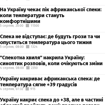
На Україну чекає пік африканської спеки:
коли температури стануть
комфортнішими
5 серпня,
20:00
11500
Спека не відступає: де будуть грози та чи
опуститься температура цього тижня
5 серпня,
08:00
1324
"Спекотна хвиля" накрила Україну:
синоптик розповів, коли очікуються зміни
4 серпня,
08:00
2350
Україну накриває африканська спека: де
температура сягне +39 градусів
4 серпня,
07:32
915
Україну накриє спека до +38, але в частині