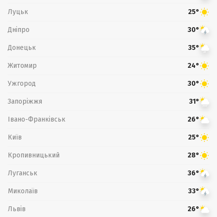
Луцьк
25°
Дніпро
30°
Донецьк
35°
Житомир
24°
Ужгород
30°
Запоріжжя
31°
Івано-Франківськ
26°
Київ
25°
Кропивницький
28°
Луганськ
36°
Миколаїв
33°
Львів
26°