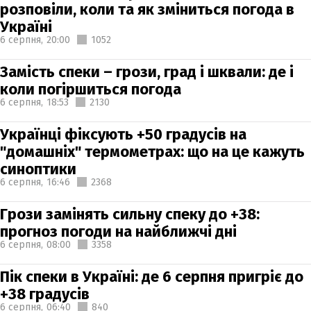
розповіли, коли та як зміниться погода в
Україні
6 серпня,
20:00
1052
Замість спеки – грози, град і шквали: де і
коли погіршиться погода
6 серпня,
18:53
2130
Українці фіксують +50 градусів на
"домашніх" термометрах: що на це кажуть
синоптики
6 серпня,
16:46
2368
Грози замінять сильну спеку до +38:
прогноз погоди на найближчі дні
6 серпня,
08:00
3358
Пік спеки в Україні: де 6 серпня пригріє до
+38 градусів
6 серпня,
06:40
840