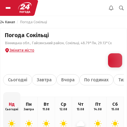
24 Канал
Погода Сокільці
Погода Сокільці
Вінницька обл., Гайсинський район, Сокільці, 48.79°Пн, 29.13°Сх
Змінити місто
Сьогодні
Завтра
Вчора
По годинах
Тиж
Нд
Пн
Вт
Ср
Чт
Пт
Сб
Сьогодні
Завтра
11.08
12.08
13.08
14.08
15.08