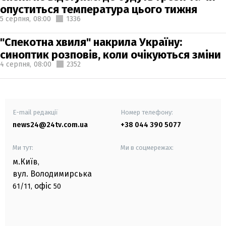
опуститься температура цього тижня
5 серпня,
08:00
1336
"Спекотна хвиля" накрила Україну:
синоптик розповів, коли очікуються зміни
4 серпня,
08:00
2352
E-mail редакції
Номер телефону:
news24@24tv.com.ua
+38 044 390 5077
Ми тут:
Ми в соцмережах:
м.Київ
,
вул. Володимирська
офіс
61/11,
50