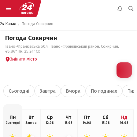
24 Канал
Погода Сокирчин
Погода Сокирчин
Івано-Франківська обл., Івано-Франківський район, Сокирчин,
48.86°Пн, 25.24°Сх
Змінити місто
Сьогодні
Завтра
Вчора
По годинах
Тиж
Пн
Вт
Ср
Чт
Пт
Сб
Нд
Сьогодні
Завтра
12.08
13.08
14.08
15.08
16.08