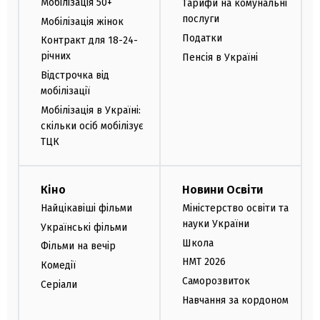
Мобілізація 50+
Тарифи на комунальні
послуги
Мобілізація жінок
Податки
Контракт для 18-24-
річних
Пенсія в Україні
Відстрочка від
мобілізації
Мобілізація в Україні:
скільки осіб мобілізує
ТЦК
Кіно
Новини Освіти
Найцікавіші фільми
Міністерство освіти та
науки України
Українські фільми
Школа
Фільми на вечір
НМТ 2026
Комедії
Саморозвиток
Серіали
Навчання за кордоном