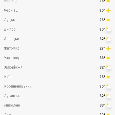
Вінниця
28°
Чернівці
30°
Луцьк
28°
Дніпро
30°
Донецьк
32°
Житомир
27°
Ужгород
33°
Запоріжжя
32°
Київ
28°
Кропивницький
30°
Луганськ
32°
Миколаїв
33°
Львів
29°