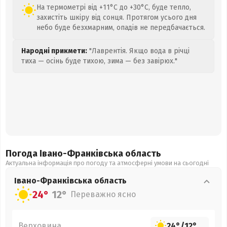
На термометрі від +11°C до +30°C, буде тепло,
захистіть шкіру від сонця. Протягом усього дня
небо буде безхмарним, опадів не передбачається.
Народні прикмети:
"Лаврентія. Якщо вода в річці
тиха — осінь буде тихою, зима — без завірюх."
Погода Івано-Франківська
область
Актуальна інформація про погоду та атмосферні умови на сьогодні
Івано-Франківська
область
24°
12°
Переважно ясно
Верховина
24°
/
12°