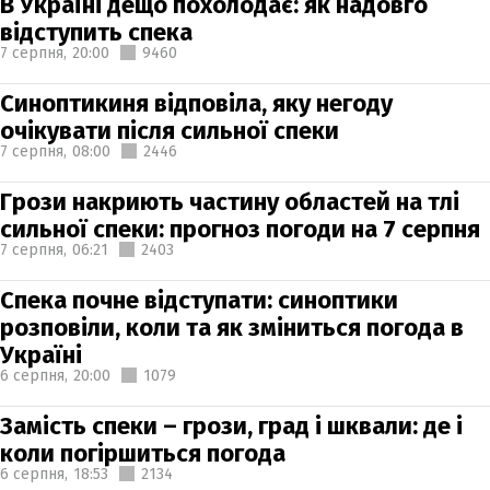
В Україні дещо похолодає: як надовго
відступить спека
7 серпня,
20:00
9460
Синоптикиня відповіла, яку негоду
очікувати після сильної спеки
7 серпня,
08:00
2446
Грози накриють частину областей на тлі
сильної спеки: прогноз погоди на 7 серпня
7 серпня,
06:21
2403
Спека почне відступати: синоптики
розповіли, коли та як зміниться погода в
Україні
6 серпня,
20:00
1079
Замість спеки – грози, град і шквали: де і
коли погіршиться погода
6 серпня,
18:53
2134