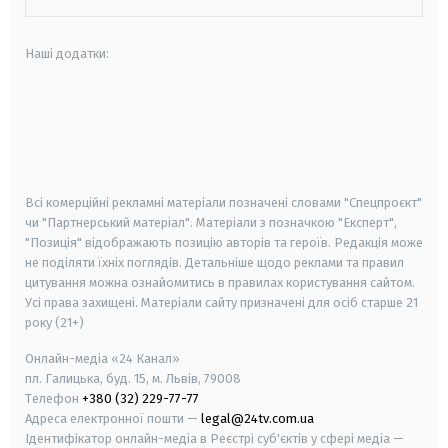
Наші додатки:
android
apple
smart tv
samsung smart tv
Всі комерційні рекламні матеріали позначені словами "Спецпроєкт"
чи "Партнерський матеріал". Матеріали з позначкою "Експерт",
"Позиція" відображають позицію авторів та героїв. Редакція може
не поділяти їхніх поглядів. Детальніше щодо реклами та правил
цитування можна ознайомитись в правилах користування сайтом.
Усі права захищені.
Матеріали сайту призначені для осіб старше
21
року (21+)
Онлайн-медіа «24 Канал»
пл. Галицька, буд. 15, м. Львів, 79008
Телефон
+380 (32) 229-77-77
Адреса електронної пошти —
legal@24tv.com.ua
Ідентифікатор онлайн-медіа в Реєстрі суб'єктів у сфері медіа —