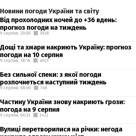
Новини погоди України та світу
Від прохолодних ночей до +36 вдень:
прогноз погоди на тиждень
9 серпня,
20:00
3928
Дощі та хмари накриють Україну: прогноз
погоди на 10 серпня
9 серпня,
18:16
4023
Без сильної спеки: з якої погоди
розпочнеться наступний тиждень
9 серпня,
08:00
748
Частину України знову накриють грози:
погода на 9 серпня
9 серпня,
06:33
2422
Вулиці перетворилися на річки: негода