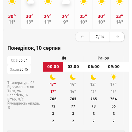
30°
30°
24°
24°
25°
30°
33°
11°
13°
11°
9°
10°
10°
14°
7
/14
Понеділок, 10 серпня
Ніч
Ранок
Схід:
06:04
00:00
03:00
06:00
09:00
1
Захід:
20:45
Температура С°
17°
14°
12°
17°
Відчувається як
Тиск, мм
17°
14°
12°
17°
Вологість, %
766
765
765
764
Вітер, м/с
Ймовірність опадів,
73
77
78
65
%
3
3
3
3
2
2
2
2