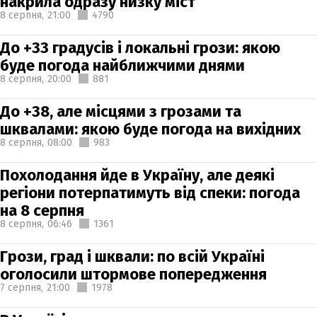
накрила одразу низку міст
8 серпня,
21:00
4790
До +33 градусів і локальні грози: якою
буде погода найближчими днями
8 серпня,
20:00
881
До +38, але місцями з грозами та
шквалами: якою буде погода на вихідних
8 серпня,
08:00
983
Похолодання йде в Україну, але деякі
регіони потерпатимуть від спеки: погода
на 8 серпня
8 серпня,
06:46
1361
Грози, град і шквали: по всій Україні
оголосили штормове попередження
7 серпня,
21:00
1978