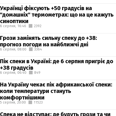
Українці фіксують +50 градусів на
"домашніх" термометрах: що на це кажуть
синоптики
6 серпня,
16:46
2392
Грози замінять сильну спеку до +38:
прогноз погоди на найближчі дні
6 серпня,
08:00
3364
Пік спеки в Україні: де 6 серпня пригріє до
+38 градусів
6 серпня,
06:40
849
На Україну чекає пік африканської спеки:
коли температури стануть
комфортнішими
5 серпня,
20:00
11523
Спека не відступає: де будуть грози та чи