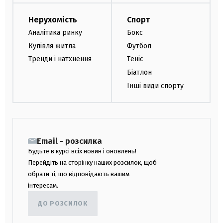
Нерухомість
Спорт
Аналітика ринку
Бокс
Купівля житла
Футбол
Тренди і натхнення
Теніс
Біатлон
Інші види спорту
Email - розсилка
Будьте в курсі всіх новин і оновлень!
Перейдіть на сторінку наших розсилок, щоб
обрати ті, що відповідають вашим
інтересам.
ДО РОЗСИЛОК