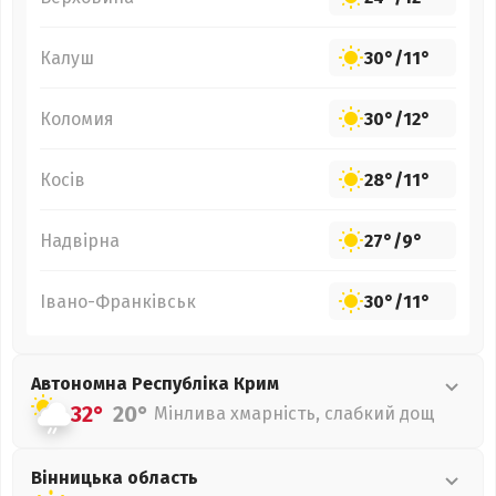
Калуш
30°
/
11°
Коломия
30°
/
12°
Косів
28°
/
11°
Надвірна
27°
/
9°
Івано-Франківськ
30°
/
11°
Автономна Республіка Крим
32°
20°
Мінлива хмарність, слабкий дощ
Вінницька
область