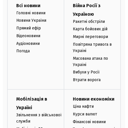
Всі новини
Війна Росії з
Головні новини
Україною
Новини України
Ракетні обстріли
Прямий ефір
Карта бойових дій
Відеоновини
Мирні переговори
Аудіоновини
Повітряна тривога в
Україні
Погода
Масована атака по
Україні
Вибухи у Росії
Втрати ворога
Мобілізація в
Новини економіки
Ціна нафти
Україні
Курси валют
Звільнення з військової
служби
Фінансові новини