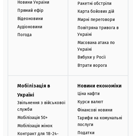
Новини України
Ракетні обстріли
Прямий ефір
Карта бойових дій
Відеоновини
Мирні переговори
Аудіоновини
Повітряна тривога в
Україні
Погода
Масована атака по
Україні
Вибухи у Росії
Втрати ворога
Мобілізація в
Новини економіки
Ціна нафти
Україні
Курси валют
Звільнення з військової
служби
Фінансові новини
Мобілізація 50+
Тарифи на комунальні
послуги
Мобілізація жінок
Податки
Контракт для 18-24-