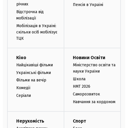
річних
Пенсія в Україні
Відстрочка від
мобілізації
Мобілізація в Україні:
скільки осіб мобілізує
ТЦК
Кіно
Новини Освіти
Найцікавіші фільми
Міністерство освіти та
науки України
Українські фільми
Школа
Фільми на вечір
НМТ 2026
Комедії
Саморозвиток
Серіали
Навчання за кордоном
Нерухомість
Спорт