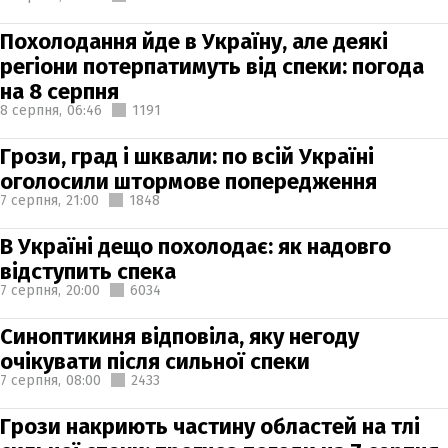
Похолодання йде в Україну, але деякі
регіони потерпатимуть від спеки: погода
на 8 серпня
8 серпня,
06:46
1191
Грози, град і шквали: по всій Україні
оголосили штормове попередження
7 серпня,
21:00
1848
В Україні дещо похолодає: як надовго
відступить спека
7 серпня,
20:00
6034
Синоптикиня відповіла, яку негоду
очікувати після сильної спеки
7 серпня,
08:00
2433
Грози накриють частину областей на тлі