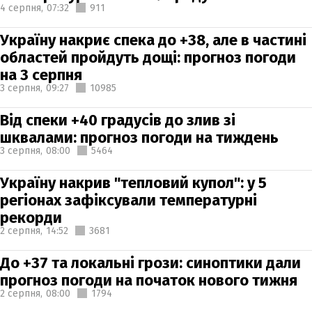
4 серпня,
07:32
911
Україну накриє спека до +38, але в частині
областей пройдуть дощі: прогноз погоди
на 3 серпня
3 серпня,
09:27
10985
Від спеки +40 градусів до злив зі
шквалами: прогноз погоди на тиждень
3 серпня,
08:00
5464
Україну накрив "тепловий купол": у 5
регіонах зафіксували температурні
рекорди
2 серпня,
14:52
3681
До +37 та локальні грози: синоптики дали
прогноз погоди на початок нового тижня
2 серпня,
08:00
1794