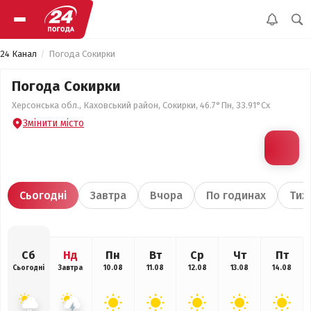
24 Канал
Погода Сокирки
Погода Сокирки
Херсонська обл., Каховський район, Сокирки, 46.7°Пн, 33.91°Сх
Змінити місто
Сьогодні
Завтра
Вчора
По годинах
Тиж
Сб
Нд
Пн
Вт
Ср
Чт
Пт
Сьогодні
Завтра
10.08
11.08
12.08
13.08
14.08