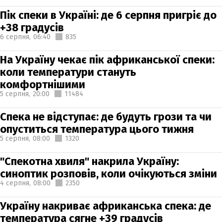
Пік спеки в Україні: де 6 серпня пригріє до
+38 градусів
6 серпня,
06:40
835
На Україну чекає пік африканської спеки:
коли температури стануть
комфортнішими
5 серпня,
20:00
11484
Спека не відступає: де будуть грози та чи
опуститься температура цього тижня
5 серпня,
08:00
1320
"Спекотна хвиля" накрила Україну:
синоптик розповів, коли очікуються зміни
4 серпня,
08:00
2350
Україну накриває африканська спека: де
температура сягне +39 градусів