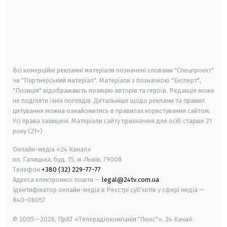
android
apple
smart tv
samsung smart tv
Всі комерційні рекламні матеріали позначені словами "Спецпроєкт"
чи "Партнерський матеріал". Матеріали з позначкою "Експерт",
"Позиція" відображають позицію авторів та героїв. Редакція може
не поділяти їхніх поглядів. Детальніше щодо реклами та правил
цитування можна ознайомитись в правилах користування сайтом.
Усі права захищені.
Матеріали сайту призначені для осіб старше
21
року (21+)
Онлайн-медіа «24 Канал»
пл. Галицька, буд. 15, м. Львів, 79008
Телефон
+380 (32) 229-77-77
Адреса електронної пошти —
legal@24tv.com.ua
Ідентифікатор онлайн-медіа в Реєстрі суб'єктів у сфері медіа —
R40-06057
© 2005—2026,
ПрАТ «Телерадіокомпанія "Люкс"», 24 Канал.