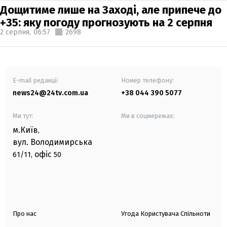
Дощитиме лише на Заході, але припече до
+35: яку погоду прогнозують на 2 серпня
2 серпня,
06:57
2698
E-mail редакції
Номер телефону:
news24@24tv.com.ua
+38 044 390 5077
Ми тут:
Ми в соцмережах:
м.Київ
,
вул. Володимирська
офіс
61/11,
50
Про нас
Угода Користувача Спільноти