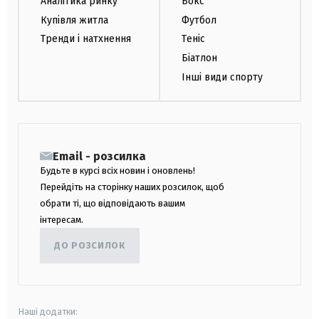
Аналітика ринку
Бокс
Купівля житла
Футбол
Тренди і натхнення
Теніс
Біатлон
Інші види спорту
Email - розсилка
Будьте в курсі всіх новин і оновлень!
Перейдіть на сторінку наших розсилок, щоб
обрати ті, що відповідають вашим
інтересам.
ДО РОЗСИЛОК
Наші додатки: