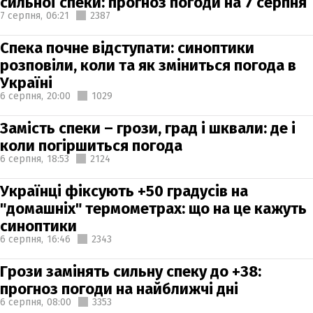
сильної спеки: прогноз погоди на 7 серпня
7 серпня,
06:21
2387
Спека почне відступати: синоптики
розповіли, коли та як зміниться погода в
Україні
6 серпня,
20:00
1029
Замість спеки – грози, град і шквали: де і
коли погіршиться погода
6 серпня,
18:53
2124
Українці фіксують +50 градусів на
"домашніх" термометрах: що на це кажуть
синоптики
6 серпня,
16:46
2343
Грози замінять сильну спеку до +38:
прогноз погоди на найближчі дні
6 серпня,
08:00
3353