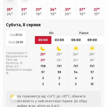
35°
31°
31°
34°
31°
27°
27°
24°
21°
19°
19°
20°
16°
15°
Субота, 8 серпня
Ніч
Ранок
Схід:
05:34
00:00
03:00
06:00
09:00
1
Захід:
20:08
Температура С°
25°
25°
24°
29°
Відчувається як
Тиск, мм
25°
25°
24°
30°
Вологість, %
758
757
757
757
Вітер, м/с
Ймовірність опадів,
57
58
54
57
%
2
3
4
3
2
2
2
12
На термометрі від +24°C до +35°C, обмежте
активність у найспекотніші години. До обіду
майже ясно, вітер до 6 м/с.