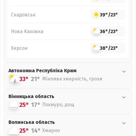
Скадовськ
39°
/
23°
Нова Каховка
36°
/
23°
Херсон
38°
/
23°
Автономна Республіка Крим
33°
21°
Мінлива хмарність, грози
Вінницька
область
25°
17°
Похмуро, дощ
Волинська
область
25°
14°
Хмарно