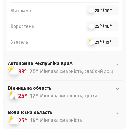
Житомир
25°
/
16°
Коростень
25°
/
16°
Звягель
25°
/
15°
Автономна Республіка Крим
33°
20°
Мінлива хмарність, слабкий дощ
Вінницька
область
25°
17°
Мінлива хмарність, грози
Волинська
область
25°
14°
Мінлива хмарність