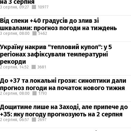
на 3 серпня
3 серпня,
09:27
10977
Від спеки +40 градусів до злив зі
шквалами: прогноз погоди на тиждень
3 серпня,
08:00
5462
Україну накрив "тепловий купол": у 5
регіонах зафіксували температурні
рекорди
2 серпня,
14:52
3681
До +37 та локальні грози: синоптики дали
прогноз погоди на початок нового тижня
2 серпня,
08:00
1793
Дощитиме лише на Заході, але припече до
+35: яку погоду прогнозують на 2 серпня
2 серпня,
06:57
2697