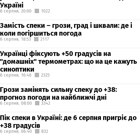
Україні
6 серпня,
20:00
1022
Замість спеки – грози, град і шквали: де і
коли погіршиться погода
6 серпня,
18:53
2117
Українці фіксують +50 градусів на
"домашніх" термометрах: що на це кажуть
синоптики
6 серпня,
16:46
2325
Грози замінять сильну спеку до +38:
прогноз погоди на найближчі дні
6 серпня,
08:00
3342
Пік спеки в Україні: де 6 серпня пригріє до
+38 градусів
6 серпня,
06:40
832