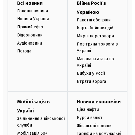
Всі новини
Війна Росії з
Головні новини
Україною
Новини України
Ракетні обстріли
Прямий ефір
Карта бойових дій
Відеоновини
Мирні переговори
Аудіоновини
Повітряна тривога в
Україні
Погода
Масована атака по
Україні
Вибухи у Росії
Втрати ворога
Мобілізація в
Новини економіки
Ціна нафти
Україні
Курси валют
Звільнення з військової
служби
Фінансові новини
Мобілізація 50+
Тарифи на комунальні