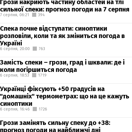
Грози накриють частину областей на тлі
сильної спеки: прогноз погоди на 7 серпня
7 серпня,
06:21
394
Спека почне відступати: синоптики
розповіли, коли та як зміниться погода в
Україні
6 серпня,
20:00
763
Замість спеки – грози, град і шквали: де і
коли погіршиться погода
6 серпня,
18:53
1719
Українці фіксують +50 градусів на
"домашніх" термометрах: що на це кажуть
синоптики
6 серпня,
16:46
1726
Грози замінять сильну спеку до +38:
прогноз погоди на найближчі дні