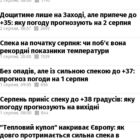
2 серпня,
08:00
1793
Дощитиме лише на Заході, але припече до
+35: яку погоду прогнозують на 2 серпня
2 серпня,
06:57
2693
Спека на початку серпня: чи поб'є вона
рекордні показники температури
1 серпня,
20:00
1539
Без опадів, але із сильною спекою до +37:
прогноз погоди на 1 серпня
1 серпня,
09:05
656
Серпень приніс спеку до +38 градусів: яку
погоду прогнозують на вихідні
1 серпня,
08:00
844
"Тепловий купол" накриває Європу: як
довго протримається сильна спека в