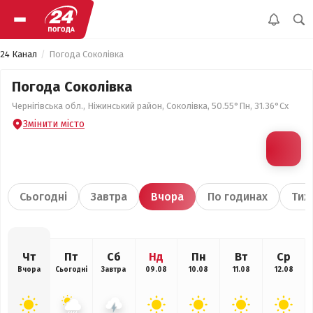
24 Канал
Погода Соколівка
Погода Соколівка
Чернігівська обл., Ніжинський район, Соколівка, 50.55°Пн, 31.36°Сх
Змінити місто
Сьогодні
Завтра
Вчора
По годинах
Тиж
Чт
Пт
Сб
Нд
Пн
Вт
Ср
Вчора
Сьогодні
Завтра
09.08
10.08
11.08
12.08