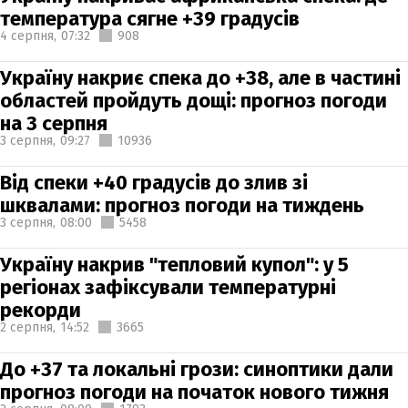
температура сягне +39 градусів
4 серпня,
07:32
908
Україну накриє спека до +38, але в частині
областей пройдуть дощі: прогноз погоди
на 3 серпня
3 серпня,
09:27
10936
Від спеки +40 градусів до злив зі
шквалами: прогноз погоди на тиждень
3 серпня,
08:00
5458
Україну накрив "тепловий купол": у 5
регіонах зафіксували температурні
рекорди
2 серпня,
14:52
3665
До +37 та локальні грози: синоптики дали
прогноз погоди на початок нового тижня