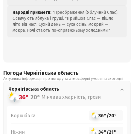
Народні прикмети:
"Преображення (Яблучний Спас).
Освячують яблука і груші. "Прийшов Спас — пішло
літо від нас". Сухий день — суха осінь, мокрий —
мокра. Ночі стають по-справжньому холодними."
Погода Чернігівська
область
Актуальна інформація про погоду та атмосферні умови на сьогодні
Чернігівська
область
36°
20°
Мінлива хмарність, грози
Корюківка
36°
/
20°
Ніжин
34°
/
21°