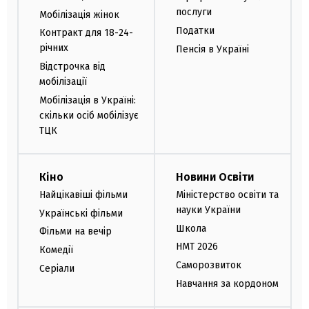
послуги
Мобілізація жінок
Податки
Контракт для 18-24-
річних
Пенсія в Україні
Відстрочка від
мобілізації
Мобілізація в Україні:
скільки осіб мобілізує
ТЦК
Кіно
Новини Освіти
Найцікавіші фільми
Міністерство освіти та
науки України
Українські фільми
Школа
Фільми на вечір
НМТ 2026
Комедії
Саморозвиток
Серіали
Навчання за кордоном