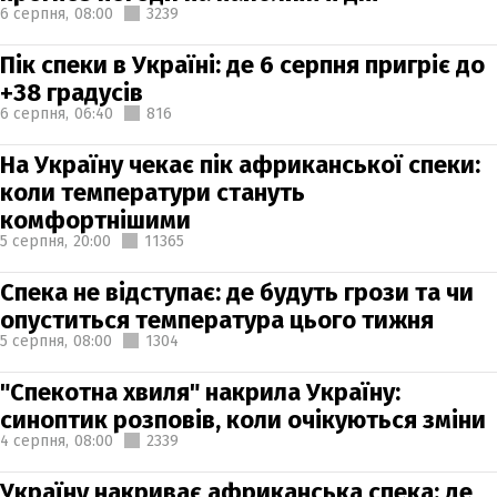
6 серпня,
08:00
3239
Пік спеки в Україні: де 6 серпня пригріє до
+38 градусів
6 серпня,
06:40
816
На Україну чекає пік африканської спеки:
коли температури стануть
комфортнішими
5 серпня,
20:00
11365
Спека не відступає: де будуть грози та чи
опуститься температура цього тижня
5 серпня,
08:00
1304
"Спекотна хвиля" накрила Україну:
синоптик розповів, коли очікуються зміни
4 серпня,
08:00
2339
Україну накриває африканська спека: де