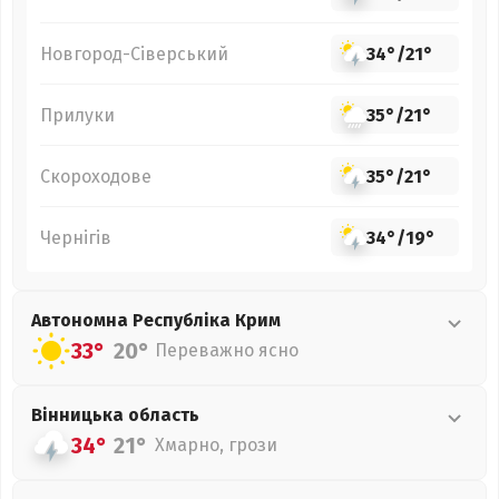
Новгород-Сіверський
34°
/
21°
Прилуки
35°
/
21°
Скороходове
35°
/
21°
Чернігів
34°
/
19°
Автономна Республіка Крим
33°
20°
Переважно ясно
Вінницька
область
34°
21°
Хмарно, грози