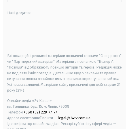
Наші додатки:
android
apple
smart tv
samsung smart tv
Всі комерційні рекламні матеріали позначені словами "Спецпроєкт"
чи "Партнерський матеріал". Матеріали з позначкою "Експерт",
"Позиція" відображають позицію авторів та героїв. Редакція може
не поділяти їхніх поглядів. Детальніше щодо реклами та правил
цитування можна ознайомитись в правилах користування сайтом.
Усі права захищені.
Матеріали сайту призначені для осіб старше
21
року (21+)
Онлайн-медіа «24 Канал»
пл. Галицька, буд. 15, м. Львів, 79008
Телефон
+380 (32) 229-77-77
Адреса електронної пошти —
legal@24tv.com.ua
Ідентифікатор онлайн-медіа в Реєстрі суб'єктів у сфері медіа —