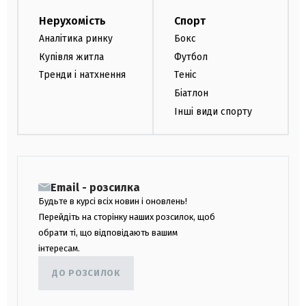
Нерухомість
Спорт
Аналітика ринку
Бокс
Купівля житла
Футбол
Тренди і натхнення
Теніс
Біатлон
Інші види спорту
Email - розсилка
Будьте в курсі всіх новин і оновлень!
Перейдіть на сторінку наших розсилок, щоб
обрати ті, що відповідають вашим
інтересам.
ДО РОЗСИЛОК