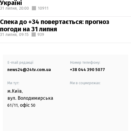
Україні
31 липня,
20:00
10911
Спека до +34 повертається: прогноз
погоди на 31 липня
31 липня,
09:15
939
E-mail редакції
Номер телефону:
news24@24tv.com.ua
+38 044 390 5077
Ми тут:
Ми в соцмережах:
м.Київ
,
вул. Володимирська
офіс
61/11,
50