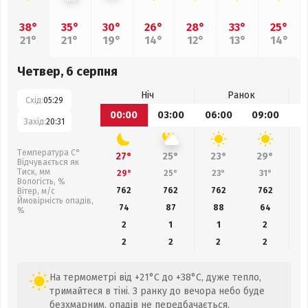
38°
35°
30°
26°
28°
33°
25°
21°
21°
19°
14°
12°
13°
14°
Четвер, 6 серпня
Ніч
Ранок
Схід:
05:29
00:00
03:00
06:00
09:00
1
Захід:
20:31
Температура С°
27°
25°
23°
29°
Відчувається як
Тиск, мм
29°
25°
23°
31°
Вологість, %
762
762
762
762
Вітер, м/с
Ймовірність опадів,
74
87
88
64
%
2
1
1
2
2
2
2
2
На термометрі від +21°C до +38°C, дуже тепло,
тримайтеся в тіні. З ранку до вечора небо буде
безхмарним, опадів не передбачається.