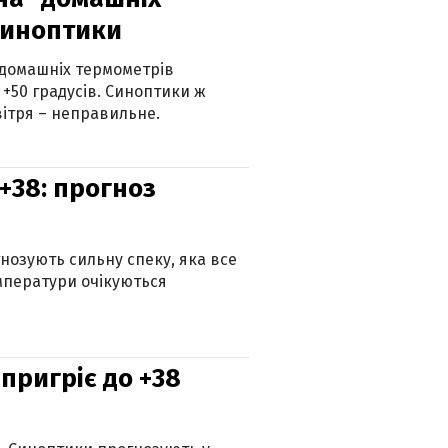
синоптики
 домашніх термометрів
 +50 градусів. Синоптики ж
ітря – неправильне.
+38: прогноз
гнозують сильну спеку, яка все
мператури очікуються
 пригріє до +38