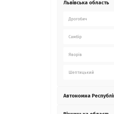
Львівська
область
Дрогобич
Самбір
Яворів
Шептицький
Автономна Республі