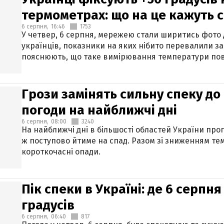
термометрах: що на це кажуть 
6 серпня,
16:46
1753
У четвер, 6 серпня, мережею стали ширитись фото
українців, показники на яких нібито перевалили за
пояснюють, що таке вимірювання температури пов
Грози замінять сильну спеку до 
погоди на найближчі дні
6 серпня,
08:00
3240
На найближчі дні в більшості областей України про
ж поступово йтиме на спад. Разом зі зниженням те
короткочасні опади.
Пік спеки в Україні: де 6 серпня
градусів
6 серпня,
06:40
817