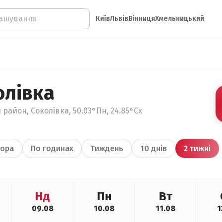
Київ
Львів
Вінниця
Хмельницький
олівка
 район, Соколівка, 50.03°Пн, 24.85°Сх
ора
По годинах
Тиждень
10 днів
2 тижні
Нд
Пн
Вт
09.08
10.08
11.08
1