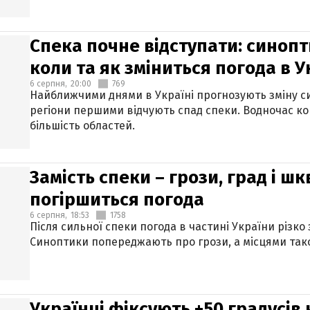
Спека почне відступати: синопт
коли та як зміниться погода в У
6 серпня,
20:00
769
Найближчими днями в Україні прогнозують зміну син
регіони першими відчують спад спеки. Водночас к
більшість областей.
Замість спеки – грози, град і шк
погіршиться погода
6 серпня,
18:53
1758
Після сильної спеки погода в частині України різко
Синоптики попереджають про грози, а місцями тако
Українці фіксують +50 градусів