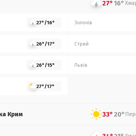
27°
16°
Хма
27°
/
16°
Золочів
26°
/
17°
Стрий
26°
/
15°
Львів
27°
/
17°
33°
20°
ка Крим
Пер