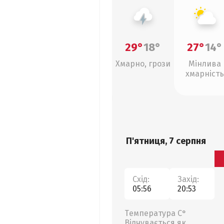
29°
18°
27°
14°
Хмарно, грози
Мінлива
хмарність
П'ятниця, 7 серпня
Схід:
Захід:
05:56
20:53
Температура С°
Відчувається як