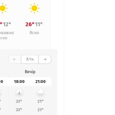
°
12°
26°
11°
еважно
Ясно
ясно
7
/14
Вечір
00
18:00
21:00
°
23°
21°
°
23°
21°