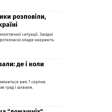
ики розповіли,
країні
оптичної ситуації. Західні
ороткочасні опади накриють
вали: де і коли
 зміниться вже 7 серпня.
ж град і шквали.
 на "домашніх"