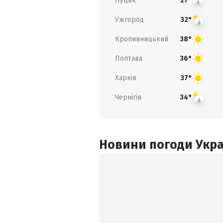
Луцьк
27°
Ужгород
32°
Кропивницький
38°
Полтава
36°
Харків
37°
Чернігів
34°
Новини погоди Украї