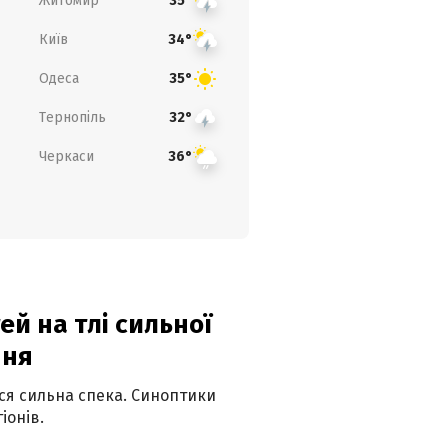
Житомир
35°
Київ
34°
Одеса
35°
Тернопіль
32°
Черкаси
36°
й на тлі сильної
пня
ься сильна спека. Синоптики
іонів.