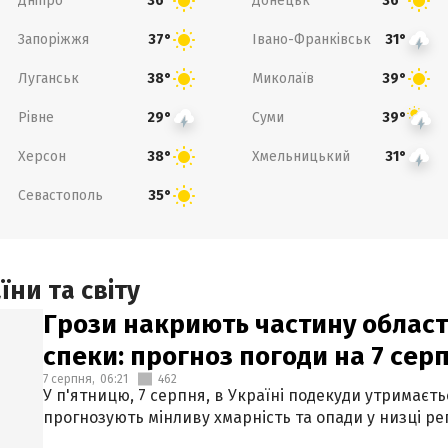
Дніпро
Донецьк
36°
36°
Запоріжжя
Івано-Франківськ
37°
31°
Луганськ
Миколаїв
38°
39°
Рівне
Суми
29°
39°
Херсон
Хмельницький
38°
31°
Севастополь
35°
ни та світу
Грози накриють частину областе
спеки: прогноз погоди на 7 сер
7 серпня,
06:21
462
У п'ятницю, 7 серпня, в Україні подекуди утримаєт
прогнозують мінливу хмарність та опади у низці рег