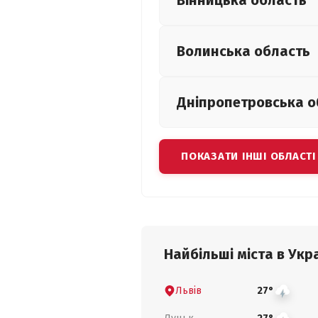
Вінницька
область
Волинська
область
Дніпропетровська
о
ПОКАЗАТИ ІНШІ ОБЛАСТІ
Найбільші міста в Укра
Львів
27°