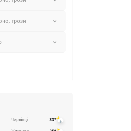
рно, грози
рно, грози
о
Чернівці
33°