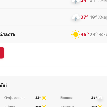
34°
21°
Хма
27°
19°
Хма
36°
23°
бласть
Ясн
їні
Сімферополь
Вінниця
33°
34°