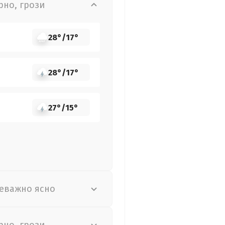
рно, грози
28°
/
17°
28°
/
17°
27°
/
15°
еважно ясно