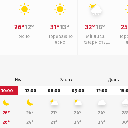
26°
12°
31°
13°
32°
18°
25
Ясно
Переважно
Мінлива
Пер
ясно
хмарність,
зливи
Ніч
Ранок
День
00:00
03:00
06:00
09:00
12:00
15:
26°
24°
21°
24°
24°
28
26°
24°
21°
24°
24°
30