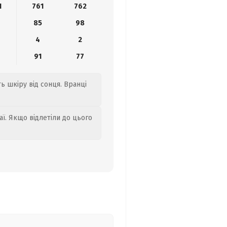
1
761
762
85
98
4
2
91
77
ть шкіру від сонця. Вранці
аї. Якщо відлетіли до цього