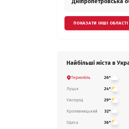
Дніпропетровська
о
ПОКАЗАТИ ІНШІ ОБЛАСТІ
Найбільші міста в Укра
Тернопіль
26°
Луцьк
24°
Ужгород
29°
Кропивницький
32°
Одеса
36°