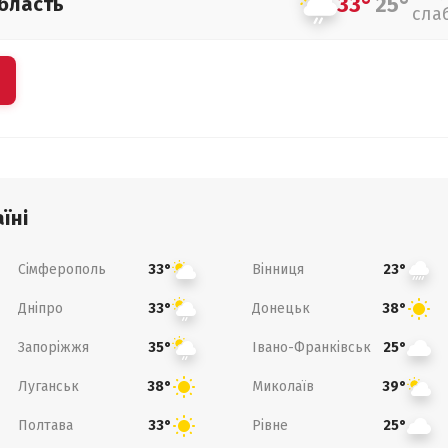
33°
25°
бласть
сла
їні
Сімферополь
Вінниця
33°
23°
Дніпро
Донецьк
33°
38°
Запоріжжя
Івано-Франківськ
35°
25°
Луганськ
Миколаїв
38°
39°
Полтава
Рівне
33°
25°