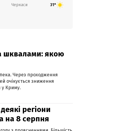
Черкаси
31°
та шквалами: якою
спека. Через проходження
ей очікується зниження
 у Криму.
 деякі регіони
а на 8 серпня
огоду з проясненнями. Більшість