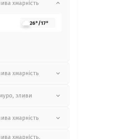
лива хмарність
26°
/
17°
лива хмарність
муро, зливи
лива хмарність
лива хмарність,