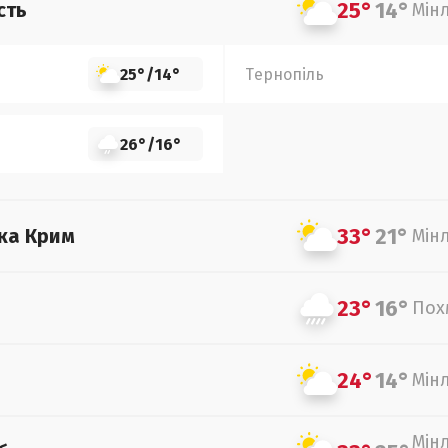
25°
14°
сть
Мін
25°
/
14°
Тернопіль
26°
/
16°
33°
21°
ка Крим
Мін
23°
16°
Пох
24°
14°
Мін
Мін