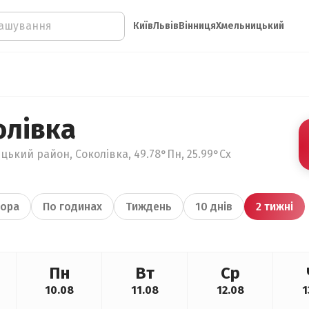
Київ
Львів
Вінниця
Хмельницький
олівка
цький район, Соколівка, 49.78°Пн, 25.99°Сх
ора
По годинах
Тиждень
10 днів
2 тижні
Пн
Вт
Ср
10.08
11.08
12.08
1