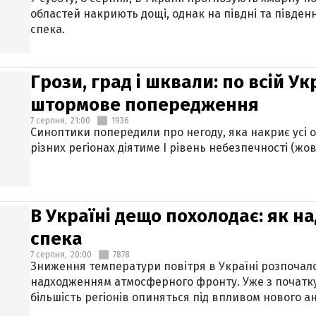
областей накриють дощі, однак на півдні та півден
спека.
Грози, град і шквали: по всій У
штормове попередження
7 серпня,
21:00
1936
Синоптики попередили про негоду, яка накриє усі об
різних регіонах діятиме І рівень небезпечності (жов
В Україні дещо похолодає: як н
спека
7 серпня,
20:00
7878
Зниження температури повітря в Україні розпочалос
надходженням атмосферного фронту. Уже з початку
більшість регіонів опиняться під впливом нового а