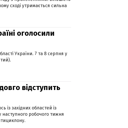
ному сході утримається сильна
країні оголосили
ласті України. 7 та 8 серпня у
тий).
адовго відступить
ь із західних областей із
 наступного робочого тижня
нтициклону.