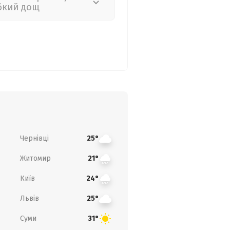
бкий дощ
Чернівці
25°
Житомир
21°
Київ
24°
Львів
25°
Суми
31°