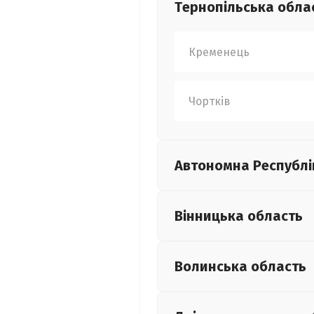
Тернопільська
обла
Кременець
Чортків
Автономна Республі
Вінницька
область
Волинська
область