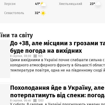
Херсон
Хмельницький
41°
23°
Севастополь
32°
ни та світу
До +38, але місцями з грозами 
буде погода на вихідних
8 серпня,
08:00
925
Цими вихідними в Україні почне слабшати сильна 
холодного атмосферного фронту в більшості област
температури повітря, одна не на південному сході й
Похолодання йде в Україну, але
потерпатимуть від спеки: погод
8 серпня,
06:46
1303
У суботу, 8 серпня, в Україні прогнозують хмарну п