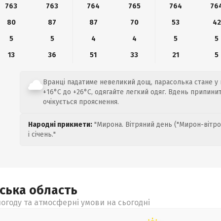
763
763
764
765
764
76
80
87
87
70
53
42
5
5
4
4
5
5
13
36
51
33
21
5
Вранці падатиме невеликий дощ, парасолька стане у н
+16°C до +26°C, одягайте легкий одяг. Вдень припини
очікується прояснення.
Народні прикмети:
"Мирона. Вітряний день ("Мирон-вітро
і січень."
ьська
область
огоду та атмосферні умови на сьогодні