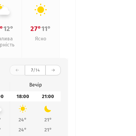
°
12°
27°
11°
нлива
Ясно
рність
7
/14
Вечір
00
18:00
21:00
°
24°
21°
°
24°
21°