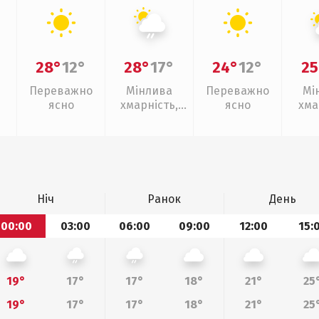
28°
12°
28°
17°
24°
12°
25
Переважно
Мінлива
Переважно
Мі
ясно
хмарність,
ясно
хма
слабкий дощ
Ніч
Ранок
День
00:00
03:00
06:00
09:00
12:00
15:
19°
17°
17°
18°
21°
25
19°
17°
17°
18°
21°
25