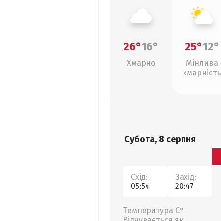
26°
16°
25°
12°
Хмарно
Мінлива
хмарність
Субота, 8 серпня
Схід:
Захід:
05:54
20:47
Температура С°
Відчувається як