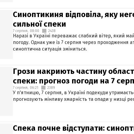
Синоптикиня відповіла, яку нег
сильної спеки
7 серпня,
08:00
2438
Наразі в Україні переважає слабкий вітер, який м
погоду. Однак уже із 7 серпня через проходження 
синоптична ситуація зміниться.
Грози накриють частину областе
спеки: прогноз погоди на 7 сер
7 серпня,
06:21
2389
У п'ятницю, 7 серпня, в Україні подекуди утримаєт
прогнозують мінливу хмарність та опади у низці рег
Спека почне відступати: синопт