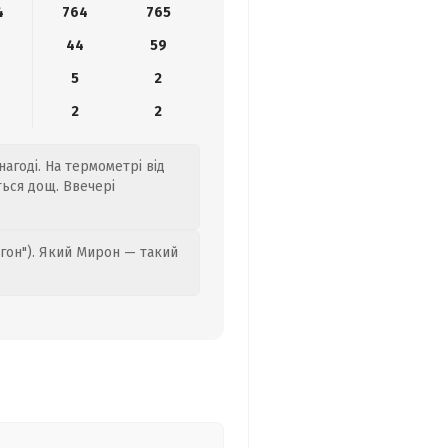
4
764
765
44
59
5
2
2
2
агоді. На термометрі від
ться дощ. Ввечері
гон"). Який Мирон — такий