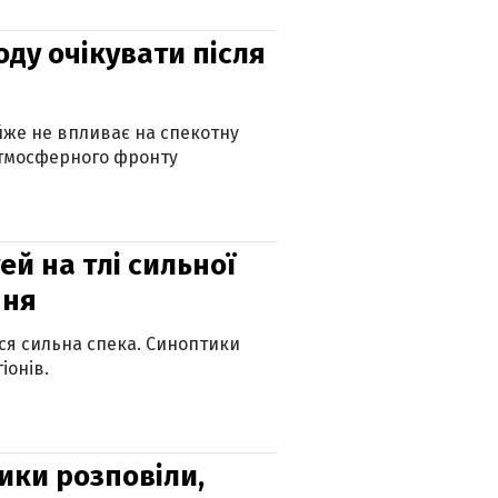
оду очікувати після
айже не впливає на спекотну
атмосферного фронту
й на тлі сильної
пня
ься сильна спека. Синоптики
іонів.
ики розповіли,