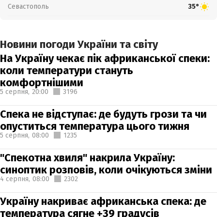
Севастополь
35°
Новини погоди України та світу
На Україну чекає пік африканської спеки:
коли температури стануть
комфортнішими
5 серпня,
20:00
3196
Спека не відступає: де будуть грози та чи
опуститься температура цього тижня
5 серпня,
08:00
1235
"Спекотна хвиля" накрила Україну:
синоптик розповів, коли очікуються зміни
4 серпня,
08:00
2302
Україну накриває африканська спека: де
температура сягне +39 градусів