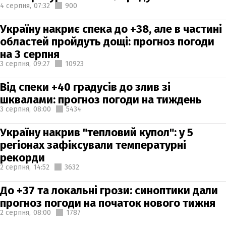
4 серпня,
07:32
900
Україну накриє спека до +38, але в частині
областей пройдуть дощі: прогноз погоди
на 3 серпня
3 серпня,
09:27
10923
Від спеки +40 градусів до злив зі
шквалами: прогноз погоди на тиждень
3 серпня,
08:00
5434
Україну накрив "тепловий купол": у 5
регіонах зафіксували температурні
рекорди
2 серпня,
14:52
3632
До +37 та локальні грози: синоптики дали
прогноз погоди на початок нового тижня
2 серпня,
08:00
1787