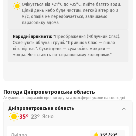
Очікується від +21°C до +35°C, пийте багато води.
Цілий день небо буде чистим, легкий вітер до 3
м/с, опадів не передбачається, залишаємо
парасольку вдома.
Народні прикмети:
"Преображення (Яблучний Спас).
Освячують яблука і груші. "Прийшов Спас — пішло
літо від нас". Сухий день — суха осінь, мокрий —
мокра. Ночі стають по-справжньому холодними."
Погода Дніпропетровська
область
Актуальна інформація про погоду та атмосферні умови на сьогодні
Дніпропетровська
область
35°
23°
Ясно
Дніпро
35°
/
23°