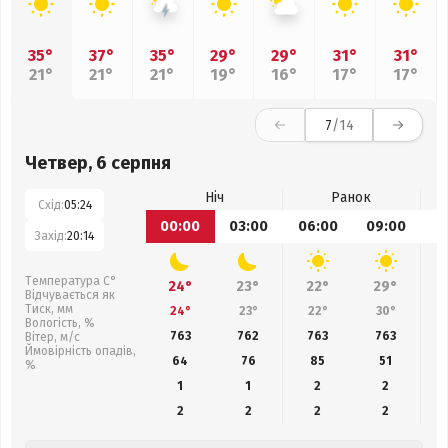
35°
37°
35°
29°
29°
31°
31°
21°
21°
21°
19°
16°
17°
17°
7
/14
Четвер, 6 серпня
Ніч
Ранок
Схід:
05:24
00:00
03:00
06:00
09:00
1
Захід:
20:14
Температура С°
24°
23°
22°
29°
Відчувається як
Тиск, мм
24°
23°
22°
30°
Вологість, %
763
762
763
763
Вітер, м/с
Ймовірність опадів,
64
76
85
51
%
1
1
2
2
2
2
2
2