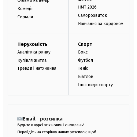
Фільми на вечір
НМТ 2026
Комедії
Саморозвиток
Серіали
Навчання за кордоном
Нерухомість
Спорт
Аналітика ринку
Бокс
Купівля житла
Футбол
Тренди і натхнення
Теніс
Біатлон
Інші види спорту
Email - розсилка
Будьте в курсі всіх новин і оновлень!
Перейдіть на сторінку наших розсилок, щоб