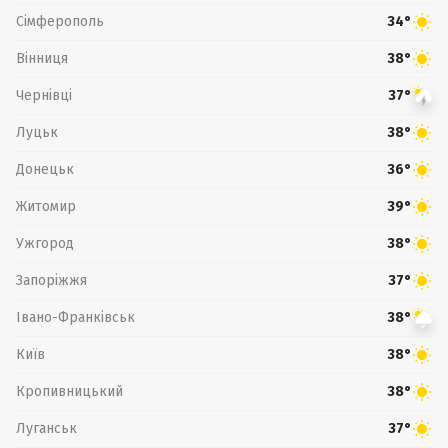
Сімферополь
34°
Вінниця
38°
Чернівці
37°
Луцьк
38°
Донецьк
36°
Житомир
39°
Ужгород
38°
Запоріжжя
37°
Івано-Франківськ
38°
Київ
38°
Кропивницький
38°
Луганськ
37°