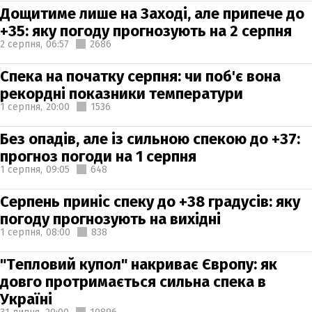
Дощитиме лише на Заході, але припече до
+35: яку погоду прогнозують на 2 серпня
2 серпня,
06:57
2686
Спека на початку серпня: чи поб'є вона
рекордні показники температури
1 серпня,
20:00
1536
Без опадів, але із сильною спекою до +37:
прогноз погоди на 1 серпня
1 серпня,
09:05
648
Серпень приніс спеку до +38 градусів: яку
погоду прогнозують на вихідні
1 серпня,
08:00
838
"Тепловий купол" накриває Європу: як
довго протримається сильна спека в
Україні