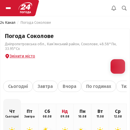
24 Канал
Погода Соколове
Погода Соколове
Дніпропетровська обл., Кам’янський район, Соколове, 48.58°Пн,
33.95°Сх
Змінити місто
Сьогодні
Завтра
Вчора
По годинах
Тиж
Чт
Пт
Сб
Нд
Пн
Вт
Ср
Сьогодні
Завтра
08.08
09.08
10.08
11.08
12.08