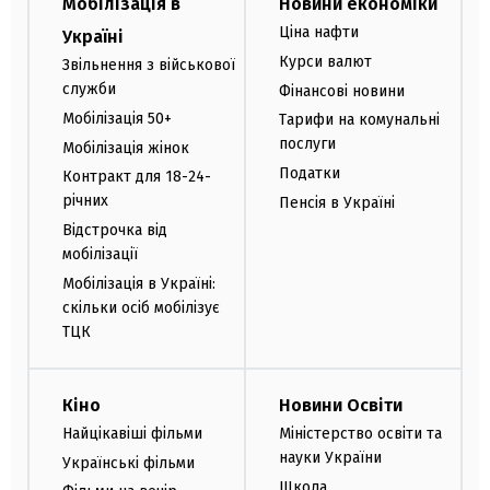
Мобілізація в
Новини економіки
Ціна нафти
Україні
Курси валют
Звільнення з військової
служби
Фінансові новини
Мобілізація 50+
Тарифи на комунальні
послуги
Мобілізація жінок
Податки
Контракт для 18-24-
річних
Пенсія в Україні
Відстрочка від
мобілізації
Мобілізація в Україні:
скільки осіб мобілізує
ТЦК
Кіно
Новини Освіти
Найцікавіші фільми
Міністерство освіти та
науки України
Українські фільми
Школа