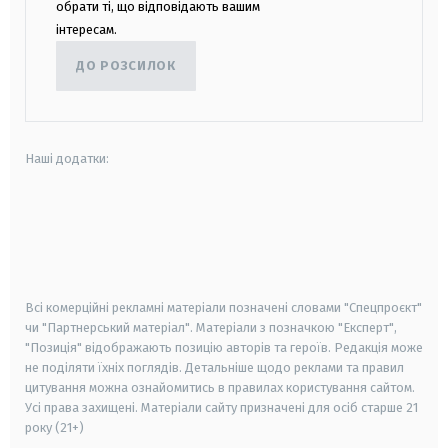
обрати ті, що відповідають вашим
інтересам.
ДО РОЗСИЛОК
Наші додатки:
android
apple
smart tv
samsung smart tv
Всі комерційні рекламні матеріали позначені словами "Спецпроєкт"
чи "Партнерський матеріал". Матеріали з позначкою "Експерт",
"Позиція" відображають позицію авторів та героїв. Редакція може
не поділяти їхніх поглядів. Детальніше щодо реклами та правил
цитування можна ознайомитись в правилах користування сайтом.
Усі права захищені.
Матеріали сайту призначені для осіб старше
21
року (21+)