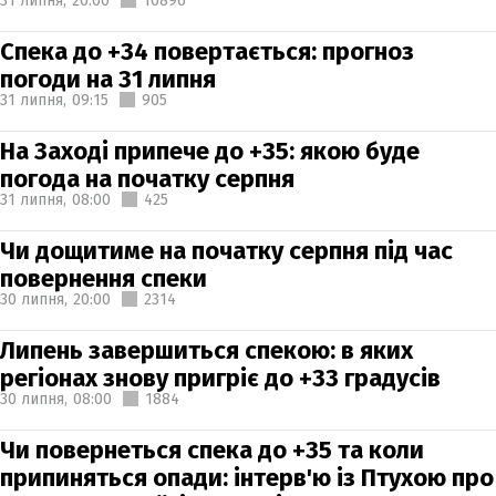
31 липня,
20:00
10896
Спека до +34 повертається: прогноз
погоди на 31 липня
31 липня,
09:15
905
На Заході припече до +35: якою буде
погода на початку серпня
31 липня,
08:00
425
Чи дощитиме на початку серпня під час
повернення спеки
30 липня,
20:00
2314
Липень завершиться спекою: в яких
регіонах знову пригріє до +33 градусів
30 липня,
08:00
1884
Чи повернеться спека до +35 та коли
припиняться опади: інтерв'ю із Птухою про