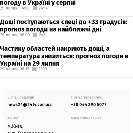
погоду в Україні у серпні
29 липня,
14:00
2494
Дощі поступаються спеці до +33 градусів:
прогноз погоди на найближчі дні
29 липня,
08:00
248
Частину областей накриють дощі, а
температура знизиться: прогноз погоди в
Україні на 29 липня
29 липня,
06:15
2383
E-mail редакції
Номер телефону:
news24@24tv.com.ua
+38 044 390 5077
Ми тут:
Ми в соцмережах:
м.Київ
,