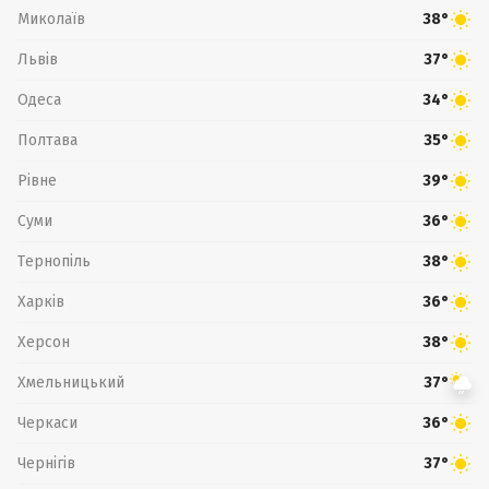
Миколаїв
38°
Львів
37°
Одеса
34°
Полтава
35°
Рівне
39°
Суми
36°
Тернопіль
38°
Харків
36°
Херсон
38°
Хмельницький
37°
Черкаси
36°
Чернігів
37°