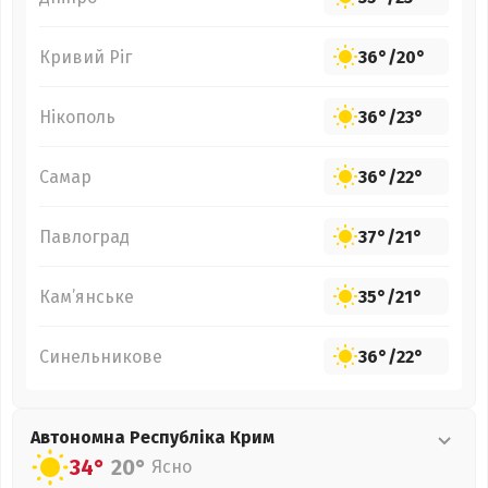
Кривий Ріг
36°
/
20°
Нікополь
36°
/
23°
Самар
36°
/
22°
Павлоград
37°
/
21°
Кам’янське
35°
/
21°
Синельникове
36°
/
22°
Автономна Республіка Крим
34°
20°
Ясно