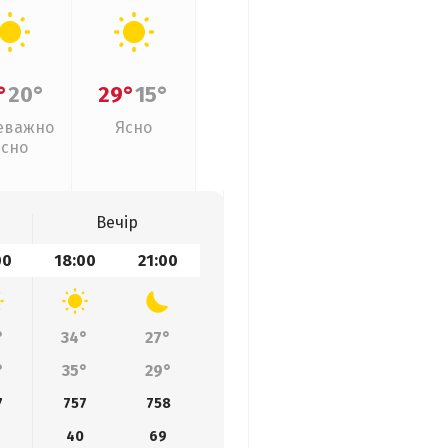
°
20°
29°
15°
еважно
Ясно
ясно
Вечір
00
18:00
21:00
°
34°
27°
°
35°
29°
7
757
758
0
40
69