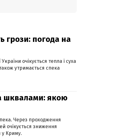
ь грози: погода на
 України очікується тепла і суха
 також утримається спека
та шквалами: якою
спека. Через проходження
ей очікується зниження
 у Криму.