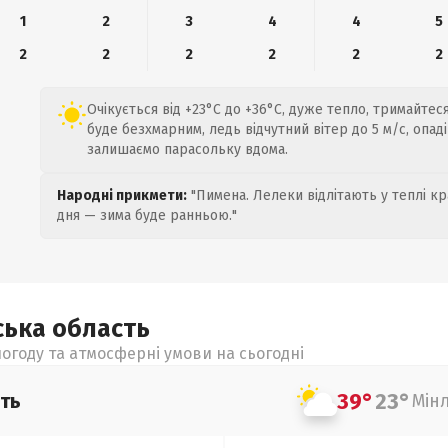
1
2
3
4
4
5
2
2
2
2
2
2
Очікується від +23°C до +36°C, дуже тепло, тримайтес
буде безхмарним, ледь відчутний вітер до 5 м/с, опад
залишаємо парасольку вдома.
Народні прикмети:
"Пимена. Лелеки відлітають у теплі кр
дня — зима буде ранньою."
ська
область
огоду та атмосферні умови на сьогодні
39°
23°
ть
Мін