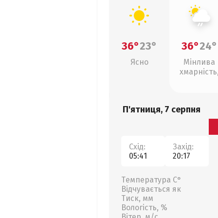
36°
23°
36°
24°
Ясно
Мінлива
хмарність
слабкий д
П'ятниця, 7 серпня
Схід:
Захід:
05:41
20:17
Температура С°
Відчувається як
Тиск, мм
Вологість, %
Вітер, м/с