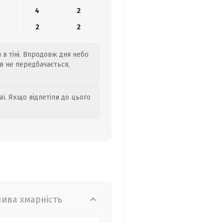
4
2
2
2
я в тіні. Впродовж дня небо
ів не передбачається,
аї. Якщо відлетіли до цього
лива хмарність