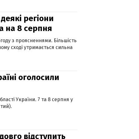
 деякі регіони
а на 8 серпня
огоду з проясненнями. Більшість
ному сході утримається сильна
країні оголосили
ласті України. 7 та 8 серпня у
тий).
адовго відступить