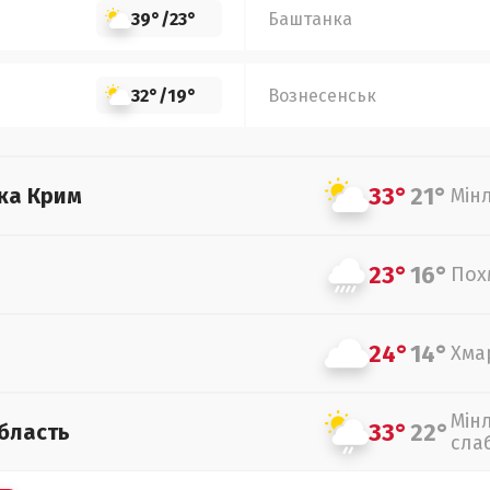
39°
/
23°
Баштанка
32°
/
19°
Вознесенськ
33°
21°
ка Крим
Мін
23°
16°
Пох
24°
14°
Хма
Мін
33°
22°
бласть
сла