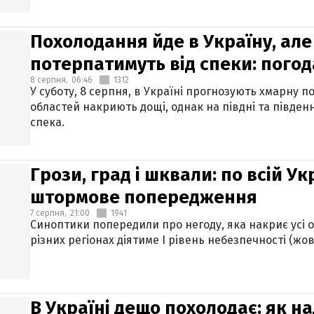
Похолодання йде в Україну, але
потерпатимуть від спеки: погод
8 серпня,
06:46
1312
У суботу, 8 серпня, в Україні прогнозують хмарну п
областей накриють дощі, однак на півдні та півден
спека.
Грози, град і шквали: по всій У
штормове попередження
7 серпня,
21:00
1941
Синоптики попередили про негоду, яка накриє усі об
різних регіонах діятиме І рівень небезпечності (жов
В Україні дещо похолодає: як н