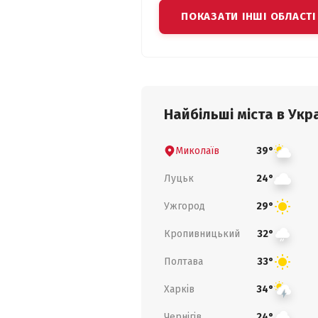
ПОКАЗАТИ ІНШІ ОБЛАСТІ
Найбільші міста в Укра
Миколаїв
39°
Луцьк
24°
Ужгород
29°
Кропивницький
32°
Полтава
33°
Харків
34°
Чернігів
24°