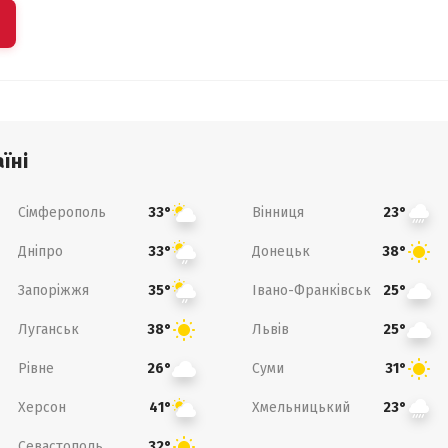
їні
Сімферополь
Вінниця
33°
23°
Дніпро
Донецьк
33°
38°
Запоріжжя
Івано-Франківськ
35°
25°
Луганськ
Львів
38°
25°
Рівне
Суми
26°
31°
Херсон
Хмельницький
41°
23°
Севастополь
32°