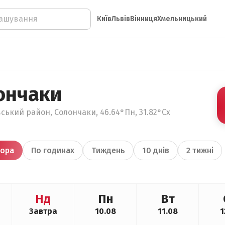
Київ
Львів
Вінниця
Хмельницький
ончаки
ський район, Солончаки, 46.64°Пн, 31.82°Сх
ора
По годинах
Тиждень
10 днів
2 тижні
Нд
Пн
Вт
Завтра
10.08
11.08
1