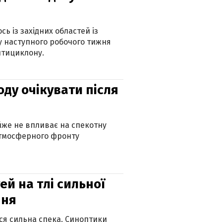
ь із західних областей із
 наступного робочого тижня
нтициклону.
оду очікувати після
айже не впливає на спекотну
атмосферного фронту
й на тлі сильної
пня
ься сильна спека. Синоптики