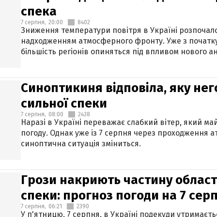
спека
7 серпня,
20:00
8402
Зниження температури повітря в Україні розпочалос
надходженням атмосферного фронту. Уже з початку
більшість регіонів опиняться під впливом нового а
Синоптикиня відповіла, яку нег
сильної спеки
7 серпня,
08:00
2438
Наразі в Україні переважає слабкий вітер, який м
погоду. Однак уже із 7 серпня через проходження 
синоптична ситуація зміниться.
Грози накриють частину областе
спеки: прогноз погоди на 7 сер
7 серпня,
06:21
2390
У п'ятницю, 7 серпня, в Україні подекуди утримаєт