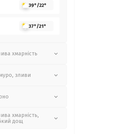
39°
/
22°
37°
/
21°
лива хмарність
муро, зливи
рно
лива хмарність,
бкий дощ