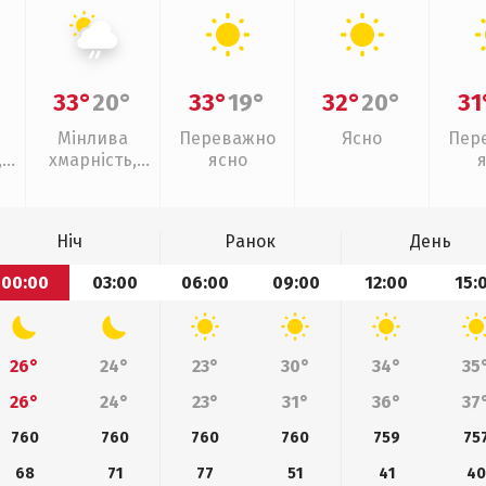
33°
20°
33°
19°
32°
20°
31
Мінлива
Переважно
Ясно
Пер
,
хмарність,
ясно
ощ
слабкий дощ
Ніч
Ранок
День
00:00
03:00
06:00
09:00
12:00
15:
26°
24°
23°
30°
34°
35
26°
24°
23°
31°
36°
37
760
760
760
760
759
75
68
71
77
51
41
4