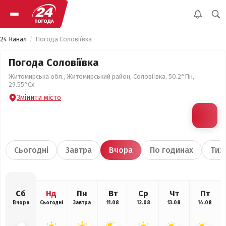
24 Канал
Погода Соловіївка
Погода Соловіївка
Житомирська обл., Житомирський район, Соловіївка, 50.2°Пн,
29.55°Сх
Змінити місто
Сьогодні
Завтра
Вчора
По годинах
Тиж
Сб
Нд
Пн
Вт
Ср
Чт
Пт
Вчора
Сьогодні
Завтра
11.08
12.08
13.08
14.08