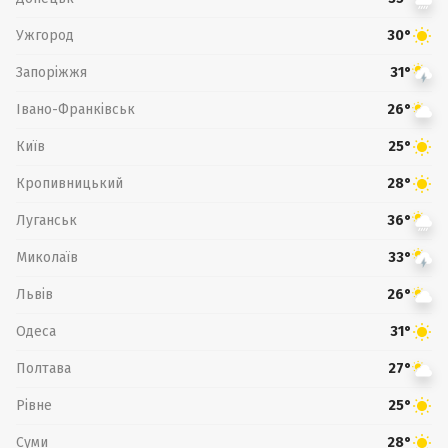
Ужгород
30°
Запоріжжя
31°
Івано-Франківськ
26°
Київ
25°
Кропивницький
28°
Луганськ
36°
Миколаїв
33°
Львів
26°
Одеса
31°
Полтава
27°
Рівне
25°
Суми
28°