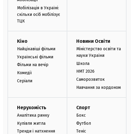
Мобілізація в Україні:
скільки осіб мобілізує
ТЦК
Кіно
Новини Освіти
Найцікавіші фільми
Міністерство освіти та
науки України
Українські фільми
Школа
Фільми на вечір
НМТ 2026
Комедії
Саморозвиток
Серіали
Навчання за кордоном
Нерухомість
Спорт
Аналітика ринку
Бокс
Купівля житла
Футбол
Тренди і натхнення
Теніс