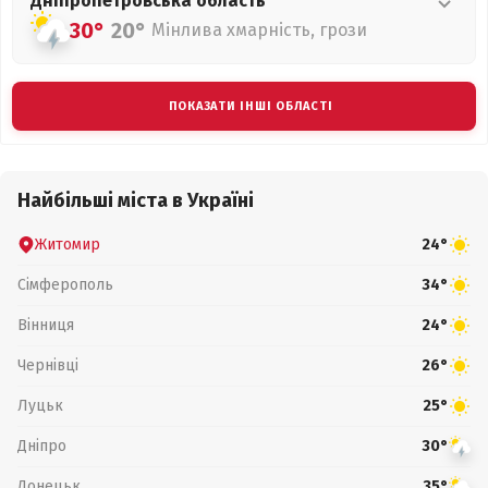
Дніпропетровська
область
30°
20°
Мінлива хмарність, грози
ПОКАЗАТИ ІНШІ ОБЛАСТІ
Найбільші міста в Україні
Житомир
24°
Сімферополь
34°
Вінниця
24°
Чернівці
26°
Луцьк
25°
Дніпро
30°
Донецьк
35°