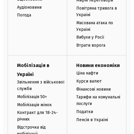
Мирні переговори
Аудіоновини
Повітряна тривога в
Україні
Погода
Масована атака по
Україні
Вибухи у Росії
Втрати ворога
Мобілізація в
Новини економіки
Ціна нафти
Україні
Курси валют
Звільнення з військової
служби
Фінансові новини
Мобілізація 50+
Тарифи на комунальні
послуги
Мобілізація жінок
Податки
Контракт для 18-24-
річних
Пенсія в Україні
Відстрочка від
мобілізації