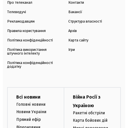
Про телеканал
Контакти
Телеведучі
Вакансії
Рекламодавцям
Структура власності
Правила користування
Архів
Політика конфіденційності
Карта сайту
Політика використання
Ігри
штучного інтелекту
Політика конфіденційності
додатку
Всі новини
Війна Росії з
Головні новини
Україною
Новини України
Ракетні обстріли
Прямий ефір
Карта бойових дій
Відеоновини