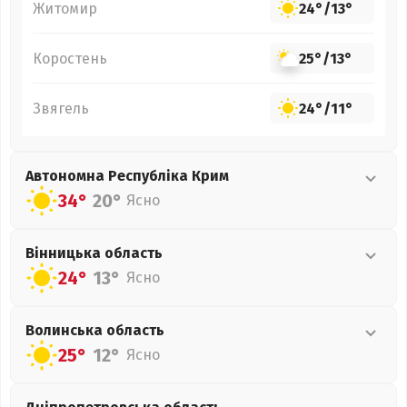
Житомир
24°
/
13°
Коростень
25°
/
13°
Звягель
24°
/
11°
Автономна Республіка Крим
34°
20°
Ясно
Вінницька
область
24°
13°
Ясно
Волинська
область
25°
12°
Ясно