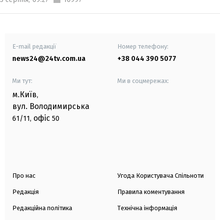
E-mail редакції
Номер телефону:
news24@24tv.com.ua
+38 044 390 5077
Ми тут:
Ми в соцмережах:
м.Київ
,
вул. Володимирська
офіс
61/11,
50
Про нас
Угода Користувача Спільноти
Редакція
Правила коментування
Редакційна політика
Технічна інформація