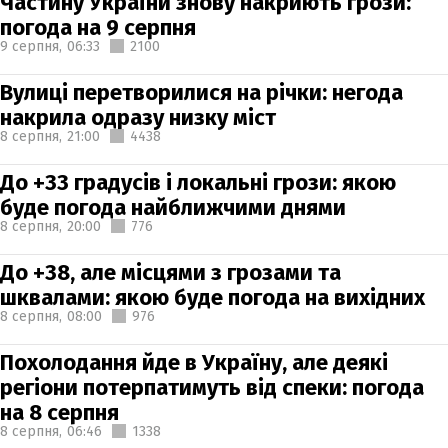
Частину України знову накриють грози:
погода на 9 серпня
9 серпня,
06:33
2100
Вулиці перетворилися на річки: негода
накрила одразу низку міст
8 серпня,
21:00
4438
До +33 градусів і локальні грози: якою
буде погода найближчими днями
8 серпня,
20:00
776
До +38, але місцями з грозами та
шквалами: якою буде погода на вихідних
8 серпня,
08:00
976
Похолодання йде в Україну, але деякі
регіони потерпатимуть від спеки: погода
на 8 серпня
8 серпня,
06:46
1338