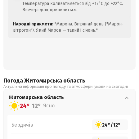
Температура коливатиметься від +17°C до +22°C.
Ввечері дощ припиниться.
Народні прикмети:
"Мирона. Вітряний день ("Мирон-
вітрогон"). Який Мирон — такий і січень."
Погода Житомирська
область
Актуальна інформація про погоду та атмосферні умови на сьогодні
Житомирська
область
24°
12°
Ясно
Бердичів
24°
/
12°