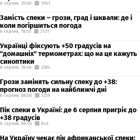
6 серпня,
20:00
1061
Замість спеки – грози, град і шквали: де і
коли погіршиться погода
6 серпня,
18:53
2131
Українці фіксують +50 градусів на
"домашніх" термометрах: що на це кажуть
синоптики
6 серпня,
16:46
2384
Грози замінять сильну спеку до +38:
прогноз погоди на найближчі дні
6 серпня,
08:00
3359
Пік спеки в Україні: де 6 серпня пригріє до
+38 градусів
6 серпня,
06:40
843
На Україну чекає пік африканської спеки: