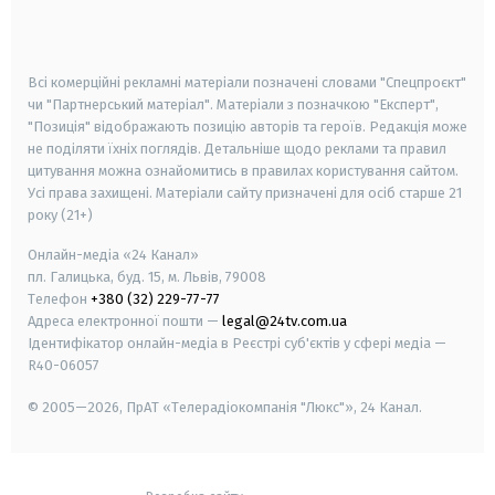
smart tv
samsung smart tv
Всі комерційні рекламні матеріали позначені словами "Спецпроєкт"
чи "Партнерський матеріал". Матеріали з позначкою "Експерт",
"Позиція" відображають позицію авторів та героїв. Редакція може
не поділяти їхніх поглядів. Детальніше щодо реклами та правил
цитування можна ознайомитись в правилах користування сайтом.
Усі права захищені.
Матеріали сайту призначені для осіб старше
21
року (21+)
Онлайн-медіа «24 Канал»
пл. Галицька, буд. 15, м. Львів, 79008
Телефон
+380 (32) 229-77-77
Адреса електронної пошти —
legal@24tv.com.ua
Ідентифікатор онлайн-медіа в Реєстрі суб'єктів у сфері медіа —
R40-06057
© 2005—2026,
ПрАТ «Телерадіокомпанія "Люкс"», 24 Канал.