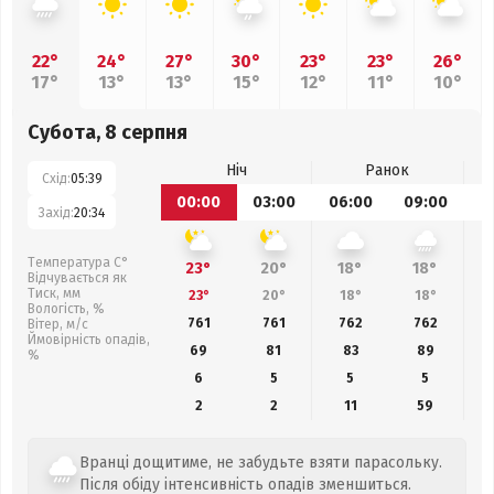
22°
24°
27°
30°
23°
23°
26°
17°
13°
13°
15°
12°
11°
10°
Субота, 8 серпня
Ніч
Ранок
Схід:
05:39
00:00
03:00
06:00
09:00
1
Захід:
20:34
Температура С°
23°
20°
18°
18°
Відчувається як
Тиск, мм
23°
20°
18°
18°
Вологість, %
761
761
762
762
Вітер, м/с
Ймовірність опадів,
69
81
83
89
%
6
5
5
5
2
2
11
59
Вранці дощитиме, не забудьте взяти парасольку.
Після обіду інтенсивність опадів зменшиться.