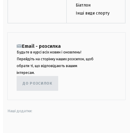
Біатлон
Інші види спорту
Email - розсилка
Будьте в курсі всіх новин і оновлень!
Перейдіть на сторінку наших розсилок, щоб
обрати ті, що відповідають вашим
інтересам.
ДО РОЗСИЛОК
Наші додатки:
android
apple