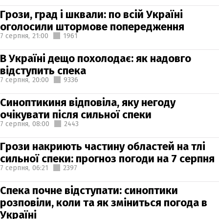
Грози, град і шквали: по всій Україні
оголосили штормове попередження
7 серпня,
21:00
1961
В Україні дещо похолодає: як надовго
відступить спека
7 серпня,
20:00
9336
Синоптикиня відповіла, яку негоду
очікувати після сильної спеки
7 серпня,
08:00
2443
Грози накриють частину областей на тлі
сильної спеки: прогноз погоди на 7 серпня
7 серпня,
06:21
2397
Спека почне відступати: синоптики
розповіли, коли та як зміниться погода в
Україні