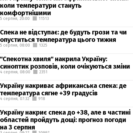
коли температури стануть
комфортнішими
5 серпня,
20:00
11513
Спека не відступає: де будуть грози та чи
опуститься температура цього тижня
5 серпня,
08:00
1325
"Спекотна хвиля" накрила Україну:
синоптик розповів, коли очікуються зміни
4 серпня,
08:00
2351
Україну накриває африканська спека: де
температура сягне +39 градусів
4 серпня,
07:32
918
Україну накриє спека до +38, але в частині
областей пройдуть дощі: прогноз погоди
на 3 серпня
3 серпня,
09:27
10997