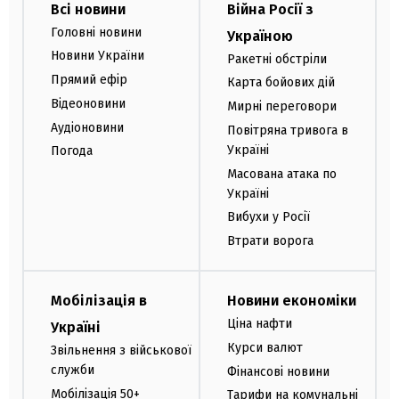
Всі новини
Війна Росії з
Головні новини
Україною
Новини України
Ракетні обстріли
Прямий ефір
Карта бойових дій
Відеоновини
Мирні переговори
Аудіоновини
Повітряна тривога в
Україні
Погода
Масована атака по
Україні
Вибухи у Росії
Втрати ворога
Мобілізація в
Новини економіки
Ціна нафти
Україні
Курси валют
Звільнення з військової
служби
Фінансові новини
Мобілізація 50+
Тарифи на комунальні