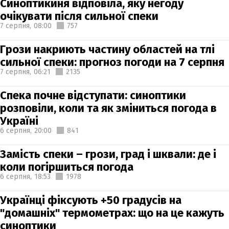
Синоптикиня відповіла, яку негоду
очікувати після сильної спеки
7 серпня,
08:00
757
Грози накриють частину областей на тлі
сильної спеки: прогноз погоди на 7 серпня
7 серпня,
06:21
2135
Спека почне відступати: синоптики
розповіли, коли та як зміниться погода в
Україні
6 серпня,
20:00
841
Замість спеки – грози, град і шквали: де і
коли погіршиться погода
6 серпня,
18:53
1978
Українці фіксують +50 градусів на
"домашніх" термометрах: що на це кажуть
синоптики