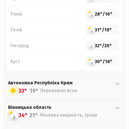
Рахів
28°
/
16°
Тячів
31°
/
19°
Ужгород
32°
/
20°
Хуст
30°
/
18°
Автономна Республіка Крим
33°
19°
Переважно ясно
Вінницька
область
34°
21°
Мінлива хмарність, грози