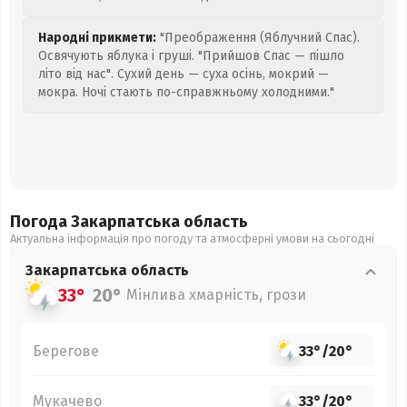
Народні прикмети:
"Преображення (Яблучний Спас).
Освячують яблука і груші. "Прийшов Спас — пішло
літо від нас". Сухий день — суха осінь, мокрий —
мокра. Ночі стають по-справжньому холодними."
Погода Закарпатська
область
Актуальна інформація про погоду та атмосферні умови на сьогодні
Закарпатська
область
33°
20°
Мінлива хмарність, грози
Берегове
33°
/
20°
Мукачево
33°
/
20°