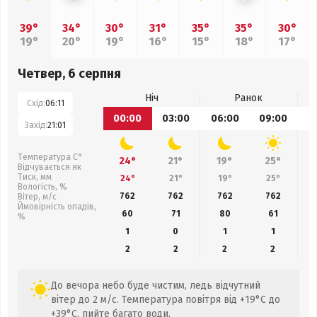
39°
34°
30°
31°
35°
35°
30°
19°
20°
19°
16°
15°
18°
17°
Четвер, 6 серпня
Ніч
Ранок
Схід:
06:11
00:00
03:00
06:00
09:00
1
Захід:
21:01
Температура С°
24°
21°
19°
25°
Відчувається як
Тиск, мм
24°
21°
19°
25°
Вологість, %
762
762
762
762
Вітер, м/с
Ймовірність опадів,
60
71
80
61
%
1
0
1
1
2
2
2
2
До вечора небо буде чистим, ледь відчутний
вітер до 2 м/с. Температура повітря від +19°C до
+39°C, пийте багато води.