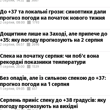
2 серпня,
14:52
3667
До +37 та локальні грози: синоптики дали
прогноз погоди на початок нового тижня
2 серпня,
08:00
1793
Дощитиме лише на Заході, але припече до
+35: яку погоду прогнозують на 2 серпня
2 серпня,
06:57
2696
Спека на початку серпня: чи поб'є вона
рекордні показники температури
1 серпня,
20:00
1539
Без опадів, але із сильною спекою до +37:
прогноз погоди на 1 серпня
1 серпня,
09:05
657
Серпень приніс спеку до +38 градусів: яку
погоду прогнозують на вихідні