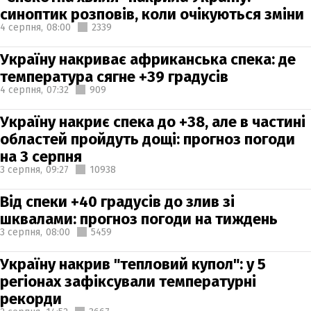
синоптик розповів, коли очікуються зміни
4 серпня,
08:00
2339
Україну накриває африканська спека: де
температура сягне +39 градусів
4 серпня,
07:32
909
Україну накриє спека до +38, але в частині
областей пройдуть дощі: прогноз погоди
на 3 серпня
3 серпня,
09:27
10938
Від спеки +40 градусів до злив зі
шквалами: прогноз погоди на тиждень
3 серпня,
08:00
5459
Україну накрив "тепловий купол": у 5
регіонах зафіксували температурні
рекорди