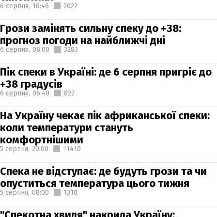
6 серпня,
16:46
2022
Грози замінять сильну спеку до +38:
прогноз погоди на найближчі дні
6 серпня,
08:00
3283
Пік спеки в Україні: де 6 серпня пригріє до
+38 градусів
6 серпня,
06:40
822
На Україну чекає пік африканської спеки:
коли температури стануть
комфортнішими
5 серпня,
20:00
11410
Спека не відступає: де будуть грози та чи
опуститься температура цього тижня
5 серпня,
08:00
1310
"Спекотна хвиля" накрила Україну: