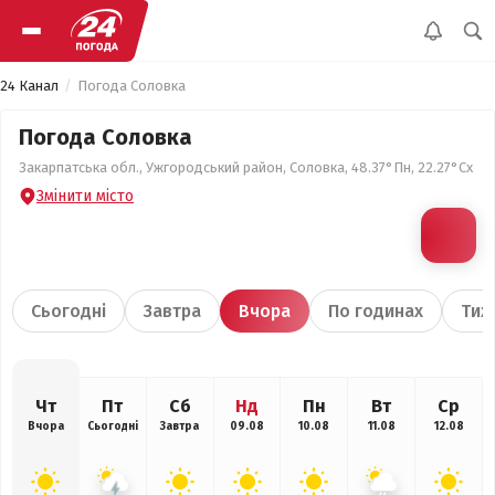
24 Канал
Погода Соловка
Погода Соловка
Закарпатська обл., Ужгородський район, Соловка, 48.37°Пн, 22.27°Сх
Змінити місто
Сьогодні
Завтра
Вчора
По годинах
Тиж
Чт
Пт
Сб
Нд
Пн
Вт
Ср
Вчора
Сьогодні
Завтра
09.08
10.08
11.08
12.08