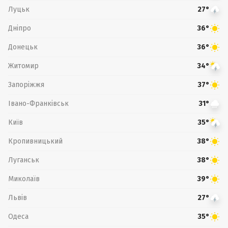
Луцьк
27°
Дніпро
36°
Донецьк
36°
Житомир
34°
Запоріжжя
37°
Івано-Франківськ
31°
Київ
35°
Кропивницький
38°
Луганськ
38°
Миколаїв
39°
Львів
27°
Одеса
35°