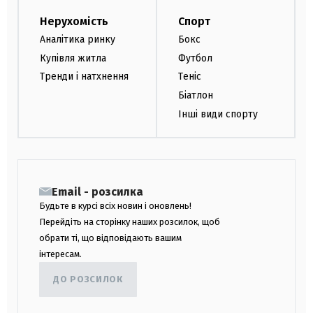
Нерухомість
Спорт
Аналітика ринку
Бокс
Купівля житла
Футбол
Тренди і натхнення
Теніс
Біатлон
Інші види спорту
Email - розсилка
Будьте в курсі всіх новин і оновлень!
Перейдіть на сторінку наших розсилок, щоб
обрати ті, що відповідають вашим
інтересам.
ДО РОЗСИЛОК