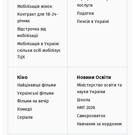
послуги
Мобілізація жінок
Податки
Контракт для 18-24-
річних
Пенсія в Україні
Відстрочка від
мобілізації
Мобілізація в Україні:
скільки осіб мобілізує
ТЦК
Кіно
Новини Освіти
Найцікавіші фільми
Міністерство освіти та
науки України
Українські фільми
Школа
Фільми на вечір
НМТ 2026
Комедії
Саморозвиток
Серіали
Навчання за кордоном