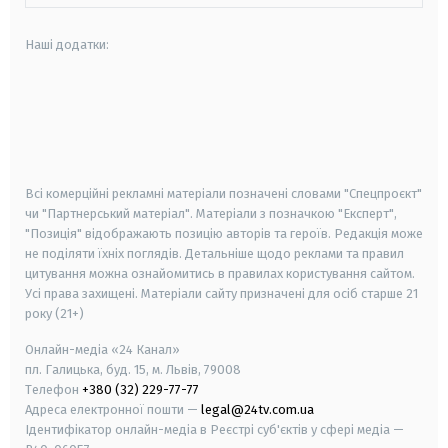
Наші додатки:
android
apple
smart tv
samsung smart tv
Всі комерційні рекламні матеріали позначені словами "Спецпроєкт"
чи "Партнерський матеріал". Матеріали з позначкою "Експерт",
"Позиція" відображають позицію авторів та героїв. Редакція може
не поділяти їхніх поглядів. Детальніше щодо реклами та правил
цитування можна ознайомитись в правилах користування сайтом.
Усі права захищені.
Матеріали сайту призначені для осіб старше
21
року (21+)
Онлайн-медіа «24 Канал»
пл. Галицька, буд. 15, м. Львів, 79008
Телефон
+380 (32) 229-77-77
Адреса електронної пошти —
legal@24tv.com.ua
Ідентифікатор онлайн-медіа в Реєстрі суб'єктів у сфері медіа —