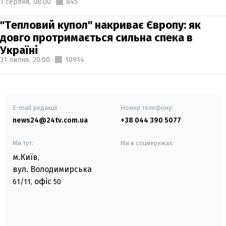
1 серпня,
08:00
845
"Тепловий купол" накриває Європу: як
довго протримається сильна спека в
Україні
31 липня,
20:00
10914
E-mail редакції
Номер телефону:
news24@24tv.com.ua
+38 044 390 5077
Ми тут:
Ми в соцмережах:
м.Київ
,
вул. Володимирська
офіс
61/11,
50