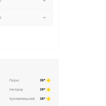
о
о
Луцьк
38°
Ужгород
39°
Кропивницький
38°