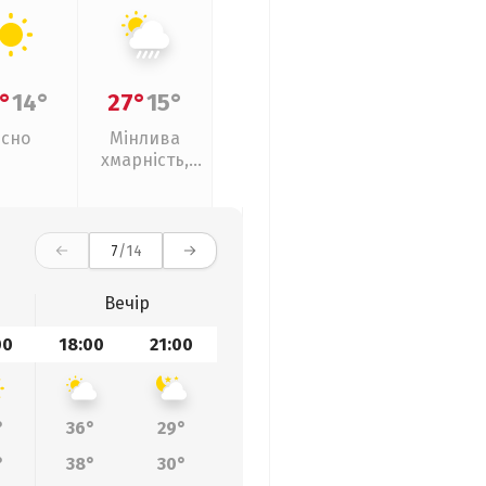
°
14°
27°
15°
Ясно
Мінлива
хмарність,
зливи
7
/14
Вечір
00
18:00
21:00
°
36°
29°
°
38°
30°