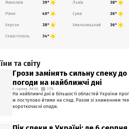
Миколаїв
Львів
39°
38°
Рівне
Суми
40°
36°
Херсон
Хмельницький
38°
36°
Севастополь
34°
ни та світу
Грози замінять сильну спеку до 
погоди на найближчі дні
6 серпня,
08:00
2776
На найближчі дні в більшості областей України про
ж поступово йтиме на спад. Разом зі зниженням те
короткочасні опади.
Пік спеки в Україні: де 6 серпня