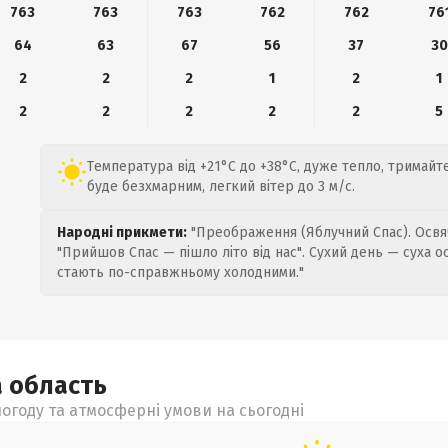
763
763
763
762
762
76
64
63
67
56
37
30
2
2
2
1
2
1
2
2
2
2
2
5
Температура від +21°C до +38°C, дуже тепло, тримайте
буде безхмарним, легкий вітер до 3 м/с.
Народні прикмети:
"Преображення (Яблучний Спас). Освяч
"Прийшов Спас — пішло літо від нас". Сухий день — суха о
стають по-справжньому холодними."
а
область
огоду та атмосферні умови на сьогодні