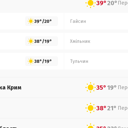
39°
20°
Пер
39°
/
20°
Гайсин
38°
/
19°
Хмільник
38°
/
19°
Тульчин
35°
19°
ка Крим
Пер
38°
21°
Пер