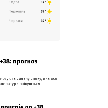
Одеса
34°
Тернопіль
37°
Черкаси
37°
+38: прогноз
гнозують сильну спеку, яка все
мператури очікуються
 пригріє до +38