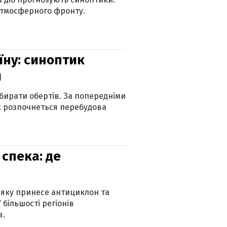
атмосферного фронту.
їну: синоптик
и
бирати обертів. За попередніми
х розпочнеться перебудова
спека: де
 яку принесе антициклон та
 більшості регіонів
в.