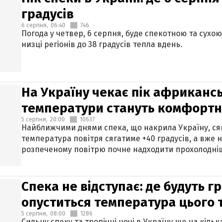
градусів
6 серпня,
06:40
746
Погода у четвер, 6 серпня, буде спекотною та сухо
низці регіонів до 38 градусів тепла вдень.
На Україну чекає пік африкансь
температури стануть комфорт
5 серпня,
20:00
10637
Найближчими днями спека, що накрила Україну, сяг
температура повітря сягатиме +40 градусів, а вже 
розпеченому повітрю почне надходити прохолодніш
Спека не відступає: де будуть г
опуститься температура цього
5 серпня,
08:00
1286
Сильну спеку та тропічні ночі в Україну ще на кіль