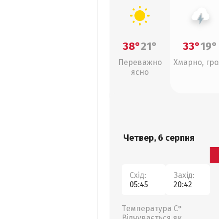
38°
21°
33°
19°
Переважно
Хмарно, гро
ясно
Четвер, 6 серпня
Схід:
Захід:
05:45
20:42
Температура С°
Відчувається як