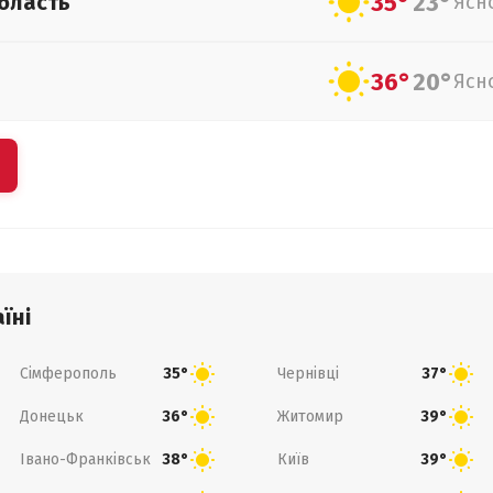
35°
23°
бласть
Ясн
36°
20°
Ясн
їні
Сімферополь
Чернівці
35°
37°
Донецьк
Житомир
36°
39°
Івано-Франківськ
Київ
38°
39°