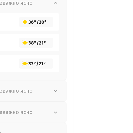
еважно ясно
36°
/
20°
38°
/
21°
37°
/
21°
еважно ясно
еважно ясно