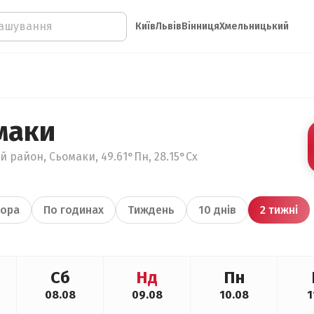
Київ
Львів
Вінниця
Хмельницький
маки
й район, Сьомаки, 49.61°Пн, 28.15°Сх
ора
По годинах
Тиждень
10 днів
2 тижні
Сб
Нд
Пн
08.08
09.08
10.08
1