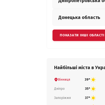
Дніпропетровська
о
Донецька
область
ПОКАЗАТИ ІНШІ ОБЛАСТІ
Найбільші міста в Укра
Вінниця
39°
Дніпро
35°
Запоріжжя
37°