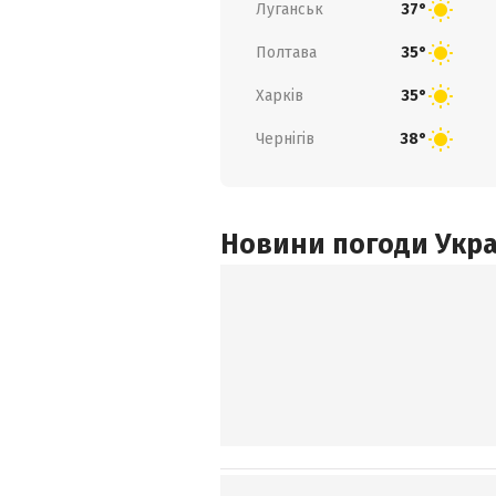
Луганськ
37°
Полтава
35°
Харків
35°
Чернігів
38°
Новини погоди Украї