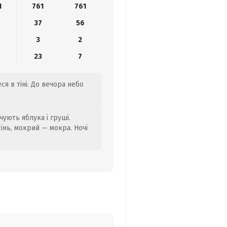
1
761
761
37
56
3
2
23
7
ся в тіні. До вечора небо
ують яблука і груші.
сінь, мокрий — мокра. Ночі