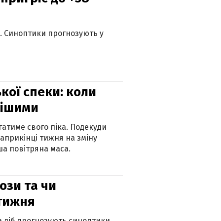
ю. Синоптики прогнозують у
кої спеки: коли
нішими
атиме свого піка. Подекуди
наприкінці тижня на зміну
а повітряна маса.
рози та чи
 тижня
ка діб прогнозують синоптики.