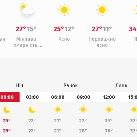
27°
15°
25°
12°
27°
11°
34
зи
Мінлива
Ясно
Переважно
хмарність,
ясно
слабкий дощ
Ніч
Ранок
День
00:00
03:00
06:00
09:00
12:00
15:
25°
22°
21°
27°
35°
37
25°
22°
21°
28°
36°
37