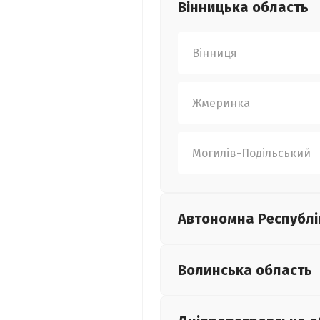
Вінницька
область
Вінниця
Жмеринка
Могилів-Подільський
Автономна Республі
Волинська
область