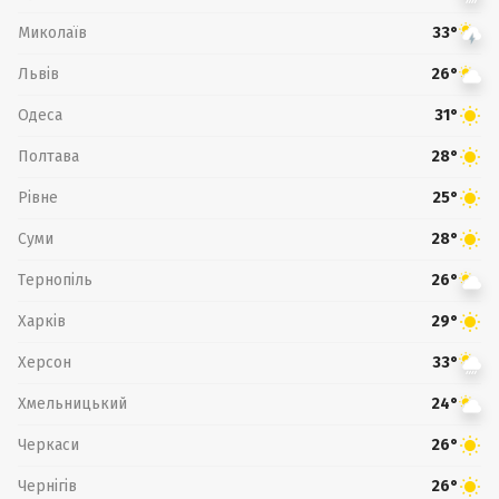
Миколаїв
33°
Львів
26°
Одеса
31°
Полтава
28°
Рівне
25°
Суми
28°
Тернопіль
26°
Харків
29°
Херсон
33°
Хмельницький
24°
Черкаси
26°
Чернігів
26°