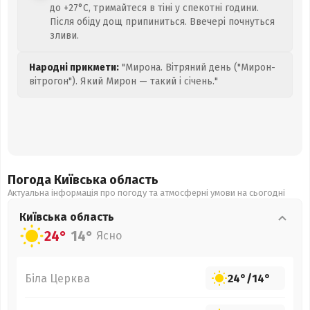
до +27°C, тримайтеся в тіні у спекотні години.
Після обіду дощ припиниться. Ввечері почнуться
зливи.
Народні прикмети:
"Мирона. Вітряний день ("Мирон-
вітрогон"). Який Мирон — такий і січень."
Погода Київська
область
Актуальна інформація про погоду та атмосферні умови на сьогодні
Київська
область
24°
14°
Ясно
Біла Церква
24°
/
14°