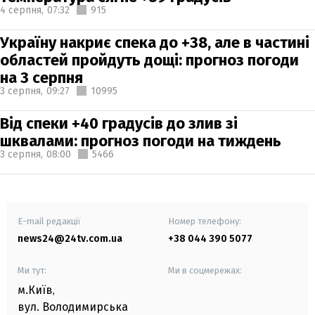
4 серпня,
07:32
915
Україну накриє спека до +38, але в частині
областей пройдуть дощі: прогноз погоди
на 3 серпня
3 серпня,
09:27
10995
Від спеки +40 градусів до злив зі
шквалами: прогноз погоди на тиждень
3 серпня,
08:00
5466
E-mail редакції
Номер телефону:
news24@24tv.com.ua
+38 044 390 5077
Ми тут:
Ми в соцмережах:
м.Київ
,
вул. Володимирська