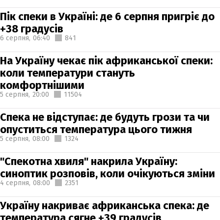
Пік спеки в Україні: де 6 серпня пригріє до
+38 градусів
6 серпня,
06:40
841
На Україну чекає пік африканської спеки:
коли температури стануть
комфортнішими
5 серпня,
20:00
11504
Спека не відступає: де будуть грози та чи
опуститься температура цього тижня
5 серпня,
08:00
1324
"Спекотна хвиля" накрила Україну:
синоптик розповів, коли очікуються зміни
4 серпня,
08:00
2351
Україну накриває африканська спека: де
температура сягне +39 градусів