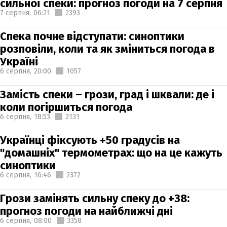
сильної спеки: прогноз погоди на 7 серпня
7 серпня,
06:21
2393
Спека почне відступати: синоптики
розповіли, коли та як зміниться погода в
Україні
6 серпня,
20:00
1057
Замість спеки – грози, град і шквали: де і
коли погіршиться погода
6 серпня,
18:53
2131
Українці фіксують +50 градусів на
"домашніх" термометрах: що на це кажуть
синоптики
6 серпня,
16:46
2372
Грози замінять сильну спеку до +38:
прогноз погоди на найближчі дні
6 серпня,
08:00
3358