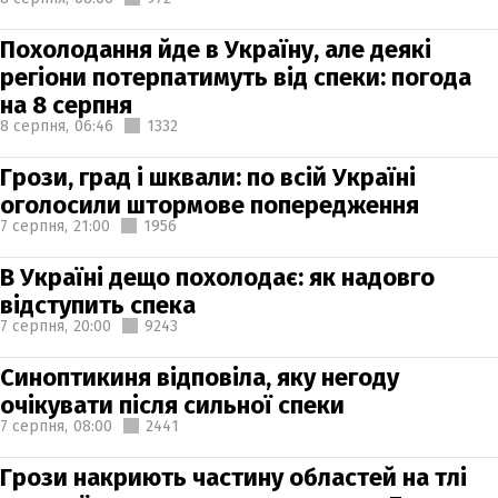
Похолодання йде в Україну, але деякі
регіони потерпатимуть від спеки: погода
на 8 серпня
8 серпня,
06:46
1332
Грози, град і шквали: по всій Україні
оголосили штормове попередження
7 серпня,
21:00
1956
В Україні дещо похолодає: як надовго
відступить спека
7 серпня,
20:00
9243
Синоптикиня відповіла, яку негоду
очікувати після сильної спеки
7 серпня,
08:00
2441
Грози накриють частину областей на тлі