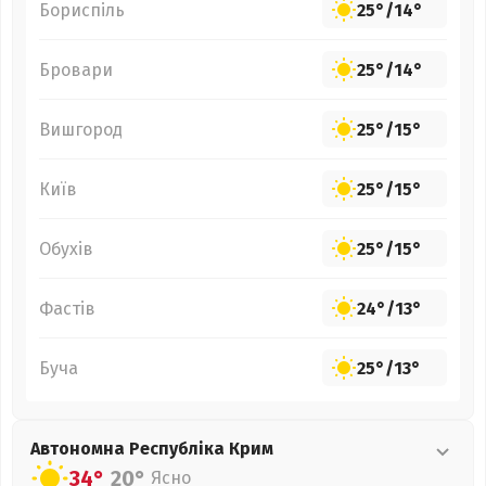
Бориспіль
25°
/
14°
Бровари
25°
/
14°
Вишгород
25°
/
15°
Київ
25°
/
15°
Обухів
25°
/
15°
Фастів
24°
/
13°
Буча
25°
/
13°
Автономна Республіка Крим
34°
20°
Ясно