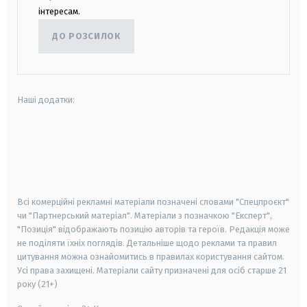
інтересам.
ДО РОЗСИЛОК
Наші додатки:
android
apple
smart tv
samsung smart tv
Всі комерційні рекламні матеріали позначені словами "Спецпроєкт"
чи "Партнерський матеріал". Матеріали з позначкою "Експерт",
"Позиція" відображають позицію авторів та героїв. Редакція може
не поділяти їхніх поглядів. Детальніше щодо реклами та правил
цитування можна ознайомитись в правилах користування сайтом.
Усі права захищені.
Матеріали сайту призначені для осіб старше
21
року (21+)