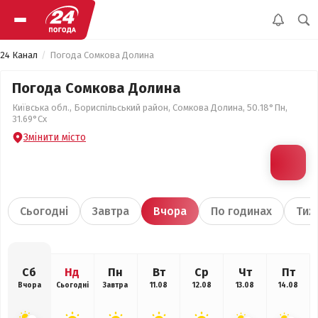
24 Канал
Погода Сомкова Долина
Погода Сомкова Долина
Київська обл., Бориспільський район, Сомкова Долина, 50.18°Пн,
31.69°Сх
Змінити місто
Сьогодні
Завтра
Вчора
По годинах
Тиж
Сб
Нд
Пн
Вт
Ср
Чт
Пт
Вчора
Сьогодні
Завтра
11.08
12.08
13.08
14.08