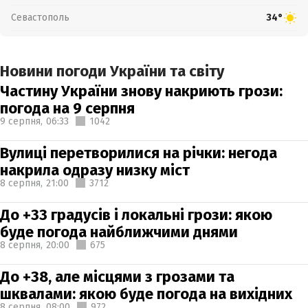
Севастополь
34°
Новини погоди України та світу
Частину України знову накриють грози:
погода на 9 серпня
9 серпня,
06:33
1042
Вулиці перетворилися на річки: негода
накрила одразу низку міст
8 серпня,
21:00
3712
До +33 градусів і локальні грози: якою
буде погода найближчими днями
8 серпня,
20:00
675
До +38, але місцями з грозами та
шквалами: якою буде погода на вихідних
8 серпня,
08:00
972