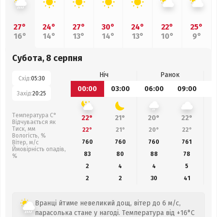
27°
24°
27°
30°
24°
22°
25°
16°
14°
13°
14°
13°
10°
9°
Субота, 8 серпня
Ніч
Ранок
Схід:
05:30
00:00
03:00
06:00
09:00
1
Захід:
20:25
Температура С°
22°
21°
20°
22°
Відчувається як
Тиск, мм
22°
21°
20°
22°
Вологість, %
760
760
760
761
Вітер, м/с
Ймовірність опадів,
83
80
88
78
%
2
4
4
5
2
2
30
41
Вранці йтиме невеликий дощ, вітер до 6 м/с,
парасолька стане у нагоді. Температура від +16°C