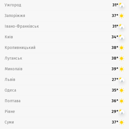
Ужгород
31°
Запоріжжя
37°
Івано-Франківськ
31°
Київ
34°
Кропивницький
38°
Луганськ
38°
Миколаїв
39°
Львів
27°
Одеса
35°
Полтава
36°
Рівне
29°
Суми
37°