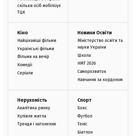
скільки осіб мобілізує
ТЦК
Кіно
Новини Освіти
Найцікавіші фільми
Міністерство освіти та
науки України
Українські фільми
Школа
Фільми на вечір
НМТ 2026
Комедії
Саморозвиток
Серіали
Навчання за кордоном
Нерухомість
Спорт
Аналітика ринку
Бокс
Купівля житла
Футбол
Тренди і натхнення
Теніс
Біатлон