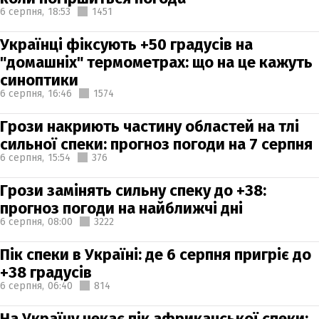
6 серпня,
18:53
1451
Українці фіксують +50 градусів на
"домашніх" термометрах: що на це кажуть
синоптики
6 серпня,
16:46
1574
Грози накриють частину областей на тлі
сильної спеки: прогноз погоди на 7 серпня
6 серпня,
15:54
376
Грози замінять сильну спеку до +38:
прогноз погоди на найближчі дні
6 серпня,
08:00
3222
Пік спеки в Україні: де 6 серпня пригріє до
+38 градусів
6 серпня,
06:40
814
На Україну чекає пік африканської спеки: