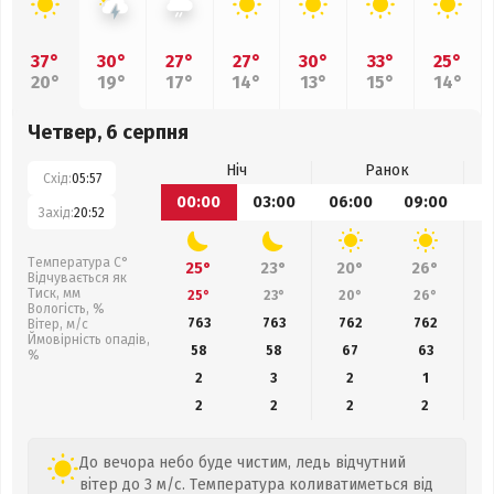
37°
30°
27°
27°
30°
33°
25°
20°
19°
17°
14°
13°
15°
14°
Четвер, 6 серпня
Ніч
Ранок
Схід:
05:57
00:00
03:00
06:00
09:00
1
Захід:
20:52
Температура С°
25°
23°
20°
26°
Відчувається як
Тиск, мм
25°
23°
20°
26°
Вологість, %
763
763
762
762
Вітер, м/с
Ймовірність опадів,
58
58
67
63
%
2
3
2
1
2
2
2
2
До вечора небо буде чистим, ледь відчутний
вітер до 3 м/с. Температура коливатиметься від