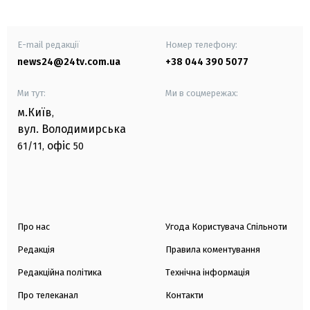
E-mail редакції
Номер телефону:
news24@24tv.com.ua
+38 044 390 5077
Ми тут:
Ми в соцмережах:
м.Київ
,
вул. Володимирська
офіс
61/11,
50
Про нас
Угода Користувача Спільноти
Редакція
Правила коментування
Редакційна політика
Технічна інформація
Про телеканал
Контакти