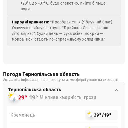
+20°C до +37°C, буде спекотно, пийте більше
води.
Народні прикмети:
"Преображення (Яблучний Спас).
Освячують яблука і груші. "Прийшов Спас — пішло
літо від нас". Сухий день — суха осінь, мокрий —
мокра. Ночі стають по-справжньому холодними."
Погода Тернопільська
область
Актуальна інформація про погоду та атмосферні умови на сьогодні
Тернопільська
область
29°
19°
Мінлива хмарність, грози
Кременець
29°
/
19°