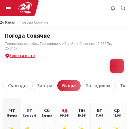
24 Канал
Погода Сонячне
Погода Сонячне
Тернопільська обл., Тернопільський район, Сонячне, 49.33°Пн,
25.3°Сх
Змінити місто
Сьогодні
Завтра
Вчора
По годинах
Тиж
Чт
Пт
Сб
Нд
Пн
Вт
Ср
Вчора
Сьогодні
Завтра
09.08
10.08
11.08
12.08