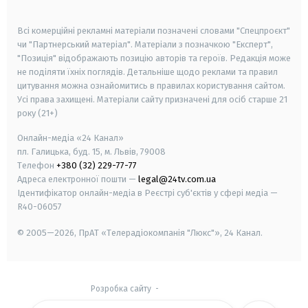
smart tv
samsung smart tv
Всі комерційні рекламні матеріали позначені словами "Спецпроєкт"
чи "Партнерський матеріал". Матеріали з позначкою "Експерт",
"Позиція" відображають позицію авторів та героїв. Редакція може
не поділяти їхніх поглядів. Детальніше щодо реклами та правил
цитування можна ознайомитись в правилах користування сайтом.
Усі права захищені.
Матеріали сайту призначені для осіб старше
21
року (21+)
Онлайн-медіа «24 Канал»
пл. Галицька, буд. 15, м. Львів, 79008
Телефон
+380 (32) 229-77-77
Адреса електронної пошти —
legal@24tv.com.ua
Ідентифікатор онлайн-медіа в Реєстрі суб'єктів у сфері медіа —
R40-06057
© 2005—2026,
ПрАТ «Телерадіокомпанія "Люкс"», 24 Канал.
Розробка сайту
-