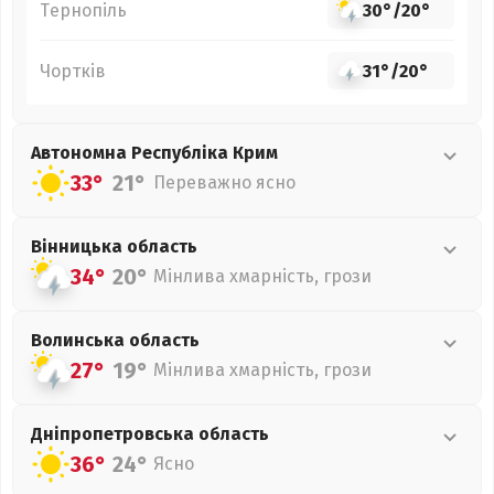
Тернопіль
30°
/
20°
Чортків
31°
/
20°
Автономна Республіка Крим
33°
21°
Переважно ясно
Вінницька
область
34°
20°
Мінлива хмарність, грози
Волинська
область
27°
19°
Мінлива хмарність, грози
Дніпропетровська
область
36°
24°
Ясно