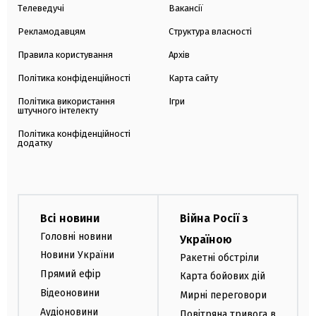
Телеведучі
Вакансії
Рекламодавцям
Структура власності
Правила користування
Архів
Політика конфіденційності
Карта сайту
Політика використання
Ігри
штучного інтелекту
Політика конфіденційності
додатку
Всі новини
Війна Росії з
Головні новини
Україною
Новини України
Ракетні обстріли
Прямий ефір
Карта бойових дій
Відеоновини
Мирні переговори
Аудіоновини
Повітряна тривога в