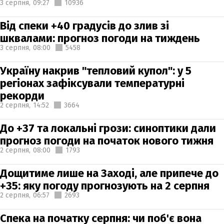
3 серпня,
09:27
10936
Від спеки +40 градусів до злив зі
шквалами: прогноз погоди на тиждень
3 серпня,
08:00
5458
Україну накрив "тепловий купол": у 5
регіонах зафіксували температурні
рекорди
2 серпня,
14:52
3664
До +37 та локальні грози: синоптики дали
прогноз погоди на початок нового тижня
2 серпня,
08:00
1793
Дощитиме лише на Заході, але припече до
+35: яку погоду прогнозують на 2 серпня
2 серпня,
06:57
2693
Спека на початку серпня: чи поб'є вона