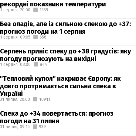
рекордні показники температури
1 серпня,
20:00
1539
Без опадів, але із сильною спекою до +37:
прогноз погоди на 1 серпня
1 серпня,
09:05
656
Серпень приніс спеку до +38 градусів: яку
погоду прогнозують на вихідні
1 серпня,
08:00
844
"Тепловий купол" накриває Європу: як
довго протримається сильна спека в
Україні
31 липня,
20:00
10911
Спека до +34 повертається: прогноз
погоди на 31 липня
31 липня,
09:15
939