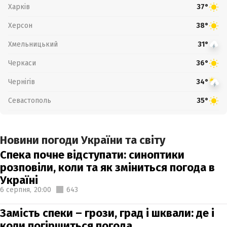
Харків
37°
Херсон
38°
Хмельницький
31°
Черкаси
36°
Чернігів
34°
Севастополь
35°
Новини погоди України та світу
Спека почне відступати: синоптики
розповіли, коли та як зміниться погода в
Україні
6 серпня,
20:00
643
Замість спеки – грози, град і шквали: де і
коли погіршиться погода