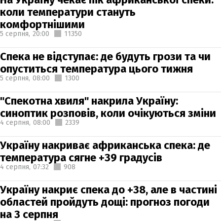
коли температури стануть
комфортнішими
5 серпня,
20:00
11350
Спека не відступає: де будуть грози та чи
опуститься температура цього тижня
5 серпня,
08:00
1300
"Спекотна хвиля" накрила Україну:
синоптик розповів, коли очікуються зміни
4 серпня,
08:00
2339
Україну накриває африканська спека: де
температура сягне +39 градусів
4 серпня,
07:32
908
Україну накриє спека до +38, але в частині
областей пройдуть дощі: прогноз погоди
на 3 серпня