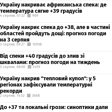
Україну накриває африканська спека: де
температура сягне +39 градусів
4 серпня,
07:32
909
Україну накриє спека до +38, але в частині
областей пройдуть дощі: прогноз погоди
на 3 серпня
3 серпня,
09:27
10938
Від спеки +40 градусів до злив зі
шквалами: прогноз погоди на тиждень
3 серпня,
08:00
5459
Україну накрив "тепловий купол": у 5
регіонах зафіксували температурні
рекорди
2 серпня,
14:52
3668
До +37 та локальні грози: синоптики дали