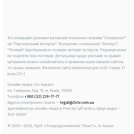
android
apple
smart tv
samsung smart tv
Всі комерційні рекламні матеріали позначені словами "Спецпроєкт"
чи "Партнерський матеріал". Матеріали з позначкою "Експерт",
"Позиція" відображають позицію авторів та героїв. Редакція може
не поділяти їхніх поглядів. Детальніше щодо реклами та правил
цитування можна ознайомитись в правилах користування сайтом.
Усі права захищені.
Матеріали сайту призначені для осіб старше
21
року (21+)
Онлайн-медіа «24 Канал»
пл. Галицька, буд. 15, м. Львів, 79008
Телефон
+380 (32) 229-77-77
Адреса електронної пошти —
legal@24tv.com.ua
Ідентифікатор онлайн-медіа в Реєстрі суб'єктів у сфері медіа —
R40-06057
© 2005—2026,
ПрАТ «Телерадіокомпанія "Люкс"», 24 Канал.