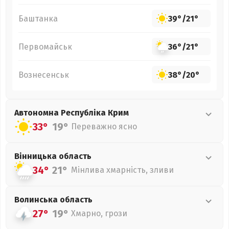
Баштанка
39°
/
21°
Первомайськ
36°
/
21°
Вознесенськ
38°
/
20°
Автономна Республіка Крим
33°
19°
Переважно ясно
Вінницька
область
34°
21°
Мінлива хмарність, зливи
Волинська
область
27°
19°
Хмарно, грози