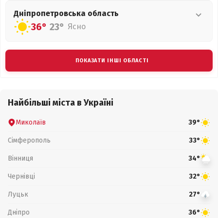
Дніпропетровська
область
36°
23°
Ясно
ПОКАЗАТИ ІНШІ ОБЛАСТІ
Найбільші міста в Україні
Миколаїв
39°
Сімферополь
33°
Вінниця
34°
Чернівці
32°
Луцьк
27°
Дніпро
36°