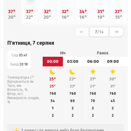
37°
37°
32°
32°
34°
31°
27°
20°
22°
20°
16°
16°
19°
15°
7
/14
П'ятниця, 7 серпня
Ніч
Ранок
Схід:
05:41
00:00
03:00
06:00
09:00
1
Захід:
20:18
Температура С°
25°
23°
21°
30°
Відчувається як
Тиск, мм
25°
23°
21°
31°
Вологість, %
760
760
760
760
Вітер, м/с
Ймовірність опадів,
54
60
70
45
%
1
2
2
2
2
2
2
2
З ранку і до вечора небо буде безхмарним.