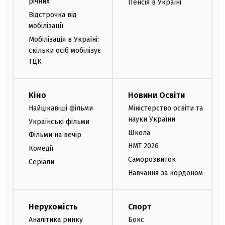
річних
Пенсія в Україні
Відстрочка від
мобілізації
Мобілізація в Україні:
скільки осіб мобілізує
ТЦК
Кіно
Новини Освіти
Найцікавіші фільми
Міністерство освіти та
науки України
Українські фільми
Школа
Фільми на вечір
НМТ 2026
Комедії
Саморозвиток
Серіали
Навчання за кордоном
Нерухомість
Спорт
Аналітика ринку
Бокс