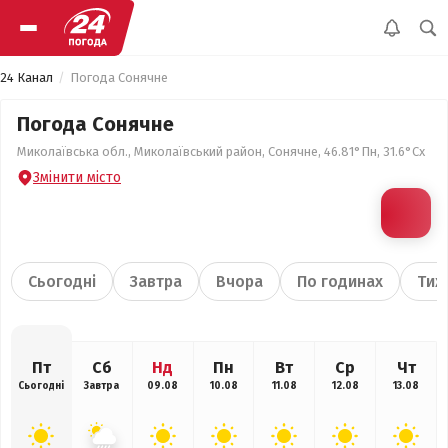
24 Канал
Погода Сонячне
Погода Сонячне
Миколаївська обл., Миколаївський район, Сонячне, 46.81°Пн, 31.6°Сх
Змінити місто
Сьогодні
Завтра
Вчора
По годинах
Тиж
Пт
Сб
Нд
Пн
Вт
Ср
Чт
Сьогодні
Завтра
09.08
10.08
11.08
12.08
13.08