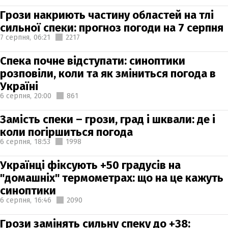
Грози накриють частину областей на тлі
сильної спеки: прогноз погоди на 7 серпня
7 серпня,
06:21
2217
Спека почне відступати: синоптики
розповіли, коли та як зміниться погода в
Україні
6 серпня,
20:00
861
Замість спеки – грози, град і шквали: де і
коли погіршиться погода
6 серпня,
18:53
1998
Українці фіксують +50 градусів на
"домашніх" термометрах: що на це кажуть
синоптики
6 серпня,
16:46
2090
Грози замінять сильну спеку до +38: