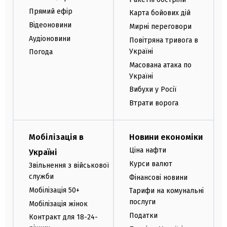
Прямий ефір
Карта бойових дій
Відеоновини
Мирні переговори
Аудіоновини
Повітряна тривога в
Україні
Погода
Масована атака по
Україні
Вибухи у Росії
Втрати ворога
Мобілізація в
Новини економіки
Ціна нафти
Україні
Курси валют
Звільнення з військової
служби
Фінансові новини
Мобілізація 50+
Тарифи на комунальні
послуги
Мобілізація жінок
Податки
Контракт для 18-24-