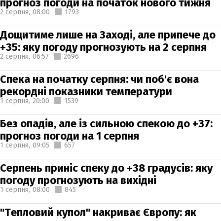
прогноз погоди на початок нового тижня
2 серпня,
08:00
1793
Дощитиме лише на Заході, але припече до
+35: яку погоду прогнозують на 2 серпня
2 серпня,
06:57
2696
Спека на початку серпня: чи поб'є вона
рекордні показники температури
1 серпня,
20:00
1539
Без опадів, але із сильною спекою до +37:
прогноз погоди на 1 серпня
1 серпня,
09:05
657
Серпень приніс спеку до +38 градусів: яку
погоду прогнозують на вихідні
1 серпня,
08:00
845
"Тепловий купол" накриває Європу: як