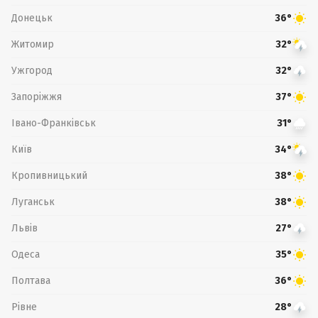
Донецьк
36°
Житомир
32°
Ужгород
32°
Запоріжжя
37°
Івано-Франківськ
31°
Київ
34°
Кропивницький
38°
Луганськ
38°
Львів
27°
Одеса
35°
Полтава
36°
Рівне
28°