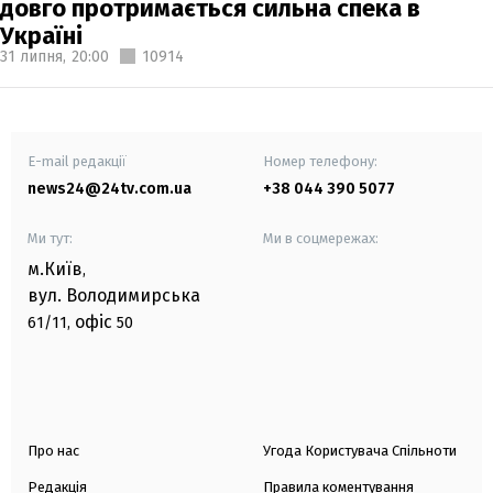
довго протримається сильна спека в
Україні
31 липня,
20:00
10914
E-mail редакції
Номер телефону:
news24@24tv.com.ua
+38 044 390 5077
Ми тут:
Ми в соцмережах:
м.Київ
,
вул. Володимирська
офіс
61/11,
50
Про нас
Угода Користувача Спільноти
Редакція
Правила коментування