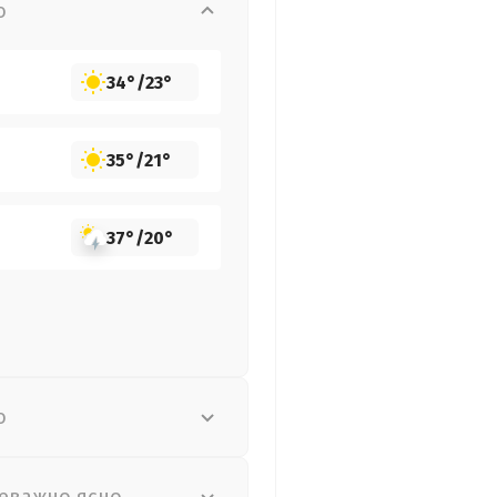
о
34°
/
23°
35°
/
21°
37°
/
20°
о