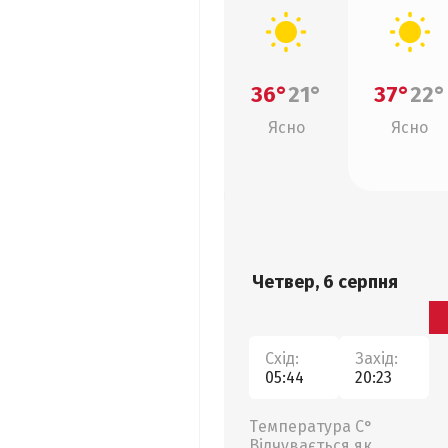
36°
21°
37°
22°
Ясно
Ясно
Четвер, 6 серпня
Схід:
Захід:
05:44
20:23
Температура С°
Відчувається як