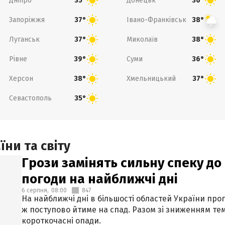
Дніпро
Донецьк
35°
36°
Запоріжжя
Івано-Франківськ
37°
38°
Луганськ
Миколаїв
37°
38°
Рівне
Суми
39°
36°
Херсон
Хмельницький
38°
37°
Севастополь
35°
ни та світу
Грози замінять сильну спеку до 
погоди на найближчі дні
6 серпня,
08:00
847
На найближчі дні в більшості областей України про
ж поступово йтиме на спад. Разом зі зниженням те
короткочасні опади.