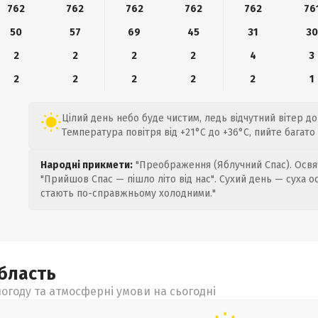
762
762
762
762
762
76
50
57
69
45
31
30
2
2
2
2
4
3
2
2
2
2
2
1
Цілий день небо буде чистим, ледь відчутний вітер до 
Температура повітря від +21°C до +36°C, пийте багато
Народні прикмети:
"Преображення (Яблучний Спас). Освяч
"Прийшов Спас — пішло літо від нас". Сухий день — суха о
стають по-справжньому холодними."
бласть
огоду та атмосферні умови на сьогодні