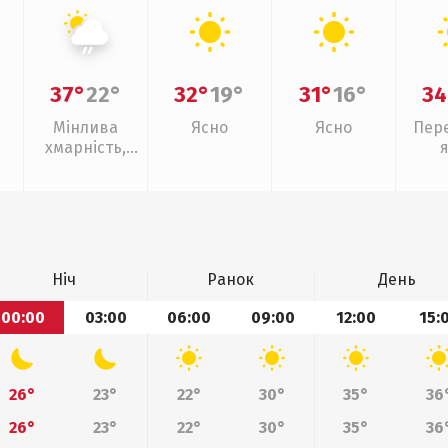
37°
22°
32°
19°
31°
16°
34
Мінлива
Ясно
Ясно
Пер
хмарність,
слабкий дощ
Ніч
Ранок
День
00:00
03:00
06:00
09:00
12:00
15:
26°
23°
22°
30°
35°
36
26°
23°
22°
30°
35°
36