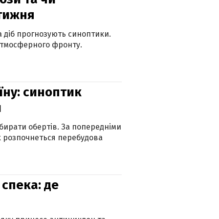
 тижня
ка діб прогнозують синоптики.
атмосферного фронту.
їну: синоптик
и
бирати обертів. За попередніми
х розпочнеться перебудова
спека: де