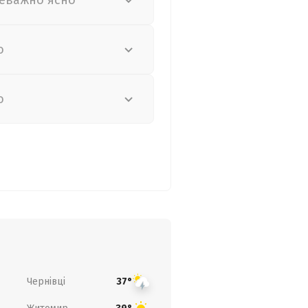
еважно ясно
о
о
Чернівці
37°