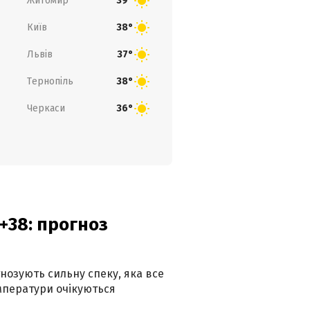
Житомир
39°
Київ
38°
Львів
37°
Тернопіль
38°
Черкаси
36°
+38: прогноз
гнозують сильну спеку, яка все
мператури очікуються