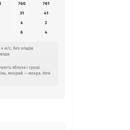
1
760
761
31
41
4
2
6
4
4 м/с, без опадів.
 води.
ують яблука і груші.
сінь, мокрий — мокра. Ночі