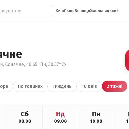
Київ
Львів
Вінниця
Хмельницький
ячне
, Сонячне, 46.65°Пн, 30.37°Сх
ора
По годинах
Тиждень
10 днів
2 тижні
Сб
Нд
Пн
08.08
09.08
10.08
1