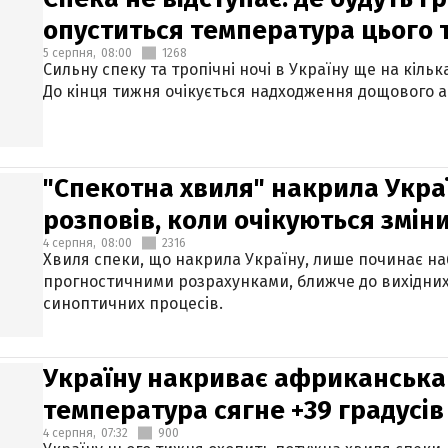
опуститься температура цього
5 серпня,
08:00
1268
Сильну спеку та тропічні ночі в Україну ще на кіль
До кінця тижня очікується надходження дощового 
"Спекотна хвиля" накрила Укра
розповів, коли очікуються змін
4 серпня,
08:00
2316
Хвиля спеки, що накрила Україну, лише починає на
прогностичними розрахунками, ближче до вихідни
синоптичних процесів.
Україну накриває африканська 
температура сягне +39 градусів
4 серпня,
07:32
900