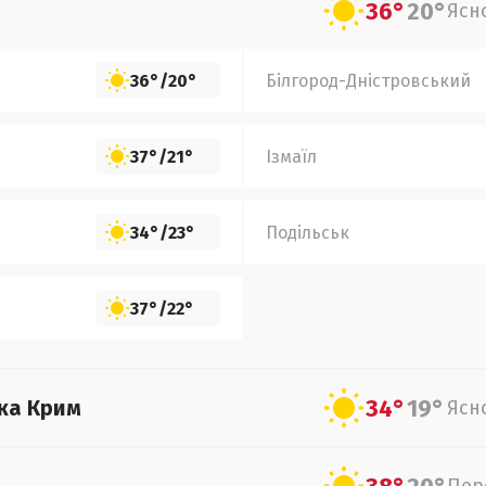
36°
20°
Ясн
36°
/
20°
Білгород-Дністровський
37°
/
21°
Ізмаїл
34°
/
23°
Подільськ
37°
/
22°
34°
19°
ка Крим
Ясн