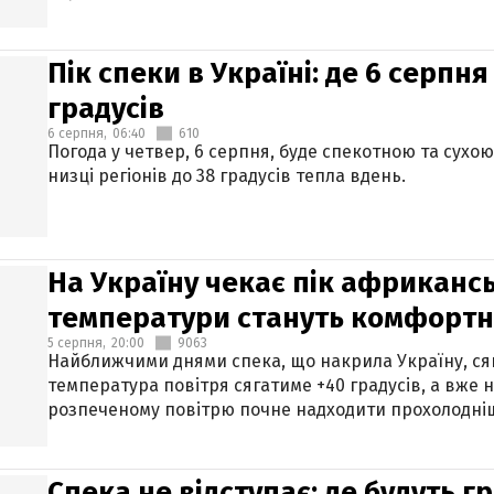
Пік спеки в Україні: де 6 серпня
градусів
6 серпня,
06:40
610
Погода у четвер, 6 серпня, буде спекотною та сухо
низці регіонів до 38 градусів тепла вдень.
На Україну чекає пік африкансь
температури стануть комфорт
5 серпня,
20:00
9063
Найближчими днями спека, що накрила Україну, сяг
температура повітря сягатиме +40 градусів, а вже 
розпеченому повітрю почне надходити прохолодніш
Спека не відступає: де будуть г