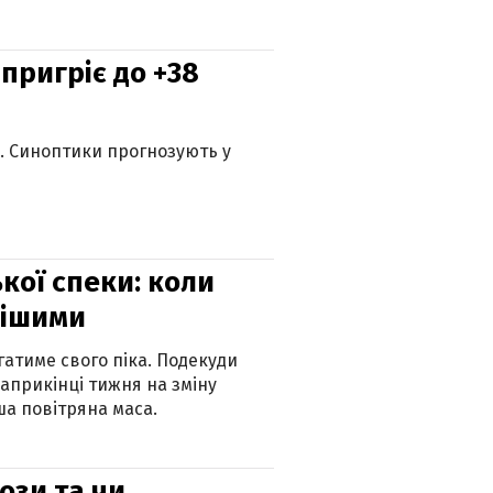
 пригріє до +38
ю. Синоптики прогнозують у
кої спеки: коли
нішими
атиме свого піка. Подекуди
наприкінці тижня на зміну
а повітряна маса.
рози та чи