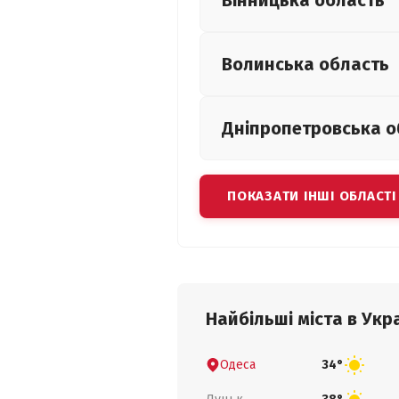
Вінницька
область
Волинська
область
Дніпропетровська
о
ПОКАЗАТИ ІНШІ ОБЛАСТІ
Найбільші міста в Укра
Одеса
34°