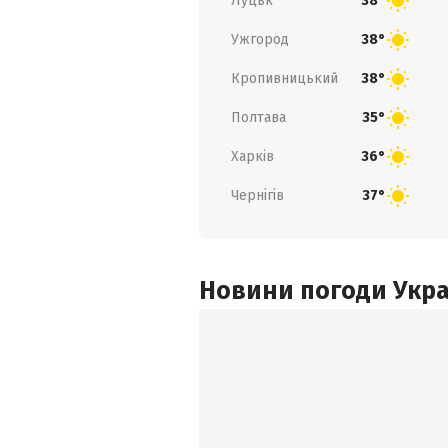
Луцьк
38°
Ужгород
38°
Кропивницький
38°
Полтава
35°
Харків
36°
Чернігів
37°
Новини погоди Украї