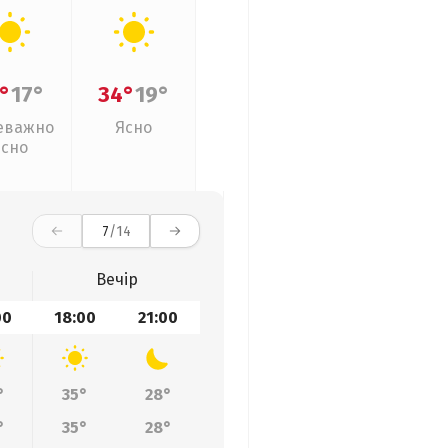
°
17°
34°
19°
еважно
Ясно
ясно
7
/14
Вечір
00
18:00
21:00
°
35°
28°
°
35°
28°