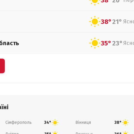
38°
20°
Пер
38°
21°
Ясн
35°
23°
бласть
Ясн
їні
Сімферополь
Вінниця
34°
38°