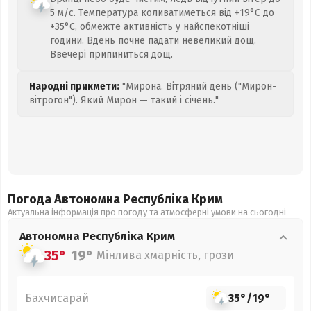
5 м/с. Температура коливатиметься від +19°C до
+35°C, обмежте активність у найспекотніші
години. Вдень почне падати невеликий дощ.
Ввечері припиниться дощ.
Народні прикмети:
"Мирона. Вітряний день ("Мирон-
вітрогон"). Який Мирон — такий і січень."
Погода Автономна Республіка Крим
Актуальна інформація про погоду та атмосферні умови на сьогодні
Автономна Республіка Крим
35°
19°
Мінлива хмарність, грози
Бахчисарай
35°
/
19°