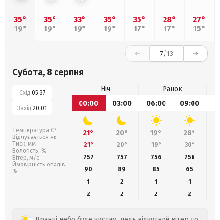
35°
35°
33°
35°
35°
28°
27°
19°
19°
19°
19°
17°
17°
15°
7
/13
Субота, 8 серпня
Ніч
Ранок
Схід:
05:37
00:00
03:00
06:00
09:00
1
Захід:
20:01
Температура С°
21°
20°
19°
28°
Відчувається як
Тиск, мм
21°
20°
19°
30°
Вологість, %
757
757
756
756
Вітер, м/с
Ймовірність опадів,
90
89
85
65
%
1
2
1
1
2
2
2
2
Вранці небо буде чистим, ледь відчутний вітер до