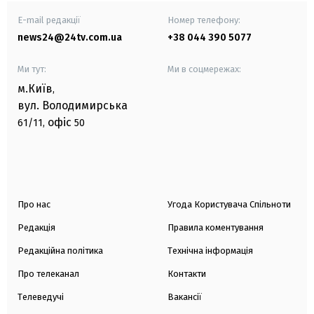
E-mail редакції
Номер телефону:
news24@24tv.com.ua
+38 044 390 5077
Ми тут:
Ми в соцмережах:
м.Київ
,
вул. Володимирська
офіс
61/11,
50
Про нас
Угода Користувача Спільноти
Редакція
Правила коментування
Редакційна політика
Технічна інформація
Про телеканал
Контакти
Телеведучі
Вакансії