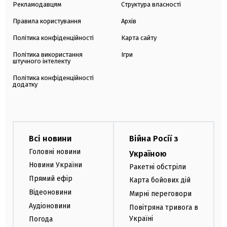
Рекламодавцям
Структура власності
Правила користування
Архів
Політика конфіденційності
Карта сайту
Політика використання
Ігри
штучного інтелекту
Політика конфіденційності
додатку
Всі новини
Війна Росії з
Головні новини
Україною
Новини України
Ракетні обстріли
Прямий ефір
Карта бойових дій
Відеоновини
Мирні переговори
Аудіоновини
Повітряна тривога в
Україні
Погода