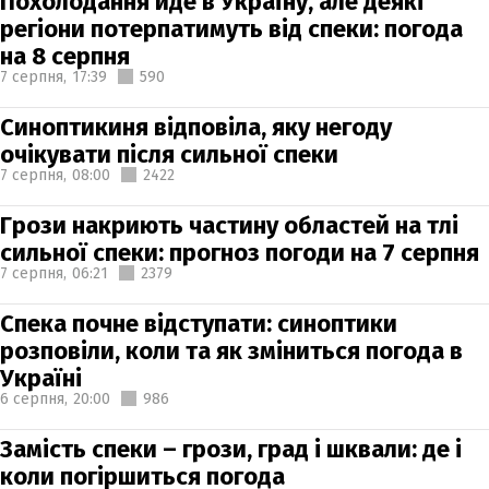
Похолодання йде в Україну, але деякі
регіони потерпатимуть від спеки: погода
на 8 серпня
7 серпня,
17:39
590
Синоптикиня відповіла, яку негоду
очікувати після сильної спеки
7 серпня,
08:00
2422
Грози накриють частину областей на тлі
сильної спеки: прогноз погоди на 7 серпня
7 серпня,
06:21
2379
Спека почне відступати: синоптики
розповіли, коли та як зміниться погода в
Україні
6 серпня,
20:00
986
Замість спеки – грози, град і шквали: де і
коли погіршиться погода