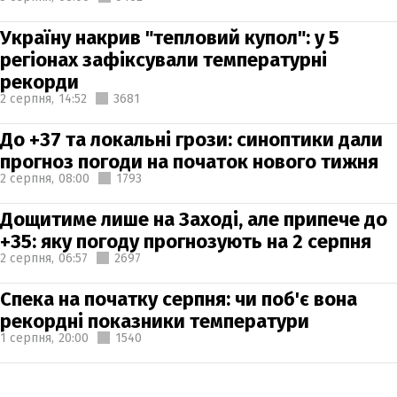
Україну накрив "тепловий купол": у 5
регіонах зафіксували температурні
рекорди
2 серпня,
14:52
3681
До +37 та локальні грози: синоптики дали
прогноз погоди на початок нового тижня
2 серпня,
08:00
1793
Дощитиме лише на Заході, але припече до
+35: яку погоду прогнозують на 2 серпня
2 серпня,
06:57
2697
Спека на початку серпня: чи поб'є вона
рекордні показники температури
1 серпня,
20:00
1540