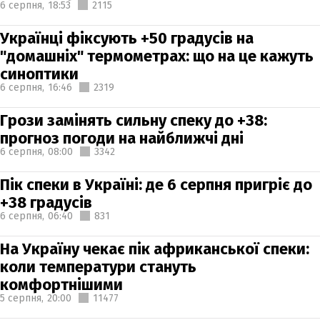
6 серпня,
18:53
2115
Українці фіксують +50 градусів на
"домашніх" термометрах: що на це кажуть
синоптики
6 серпня,
16:46
2319
Грози замінять сильну спеку до +38:
прогноз погоди на найближчі дні
6 серпня,
08:00
3342
Пік спеки в Україні: де 6 серпня пригріє до
+38 градусів
6 серпня,
06:40
831
На Україну чекає пік африканської спеки:
коли температури стануть
комфортнішими
5 серпня,
20:00
11477