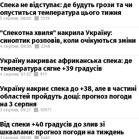
Спека не відступає: де будуть грози та чи
опуститься температура цього тижня
5 серпня,
08:00
1319
"Спекотна хвиля" накрила Україну:
синоптик розповів, коли очікуються зміни
4 серпня,
08:00
2348
Україну накриває африканська спека: де
температура сягне +39 градусів
4 серпня,
07:32
911
Україну накриє спека до +38, але в частині
областей пройдуть дощі: прогноз погоди
на 3 серпня
3 серпня,
09:27
10977
Від спеки +40 градусів до злив зі
шквалами: прогноз погоди на тиждень
3 серпня,
08:00
5462