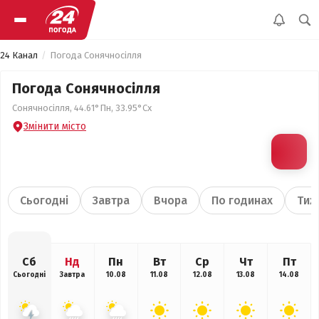
24 Канал
Погода Сонячносілля
Погода Сонячносілля
Сонячносілля, 44.61°Пн, 33.95°Сх
Змінити місто
Сьогодні
Завтра
Вчора
По годинах
Тиж
Сб
Нд
Пн
Вт
Ср
Чт
Пт
Сьогодні
Завтра
10.08
11.08
12.08
13.08
14.08