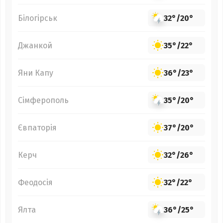
Білогірськ
32°
/
20°
Джанкой
35°
/
22°
Яни Капу
36°
/
23°
Сімферополь
35°
/
20°
Євпаторія
37°
/
20°
Керч
32°
/
26°
Феодосія
32°
/
22°
Ялта
36°
/
25°