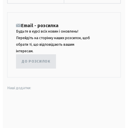
Email - розсилка
Будьте в курсі всіх новин і оновлень!
Перейдіть на сторінку наших розсилок, щоб
обрати ті, що відповідають вашим
інтересам.
ДО РОЗСИЛОК
Наші додатки:
android
apple
smart tv
samsung smart tv