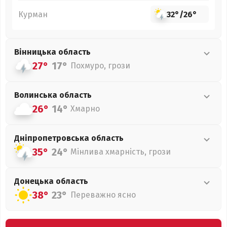
Курман
32°
/
26°
Вінницька
область
27°
17°
Похмуро, грози
Волинська
область
26°
14°
Хмарно
Дніпропетровська
область
35°
24°
Мінлива хмарність, грози
Донецька
область
38°
23°
Переважно ясно