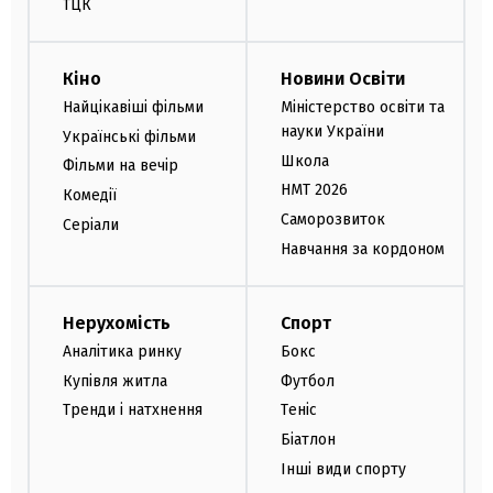
ТЦК
Кіно
Новини Освіти
Найцікавіші фільми
Міністерство освіти та
науки України
Українські фільми
Школа
Фільми на вечір
НМТ 2026
Комедії
Саморозвиток
Серіали
Навчання за кордоном
Нерухомість
Спорт
Аналітика ринку
Бокс
Купівля житла
Футбол
Тренди і натхнення
Теніс
Біатлон
Інші види спорту