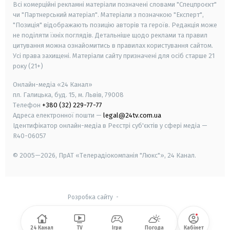
Всі комерційні рекламні матеріали позначені словами "Спецпроєкт"
чи "Партнерський матеріал". Матеріали з позначкою "Експерт",
"Позиція" відображають позицію авторів та героїв. Редакція може
не поділяти їхніх поглядів. Детальніше щодо реклами та правил
цитування можна ознайомитись в правилах користування сайтом.
Усі права захищені.
Матеріали сайту призначені для осіб старше
21
року (21+)
Онлайн-медіа «24 Канал»
пл. Галицька, буд. 15, м. Львів, 79008
Телефон
+380 (32) 229-77-77
Адреса електронної пошти —
legal@24tv.com.ua
Ідентифікатор онлайн-медіа в Реєстрі суб'єктів у сфері медіа —
R40-06057
© 2005—2026,
ПрАТ «Телерадіокомпанія "Люкс"», 24 Канал.
Розробка сайту
-
24 Канал
TV
Ігри
Погода
Кабінет