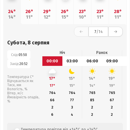
24°
26°
29°
26°
23°
23°
28°
14°
11°
12°
15°
10°
11°
11°
7
/14
Субота, 8 серпня
Ніч
Ранок
Схід:
05:50
00:00
03:00
06:00
09:00
1
Захід:
20:52
Температура С°
17°
15°
14°
19°
Відчувається як
Тиск, мм
17°
15°
14°
19°
Вологість, %
764
764
765
765
Вітер, м/с
Ймовірність опадів,
66
77
85
67
%
2
3
2
2
6
4
2
2
Температура повітря від +14°C до +24°C,