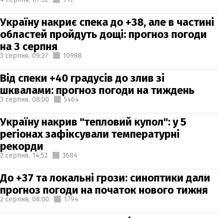
Україну накриє спека до +38, але в частині
областей пройдуть дощі: прогноз погоди
на 3 серпня
3 серпня,
09:27
10988
Від спеки +40 градусів до злив зі
шквалами: прогноз погоди на тиждень
3 серпня,
08:00
5464
Україну накрив "тепловий купол": у 5
регіонах зафіксували температурні
рекорди
2 серпня,
14:52
3684
До +37 та локальні грози: синоптики дали
прогноз погоди на початок нового тижня
2 серпня,
08:00
1794