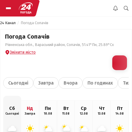
24 Канал
Погода Сопачів
Погода Сопачів
Рівненська обл., Вараський район, Сопачів, 51.41°Пн, 25.89°Сх
Змінити місто
Сьогодні
Завтра
Вчора
По годинах
Тиж
Сб
Нд
Пн
Вт
Ср
Чт
Пт
Сьогодні
Завтра
10.08
11.08
12.08
13.08
14.08