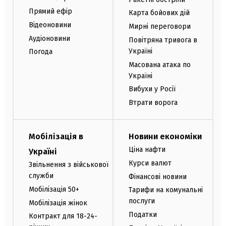
Прямий ефір
Карта бойових дій
Відеоновини
Мирні переговори
Аудіоновини
Повітряна тривога в
Україні
Погода
Масована атака по
Україні
Вибухи у Росії
Втрати ворога
Мобілізація в
Новини економіки
Ціна нафти
Україні
Курси валют
Звільнення з військової
служби
Фінансові новини
Мобілізація 50+
Тарифи на комунальні
послуги
Мобілізація жінок
Податки
Контракт для 18-24-