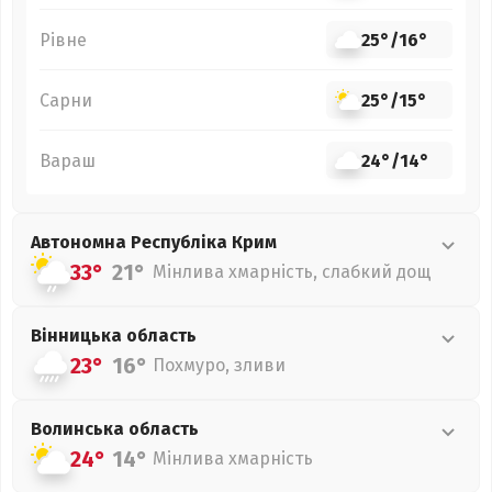
Рівне
25°
/
16°
Сарни
25°
/
15°
Вараш
24°
/
14°
Автономна Республіка Крим
33°
21°
Мінлива хмарність, слабкий дощ
Вінницька
область
23°
16°
Похмуро, зливи
Волинська
область
24°
14°
Мінлива хмарність