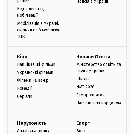
річних
Пенсія в Україні
Відстрочка від
мобілізації
Мобілізація в Україні:
скільки осіб мобілізує
ТЦК
Кіно
Новини Освіти
Найцікавіші фільми
Міністерство освіти та
науки України
Українські фільми
Школа
Фільми на вечір
НМТ 2026
Комедії
Саморозвиток
Серіали
Навчання за кордоном
Нерухомість
Спорт
Аналітика ринку
Бокс