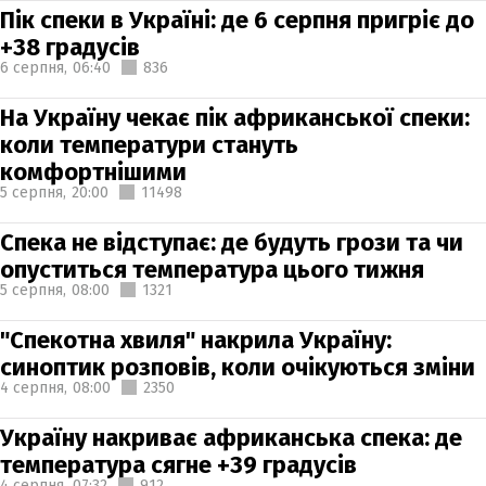
Пік спеки в Україні: де 6 серпня пригріє до
+38 градусів
6 серпня,
06:40
836
На Україну чекає пік африканської спеки:
коли температури стануть
комфортнішими
5 серпня,
20:00
11498
Спека не відступає: де будуть грози та чи
опуститься температура цього тижня
5 серпня,
08:00
1321
"Спекотна хвиля" накрила Україну:
синоптик розповів, коли очікуються зміни
4 серпня,
08:00
2350
Україну накриває африканська спека: де
температура сягне +39 градусів
4 серпня,
07:32
912