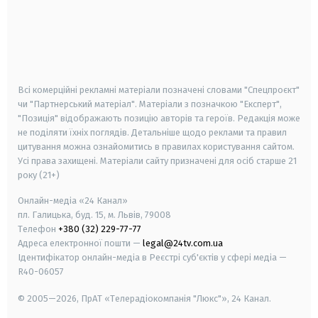
android
apple
smart tv
samsung smart tv
Всі комерційні рекламні матеріали позначені словами "Спецпроєкт"
чи "Партнерський матеріал". Матеріали з позначкою "Експерт",
"Позиція" відображають позицію авторів та героїв. Редакція може
не поділяти їхніх поглядів. Детальніше щодо реклами та правил
цитування можна ознайомитись в правилах користування сайтом.
Усі права захищені.
Матеріали сайту призначені для осіб старше
21
року (21+)
Онлайн-медіа «24 Канал»
пл. Галицька, буд. 15, м. Львів, 79008
Телефон
+380 (32) 229-77-77
Адреса електронної пошти —
legal@24tv.com.ua
Ідентифікатор онлайн-медіа в Реєстрі суб'єктів у сфері медіа —
R40-06057
© 2005—2026,
ПрАТ «Телерадіокомпанія "Люкс"», 24 Канал.