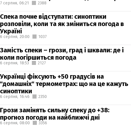
7 серпня,
06:21
2388
Спека почне відступати: синоптики
розповіли, коли та як зміниться погода в
Україні
6 серпня,
20:00
1037
Замість спеки – грози, град і шквали: де і
коли погіршиться погода
6 серпня,
18:53
2127
Українці фіксують +50 градусів на
"домашніх" термометрах: що на це кажуть
синоптики
6 серпня,
16:46
2350
Грози замінять сильну спеку до +38:
прогноз погоди на найближчі дні
6 серпня,
08:00
3356