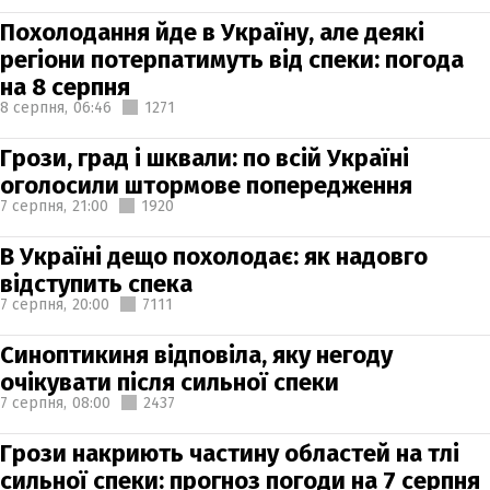
Похолодання йде в Україну, але деякі
регіони потерпатимуть від спеки: погода
на 8 серпня
8 серпня,
06:46
1271
Грози, град і шквали: по всій Україні
оголосили штормове попередження
7 серпня,
21:00
1920
В Україні дещо похолодає: як надовго
відступить спека
7 серпня,
20:00
7111
Синоптикиня відповіла, яку негоду
очікувати після сильної спеки
7 серпня,
08:00
2437
Грози накриють частину областей на тлі
сильної спеки: прогноз погоди на 7 серпня