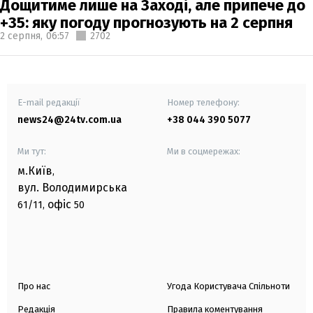
Дощитиме лише на Заході, але припече до
+35: яку погоду прогнозують на 2 серпня
2 серпня,
06:57
2702
E-mail редакції
Номер телефону:
news24@24tv.com.ua
+38 044 390 5077
Ми тут:
Ми в соцмережах:
м.Київ
,
вул. Володимирська
офіс
61/11,
50
Про нас
Угода Користувача Спільноти
Редакція
Правила коментування