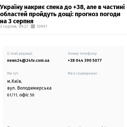
Україну накриє спека до +38, але в частині
областей пройдуть дощі: прогноз погоди
на 3 серпня
3 серпня,
09:27
10997
E-mail редакції
Номер телефону:
news24@24tv.com.ua
+38 044 390 5077
Ми тут:
Ми в соцмережах:
м.Київ
,
вул. Володимирська
офіс
61/11,
50