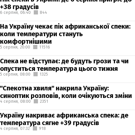
+38 градусів
6 серпня,
06:40
844
На Україну чекає пік африканської спеки:
коли температури стануть
комфортнішими
5 серпня,
20:00
11516
Спека не відступає: де будуть грози та чи
опуститься температура цього тижня
5 серпня,
08:00
1325
"Спекотна хвиля" накрила Україну:
синоптик розповів, коли очікуються зміни
4 серпня,
08:00
2351
Україну накриває африканська спека: де
температура сягне +39 градусів
4 серпня,
07:32
918