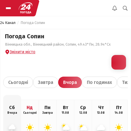
24 Канал
Погода Сопин
Погода Сопин
Вінницька обл., Вінницький район, Сопин, 49.43°Пн, 28.94°Сх
Змінити місто
Сьогодні
Завтра
Вчора
По годинах
Тиж
Сб
Нд
Пн
Вт
Ср
Чт
Пт
Вчора
Сьогодні
Завтра
11.08
12.08
13.08
14.08