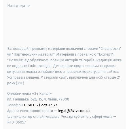
Наші додатки:
android
apple
smart tv
samsung smart tv
Всі комерційні рекламні матеріали позначені словами "Спецпроєкт"
чи "Партнерський матеріал". Матеріали з позначкою "Експерт",
"Позиція" відображають позицію авторів та героїв. Редакція може
не поділяти їхніх поглядів. Детальніше щодо реклами та правил
цитування можна ознайомитись в правилах користування сайтом.
Усі права захищені.
Матеріали сайту призначені для осіб старше
21
року (21+)
Онлайн-медіа «24 Канал»
пл. Галицька, буд. 15, м. Львів, 79008
Телефон
+380 (32) 229-77-77
Адреса електронної пошти —
legal@24tv.com.ua
Ідентифікатор онлайн-медіа в Реєстрі суб'єктів у сфері медіа —
R40-06057