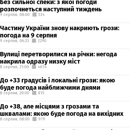
Без сильної спеки: з якої погоди
розпочнеться наступний тиждень
9 серпня,
08:00
534
Частину України знову накриють грози:
погода на 9 серпня
9 серпня,
06:33
2290
Вулиці перетворилися на річки: негода
накрила одразу низку міст
8 серпня,
21:00
4614
До +33 градусів і локальні грози: якою
буде погода найближчими днями
8 серпня,
20:00
815
До +38, але місцями з грозами та
шквалами: якою буде погода на вихідних
8 серпня,
08:00
979