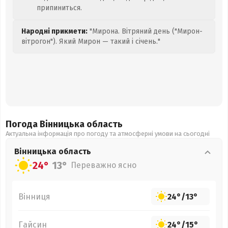
припиниться.
Народні прикмети:
"Мирона. Вітряний день ("Мирон-
вітрогон"). Який Мирон — такий і січень."
Погода Вінницька
область
Актуальна інформація про погоду та атмосферні умови на сьогодні
Вінницька
область
24°
13°
Переважно ясно
Вінниця
24°
/
13°
Гайсин
24°
/
15°