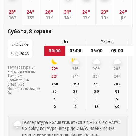
23°
24°
28°
31°
24°
23°
24°
16°
13°
11°
14°
13°
10°
9°
Субота, 8 серпня
Ніч
Ранок
Схід:
05:44
00:00
03:00
06:00
09:00
1
Захід:
20:33
Температура С°
22°
21°
20°
20°
Відчувається як
Тиск, мм
22°
21°
20°
20°
Вологість, %
760
760
761
762
Вітер, м/с
Ймовірність опадів,
72
83
89
91
%
4
5
5
5
2
2
12
40
Температура коливатиметься від +16°C до +23°C.
До обіду похмуро, вітер до 7 м/с. Вдень почне
падати невеликий дощ. Надвечір дощ