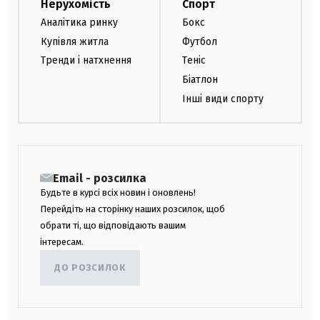
Нерухомість
Спорт
Аналітика ринку
Бокс
Купівля житла
Футбол
Тренди і натхнення
Теніс
Біатлон
Інші види спорту
Email - розсилка
Будьте в курсі всіх новин і оновлень!
Перейдіть на сторінку наших розсилок, щоб
обрати ті, що відповідають вашим
інтересам.
ДО РОЗСИЛОК