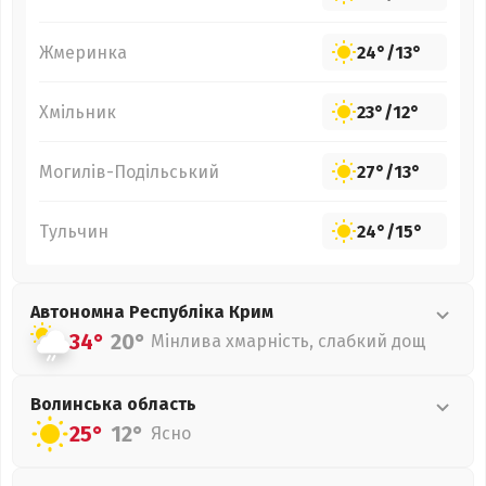
Жмеринка
24°
/
13°
Хмільник
23°
/
12°
Могилів-Подільський
27°
/
13°
Тульчин
24°
/
15°
Автономна Республіка Крим
34°
20°
Мінлива хмарність, слабкий дощ
Волинська
область
25°
12°
Ясно