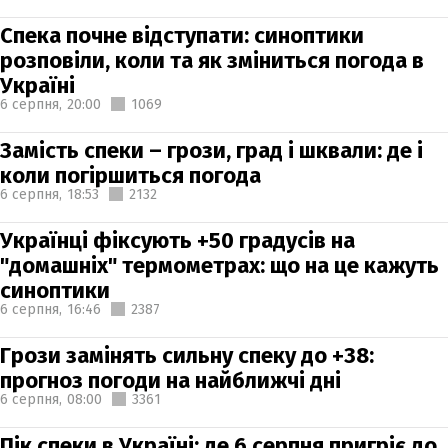
Спека почне відступати: синоптики
розповіли, коли та як зміниться погода в
Україні
6 серпня,
20:00
1069
Замість спеки – грози, град і шквали: де і
коли погіршиться погода
6 серпня,
18:53
2132
Українці фіксують +50 градусів на
"домашніх" термометрах: що на це кажуть
синоптики
6 серпня,
16:46
2387
Грози замінять сильну спеку до +38:
прогноз погоди на найближчі дні
6 серпня,
08:00
3361
Пік спеки в Україні: де 6 серпня пригріє до