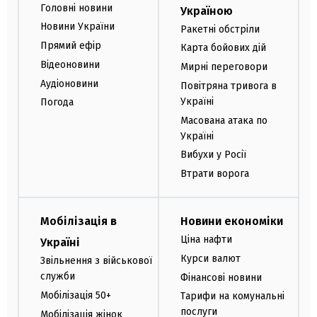
Головні новини
Україною
Новини України
Ракетні обстріли
Прямий ефір
Карта бойових дій
Відеоновини
Мирні переговори
Аудіоновини
Повітряна тривога в
Україні
Погода
Масована атака по
Україні
Вибухи у Росії
Втрати ворога
Мобілізація в
Новини економіки
Ціна нафти
Україні
Курси валют
Звільнення з військової
служби
Фінансові новини
Мобілізація 50+
Тарифи на комунальні
послуги
Мобілізація жінок