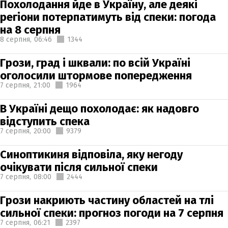
Похолодання йде в Україну, але деякі
регіони потерпатимуть від спеки: погода
на 8 серпня
8 серпня,
06:46
1344
Грози, град і шквали: по всій Україні
оголосили штормове попередження
7 серпня,
21:00
1964
В Україні дещо похолодає: як надовго
відступить спека
7 серпня,
20:00
9379
Синоптикиня відповіла, яку негоду
очікувати після сильної спеки
7 серпня,
08:00
2444
Грози накриють частину областей на тлі
сильної спеки: прогноз погоди на 7 серпня
7 серпня,
06:21
2397