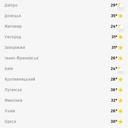
Дніпро
29°
Донецьк
35°
Житомир
24°
Ужгород
31°
Запоріжжя
31°
Івано-Франківськ
26°
Київ
24°
Кропивницький
28°
Луганськ
36°
Миколаїв
32°
Львів
26°
Одеса
30°