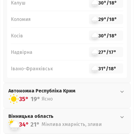
Калуш
30°
/
18°
Коломия
29°
/
18°
Косів
30°
/
18°
Надвірна
27°
/
17°
Івано-Франківськ
31°
/
18°
Автономна Республіка Крим
35°
19°
Ясно
Вінницька
область
34°
21°
Мінлива хмарність, зливи