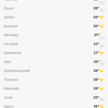
Луцьк
28°
Дніпро
36°
Донецьк
36°
Житомир
31°
Ужгород
32°
Запоріжжя
37°
Київ
35°
Кропивницький
38°
Луганськ
38°
Миколаїв
39°
Львів
26°
Одеса
35°