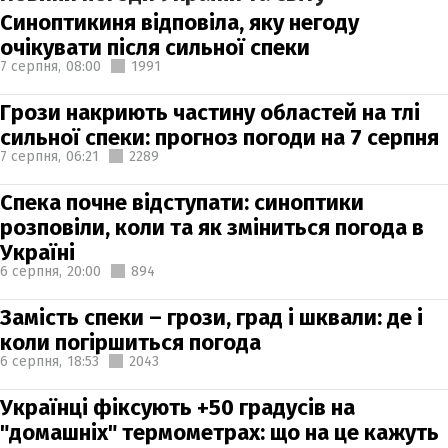
Синоптикиня відповіла, яку негоду
очікувати після сильної спеки
7 серпня,
08:00
1991
Грози накриють частину областей на тлі
сильної спеки: прогноз погоди на 7 серпня
7 серпня,
06:21
2289
Спека почне відступати: синоптики
розповіли, коли та як зміниться погода в
Україні
6 серпня,
20:00
894
Замість спеки – грози, град і шквали: де і
коли погіршиться погода
6 серпня,
18:53
2043
Українці фіксують +50 градусів на
"домашніх" термометрах: що на це кажуть