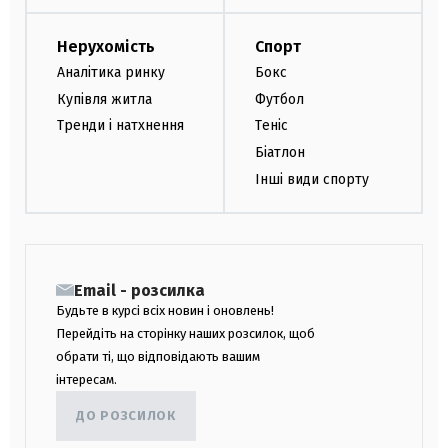
Нерухомість
Спорт
Аналітика ринку
Бокс
Купівля житла
Футбол
Тренди і натхнення
Теніс
Біатлон
Інші види спорту
Email - розсилка
Будьте в курсі всіх новин і оновлень!
Перейдіть на сторінку наших розсилок, щоб
обрати ті, що відповідають вашим
інтересам.
ДО РОЗСИЛОК