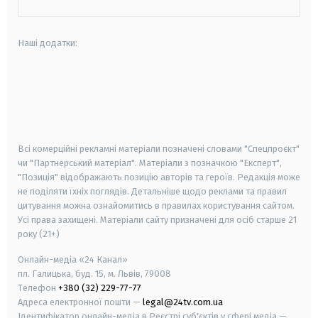
Наші додатки:
android
apple
smart tv
samsung smart tv
Всі комерційні рекламні матеріали позначені словами "Спецпроєкт"
чи "Партнерський матеріал". Матеріали з позначкою "Експерт",
"Позиція" відображають позицію авторів та героїв. Редакція може
не поділяти їхніх поглядів. Детальніше щодо реклами та правил
цитування можна ознайомитись в правилах користування сайтом.
Усі права захищені.
Матеріали сайту призначені для осіб старше
21
року (21+)
Онлайн-медіа «24 Канал»
пл. Галицька, буд. 15, м. Львів, 79008
Телефон
+380 (32) 229-77-77
Адреса електронної пошти —
legal@24tv.com.ua
Ідентифікатор онлайн-медіа в Реєстрі суб'єктів у сфері медіа —