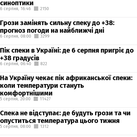
синоптики
6 серпня,
16:46
2150
Грози замінять сильну спеку до +38:
прогноз погоди на найближчі дні
6 серпня,
08:00
3299
Пік спеки в Україні: де 6 серпня пригріє до
+38 градусів
6 серпня,
06:40
822
На Україну чекає пік африканської спеки:
коли температури стануть
комфортнішими
5 серпня,
20:00
11427
Спека не відступає: де будуть грози та чи
опуститься температура цього тижня
5 серпня,
08:00
1312