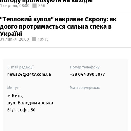
погоду прогнозують на вихідні
1 серпня,
08:00
846
"Тепловий купол" накриває Європу: як
довго протримається сильна спека в
Україні
31 липня,
20:00
10915
E-mail редакції
Номер телефону:
news24@24tv.com.ua
+38 044 390 5077
Ми тут:
Ми в соцмережах:
м.Київ
,
вул. Володимирська
офіс
61/11,
50