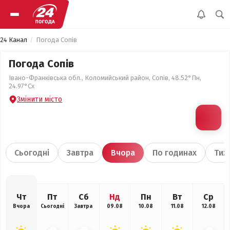
24 Канал
Погода Сопів
Погода Сопів
Івано-Франківська обл., Коломийський район, Сопів, 48.52°Пн,
24.97°Сх
Змінити місто
Сьогодні
Завтра
Вчора
По годинах
Тиж
Чт
Пт
Сб
Нд
Пн
Вт
Ср
Вчора
Сьогодні
Завтра
09.08
10.08
11.08
12.08