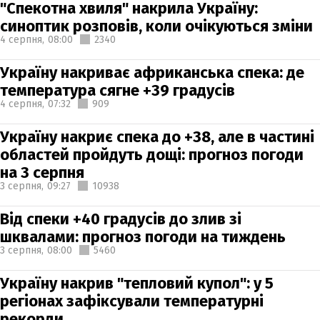
"Спекотна хвиля" накрила Україну:
синоптик розповів, коли очікуються зміни
4 серпня,
08:00
2340
Україну накриває африканська спека: де
температура сягне +39 градусів
4 серпня,
07:32
909
Україну накриє спека до +38, але в частині
областей пройдуть дощі: прогноз погоди
на 3 серпня
3 серпня,
09:27
10938
Від спеки +40 градусів до злив зі
шквалами: прогноз погоди на тиждень
3 серпня,
08:00
5460
Україну накрив "тепловий купол": у 5
регіонах зафіксували температурні
рекорди