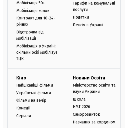
Мобілізація 50+
Тарифи на комунальні
послуги
Мобілізація жінок
Податки
Контракт для 18-24-
річних
Пенсія в Україні
Відстрочка від
мобілізації
Мобілізація в Україні:
скільки осіб мобілізує
ТЦК
Кіно
Новини Освіти
Найцікавіші фільми
Міністерство освіти та
науки України
Українські фільми
Школа
Фільми на вечір
НМТ 2026
Комедії
Саморозвиток
Серіали
Навчання за кордоном