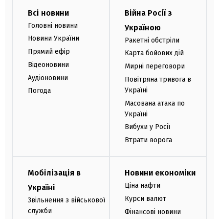
Всі новини
Війна Росії з
Головні новини
Україною
Новини України
Ракетні обстріли
Прямий ефір
Карта бойових дій
Відеоновини
Мирні переговори
Аудіоновини
Повітряна тривога в
Україні
Погода
Масована атака по
Україні
Вибухи у Росії
Втрати ворога
Мобілізація в
Новини економіки
Ціна нафти
Україні
Курси валют
Звільнення з військової
служби
Фінансові новини