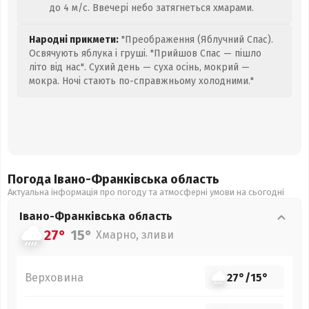
до 4 м/с. Ввечері небо затягнеться хмарами.
Народні прикмети:
"Преображення (Яблучний Спас).
Освячують яблука і груші. "Прийшов Спас — пішло
літо від нас". Сухий день — суха осінь, мокрий —
мокра. Ночі стають по-справжньому холодними."
Погода Івано-Франківська
область
Актуальна інформація про погоду та атмосферні умови на сьогодні
Івано-Франківська
область
27°
15°
Хмарно, зливи
Верховина
27°
/
15°