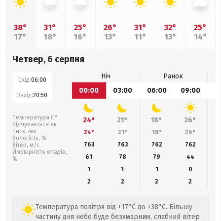
38°
31°
25°
26°
31°
32°
25°
17°
18°
16°
13°
11°
13°
14°
Четвер, 6 серпня
Ніч
Ранок
Схід:
06:00
00:00
03:00
06:00
09:00
1
Захід:
20:50
Температура С°
24°
21°
18°
26°
Відчувається як
Тиск, мм
24°
21°
18°
26°
Вологість, %
763
763
762
762
Вітер, м/с
Ймовірність опадів,
61
78
79
44
%
1
1
1
0
2
2
2
2
Температура повітря від +17°C до +38°C. Більшу
частину дня небо буде безхмарним, слабкий вітер