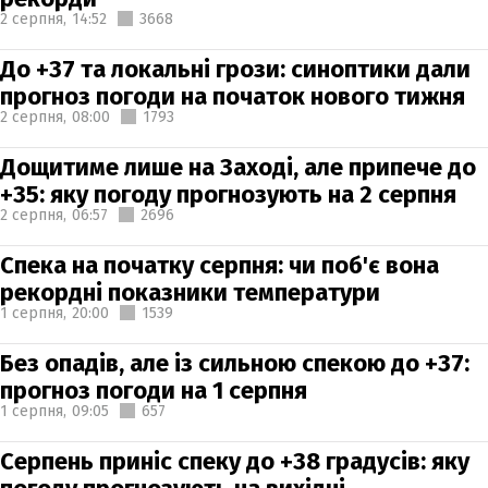
2 серпня,
14:52
3668
До +37 та локальні грози: синоптики дали
прогноз погоди на початок нового тижня
2 серпня,
08:00
1793
Дощитиме лише на Заході, але припече до
+35: яку погоду прогнозують на 2 серпня
2 серпня,
06:57
2696
Спека на початку серпня: чи поб'є вона
рекордні показники температури
1 серпня,
20:00
1539
Без опадів, але із сильною спекою до +37:
прогноз погоди на 1 серпня
1 серпня,
09:05
657
Серпень приніс спеку до +38 градусів: яку