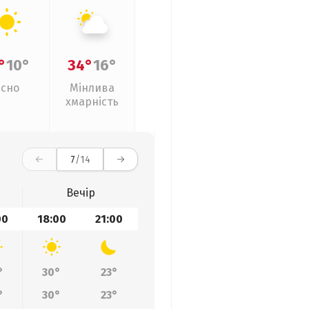
°
10°
34°
16°
Ясно
Мінлива
хмарність
7
/14
Вечір
00
18:00
21:00
°
30°
23°
°
30°
23°