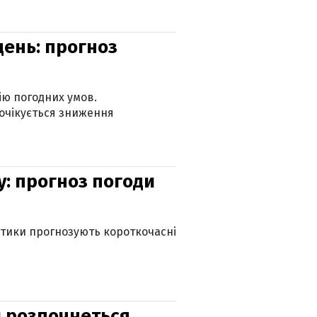
день: прогноз
ію погодних умов.
 очікується зниження
у: прогноз погоди
оптики прогнозують короткочасні
ди розпочнеться