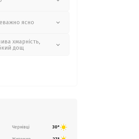
о
еважно ясно
лива хмарність,
бкий дощ
Чернівці
30°