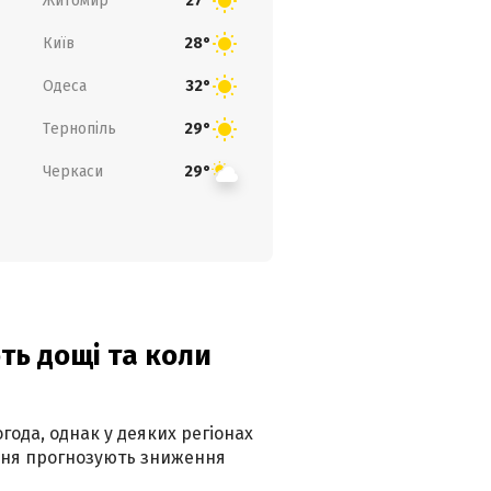
Житомир
27°
Київ
28°
Одеса
32°
Тернопіль
29°
Черкаси
29°
ть дощі та коли
года, однак у деяких регіонах
рпня прогнозують зниження