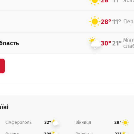
28°
11°
Ясн
28°
11°
Пер
Мін
30°
21°
бласть
сла
їні
Сімферополь
Вінниця
32°
28°