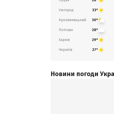
Луцьк
28°
Ужгород
33°
Кропивницький
30°
Полтава
28°
Харків
29°
Чернігів
27°
Новини погоди Украї