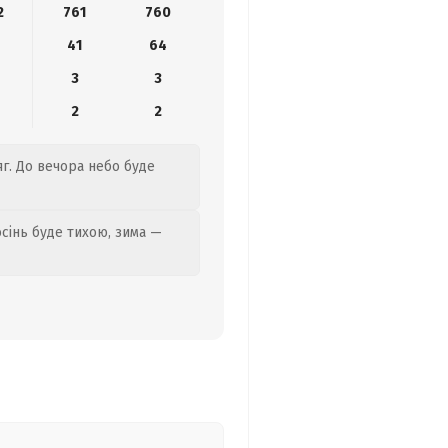
2
761
760
41
64
3
3
2
2
яг. До вечора небо буде
осінь буде тихою, зима —