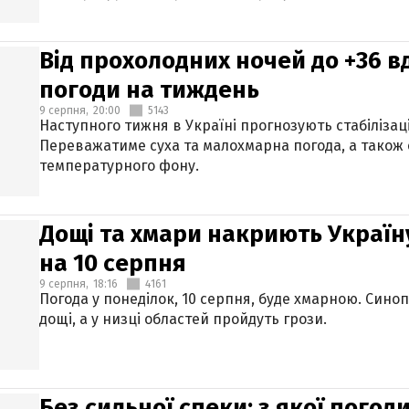
Від прохолодних ночей до +36 в
погоди на тиждень
9 серпня,
20:00
5143
Наступного тижня в Україні прогнозують стабілізац
Переважатиме суха та малохмарна погода, а також
температурного фону.
Дощі та хмари накриють Україн
на 10 серпня
9 серпня,
18:16
4161
Погода у понеділок, 10 серпня, буде хмарною. Син
дощі, а у низці областей пройдуть грози.
Без сильної спеки: з якої пого