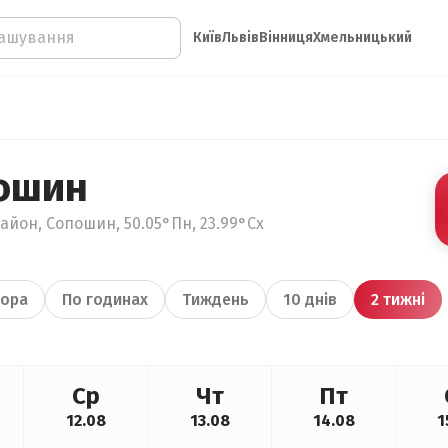
Київ
Львів
Вінниця
Хмельницький
ошин
айон, Сопошин, 50.05°Пн, 23.99°Сх
ора
По годинах
Тиждень
10 днів
2 тижні
Ср
Чт
Пт
12.08
13.08
14.08
1