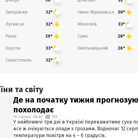
Дніпро
Донецьк
30°
32°
Запоріжжя
Івано-Франківськ
32°
30°
Луганськ
Миколаїв
32°
33°
Рівне
Суми
29°
28°
Херсон
Хмельницький
33°
26°
Севастополь
32°
ни та світу
Де на початку тижня прогнозую
похолодає
10 серпня,
08:00
150
У найближчі три дні в Україні переважатиме суха по
все ж очікуються опади з грозами. Водночас 12 се
температури повітря на 4 – 6 градусів.