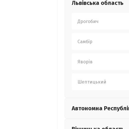
Львівська
область
Дрогобич
Самбір
Яворів
Шептицький
Автономна Республі