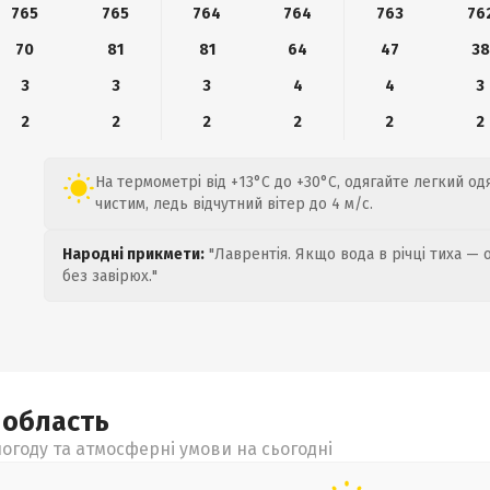
765
765
764
764
763
76
70
81
81
64
47
38
3
3
3
4
4
3
2
2
2
2
2
2
На термометрі від +13°C до +30°C, одягайте легкий од
чистим, ледь відчутний вітер до 4 м/с.
Народні прикмети:
"Лаврентія. Якщо вода в річці тиха — 
без завірюх."
а
область
огоду та атмосферні умови на сьогодні