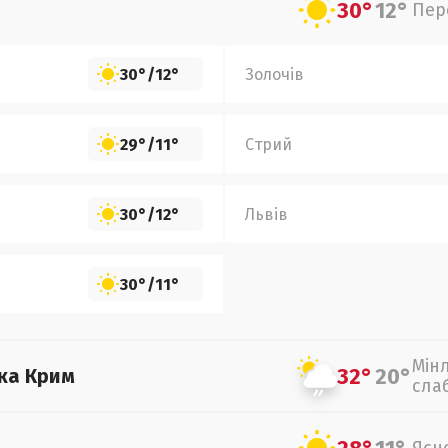
30°
12°
Пер
30°
/
12°
Золочів
29°
/
11°
Стрий
30°
/
12°
Львів
30°
/
11°
Мін
32°
20°
ка Крим
сла