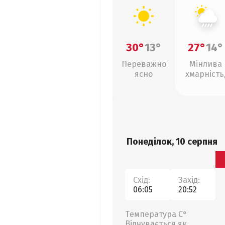
30°
13°
27°
14°
Переважно
Мінлива
ясно
хмарність
зливи
Понеділок, 10 серпня
Схід:
Захід:
06:05
20:52
Температура С°
Відчувається як