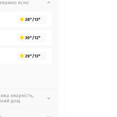
еважно ясно
28°
/
13°
30°
/
12°
29°
/
13°
лива хмарність,
бкий дощ