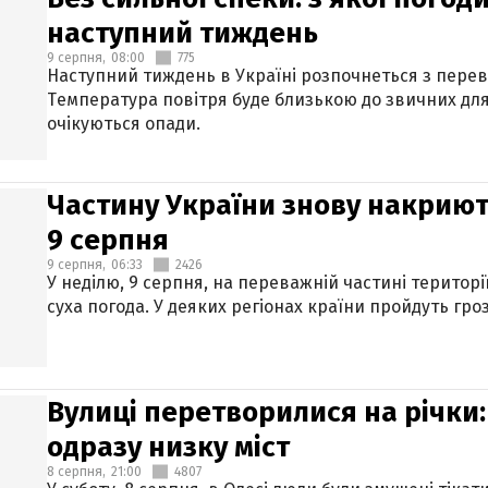
наступний тиждень
9 серпня,
08:00
775
Наступний тиждень в Україні розпочнеться з перев
Температура повітря буде близькою до звичних для
очікуються опади.
Частину України знову накриют
9 серпня
9 серпня,
06:33
2426
У неділю, 9 серпня, на переважній частині територі
суха погода. У деяких регіонах країни пройдуть гро
Вулиці перетворилися на річки
одразу низку міст
8 серпня,
21:00
4807