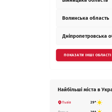
Вінницька
область
Волинська
область
Дніпропетровська
о
ПОКАЗАТИ ІНШІ ОБЛАСТІ
Найбільші міста в Укра
Львів
29°