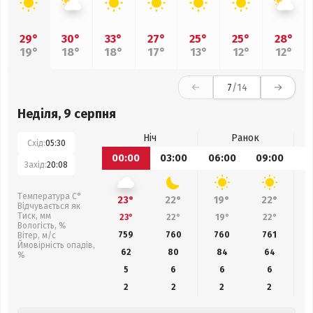
29°
30°
33°
27°
25°
25°
28°
19°
18°
18°
17°
13°
12°
12°
7
/14
Неділя, 9 серпня
Ніч
Ранок
Схід:
05:30
00:00
03:00
06:00
09:00
1
Захід:
20:08
Температура С°
23°
22°
19°
22°
Відчувається як
Тиск, мм
23°
22°
19°
22°
Вологість, %
759
760
760
761
Вітер, м/с
Ймовірність опадів,
62
80
84
64
%
5
6
6
6
2
2
2
2