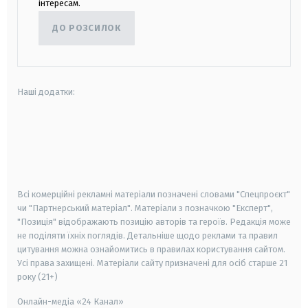
інтересам.
ДО РОЗСИЛОК
Наші додатки:
android
apple
smart tv
samsung smart tv
Всі комерційні рекламні матеріали позначені словами "Спецпроєкт"
чи "Партнерський матеріал". Матеріали з позначкою "Експерт",
"Позиція" відображають позицію авторів та героїв. Редакція може
не поділяти їхніх поглядів. Детальніше щодо реклами та правил
цитування можна ознайомитись в правилах користування сайтом.
Усі права захищені.
Матеріали сайту призначені для осіб старше
21
року (21+)
Онлайн-медіа «24 Канал»