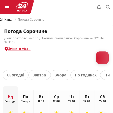
24 Канал
Погода Сорочине
Погода Сорочине
Дніпропетровська обл., Нікопольський район, Сорочине, 47.92°Пн,
34.1°Сх
Змінити місто
Сьогодні
Завтра
Вчора
По годинах
Тиж
Нд
Пн
Вт
Ср
Чт
Пт
Сб
Сьогодні
Завтра
11.08
12.08
13.08
14.08
15.08