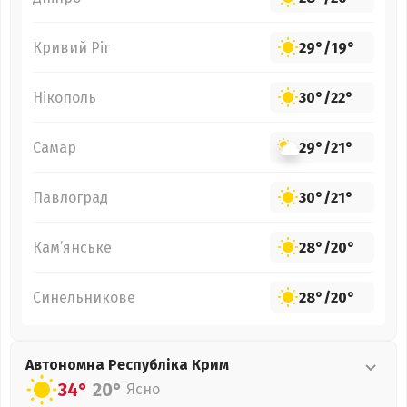
Кривий Ріг
29°
/
19°
Нікополь
30°
/
22°
Самар
29°
/
21°
Павлоград
30°
/
21°
Кам’янське
28°
/
20°
Синельникове
28°
/
20°
Автономна Республіка Крим
34°
20°
Ясно