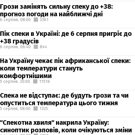
Грози замінять сильну спеку до +38:
прогноз погоди на найближчі дні
6 серпня,
08:00
3361
Пік спеки в Україні: де 6 серпня пригріє до
+38 градусів
6 серпня,
06:40
844
На Україну чекає пік африканської спеки:
коли температури стануть
комфортнішими
5 серпня,
20:00
11516
Спека не відступає: де будуть грози та чи
опуститься температура цього тижня
5 серпня,
08:00
1325
"Спекотна хвиля" накрила Україну:
синоптик розповів, коли очікуються зміни