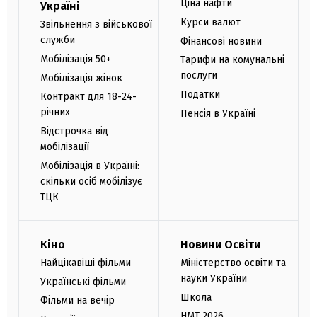
Ціна нафти
Україні
Курси валют
Звільнення з військової
служби
Фінансові новини
Мобілізація 50+
Тарифи на комунальні
послуги
Мобілізація жінок
Податки
Контракт для 18-24-
річних
Пенсія в Україні
Відстрочка від
мобілізації
Мобілізація в Україні:
скільки осіб мобілізує
ТЦК
Кіно
Новини Освіти
Найцікавіші фільми
Міністерство освіти та
науки України
Українські фільми
Школа
Фільми на вечір
НМТ 2026