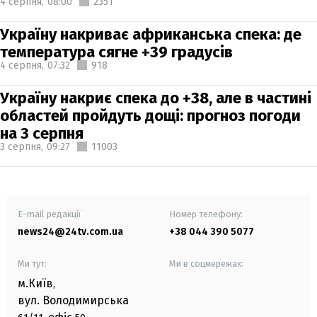
4 серпня,
08:00
2351
Україну накриває африканська спека: де
температура сягне +39 градусів
4 серпня,
07:32
918
Україну накриє спека до +38, але в частині
областей пройдуть дощі: прогноз погоди
на 3 серпня
3 серпня,
09:27
11003
E-mail редакції
Номер телефону:
news24@24tv.com.ua
+38 044 390 5077
Ми тут:
Ми в соцмережах:
м.Київ
,
вул. Володимирська