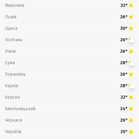
Миколаїв
32°
Львів
26°
Одеса
30°
Полтава
26°
Рівне
26°
Суми
28°
Тернопіль
26°
Харків
28°
Херсон
32°
Хмельницький
24°
Черкаси
26°
Чернігів
25°