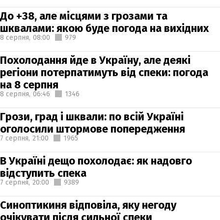
До +38, але місцями з грозами та
шквалами: якою буде погода на вихідних
8 серпня,
08:00
979
Похолодання йде в Україну, але деякі
регіони потерпатимуть від спеки: погода
на 8 серпня
8 серпня,
06:46
1346
Грози, град і шквали: по всій Україні
оголосили штормове попередження
7 серпня,
21:00
1965
В Україні дещо похолодає: як надовго
відступить спека
7 серпня,
20:00
9389
Синоптикиня відповіла, яку негоду
очікувати після сильної спеки