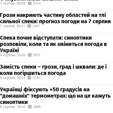
7 серпня,
08:00
2444
Грози накриють частину областей на тлі
сильної спеки: прогноз погоди на 7 серпня
7 серпня,
06:21
2397
Спека почне відступати: синоптики
розповіли, коли та як зміниться погода в
Україні
6 серпня,
20:00
1071
Замість спеки – грози, град і шквали: де і
коли погіршиться погода
6 серпня,
18:53
2133
Українці фіксують +50 градусів на
"домашніх" термометрах: що на це кажуть
синоптики
6 серпня,
16:46
2388