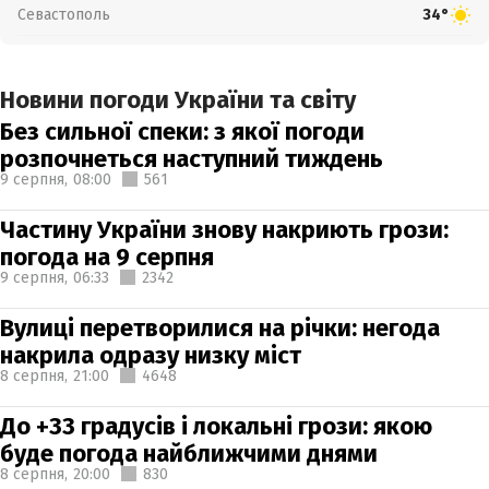
Севастополь
34°
Новини погоди України та світу
Без сильної спеки: з якої погоди
розпочнеться наступний тиждень
9 серпня,
08:00
561
Частину України знову накриють грози:
погода на 9 серпня
9 серпня,
06:33
2342
Вулиці перетворилися на річки: негода
накрила одразу низку міст
8 серпня,
21:00
4648
До +33 градусів і локальні грози: якою
буде погода найближчими днями
8 серпня,
20:00
830