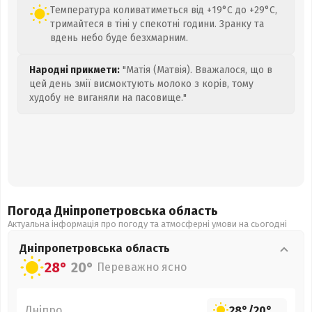
Температура коливатиметься від +19°C до +29°C,
тримайтеся в тіні у спекотні години. Зранку та
вдень небо буде безхмарним.
Народні прикмети:
"Матія (Матвія). Вважалося, що в
цей день змії висмоктують молоко з корів, тому
худобу не виганяли на пасовище."
Погода Дніпропетровська
область
Актуальна інформація про погоду та атмосферні умови на сьогодні
Дніпропетровська
область
28°
20°
Переважно ясно
Дніпро
28°
/
20°