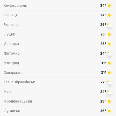
Сімферополь
34°
Вінниця
24°
Чернівці
26°
Луцьк
25°
Донецьк
35°
Житомир
24°
Ужгород
31°
Запоріжжя
31°
Івано-Франківськ
27°
Київ
24°
Кропивницький
28°
Луганськ
36°