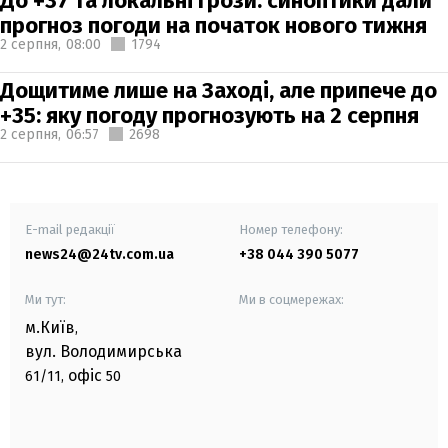
До +37 та локальні грози: синоптики дали
прогноз погоди на початок нового тижня
2 серпня,
08:00
1794
Дощитиме лише на Заході, але припече до
+35: яку погоду прогнозують на 2 серпня
2 серпня,
06:57
2698
E-mail редакції
Номер телефону:
news24@24tv.com.ua
+38 044 390 5077
Ми тут:
Ми в соцмережах:
м.Київ
,
вул. Володимирська
офіс
61/11,
50