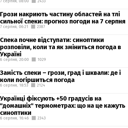
7 серпня,
08:00
2433
Грози накриють частину областей на тлі
сильної спеки: прогноз погоди на 7 серпня
7 серпня,
06:21
2387
Спека почне відступати: синоптики
розповіли, коли та як зміниться погода в
Україні
6 серпня,
20:00
1029
Замість спеки – грози, град і шквали: де і
коли погіршиться погода
6 серпня,
18:53
2124
Українці фіксують +50 градусів на
"домашніх" термометрах: що на це кажуть
синоптики
6 серпня,
16:46
2343