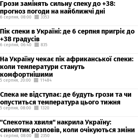
Грози замінять сильну спеку до +38:
прогноз погоди на найближчі дні
6 серпня,
08:00
3353
Пік спеки в Україні: де 6 серпня пригріє до
+38 градусів
6 серпня,
06:40
835
На Україну чекає пік африканської спеки:
коли температури стануть
комфортнішими
5 серпня,
20:00
11484
Спека не відступає: де будуть грози та чи
опуститься температура цього тижня
5 серпня,
08:00
1320
"Спекотна хвиля" накрила Україну:
синоптик розповів, коли очікуються зміни
4 серпня,
08:00
2350