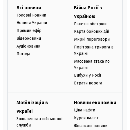
Всі новини
Війна Росії з
Головні новини
Україною
Новини України
Ракетні обстріли
Прямий ефір
Карта бойових дій
Відеоновини
Мирні переговори
Аудіоновини
Повітряна тривога в
Україні
Погода
Масована атака по
Україні
Вибухи у Росії
Втрати ворога
Мобілізація в
Новини економіки
Ціна нафти
Україні
Курси валют
Звільнення з військової
служби
Фінансові новини