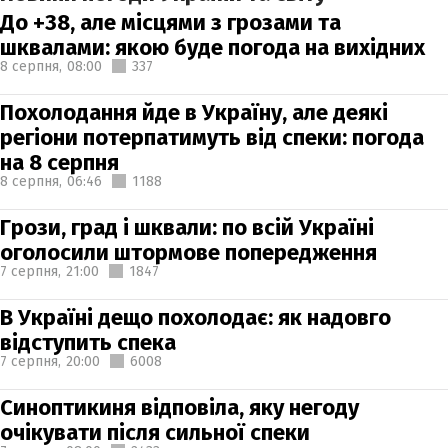
До +38, але місцями з грозами та
шквалами: якою буде погода на вихідних
8 серпня,
08:00
337
Похолодання йде в Україну, але деякі
регіони потерпатимуть від спеки: погода
на 8 серпня
8 серпня,
06:46
1188
Грози, град і шквали: по всій Україні
оголосили штормове попередження
7 серпня,
21:00
1847
В Україні дещо похолодає: як надовго
відступить спека
7 серпня,
20:00
6008
Синоптикиня відповіла, яку негоду
очікувати після сильної спеки