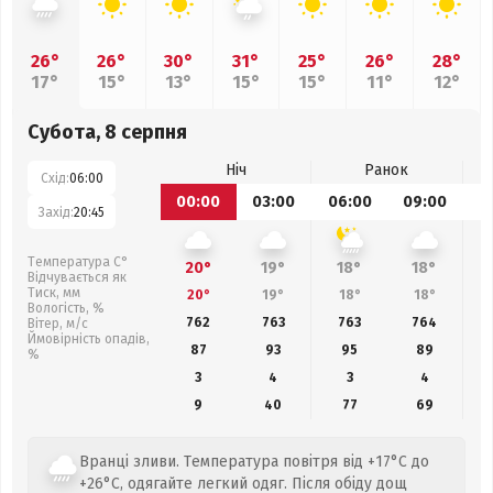
26°
26°
30°
31°
25°
26°
28°
17°
15°
13°
15°
15°
11°
12°
Субота, 8 серпня
Ніч
Ранок
Схід:
06:00
00:00
03:00
06:00
09:00
1
Захід:
20:45
Температура С°
20°
19°
18°
18°
Відчувається як
Тиск, мм
20°
19°
18°
18°
Вологість, %
762
763
763
764
Вітер, м/с
Ймовірність опадів,
87
93
95
89
%
3
4
3
4
9
40
77
69
Вранці зливи. Температура повітря від +17°C до
+26°C, одягайте легкий одяг. Після обіду дощ