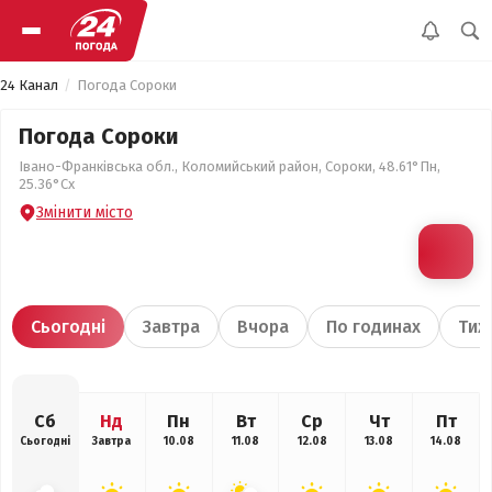
24 Канал
Погода Сороки
Погода Сороки
Івано-Франківська обл., Коломийський район, Сороки, 48.61°Пн,
25.36°Сх
Змінити місто
Сьогодні
Завтра
Вчора
По годинах
Тиж
Сб
Нд
Пн
Вт
Ср
Чт
Пт
Сьогодні
Завтра
10.08
11.08
12.08
13.08
14.08