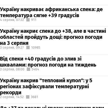
Україну накриває африканська спека: де
температура сягне +39 градусів
4 серпня,
07:32
911
Україну накриє спека до +38, але в частині
областей пройдуть дощі: прогноз погоди
на 3 серпня
3 серпня,
09:27
10985
Від спеки +40 градусів до злив зі
шквалами: прогноз погоди на тиждень
3 серпня,
08:00
5464
Україну накрив "тепловий купол": у 5
регіонах зафіксували температурні
рекорди
2 серпня,
14:52
3681