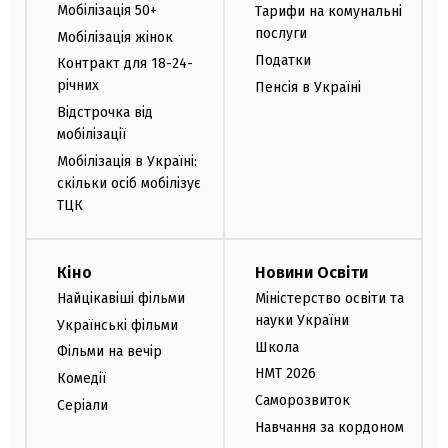
Мобілізація 50+
Тарифи на комунальні
послуги
Мобілізація жінок
Податки
Контракт для 18-24-
річних
Пенсія в Україні
Відстрочка від
мобілізації
Мобілізація в Україні:
скільки осіб мобілізує
ТЦК
Кіно
Новини Освіти
Найцікавіші фільми
Міністерство освіти та
науки України
Українські фільми
Школа
Фільми на вечір
НМТ 2026
Комедії
Саморозвиток
Серіали
Навчання за кордоном