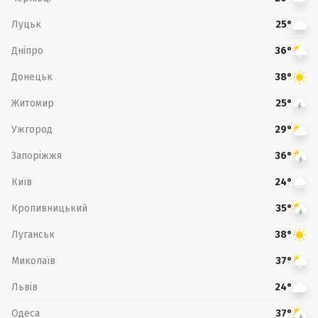
Луцьк
25°
Дніпро
36°
Донецьк
38°
Житомир
25°
Ужгород
29°
Запоріжжя
36°
Київ
24°
Кропивницький
35°
Луганськ
38°
Миколаїв
37°
Львів
24°
Одеса
37°