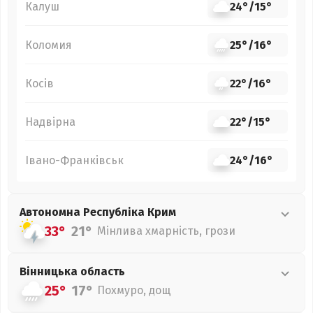
Калуш
24°
/
15°
Коломия
25°
/
16°
Косів
22°
/
16°
Надвірна
22°
/
15°
Івано-Франківськ
24°
/
16°
Автономна Республіка Крим
33°
21°
Мінлива хмарність, грози
Вінницька
область
25°
17°
Похмуро, дощ