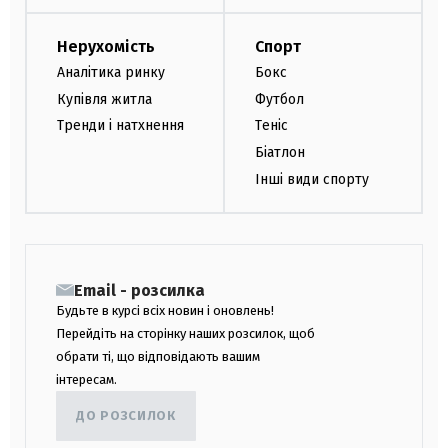
Нерухомість
Спорт
Аналітика ринку
Бокс
Купівля житла
Футбол
Тренди і натхнення
Теніс
Біатлон
Інші види спорту
Email - розсилка
Будьте в курсі всіх новин і оновлень!
Перейдіть на сторінку наших розсилок, щоб
обрати ті, що відповідають вашим
інтересам.
ДО РОЗСИЛОК