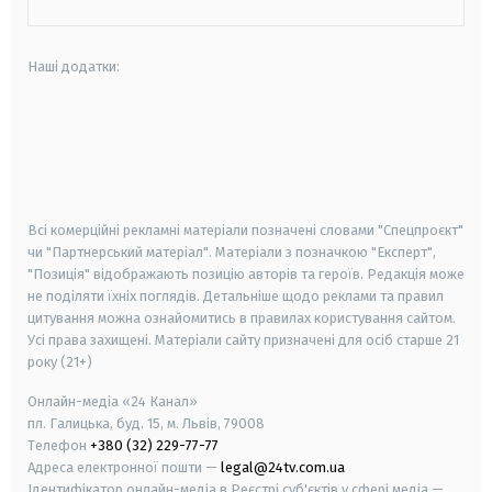
Наші додатки:
android
apple
smart tv
samsung smart tv
Всі комерційні рекламні матеріали позначені словами "Спецпроєкт"
чи "Партнерський матеріал". Матеріали з позначкою "Експерт",
"Позиція" відображають позицію авторів та героїв. Редакція може
не поділяти їхніх поглядів. Детальніше щодо реклами та правил
цитування можна ознайомитись в правилах користування сайтом.
Усі права захищені.
Матеріали сайту призначені для осіб старше
21
року (21+)
Онлайн-медіа «24 Канал»
пл. Галицька, буд. 15, м. Львів, 79008
Телефон
+380 (32) 229-77-77
Адреса електронної пошти —
legal@24tv.com.ua
Ідентифікатор онлайн-медіа в Реєстрі суб'єктів у сфері медіа —