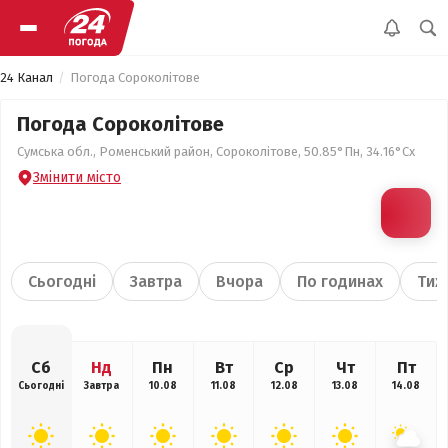
24 Канал
Погода Сороколітове
Погода Сороколітове
Сумська обл., Роменський район, Сороколітове, 50.85°Пн, 34.16°Сх
Змінити місто
Сьогодні
Завтра
Вчора
По годинах
Тиж
Сб
Нд
Пн
Вт
Ср
Чт
Пт
Сьогодні
Завтра
10.08
11.08
12.08
13.08
14.08