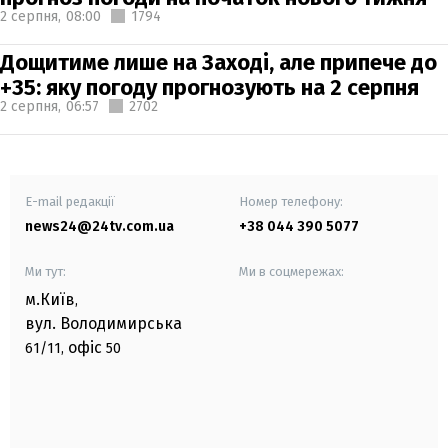
2 серпня,
08:00
1794
Дощитиме лише на Заході, але припече до
+35: яку погоду прогнозують на 2 серпня
2 серпня,
06:57
2702
E-mail редакції
Номер телефону:
news24@24tv.com.ua
+38 044 390 5077
Ми тут:
Ми в соцмережах:
м.Київ
,
вул. Володимирська
офіс
61/11,
50