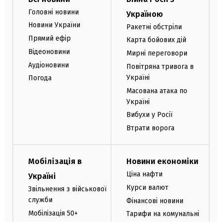
Головні новини
Україною
Новини України
Ракетні обстріли
Прямий ефір
Карта бойових дій
Відеоновини
Мирні переговори
Аудіоновини
Повітряна тривога в
Україні
Погода
Масована атака по
Україні
Вибухи у Росії
Втрати ворога
Мобілізація в
Новини економіки
Ціна нафти
Україні
Курси валют
Звільнення з військової
служби
Фінансові новини
Мобілізація 50+
Тарифи на комунальні