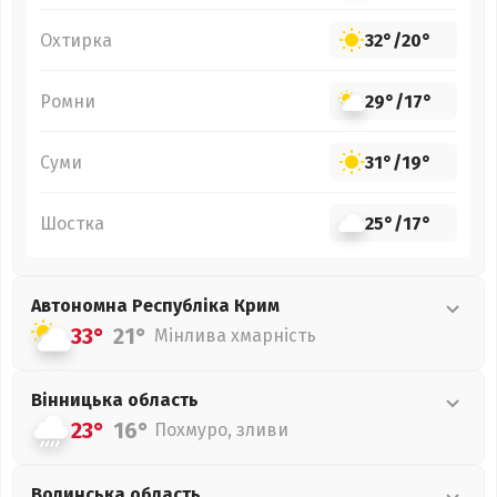
Охтирка
32°
/
20°
Ромни
29°
/
17°
Суми
31°
/
19°
Шостка
25°
/
17°
Автономна Республіка Крим
33°
21°
Мінлива хмарність
Вінницька
область
23°
16°
Похмуро, зливи
Волинська
область