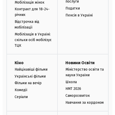
послуги
Мобілізація жінок
Податки
Контракт для 18-24-
річних
Пенсія в Україні
Відстрочка від
мобілізації
Мобілізація в Україні:
скільки осіб мобілізує
ТЦК
Кіно
Новини Освіти
Найцікавіші фільми
Міністерство освіти та
науки України
Українські фільми
Школа
Фільми на вечір
НМТ 2026
Комедії
Саморозвиток
Серіали
Навчання за кордоном