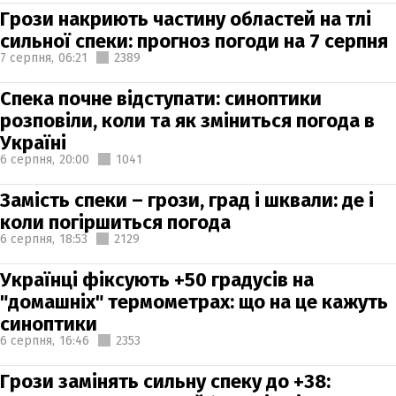
Грози накриють частину областей на тлі
сильної спеки: прогноз погоди на 7 серпня
7 серпня,
06:21
2389
Спека почне відступати: синоптики
розповіли, коли та як зміниться погода в
Україні
6 серпня,
20:00
1041
Замість спеки – грози, град і шквали: де і
коли погіршиться погода
6 серпня,
18:53
2129
Українці фіксують +50 градусів на
"домашніх" термометрах: що на це кажуть
синоптики
6 серпня,
16:46
2353
Грози замінять сильну спеку до +38: