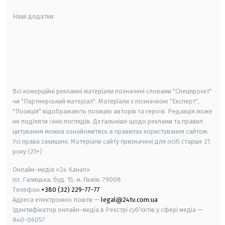
Наші додатки:
android
apple
smart tv
samsung smart tv
Всі комерційні рекламні матеріали позначені словами "Спецпроєкт"
чи "Партнерський матеріал". Матеріали з позначкою "Експерт",
"Позиція" відображають позицію авторів та героїв. Редакція може
не поділяти їхніх поглядів. Детальніше щодо реклами та правил
цитування можна ознайомитись в правилах користування сайтом.
Усі права захищені.
Матеріали сайту призначені для осіб старше
21
року (21+)
Онлайн-медіа «24 Канал»
пл. Галицька, буд. 15, м. Львів, 79008
Телефон
+380 (32) 229-77-77
Адреса електронної пошти —
legal@24tv.com.ua
Ідентифікатор онлайн-медіа в Реєстрі суб'єктів у сфері медіа —
R40-06057