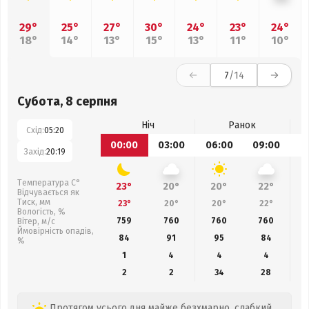
29°
25°
27°
30°
24°
23°
24°
18°
14°
13°
15°
13°
11°
10°
7
/14
Субота, 8 серпня
Ніч
Ранок
Схід:
05:20
00:00
03:00
06:00
09:00
1
Захід:
20:19
Температура С°
23°
20°
20°
22°
Відчувається як
Тиск, мм
23°
20°
20°
22°
Вологість, %
759
760
760
760
Вітер, м/с
Ймовірність опадів,
84
91
95
84
%
1
4
4
4
2
2
34
28
Протягом усього дня майже безхмарно, слабкий