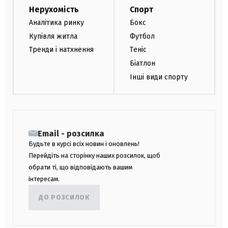
Нерухомість
Спорт
Аналітика ринку
Бокс
Купівля житла
Футбол
Тренди і натхнення
Теніс
Біатлон
Інші види спорту
Email - розсилка
Будьте в курсі всіх новин і оновлень!
Перейдіть на сторінку наших розсилок, щоб
обрати ті, що відповідають вашим
інтересам.
ДО РОЗСИЛОК