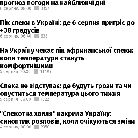
прогноз погоди на найближчі дні
6 серпня,
08:00
3357
Пік спеки в Україні: де 6 серпня пригріє до
+38 градусів
6 серпня,
06:40
836
На Україну чекає пік африканської спеки:
коли температури стануть
комфортнішими
5 серпня,
20:00
11499
Спека не відступає: де будуть грози та чи
опуститься температура цього тижня
5 серпня,
08:00
1322
"Спекотна хвиля" накрила Україну:
синоптик розповів, коли очікуються зміни
4 серпня,
08:00
2350