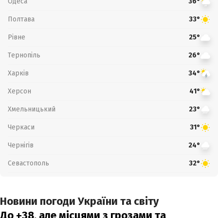
Одеса
36°
Полтава
33°
Рівне
25°
Тернопіль
26°
Харків
34°
Херсон
41°
Хмельницький
23°
Черкаси
31°
Чернігів
24°
Севастополь
32°
Новини погоди України та світу
До +38, але місцями з грозами та