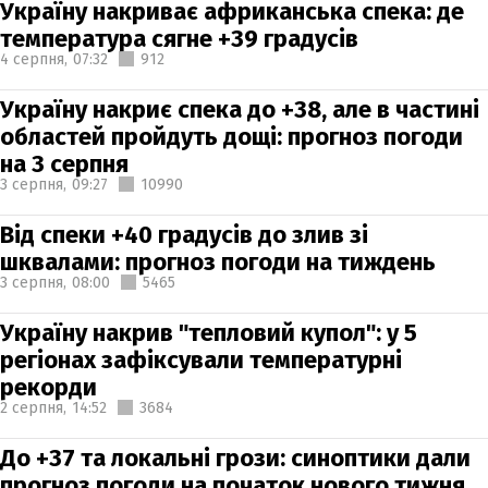
Україну накриває африканська спека: де
температура сягне +39 градусів
4 серпня,
07:32
912
Україну накриє спека до +38, але в частині
областей пройдуть дощі: прогноз погоди
на 3 серпня
3 серпня,
09:27
10990
Від спеки +40 градусів до злив зі
шквалами: прогноз погоди на тиждень
3 серпня,
08:00
5465
Україну накрив "тепловий купол": у 5
регіонах зафіксували температурні
рекорди
2 серпня,
14:52
3684
До +37 та локальні грози: синоптики дали
прогноз погоди на початок нового тижня