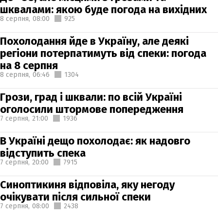
шквалами: якою буде погода на вихідних
8 серпня,
08:00
925
Похолодання йде в Україну, але деякі
регіони потерпатимуть від спеки: погода
на 8 серпня
8 серпня,
06:46
1304
Грози, град і шквали: по всій Україні
оголосили штормове попередження
7 серпня,
21:00
1936
В Україні дещо похолодає: як надовго
відступить спека
7 серпня,
20:00
7915
Синоптикиня відповіла, яку негоду
очікувати після сильної спеки
7 серпня,
08:00
2438