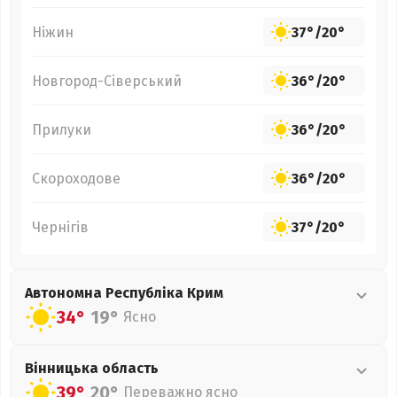
Ніжин
37°
/
20°
Новгород-Сіверський
36°
/
20°
Прилуки
36°
/
20°
Скороходове
36°
/
20°
Чернігів
37°
/
20°
Автономна Республіка Крим
34°
19°
Ясно
Вінницька
область
39°
20°
Переважно ясно