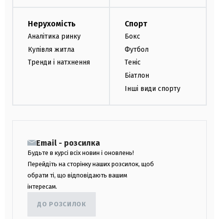
Нерухомість
Спорт
Аналітика ринку
Бокс
Купівля житла
Футбол
Тренди і натхнення
Теніс
Біатлон
Інші види спорту
Email - розсилка
Будьте в курсі всіх новин і оновлень!
Перейдіть на сторінку наших розсилок, щоб
обрати ті, що відповідають вашим
інтересам.
ДО РОЗСИЛОК