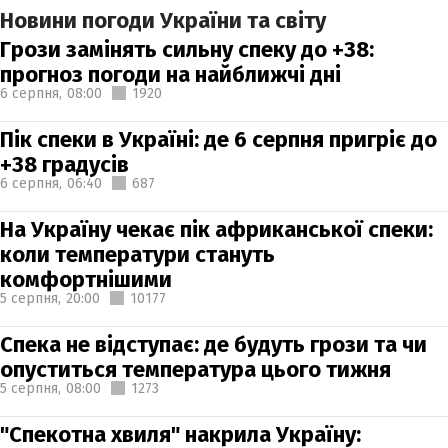
Новини погоди України та світу
Грози замінять сильну спеку до +38:
прогноз погоди на найближчі дні
6 серпня,
08:00
1920
Пік спеки в Україні: де 6 серпня пригріє до
+38 градусів
6 серпня,
06:40
687
На Україну чекає пік африканської спеки:
коли температури стануть
комфортнішими
5 серпня,
20:00
10177
Спека не відступає: де будуть грози та чи
опуститься температура цього тижня
5 серпня,
08:00
1273
"Спекотна хвиля" накрила Україну: