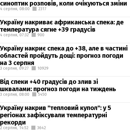
синоптик розповів, коли очікуються зміни
4 серпня,
08:00
2317
Україну накриває африканська спека: де
температура сягне +39 градусів
4 серпня,
07:32
900
Україну накриє спека до +38, але в частині
областей пройдуть дощі: прогноз погоди
на 3 серпня
3 серпня,
09:27
10929
Від спеки +40 градусів до злив зі
шквалами: прогноз погоди на тиждень
3 серпня,
08:00
5450
Україну накрив "тепловий купол": у 5
регіонах зафіксували температурні
рекорди
2 серпня,
14:52
3642