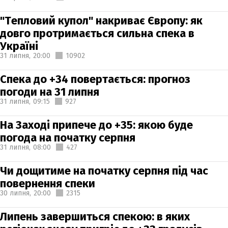
"Тепловий купол" накриває Європу: як
довго протримається сильна спека в
Україні
31 липня,
20:00
10902
Спека до +34 повертається: прогноз
погоди на 31 липня
31 липня,
09:15
927
На Заході припече до +35: якою буде
погода на початку серпня
31 липня,
08:00
427
Чи дощитиме на початку серпня під час
повернення спеки
30 липня,
20:00
2315
Липень завершиться спекою: в яких