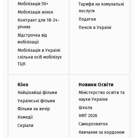
Мобілізація 50+
Тарифи на комунальні
послуги
Мобілізація жінок
Податки
Контракт для 18-24-
річних
Пенсія в Україні
Відстрочка від
мобілізації
Мобілізація в Україні:
скільки осіб мобілізує
ТЦК
Кіно
Новини Освіти
Найцікавіші фільми
Міністерство освіти та
науки України
Українські фільми
Школа
Фільми на вечір
НМТ 2026
Комедії
Саморозвиток
Серіали
Навчання за кордоном