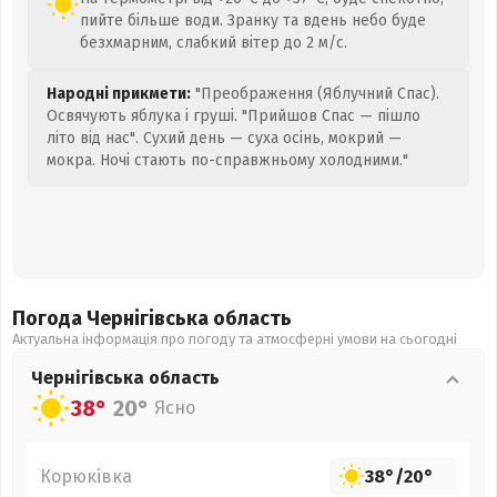
пийте більше води. Зранку та вдень небо буде
безхмарним, слабкий вітер до 2 м/с.
Народні прикмети:
"Преображення (Яблучний Спас).
Освячують яблука і груші. "Прийшов Спас — пішло
літо від нас". Сухий день — суха осінь, мокрий —
мокра. Ночі стають по-справжньому холодними."
Погода Чернігівська
область
Актуальна інформація про погоду та атмосферні умови на сьогодні
Чернігівська
область
38°
20°
Ясно
Корюківка
38°
/
20°