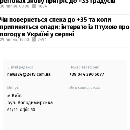
регіонах знову пригріє до +33 градусів
30 липня,
08:00
1884
Чи повернеться спека до +35 та коли
припиняться опади: інтерв'ю із Птухою про
погоду в Україні у серпні
29 липня,
14:00
2494
E-mail редакції
Номер телефону:
news24@24tv.com.ua
+38 044 390 5077
Ми тут:
Ми в соцмережах:
м.Київ
,
вул. Володимирська
офіс
61/11,
50