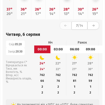
37°
36°
26°
26°
28°
30°
26°
20°
21°
17°
14°
13°
14°
15°
7
/14
Четвер, 6 серпня
Ніч
Ранок
Схід:
05:20
00:00
03:00
06:00
09:00
1
Захід:
20:30
Температура С°
24°
22°
21°
28°
Відчувається як
Тиск, мм
24°
22°
21°
30°
Вологість, %
762
762
762
762
Вітер, м/с
Ймовірність опадів,
66
76
81
59
%
2
2
1
1
2
2
2
2
На термометрі від +20°C до +37°C, буде спекотно,