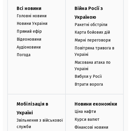
Всі новини
Війна Росії з
Головні новини
Україною
Новини України
Ракетні обстріли
Прямий ефір
Карта бойових дій
Відеоновини
Мирні переговори
Аудіоновини
Повітряна тривога в
Україні
Погода
Масована атака по
Україні
Вибухи у Росії
Втрати ворога
Мобілізація в
Новини економіки
Ціна нафти
Україні
Курси валют
Звільнення з військової
служби
Фінансові новини