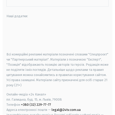
Наші додатки:
android
apple
smart tv
samsung smart tv
Всі комерційні рекламні матеріали позначені словами "Спецпроєкт"
чи "Партнерський матеріал". Матеріали з позначкою "Експерт",
"Позиція" відображають позицію авторів та героїв. Редакція може
не поділяти їхніх поглядів. Детальніше щодо реклами та правил
цитування можна ознайомитись в правилах користування сайтом.
Усі права захищені.
Матеріали сайту призначені для осіб старше
21
року (21+)
Онлайн-медіа «24 Канал»
пл. Галицька, буд. 15, м. Львів, 79008
Телефон
+380 (32) 229-77-77
Адреса електронної пошти —
legal@24tv.com.ua
Ідентифікатор онлайн-медіа в Реєстрі суб'єктів у сфері медіа —