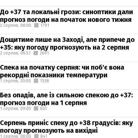
До +37 та локальні грози: синоптики дали
прогноз погоди на початок нового тижня
2 серпня,
08:00
1791
Дощитиме лише на Заході, але припече до
+35: яку погоду прогнозують на 2 серпня
2 серпня,
06:57
2691
Спека на початку серпня: чи поб'є вона
рекордні показники температури
1 серпня,
20:00
1538
Без опадів, але із сильною спекою до +37:
прогноз погоди на 1 серпня
1 серпня,
09:05
653
Серпень приніс спеку до +38 градусів: яку
погоду прогнозують на вихідні
1 серпня,
08:00
841