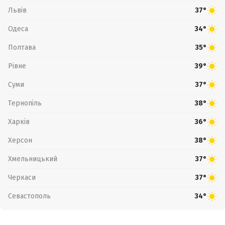
Львів
37°
Одеса
34°
Полтава
35°
Рівне
39°
Суми
37°
Тернопіль
38°
Харків
36°
Херсон
38°
Хмельницький
37°
Черкаси
37°
Севастополь
34°