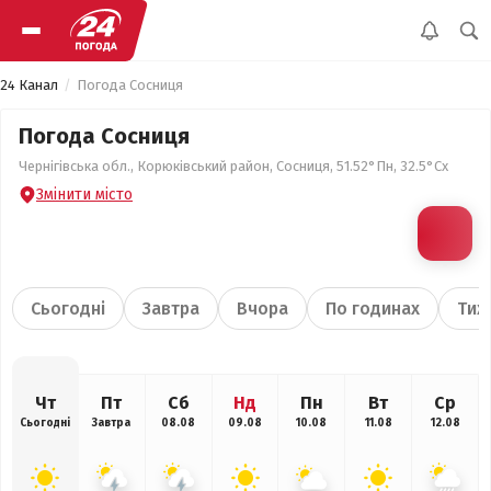
24 Канал
Погода Сосниця
Погода Сосниця
Чернігівська обл., Корюківський район, Сосниця, 51.52°Пн, 32.5°Сх
Змінити місто
Сьогодні
Завтра
Вчора
По годинах
Тиж
Чт
Пт
Сб
Нд
Пн
Вт
Ср
Сьогодні
Завтра
08.08
09.08
10.08
11.08
12.08