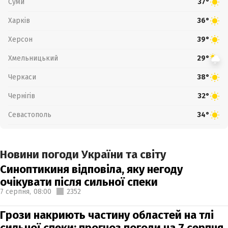
Суми
37°
Харків
36°
Херсон
39°
Хмельницький
29°
Черкаси
38°
Чернігів
32°
Севастополь
34°
Новини погоди України та світу
Синоптикиня відповіла, яку негоду
очікувати після сильної спеки
7 серпня,
08:00
2352
Грози накриють частину областей на тлі
сильної спеки: прогноз погоди на 7 серпня