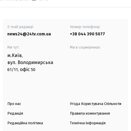
E-mail редакції
Номер телефону:
news24@24tv.com.ua
+38 044 390 5077
Ми тут:
Ми в соцмережах:
м.Київ
,
вул. Володимирська
офіс
61/11,
50
Про нас
Угода Користувача Спільноти
Редакція
Правила коментування
Редакційна політика
Технічна інформація