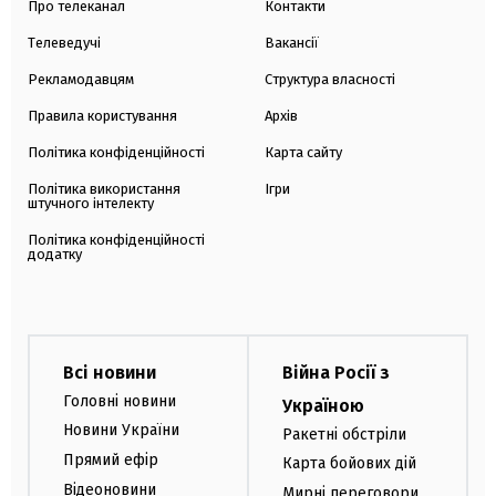
Про телеканал
Контакти
Телеведучі
Вакансії
Рекламодавцям
Структура власності
Правила користування
Архів
Політика конфіденційності
Карта сайту
Політика використання
Ігри
штучного інтелекту
Політика конфіденційності
додатку
Всі новини
Війна Росії з
Головні новини
Україною
Новини України
Ракетні обстріли
Прямий ефір
Карта бойових дій
Відеоновини
Мирні переговори