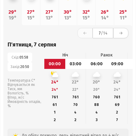
29°
27°
27°
30°
32°
26°
25°
19°
15°
13°
13°
15°
14°
11°
7
/14
П'ятниця, 7 серпня
Ніч
Ранок
Схід:
05:58
00:00
03:00
06:00
09:00
1
Захід:
20:50
Температура С°
24°
22°
20°
24°
Відчувається як
Тиск, мм
24°
22°
20°
24°
Вологість, %
761
761
760
761
Вітер, м/с
Ймовірність опадів,
61
70
88
69
%
1
4
4
2
2
2
3
7
До обіду похмуро, ледь відчутний вітер до 4 м/с.