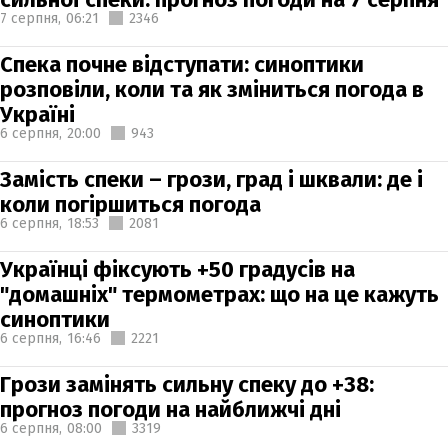
7 серпня,
06:21
2346
Спека почне відступати: синоптики
розповіли, коли та як зміниться погода в
Україні
6 серпня,
20:00
943
Замість спеки – грози, град і шквали: де і
коли погіршиться погода
6 серпня,
18:53
2081
Українці фіксують +50 градусів на
"домашніх" термометрах: що на це кажуть
синоптики
6 серпня,
16:46
2221
Грози замінять сильну спеку до +38:
прогноз погоди на найближчі дні
6 серпня,
08:00
3319