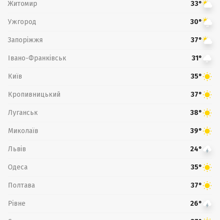
Житомир
33°
Ужгород
30°
Запоріжжя
37°
Івано-Франківськ
31°
Київ
35°
Кропивницький
37°
Луганськ
38°
Миколаїв
39°
Львів
24°
Одеса
35°
Полтава
37°
Рівне
26°