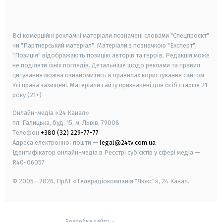
smart tv
samsung smart tv
Всі комерційні рекламні матеріали позначені словами "Спецпроєкт"
чи "Партнерський матеріал". Матеріали з позначкою "Експерт",
"Позиція" відображають позицію авторів та героїв. Редакція може
не поділяти їхніх поглядів. Детальніше щодо реклами та правил
цитування можна ознайомитись в правилах користування сайтом.
Усі права захищені.
Матеріали сайту призначені для осіб старше
21
року (21+)
Онлайн-медіа «24 Канал»
пл. Галицька, буд. 15, м. Львів, 79008
Телефон
+380 (32) 229-77-77
Адреса електронної пошти —
legal@24tv.com.ua
Ідентифікатор онлайн-медіа в Реєстрі суб'єктів у сфері медіа —
R40-06057
© 2005—2026,
ПрАТ «Телерадіокомпанія "Люкс"», 24 Канал.
Розробка сайту
-