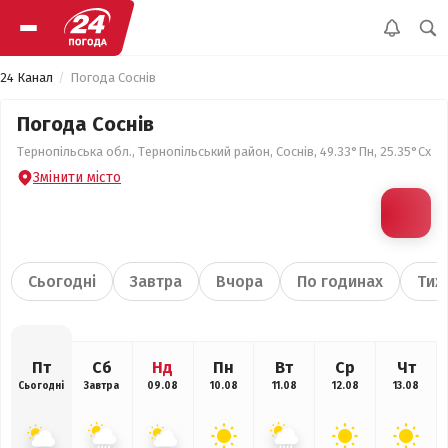
24 Канал
Погода Соснів
Погода Соснів
Тернопільська обл., Тернопільський район, Соснів, 49.33°Пн, 25.35°Сх
Змінити місто
Сьогодні
Завтра
Вчора
По годинах
Тиж
Пт
Сб
Нд
Пн
Вт
Ср
Чт
Сьогодні
Завтра
09.08
10.08
11.08
12.08
13.08