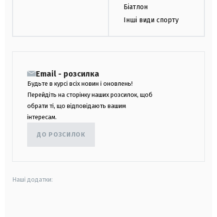
Біатлон
Інші види спорту
Email - розсилка
Будьте в курсі всіх новин і оновлень!
Перейдіть на сторінку наших розсилок, щоб
обрати ті, що відповідають вашим
інтересам.
ДО РОЗСИЛОК
Наші додатки:
android
apple