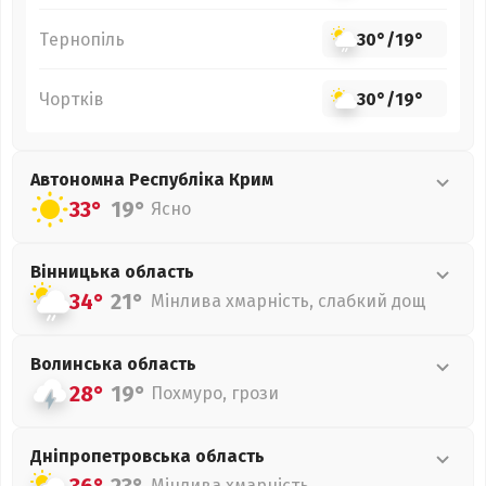
Тернопіль
30°
/
19°
Чортків
30°
/
19°
Автономна Республіка Крим
33°
19°
Ясно
Вінницька
область
34°
21°
Мінлива хмарність, слабкий дощ
Волинська
область
28°
19°
Похмуро, грози
Дніпропетровська
область
Мінлива хмарність