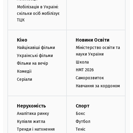
Мобілізація в Україні:
скільки осіб мобілізує
ТЦК
Кіно
Новини Освіти
Найцікавіші фільми
Міністерство освіти та
науки України
Українські фільми
Школа
Фільми на вечір
НМТ 2026
Комедії
Саморозвиток
Серіали
Навчання за кордоном
Нерухомість
Спорт
Аналітика ринку
Бокс
Купівля житла
Футбол
Тренди і натхнення
Теніс