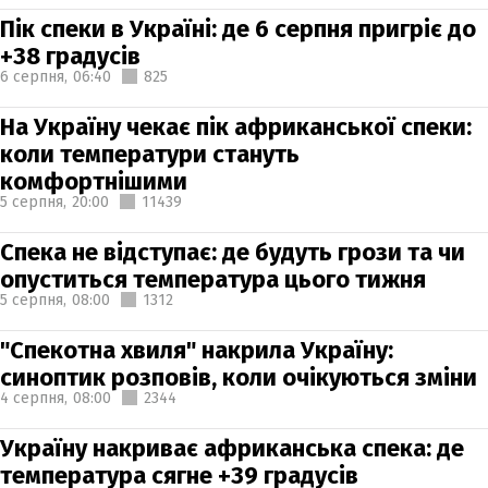
Пік спеки в Україні: де 6 серпня пригріє до
+38 градусів
6 серпня,
06:40
825
На Україну чекає пік африканської спеки:
коли температури стануть
комфортнішими
5 серпня,
20:00
11439
Спека не відступає: де будуть грози та чи
опуститься температура цього тижня
5 серпня,
08:00
1312
"Спекотна хвиля" накрила Україну:
синоптик розповів, коли очікуються зміни
4 серпня,
08:00
2344
Україну накриває африканська спека: де
температура сягне +39 градусів