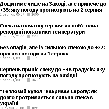
Дощитиме лише на Заході, але припече до
+35: яку погоду прогнозують на 2 серпня
2 серпня,
06:57
2696
Спека на початку серпня: чи поб'є вона
рекордні показники температури
1 серпня,
20:00
1539
Без опадів, але із сильною спекою до +37:
прогноз погоди на 1 серпня
1 серпня,
09:05
657
Серпень приніс спеку до +38 градусів: яку
погоду прогнозують на вихідні
1 серпня,
08:00
846
"Тепловий купол" накриває Європу: як
довго протримається сильна спека в
Україні
31 липня,
20:00
10915