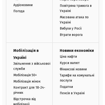
Аудіоновини
Повітряна тривога в
Україні
Погода
Масована атака по
Україні
Вибухи у Росії
Втрати ворога
Мобілізація в
Новини економіки
Ціна нафти
Україні
Курси валют
Звільнення з військової
служби
Фінансові новини
Мобілізація 50+
Тарифи на комунальні
послуги
Мобілізація жінок
Податки
Контракт для 18-24-
річних
Пенсія в Україні
Відстрочка від
мобілізації