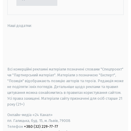
Наші додатки:
android
apple
smart tv
samsung smart tv
Всі комерційні рекламні матеріали позначені словами "Спецпроєкт"
чи "Партнерський матеріал". Матеріали з позначкою "Експерт",
"Позиція" відображають позицію авторів та героїв. Редакція може
не поділяти їхніх поглядів. Детальніше щодо реклами та правил
цитування можна ознайомитись в правилах користування сайтом.
Усі права захищені.
Матеріали сайту призначені для осіб старше
21
року (21+)
Онлайн-медіа «24 Канал»
пл. Галицька, буд. 15, м. Львів, 79008
Телефон
+380 (32) 229-77-77