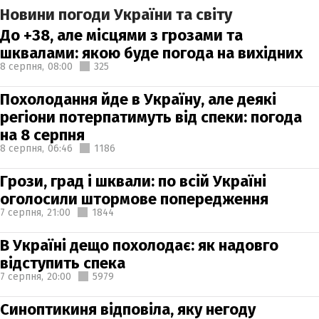
Новини погоди України та світу
До +38, але місцями з грозами та
шквалами: якою буде погода на вихідних
8 серпня,
08:00
325
Похолодання йде в Україну, але деякі
регіони потерпатимуть від спеки: погода
на 8 серпня
8 серпня,
06:46
1186
Грози, град і шквали: по всій Україні
оголосили штормове попередження
7 серпня,
21:00
1844
В Україні дещо похолодає: як надовго
відступить спека
7 серпня,
20:00
5979
Синоптикиня відповіла, яку негоду