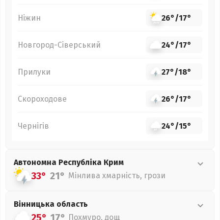
Ніжин
26°
/
17°
Новгород-Сіверський
24°
/
17°
Прилуки
27°
/
18°
Скороходове
26°
/
17°
Чернігів
24°
/
15°
Автономна Республіка Крим
33°
21°
Мінлива хмарність, грози
Вінницька
область
25°
17°
Похмуро, дощ