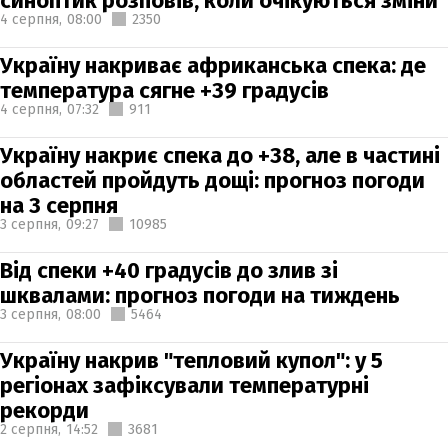
синоптик розповів, коли очікуються зміни
4 серпня,
08:00
2350
Україну накриває африканська спека: де
температура сягне +39 градусів
4 серпня,
07:32
911
Україну накриє спека до +38, але в частині
областей пройдуть дощі: прогноз погоди
на 3 серпня
3 серпня,
09:27
10985
Від спеки +40 градусів до злив зі
шквалами: прогноз погоди на тиждень
3 серпня,
08:00
5464
Україну накрив "тепловий купол": у 5
регіонах зафіксували температурні
рекорди
2 серпня,
14:52
3681