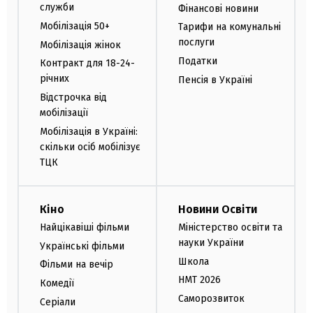
служби
Фінансові новини
Мобілізація 50+
Тарифи на комунальні
послуги
Мобілізація жінок
Податки
Контракт для 18-24-
річних
Пенсія в Україні
Відстрочка від
мобілізації
Мобілізація в Україні:
скільки осіб мобілізує
ТЦК
Кіно
Новини Освіти
Найцікавіші фільми
Міністерство освіти та
науки України
Українські фільми
Школа
Фільми на вечір
НМТ 2026
Комедії
Саморозвиток
Серіали