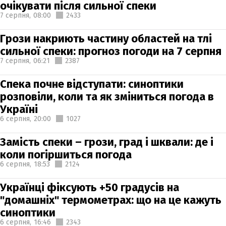
очікувати після сильної спеки
7 серпня,
08:00
2433
Грози накриють частину областей на тлі
сильної спеки: прогноз погоди на 7 серпня
7 серпня,
06:21
2387
Спека почне відступати: синоптики
розповіли, коли та як зміниться погода в
Україні
6 серпня,
20:00
1027
Замість спеки – грози, град і шквали: де і
коли погіршиться погода
6 серпня,
18:53
2124
Українці фіксують +50 градусів на
"домашніх" термометрах: що на це кажуть
синоптики
6 серпня,
16:46
2343