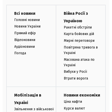
Всі новини
Війна Росії з
Головні новини
Україною
Новини України
Ракетні обстріли
Прямий ефір
Карта бойових дій
Відеоновини
Мирні переговори
Аудіоновини
Повітряна тривога в
Україні
Погода
Масована атака по
Україні
Вибухи у Росії
Втрати ворога
Мобілізація в
Новини економіки
Ціна нафти
Україні
Курси валют
Звільнення з військової