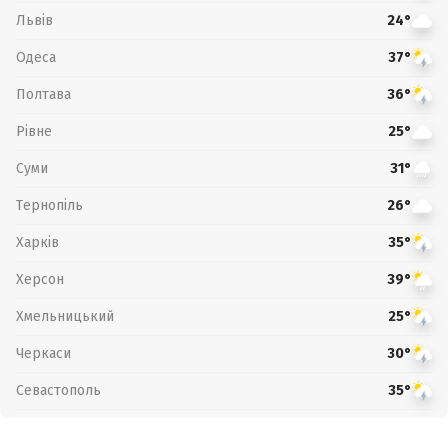
Львів
24°
Одеса
37°
Полтава
36°
Рівне
25°
Суми
31°
Тернопіль
26°
Харків
35°
Херсон
39°
Хмельницький
25°
Черкаси
30°
Севастополь
35°