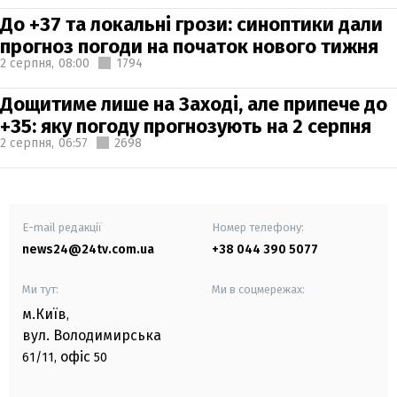
До +37 та локальні грози: синоптики дали
прогноз погоди на початок нового тижня
2 серпня,
08:00
1794
Дощитиме лише на Заході, але припече до
+35: яку погоду прогнозують на 2 серпня
2 серпня,
06:57
2698
E-mail редакції
Номер телефону:
news24@24tv.com.ua
+38 044 390 5077
Ми тут:
Ми в соцмережах:
м.Київ
,
вул. Володимирська
офіс
61/11,
50