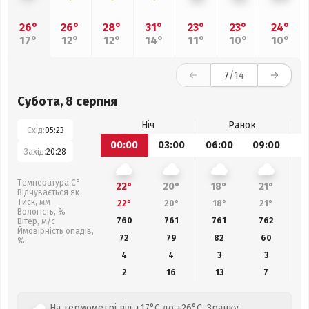
26°
26°
28°
31°
23°
23°
24°
17°
12°
12°
14°
11°
10°
10°
7
/14
Субота, 8 серпня
Ніч
Ранок
Схід:
05:23
00:00
03:00
06:00
09:00
1
Захід:
20:28
Температура С°
22°
20°
18°
21°
Відчувається як
Тиск, мм
22°
20°
18°
21°
Вологість, %
760
761
761
762
Вітер, м/с
Ймовірність опадів,
72
79
82
60
%
4
4
3
3
2
16
13
7
На термометрі від +17°C до +26°C. Зранку