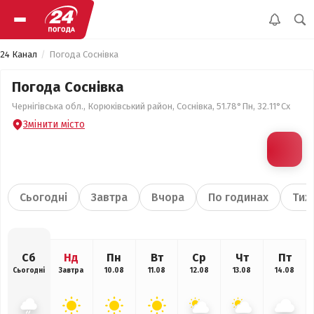
24 Канал
Погода Соснівка
Погода Соснівка
Чернігівська обл., Корюківський район, Соснівка, 51.78°Пн, 32.11°Сх
Змінити місто
Сьогодні
Завтра
Вчора
По годинах
Тиж
Сб
Нд
Пн
Вт
Ср
Чт
Пт
Сьогодні
Завтра
10.08
11.08
12.08
13.08
14.08