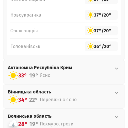
Новоукраїнка
37°
/
20°
Олександрія
37°
/
20°
Голованівськ
36°
/
20°
Автономна Республіка Крим
33°
19°
Ясно
Вінницька
область
34°
22°
Переважно ясно
Волинська
область
28°
19°
Похмуро, грози