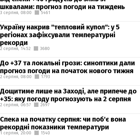
шквалами: прогноз погоди на тиждень
3 серпня,
08:00
5461
Україну накрив "тепловий купол": у 5
регіонах зафіксували температурні
рекорди
2 серпня,
14:52
3680
До +37 та локальні грози: синоптики дали
прогноз погоди на початок нового тижня
2 серпня,
08:00
1793
Дощитиме лише на Заході, але припече до
+35: яку погоду прогнозують на 2 серпня
2 серпня,
06:57
2697
Спека на початку серпня: чи поб'є вона
рекордні показники температури
1 серпня,
20:00
1540