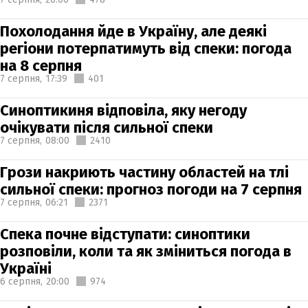
Похолодання йде в Україну, але деякі
регіони потерпатимуть від спеки: погода
на 8 серпня
7 серпня,
17:39
401
Синоптикиня відповіла, яку негоду
очікувати після сильної спеки
7 серпня,
08:00
2410
Грози накриють частину областей на тлі
сильної спеки: прогноз погоди на 7 серпня
7 серпня,
06:21
2371
Спека почне відступати: синоптики
розповіли, коли та як зміниться погода в
Україні
6 серпня,
20:00
974