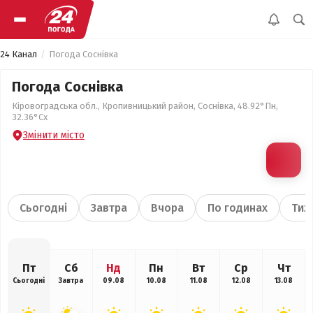
24 Канал
Погода Соснівка
Погода Соснівка
Кіровоградська обл., Кропивницький район, Соснівка, 48.92°Пн,
32.36°Сх
Змінити місто
Сьогодні
Завтра
Вчора
По годинах
Тиж
Пт
Сб
Нд
Пн
Вт
Ср
Чт
Сьогодні
Завтра
09.08
10.08
11.08
12.08
13.08