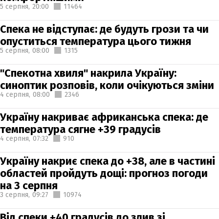
5 серпня,
20:00
11464
Спека не відступає: де будуть грози та чи
опуститься температура цього тижня
5 серпня,
08:00
1315
"Спекотна хвиля" накрила Україну:
синоптик розповів, коли очікуються зміни
4 серпня,
08:00
2346
Україну накриває африканська спека: де
температура сягне +39 градусів
4 серпня,
07:32
910
Україну накриє спека до +38, але в частині
областей пройдуть дощі: прогноз погоди
на 3 серпня
3 серпня,
09:27
10974
Від спеки +40 градусів до злив зі