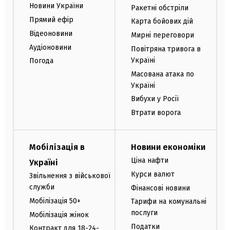
Новини України
Ракетні обстріли
Прямий ефір
Карта бойових дій
Відеоновини
Мирні переговори
Аудіоновини
Повітряна тривога в
Україні
Погода
Масована атака по
Україні
Вибухи у Росії
Втрати ворога
Мобілізація в
Новини економіки
Ціна нафти
Україні
Курси валют
Звільнення з військової
служби
Фінансові новини
Мобілізація 50+
Тарифи на комунальні
послуги
Мобілізація жінок
Податки
Контракт для 18-24-