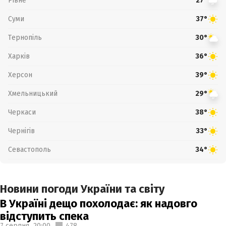
Рівне
27°
Суми
37°
Тернопіль
30°
Харків
36°
Херсон
39°
Хмельницький
29°
Черкаси
38°
Чернігів
33°
Севастополь
34°
Новини погоди України та світу
В Україні дещо похолодає: як надовго
відступить спека
7 серпня,
20:00
478