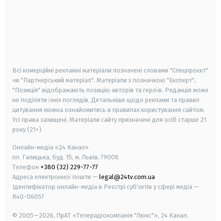
android
apple
smart tv
samsung smart tv
Всі комерційні рекламні матеріали позначені словами "Спецпроєкт"
чи "Партнерський матеріал". Матеріали з позначкою "Експерт",
"Позиція" відображають позицію авторів та героїв. Редакція може
не поділяти їхніх поглядів. Детальніше щодо реклами та правил
цитування можна ознайомитись в правилах користування сайтом.
Усі права захищені.
Матеріали сайту призначені для осіб старше
21
року (21+)
Онлайн-медіа «24 Канал»
пл. Галицька, буд. 15, м. Львів, 79008
Телефон
+380 (32) 229-77-77
Адреса електронної пошти —
legal@24tv.com.ua
Ідентифікатор онлайн-медіа в Реєстрі суб'єктів у сфері медіа —
R40-06057
© 2005—2026,
ПрАТ «Телерадіокомпанія "Люкс"», 24 Канал.