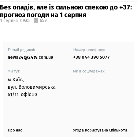
Без опадів, але із сильною спекою до +37:
прогноз погоди на 1 серпня
1 серпня,
09:05
659
E-mail редакції
Номер телефону:
news24@24tv.com.ua
+38 044 390 5077
Ми тут:
Ми в соцмережах:
м.Київ
,
вул. Володимирська
офіс
61/11,
50
Про нас
Угода Користувача Спільноти