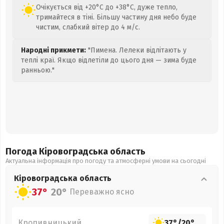
Очікується від +20°C до +38°C, дуже тепло,
тримайтеся в тіні. Більшу частину дня небо буде
чистим, слабкий вітер до 4 м/с.
Народні прикмети:
"Пимена. Лелеки відлітають у
теплі краї. Якщо відлетіли до цього дня — зима буде
ранньою."
Погода Кіровоградська
область
Актуальна інформація про погоду та атмосферні умови на сьогодні
Кіровоградська
область
37°
20°
Переважно ясно
Кропивницький
37°
/
20°