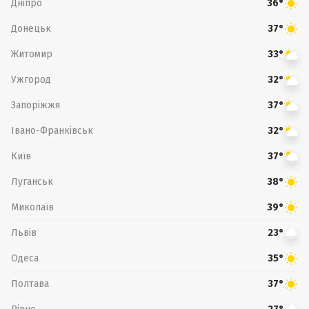
Дніпро
36°
Донецьк
37°
Житомир
33°
Ужгород
32°
Запоріжжя
37°
Івано-Франківськ
32°
Київ
37°
Луганськ
38°
Миколаїв
39°
Львів
23°
Одеса
35°
Полтава
37°