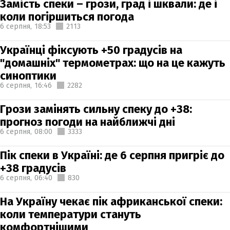
Замість спеки – грози, град і шквали: де і
коли погіршиться погода
6 серпня,
18:53
2113
Українці фіксують +50 градусів на
"домашніх" термометрах: що на це кажуть
синоптики
6 серпня,
16:46
2282
Грози замінять сильну спеку до +38:
прогноз погоди на найближчі дні
6 серпня,
08:00
3333
Пік спеки в Україні: де 6 серпня пригріє до
+38 градусів
6 серпня,
06:40
830
На Україну чекає пік африканської спеки:
коли температури стануть
комфортнішими