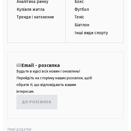
Аналітика ринку
Бокс
Купівля житла
Футбол
Тренди і натхнення
Теніс
Біатлон
Інші види спорту
Email - розсилка
Будьте в курсі всіх новин і оновлень!
Перейдіть на сторінку наших розсилок, щоб
обрати ті, що відповідають вашим
інтересам.
ДО РОЗСИЛОК
Наші додатки: