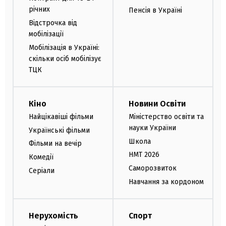
річних
Пенсія в Україні
Відстрочка від
мобілізації
Мобілізація в Україні:
скільки осіб мобілізує
ТЦК
Кіно
Новини Освіти
Найцікавіші фільми
Міністерство освіти та
науки України
Українські фільми
Школа
Фільми на вечір
НМТ 2026
Комедії
Саморозвиток
Серіали
Навчання за кордоном
Нерухомість
Спорт