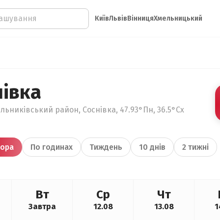
Київ
Львів
Вінниця
Хмельницький
нівка
льниківський район, Соснівка, 47.93°Пн, 36.5°Сх
ора
По годинах
Тиждень
10 днів
2 тижні
Вт
Ср
Чт
Завтра
12.08
13.08
1