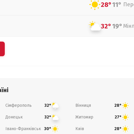
28°
11°
Пер
32°
19°
Мін
їні
Сімферополь
Вінниця
32°
28°
Донецьк
Житомир
32°
27°
Івано-Франківськ
Київ
30°
28°