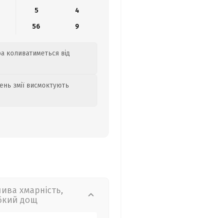
5
4
56
9
ра коливатиметься від
день змії висмоктують
лива хмарність,
бкий дощ