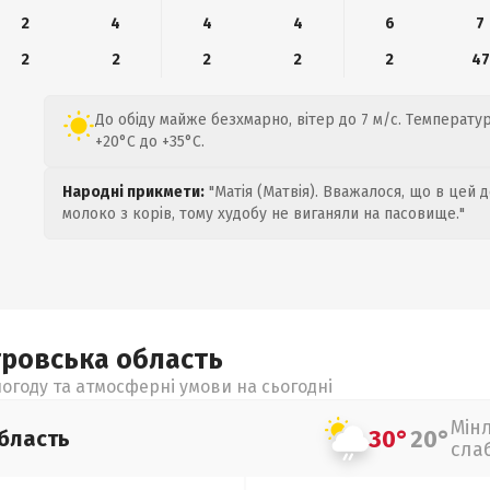
2
4
4
4
6
7
2
2
2
2
2
47
До обіду майже безхмарно, вітер до 7 м/с. Температу
+20°C до +35°C.
Народні прикмети:
"Матія (Матвія). Вважалося, що в цей 
молоко з корів, тому худобу не виганяли на пасовище."
тровська
область
огоду та атмосферні умови на сьогодні
Мін
30°
20°
бласть
сла