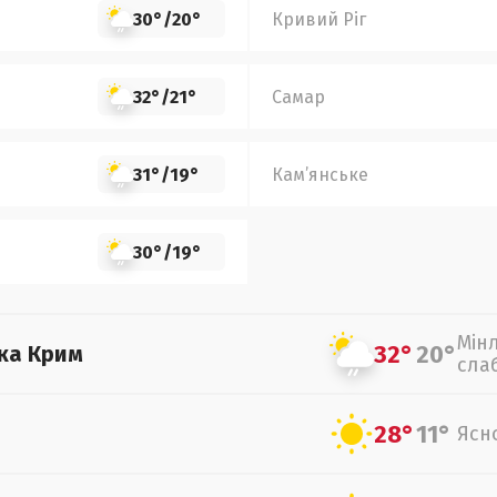
30°
/
20°
Кривий Ріг
32°
/
21°
Самар
31°
/
19°
Кам’янське
30°
/
19°
Мін
32°
20°
ка Крим
сла
28°
11°
Ясн