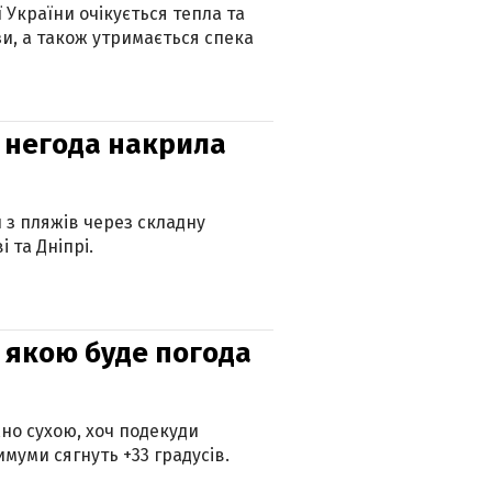
ї України очікується тепла та
зи, а також утримається спека
: негода накрила
и з пляжів через складну
 та Дніпрі.
и: якою буде погода
но сухою, хоч подекуди
муми сягнуть +33 градусів.