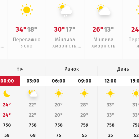
34°
18°
30°
17°
26°
13°
24
Переважно
Мінлива
Мінлива
Пер
,
ясно
хмарність,
хмарність
ощ
слабкий дощ
Ніч
Ранок
День
00:00
03:00
06:00
09:00
12:00
15:
24°
22°
20°
28°
33°
31
24°
22°
20°
29°
33°
33
758
758
758
759
758
75
58
68
75
55
35
52