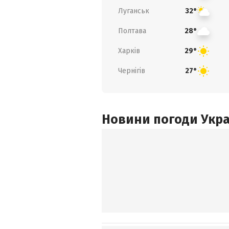
Луганськ
32°
Полтава
28°
Харків
29°
Чернігів
27°
Новини погоди Украї