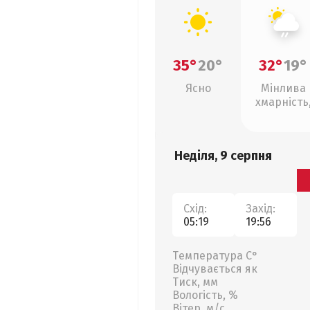
35°
20°
32°
19°
Ясно
Мінлива
хмарність
слабкий д
Неділя, 9 серпня
Схід:
Захід:
05:19
19:56
Температура С°
Відчувається як
Тиск, мм
Вологість, %
Вітер, м/с