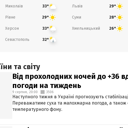
Миколаїв
Львів
33°
29°
Рівне
Суми
29°
28°
Херсон
Хмельницький
33°
26°
Севастополь
32°
ни та світу
Від прохолодних ночей до +36 в
погоди на тиждень
9 серпня,
20:00
3506
Наступного тижня в Україні прогнозують стабілізац
Переважатиме суха та малохмарна погода, а також
температурного фону.