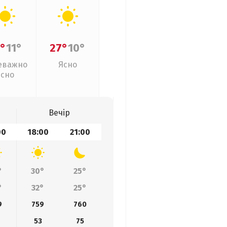
°
11°
27°
10°
еважно
Ясно
ясно
Вечір
00
18:00
21:00
°
30°
25°
°
32°
25°
9
759
760
53
75