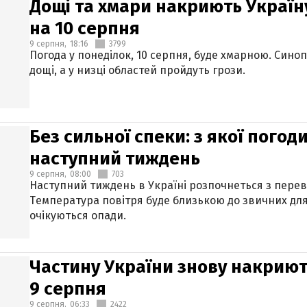
Дощі та хмари накриють Україн
на 10 серпня
9 серпня,
18:16
3799
Погода у понеділок, 10 серпня, буде хмарною. Син
дощі, а у низці областей пройдуть грози.
Без сильної спеки: з якої пого
наступний тиждень
9 серпня,
08:00
703
Наступний тиждень в Україні розпочнеться з перев
Температура повітря буде близькою до звичних для
очікуються опади.
Частину України знову накриют
9 серпня
9 серпня,
06:33
2422