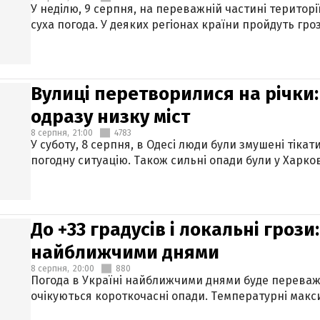
У неділю, 9 серпня, на переважній частині територі
суха погода. У деяких регіонах країни пройдуть гро
Вулиці перетворилися на річки
одразу низку міст
8 серпня,
21:00
4783
У суботу, 8 серпня, в Одесі люди були змушені тікат
погодну ситуацію. Також сильні опади були у Харкові
До +33 градусів і локальні гроз
найближчими днями
8 серпня,
20:00
880
Погода в Україні найближчими днями буде переваж
очікуються короткочасні опади. Температурні макси