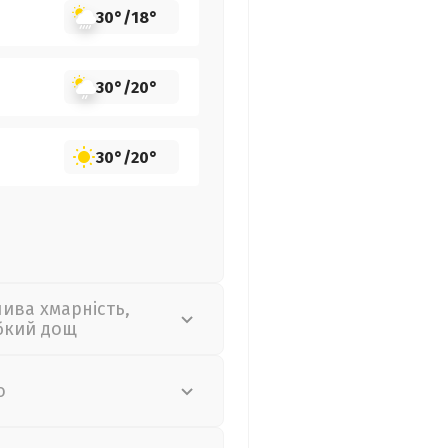
30°
/
18°
30°
/
20°
30°
/
20°
лива хмарність,
бкий дощ
о