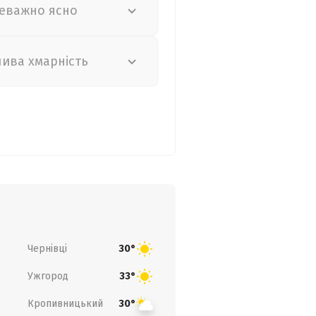
еважно ясно
лива хмарність
Чернівці
30°
Ужгород
33°
Кропивницький
30°