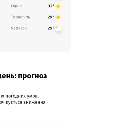
Одеса
32°
Тернопіль
29°
Черкаси
29°
день: прогноз
ію погодних умов.
 очікується зниження