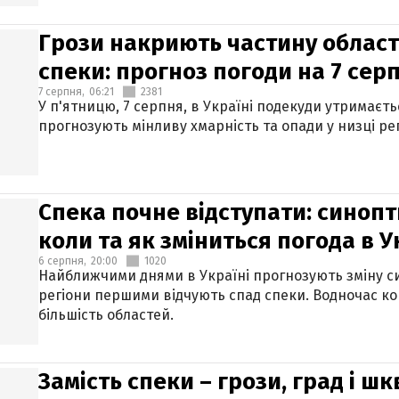
Грози накриють частину областе
спеки: прогноз погоди на 7 сер
7 серпня,
06:21
2381
У п'ятницю, 7 серпня, в Україні подекуди утримаєт
прогнозують мінливу хмарність та опади у низці рег
Спека почне відступати: синопт
коли та як зміниться погода в У
6 серпня,
20:00
1020
Найближчими днями в Україні прогнозують зміну син
регіони першими відчують спад спеки. Водночас к
більшість областей.
Замість спеки – грози, град і шк