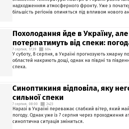
надходженням атмосферного фронту. Уже з початку
більшість регіонів опиняться під впливом нового а
Похолодання йде в Україну, але
потерпатимуть від спеки: погод
7 серпня,
17:39
604
У суботу, 8 серпня, в Україні прогнозують хмарну п
областей накриють дощі, однак на півдні та півден
спека.
Синоптикиня відповіла, яку нег
сильної спеки
7 серпня,
08:00
2423
Наразі в Україні переважає слабкий вітер, який м
погоду. Однак уже із 7 серпня через проходження 
синоптична ситуація зміниться.