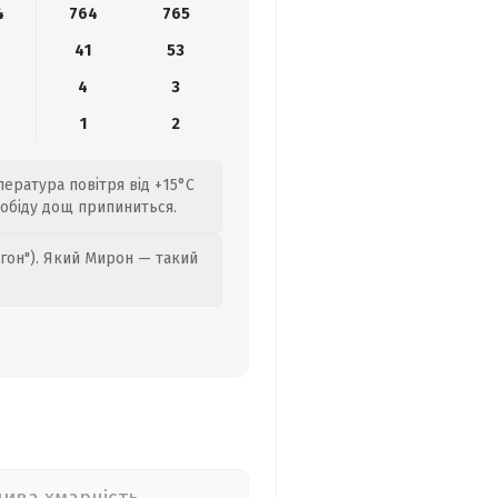
4
764
765
41
53
4
3
1
2
ература повітря від +15°C
я обіду дощ припиниться.
гон"). Який Мирон — такий