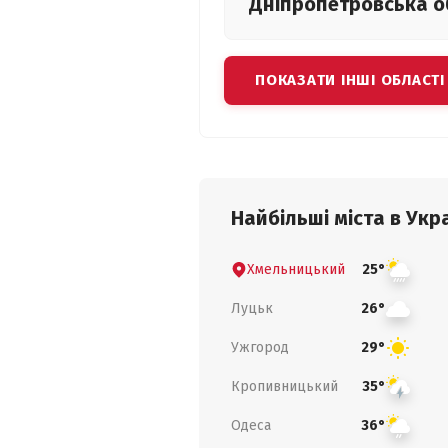
Дніпропетровська
о
ПОКАЗАТИ ІНШІ ОБЛАСТІ
Найбільші міста в Укра
Хмельницький
25°
Луцьк
26°
Ужгород
29°
Кропивницький
35°
Одеса
36°