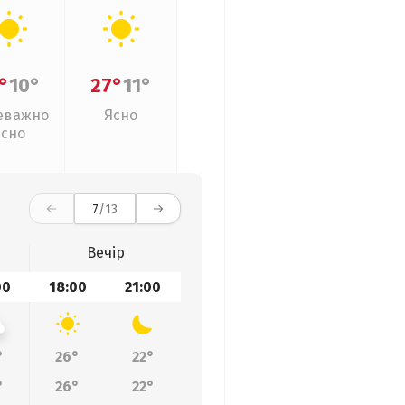
°
10°
27°
11°
еважно
Ясно
ясно
7
/13
Вечір
00
18:00
21:00
°
26°
22°
°
26°
22°