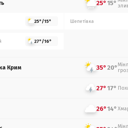
Мін
25°
15°
ть
зли
25°
/
15°
Шепетівка
й
27°
/
16°
Мін
35°
20°
ка Крим
гро
27°
17°
Пох
26°
14°
Хма
Мін