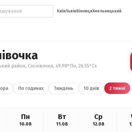
Київ
Львів
Вінниця
Хмельницький
нівочка
кий район, Соснівочка, 49.98°Пн, 26.55°Сх
ора
По годинах
Тиждень
10 днів
2 тижні
Пн
Вт
Ср
10.08
11.08
12.08
1