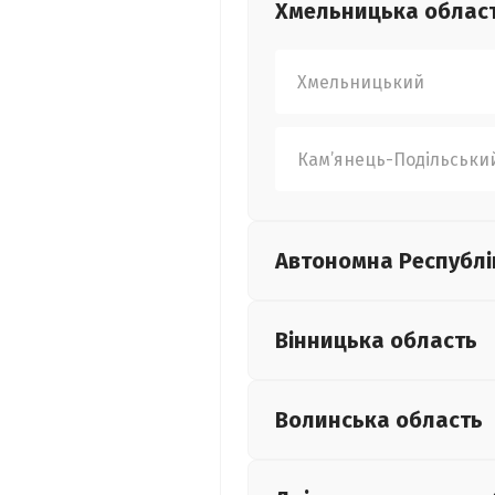
Хмельницька
облас
Хмельницький
Кам’янець-Подільськи
Автономна Республі
Вінницька
область
Волинська
область