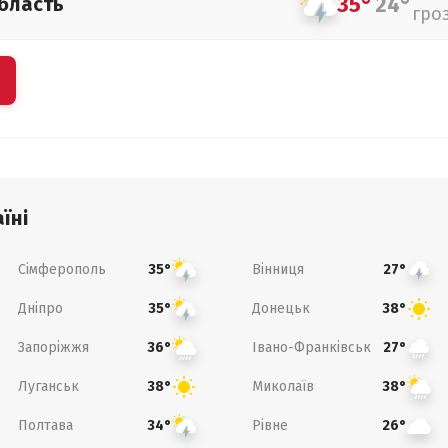
35°
24°
бласть
гро
їні
Сімферополь
Вінниця
35°
27°
Дніпро
Донецьк
35°
38°
Запоріжжя
Івано-Франківськ
36°
27°
Луганськ
Миколаїв
38°
38°
Полтава
Рівне
34°
26°