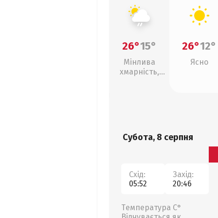
26°
15°
26°
12°
Мінлива
Ясно
хмарність,
слабкий дощ
Субота, 8 серпня
Схід:
Захід:
05:52
20:46
Температура С°
Відчувається як