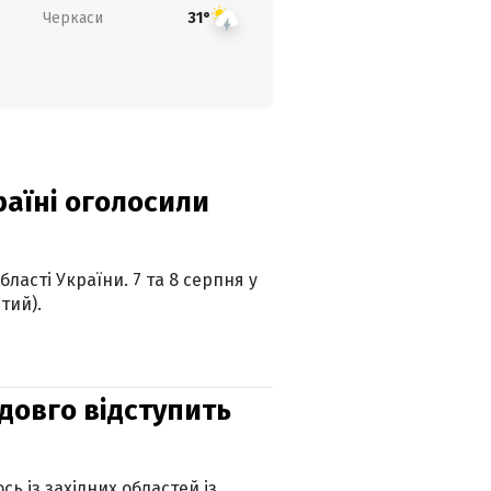
Черкаси
31°
країні оголосили
ласті України. 7 та 8 серпня у
тий).
адовго відступить
ь із західних областей із