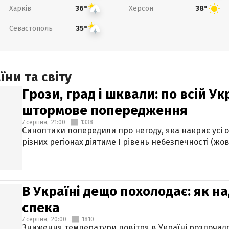
Харків
Херсон
36°
38°
Севастополь
35°
ни та світу
Грози, град і шквали: по всій У
штормове попередження
7 серпня,
21:00
1338
Синоптики попередили про негоду, яка накриє усі об
різних регіонах діятиме І рівень небезпечності (жов
В Україні дещо похолодає: як н
спека
7 серпня,
20:00
1810
Зниження температури повітря в Україні розпочалос