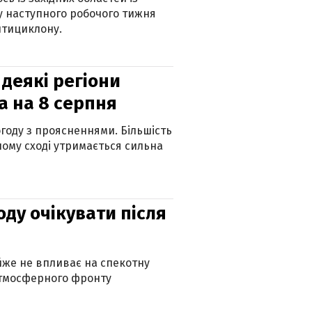
 наступного робочого тижня
нтициклону.
 деякі регіони
а на 8 серпня
огоду з проясненнями. Більшість
ному сході утримається сильна
оду очікувати після
айже не впливає на спекотну
атмосферного фронту