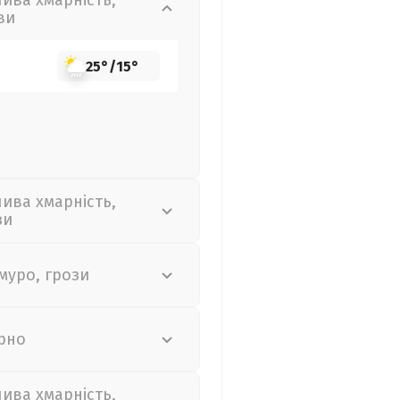
лива хмарність,
ви
25°
/
15°
лива хмарність,
зи
муро, грози
рно
лива хмарність,