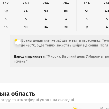
762
763
764
764
764
76
89
74
93
80
51
43
5
5
4
4
5
5
65
13
34
20
9
4
Вранці дощитиме, не забудьте взяти парасольку. Темп
до +26°C, буде тепло, захистіть шкіру від сонця. Післ
Народні прикмети:
"Мирона. Вітряний день ("Мирон-вітро
і січень."
цька
область
огоду та атмосферні умови на сьогодні