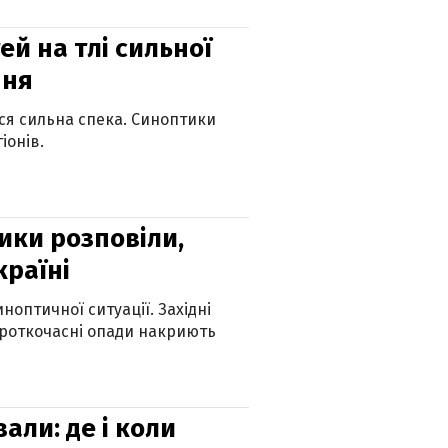
й на тлі сильної
пня
ься сильна спека. Синоптики
іонів.
ики розповіли,
країні
оптичної ситуації. Західні
ороткочасні опади накриють
вали: де і коли