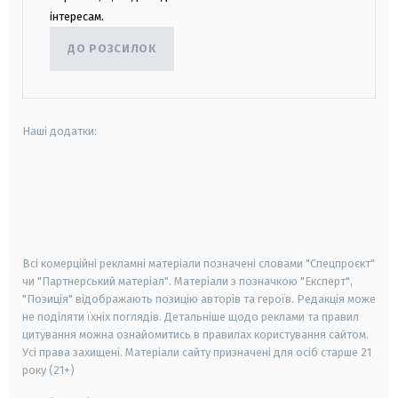
інтересам.
ДО РОЗСИЛОК
Наші додатки:
android
apple
smart tv
samsung smart tv
Всі комерційні рекламні матеріали позначені словами "Спецпроєкт"
чи "Партнерський матеріал". Матеріали з позначкою "Експерт",
"Позиція" відображають позицію авторів та героїв. Редакція може
не поділяти їхніх поглядів. Детальніше щодо реклами та правил
цитування можна ознайомитись в правилах користування сайтом.
Усі права захищені.
Матеріали сайту призначені для осіб старше
21
року (21+)