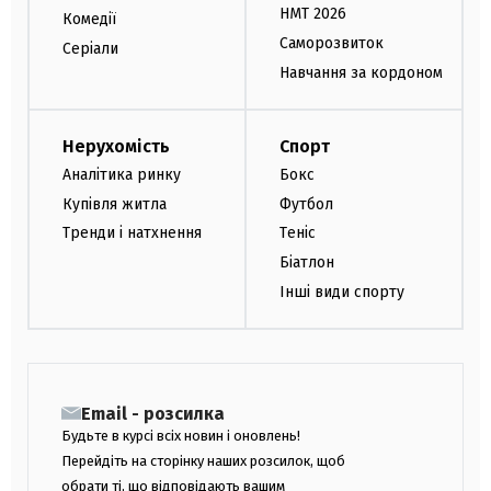
НМТ 2026
Комедії
Саморозвиток
Серіали
Навчання за кордоном
Нерухомість
Спорт
Аналітика ринку
Бокс
Купівля житла
Футбол
Тренди і натхнення
Теніс
Біатлон
Інші види спорту
Email - розсилка
Будьте в курсі всіх новин і оновлень!
Перейдіть на сторінку наших розсилок, щоб
обрати ті, що відповідають вашим