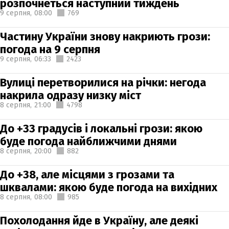
розпочнеться наступний тиждень
9 серпня,
08:00
769
Частину України знову накриють грози:
погода на 9 серпня
9 серпня,
06:33
2423
Вулиці перетворилися на річки: негода
накрила одразу низку міст
8 серпня,
21:00
4798
До +33 градусів і локальні грози: якою
буде погода найближчими днями
8 серпня,
20:00
882
До +38, але місцями з грозами та
шквалами: якою буде погода на вихідних
8 серпня,
08:00
985
Похолодання йде в Україну, але деякі