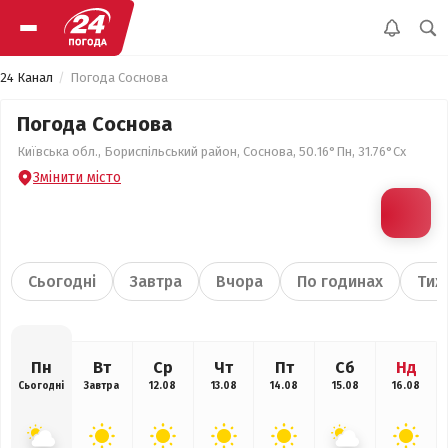
24 Канал
Погода Соснова
Погода Соснова
Київська обл., Бориспільський район, Соснова, 50.16°Пн, 31.76°Сх
Змінити місто
Сьогодні
Завтра
Вчора
По годинах
Тиж
Пн
Вт
Ср
Чт
Пт
Сб
Нд
Сьогодні
Завтра
12.08
13.08
14.08
15.08
16.08