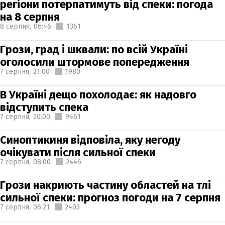
регіони потерпатимуть від спеки: погода
на 8 серпня
8 серпня,
06:46
1361
Грози, град і шквали: по всій Україні
оголосили штормове попередження
7 серпня,
21:00
1980
В Україні дещо похолодає: як надовго
відступить спека
7 серпня,
20:00
9461
Синоптикиня відповіла, яку негоду
очікувати після сильної спеки
7 серпня,
08:00
2446
Грози накриють частину областей на тлі
сильної спеки: прогноз погоди на 7 серпня
7 серпня,
06:21
2403