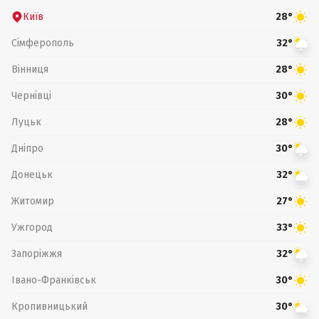
Київ
28°
Сімферополь
32°
Вінниця
28°
Чернівці
30°
Луцьк
28°
Дніпро
30°
Донецьк
32°
Житомир
27°
Ужгород
33°
Запоріжжя
32°
Івано-Франківськ
30°
Кропивницький
30°