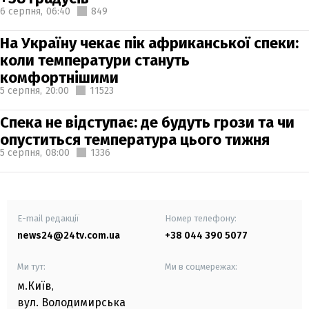
6 серпня,
06:40
849
На Україну чекає пік африканської спеки:
коли температури стануть
комфортнішими
5 серпня,
20:00
11523
Спека не відступає: де будуть грози та чи
опуститься температура цього тижня
5 серпня,
08:00
1336
E-mail редакції
Номер телефону:
news24@24tv.com.ua
+38 044 390 5077
Ми тут:
Ми в соцмережах:
м.Київ
,
вул. Володимирська