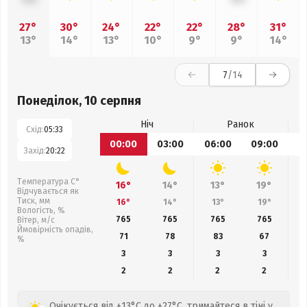
27°
30°
24°
22°
22°
28°
31°
13°
14°
13°
10°
9°
9°
14°
7
/14
Понеділок, 10 серпня
Ніч
Ранок
Схід:
05:33
00:00
03:00
06:00
09:00
1
Захід:
20:22
Температура С°
16°
14°
13°
19°
Відчувається як
Тиск, мм
16°
14°
13°
19°
Вологість, %
765
765
765
765
Вітер, м/с
Ймовірність опадів,
71
78
83
67
%
3
3
3
3
2
2
2
2
Очікується від +13°C до +27°C, тримайтеся в тіні у