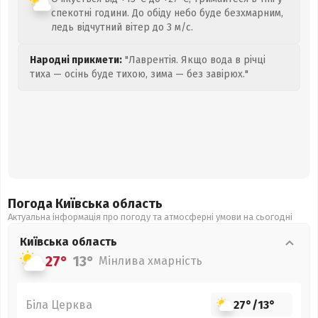
спекотні години. До обіду небо буде безхмарним,
ледь відчутний вітер до 3 м/с.
Народні прикмети:
"Лаврентія. Якщо вода в річці
тиха — осінь буде тихою, зима — без завірюх."
Погода Київська
область
Актуальна інформація про погоду та атмосферні умови на сьогодні
Київська
область
27°
13°
Мінлива хмарність
Біла Церква
27°
/
13°