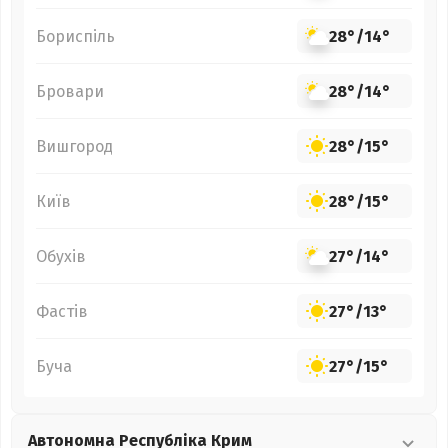
Бориспіль
28°
/
14°
Бровари
28°
/
14°
Вишгород
28°
/
15°
Київ
28°
/
15°
Обухів
27°
/
14°
Фастів
27°
/
13°
Буча
27°
/
15°
Автономна Республіка Крим