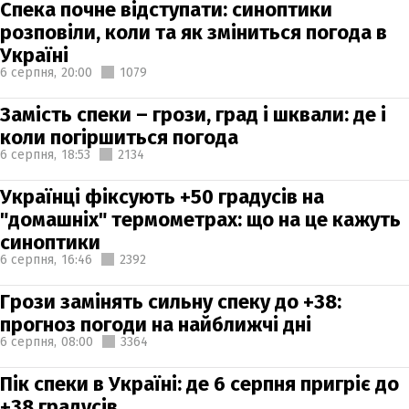
Спека почне відступати: синоптики
розповіли, коли та як зміниться погода в
Україні
6 серпня,
20:00
1079
Замість спеки – грози, град і шквали: де і
коли погіршиться погода
6 серпня,
18:53
2134
Українці фіксують +50 градусів на
"домашніх" термометрах: що на це кажуть
синоптики
6 серпня,
16:46
2392
Грози замінять сильну спеку до +38:
прогноз погоди на найближчі дні
6 серпня,
08:00
3364
Пік спеки в Україні: де 6 серпня пригріє до
+38 градусів