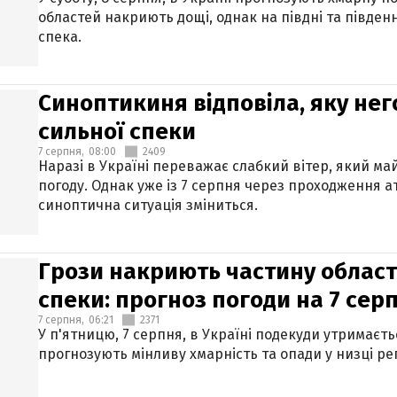
областей накриють дощі, однак на півдні та півден
спека.
Синоптикиня відповіла, яку нег
сильної спеки
7 серпня,
08:00
2409
Наразі в Україні переважає слабкий вітер, який м
погоду. Однак уже із 7 серпня через проходження 
синоптична ситуація зміниться.
Грози накриють частину областе
спеки: прогноз погоди на 7 сер
7 серпня,
06:21
2371
У п'ятницю, 7 серпня, в Україні подекуди утримаєт
прогнозують мінливу хмарність та опади у низці рег