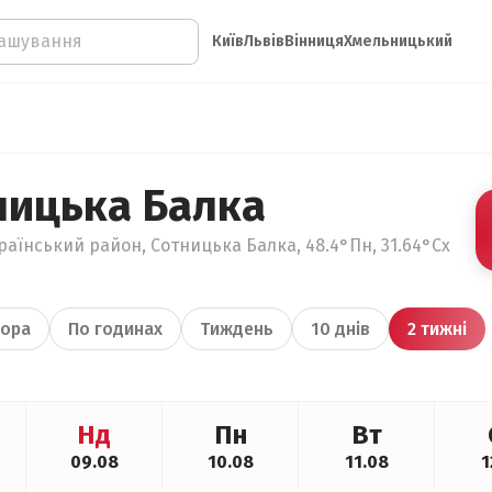
Київ
Львів
Вінниця
Хмельницький
ницька Балка
раїнський район, Сотницька Балка, 48.4°Пн, 31.64°Сх
ора
По годинах
Тиждень
10 днів
2 тижні
Нд
Пн
Вт
09.08
10.08
11.08
1