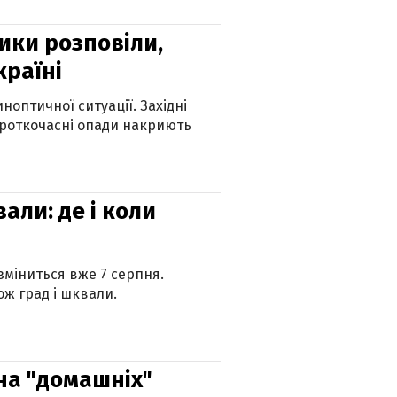
ики розповіли,
країні
оптичної ситуації. Західні
ороткочасні опади накриють
вали: де і коли
 зміниться вже 7 серпня.
ж град і шквали.
 на "домашніх"