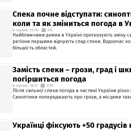
Спека почне відступати: синопт
коли та як зміниться погода в У
6 серпня,
20:00
974
Найближчими днями в Україні прогнозують зміну син
регіони першими відчують спад спеки. Водночас к
більшість областей.
Замість спеки – грози, град і шк
погіршиться погода
6 серпня,
18:53
2113
Після сильної спеки погода в частині України різко
Синоптики попереджають про грози, а місцями тако
Українці фіксують +50 градусів