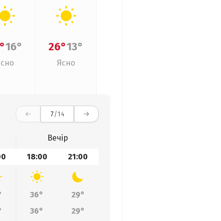
°
16°
26°
13°
Ясно
Ясно
7
/14
Вечір
00
18:00
21:00
°
36°
29°
°
36°
29°