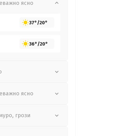
еважно ясно
37°
/
20°
36°
/
20°
о
еважно ясно
муро, грози