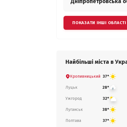
Дніпропетровська
о
ПОКАЗАТИ ІНШІ ОБЛАСТІ
Найбільші міста в Укра
Кропивницький
37°
Луцьк
28°
Ужгород
32°
Луганськ
38°
Полтава
37°