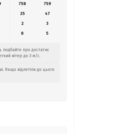
9
758
759
25
47
2
3
8
5
а, подбайте про достатнє
гкий вітер до 3 м/с.
аї. Якщо відлетіли до цього