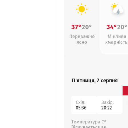
37°
20°
34°
20°
Переважно
Мінлива
ясно
хмарність
грози
П'ятниця, 7 серпня
Схід:
Захід:
05:36
20:22
Температура С°
Відчувається як