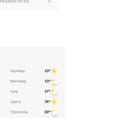
еважно ясно
Чернівці
33°
Житомир
33°
Київ
37°
Одеса
35°
Тернопіль
30°