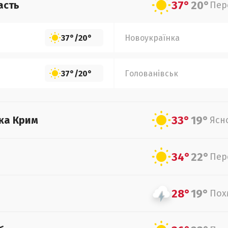
37°
20°
асть
Пер
37°
/
20°
Новоукраїнка
37°
/
20°
Голованівськ
33°
19°
ка Крим
Ясн
34°
22°
Пер
28°
19°
Пох