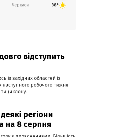
Черкаси
38°
адовго відступить
ь із західних областей із
 наступного робочого тижня
нтициклону.
 деякі регіони
а на 8 серпня
огоду з проясненнями. Більшість