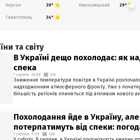
Херсон
Хмельницький
39°
29°
Севастополь
34°
ни та світу
В Україні дещо похолодає: як н
спека
7 серпня,
20:00
330
Зниження температури повітря в Україні розпочалос
надходженням атмосферного фронту. Уже з початку
більшість регіонів опиняться під впливом нового а
Похолодання йде в Україну, але
потерпатимуть від спеки: погод
7 серпня,
17:39
368
У суботу, 8 серпня, в Україні прогнозують хмарну п