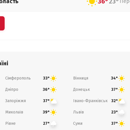
36°
23°
бласть
Пер
їні
Сімферополь
Вінниця
33°
34°
Дніпро
Донецьк
36°
37°
Запоріжжя
Івано-Франківськ
37°
32°
Миколаїв
Львів
39°
23°
Рівне
Суми
27°
37°