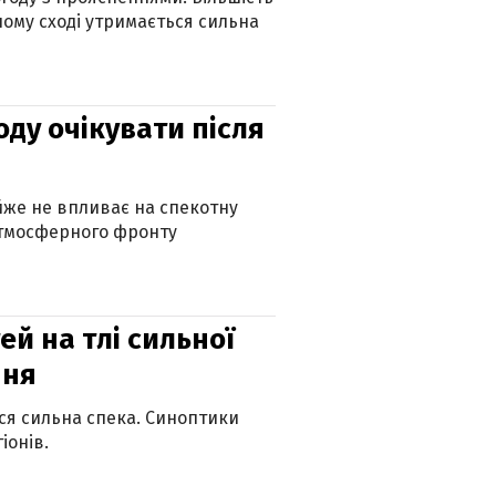
ному сході утримається сильна
оду очікувати після
айже не впливає на спекотну
атмосферного фронту
й на тлі сильної
пня
ься сильна спека. Синоптики
іонів.