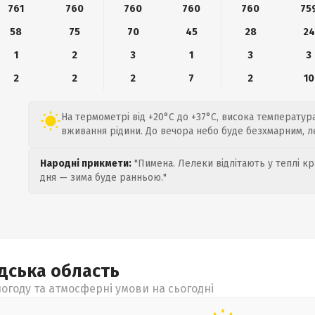
761
760
760
760
760
75
58
75
70
45
28
24
1
2
3
1
3
3
2
2
2
7
2
10
На термометрі від +20°C до +37°C, висока температур
вживання рідини. До вечора небо буде безхмарним, ле
Народні прикмети:
"Пимена. Лелеки відлітають у теплі кр
дня — зима буде ранньою."
адська
область
огоду та атмосферні умови на сьогодні