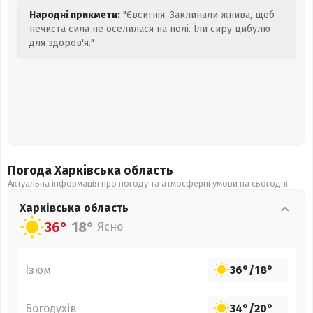
Народні прикмети:
"Євсигнія. Заклинали жнива, щоб
нечиста сила не оселилася на полі. Їли сиру цибулю
для здоров'я."
Погода Харківська
область
Актуальна інформація про погоду та атмосферні умови на сьогодні
Харківська
область
36°
18°
Ясно
Ізюм
36°
/
18°
Богодухів
34°
/
20°