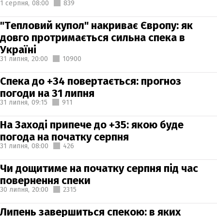
1 серпня,
08:00
839
"Тепловий купол" накриває Європу: як
довго протримається сильна спека в
Україні
31 липня,
20:00
10900
Спека до +34 повертається: прогноз
погоди на 31 липня
31 липня,
09:15
911
На Заході припече до +35: якою буде
погода на початку серпня
31 липня,
08:00
426
Чи дощитиме на початку серпня під час
повернення спеки
30 липня,
20:00
2315
Липень завершиться спекою: в яких