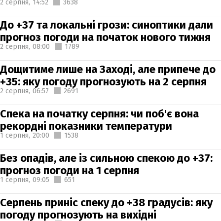
2 серпня,
14:52
3638
До +37 та локальні грози: синоптики дали
прогноз погоди на початок нового тижня
2 серпня,
08:00
1789
Дощитиме лише на Заході, але припече до
+35: яку погоду прогнозують на 2 серпня
2 серпня,
06:57
2691
Спека на початку серпня: чи поб'є вона
рекордні показники температури
1 серпня,
20:00
1538
Без опадів, але із сильною спекою до +37:
прогноз погоди на 1 серпня
1 серпня,
09:05
651
Серпень приніс спеку до +38 градусів: яку
погоду прогнозують на вихідні