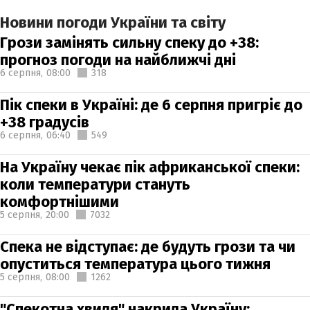
Новини погоди України та світу
Грози замінять сильну спеку до +38:
прогноз погоди на найближчі дні
6 серпня,
08:00
318
Пік спеки в Україні: де 6 серпня пригріє до
+38 градусів
6 серпня,
06:40
549
На Україну чекає пік африканської спеки:
коли температури стануть
комфортнішими
5 серпня,
20:00
7032
Спека не відступає: де будуть грози та чи
опуститься температура цього тижня
5 серпня,
08:00
1262
"Спекотна хвиля" накрила Україну: