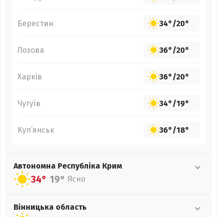
Берестин
34°
/
20°
Лозова
36°
/
20°
Харків
36°
/
20°
Чугуїв
34°
/
19°
Куп’янськ
36°
/
18°
Автономна Республіка Крим
34°
19°
Ясно
Вінницька
область