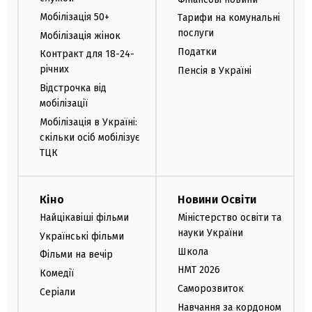
Мобілізація 50+
Тарифи на комунальні
послуги
Мобілізація жінок
Податки
Контракт для 18-24-
річних
Пенсія в Україні
Відстрочка від
мобілізації
Мобілізація в Україні:
скільки осіб мобілізує
ТЦК
Кіно
Новини Освіти
Найцікавіші фільми
Міністерство освіти та
науки України
Українські фільми
Школа
Фільми на вечір
НМТ 2026
Комедії
Саморозвиток
Серіали
Навчання за кордоном