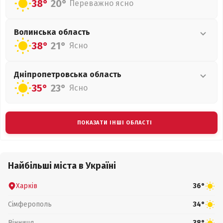
38°
20°
Переважно ясно
Волинська
область
38°
21°
Ясно
Дніпропетровська
область
35°
23°
Ясно
ПОКАЗАТИ ІНШІ ОБЛАСТІ
Найбільші міста в Україні
Харків
36°
Сімферополь
34°
Вінниця
38°