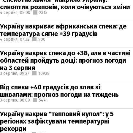
синоптик розповів, коли очікуються зміни
4 серпня,
08:00
2313
Україну накриває африканська спека: де
температура сягне +39 градусів
4 серпня,
07:32
900
Україну накриє спека до +38, але в частині
областей пройдуть дощі: прогноз погоди
на 3 серпня
3 серпня,
09:27
10928
Від спеки +40 градусів до злив зі
шквалами: прогноз погоди на тиждень
3 серпня,
08:00
5441
Україну накрив "тепловий купол": у 5
регіонах зафіксували температурні
рекорди