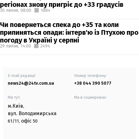
регіонах знову пригріє до +33 градусів
30 липня,
08:00
1884
Чи повернеться спека до +35 та коли
припиняться опади: інтерв'ю із Птухою про
погоду в Україні у серпні
29 липня,
14:00
2494
E-mail редакції
Номер телефону:
news24@24tv.com.ua
+38 044 390 5077
Ми тут:
Ми в соцмережах:
м.Київ
,
вул. Володимирська
офіс
61/11,
50