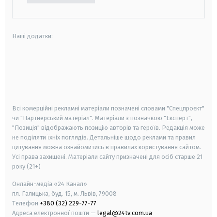
Наші додатки:
android
apple
smart tv
samsung smart tv
Всі комерційні рекламні матеріали позначені словами "Спецпроєкт"
чи "Партнерський матеріал". Матеріали з позначкою "Експерт",
"Позиція" відображають позицію авторів та героїв. Редакція може
не поділяти їхніх поглядів. Детальніше щодо реклами та правил
цитування можна ознайомитись в правилах користування сайтом.
Усі права захищені.
Матеріали сайту призначені для осіб старше
21
року (21+)
Онлайн-медіа «24 Канал»
пл. Галицька, буд. 15, м. Львів, 79008
Телефон
+380 (32) 229-77-77
Адреса електронної пошти —
legal@24tv.com.ua