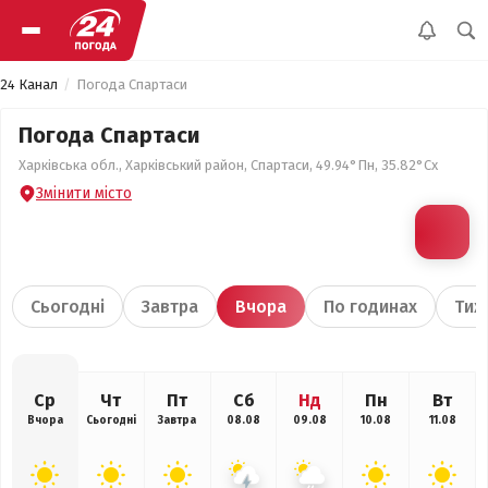
24 Канал
Погода Спартаси
Погода Спартаси
Харківська обл., Харківський район, Спартаси, 49.94°Пн, 35.82°Сх
Змінити місто
Сьогодні
Завтра
Вчора
По годинах
Тиж
Ср
Чт
Пт
Сб
Нд
Пн
Вт
Вчора
Сьогодні
Завтра
08.08
09.08
10.08
11.08