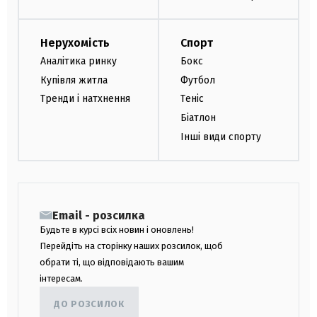
Нерухомість
Спорт
Аналітика ринку
Бокс
Купівля житла
Футбол
Тренди і натхнення
Теніс
Біатлон
Інші види спорту
Email - розсилка
Будьте в курсі всіх новин і оновлень!
Перейдіть на сторінку наших розсилок, щоб
обрати ті, що відповідають вашим
інтересам.
ДО РОЗСИЛОК