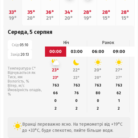
33°
35°
36°
34°
28°
28°
28°
19°
20°
21°
20°
19°
15°
15°
Середа, 5 серпня
Ніч
Ранок
Схід:
05:10
00:00
03:00
06:00
09:00
1
Захід:
20:13
Температура С°
23°
22°
20°
27°
Відчувається як
Тиск, мм
23°
22°
20°
27°
Вологість, %
763
763
763
763
Вітер, м/с
Ймовірність опадів,
66
76
80
62
%
0
0
0
1
2
2
2
2
Вранці переважно ясно. На термометрі від +19°C
до +33°C, буде спекотно, пийте більше води.