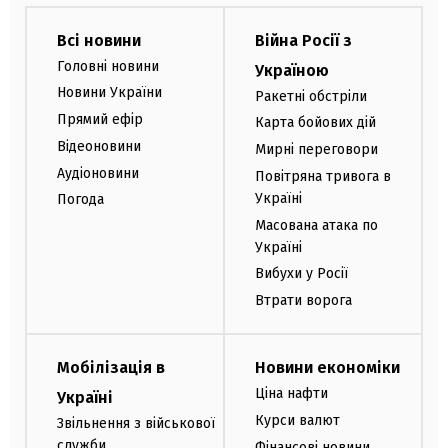
Всі новини
Війна Росії з
Головні новини
Україною
Новини України
Ракетні обстріли
Прямий ефір
Карта бойових дій
Відеоновини
Мирні переговори
Аудіоновини
Повітряна тривога в
Україні
Погода
Масована атака по
Україні
Вибухи у Росії
Втрати ворога
Мобілізація в
Новини економіки
Ціна нафти
Україні
Курси валют
Звільнення з військової
служби
Фінансові новини