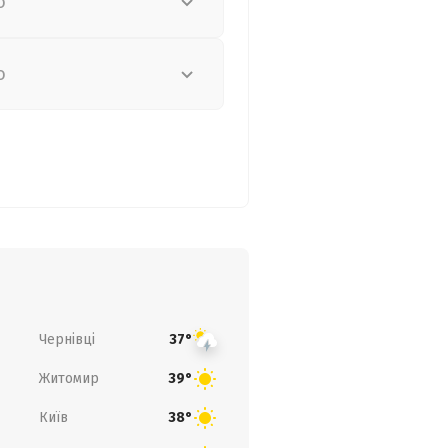
о
о
Чернівці
37°
Житомир
39°
Київ
38°