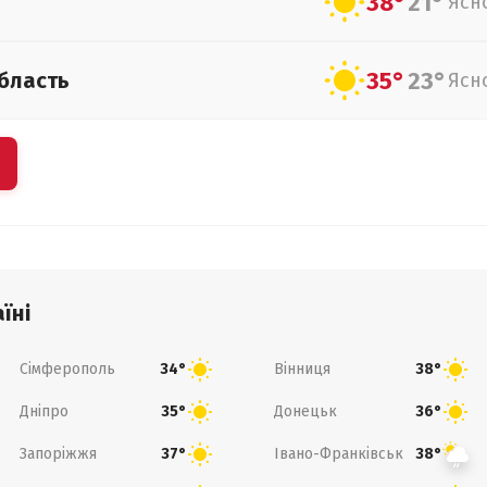
38°
21°
Ясн
35°
23°
бласть
Ясн
їні
Сімферополь
Вінниця
34°
38°
Дніпро
Донецьк
35°
36°
Запоріжжя
Івано-Франківськ
37°
38°