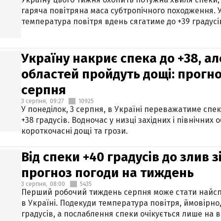
гаряча повітряна маса субтропічного походження. У
температура повітря вдень сягатиме до +39 градусі
Україну накриє спека до +38, ал
областей пройдуть дощі: прогно
серпня
3 серпня,
09:27
10925
У понеділок, 3 серпня, в Україні переважатиме спе
+38 градусів. Водночас у низці західних і північних
короткочасні дощі та грози.
Від спеки +40 градусів до злив 
прогноз погоди на тиждень
3 серпня,
08:00
5435
Перший робочий тиждень серпня може стати найсп
в Україні. Подекуди температура повітря, ймовірно,
градусів, а послаблення спеки очікується лише на в