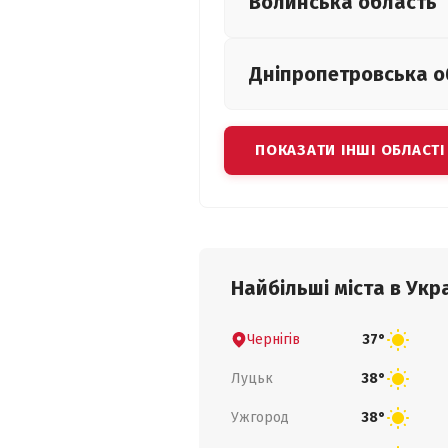
Волинська
область
Дніпропетровська
о
ПОКАЗАТИ ІНШІ ОБЛАСТІ
Найбільші міста в Укра
Чернігів
37°
Луцьк
38°
Ужгород
38°