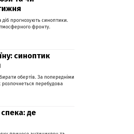
 тижня
ка діб прогнозують синоптики.
атмосферного фронту.
їну: синоптик
и
бирати обертів. За попередніми
х розпочнеться перебудова
спека: де
 яку принесе антициклон та