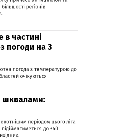
 більшості регіонів
в.
е в частині
з погоди на 3
котна погода з температурою до
 областей очікуються
зі шквалами:
екотнішим періодом цього літа
 підійматиметься до +40
ихідних.