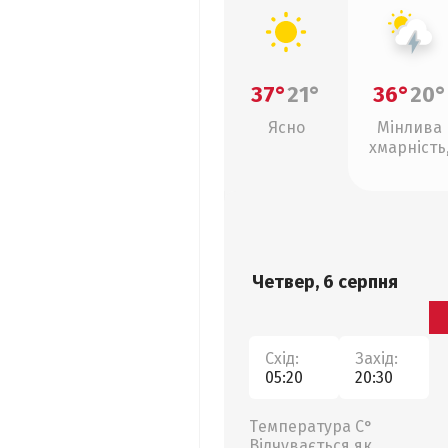
37°
21°
36°
20°
Ясно
Мінлива
хмарність
грози
Четвер, 6 серпня
Схід:
Захід:
05:20
20:30
Температура С°
Відчувається як