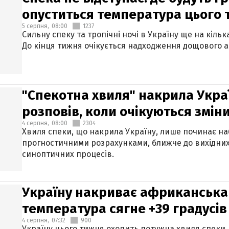
опуститься температура цього
5 серпня,
08:00
1237
Сильну спеку та тропічні ночі в Україну ще на кіль
До кінця тижня очікується надходження дощового 
"Спекотна хвиля" накрила Укра
розповів, коли очікуються змін
4 серпня,
08:00
2304
Хвиля спеки, що накрила Україну, лише починає на
прогностичними розрахунками, ближче до вихідни
синоптичних процесів.
Україну накриває африканська 
температура сягне +39 градусів
4 серпня,
07:32
900
Україну цього тижня охопить потужна хвиля спеки,