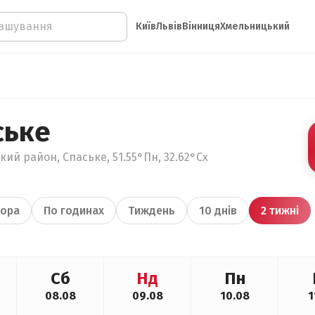
Київ
Львів
Вінниця
Хмельницький
ське
кий район, Спаське, 51.55°Пн, 32.62°Сх
ора
По годинах
Тиждень
10 днів
2 тижні
Сб
Нд
Пн
08.08
09.08
10.08
1