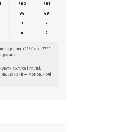
1
760
761
34
49
1
2
4
2
овітря від +21°C до +37°C,
 рідини.
ують яблука і груші.
сінь, мокрий — мокра. Ночі