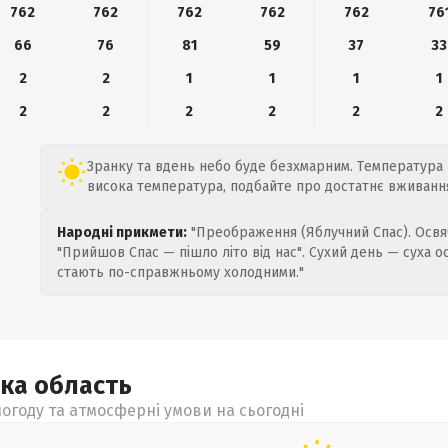
762
762
762
762
762
76
66
76
81
59
37
33
2
2
1
1
1
1
2
2
2
2
2
2
Зранку та вдень небо буде безхмарним. Температура п
висока температура, подбайте про достатнє вживання
Народні прикмети:
"Преображення (Яблучний Спас). Освяч
"Прийшов Спас — пішло літо від нас". Сухий день — суха о
стають по-справжньому холодними."
ька
область
огоду та атмосферні умови на сьогодні