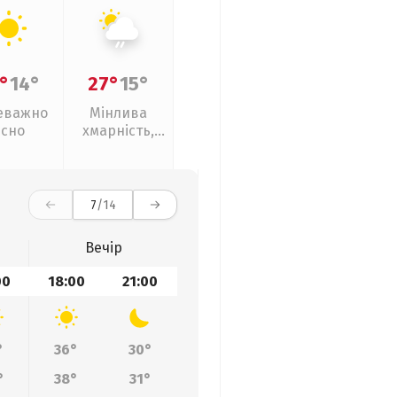
°
14°
27°
15°
еважно
Мінлива
ясно
хмарність,
слабкий дощ
7
/14
Вечір
00
18:00
21:00
°
36°
30°
°
38°
31°