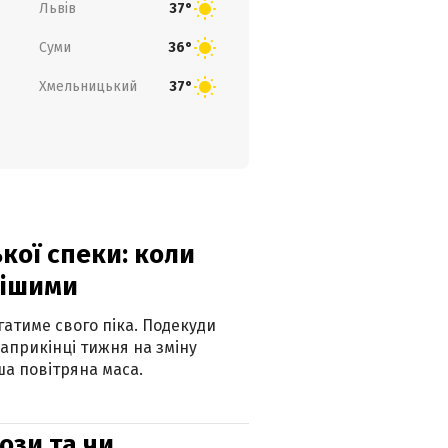
Львів
37°
Суми
36°
Хмельницький
37°
кої спеки: коли
нішими
атиме свого піка. Подекуди
наприкінці тижня на зміну
а повітряна маса.
рози та чи