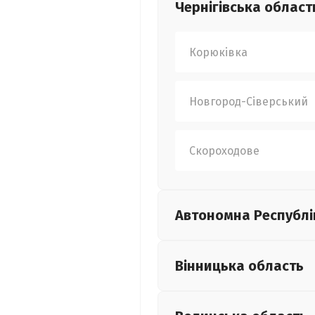
Чернігівська
област
Корюківка
Новгород-Сіверський
Скороходове
Автономна Республі
Вінницька
область