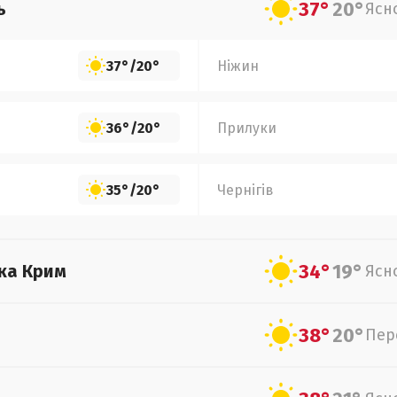
37°
20°
ь
Ясн
37°
/
20°
Ніжин
36°
/
20°
Прилуки
35°
/
20°
Чернігів
34°
19°
ка Крим
Ясн
38°
20°
Пер