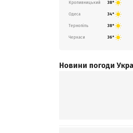
Кропивницький
38°
Одеса
34°
Тернопіль
38°
Черкаси
36°
Новини погоди Украї