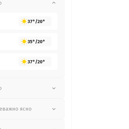
о
37°
/
20°
35°
/
20°
37°
/
20°
о
еважно ясно