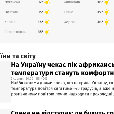
Луганськ
Миколаїв
37°
38°
Полтава
Рівне
35°
39°
Харків
Херсон
36°
38°
Севастополь
35°
ни та світу
На Україну чекає пік африкансь
температури стануть комфорт
5 серпня,
20:00
4003
Найближчими днями спека, що накрила Україну, сяг
температура повітря сягатиме +40 градусів, а вже 
розпеченому повітрю почне надходити прохолодніш
Спека не відступає: де будуть г