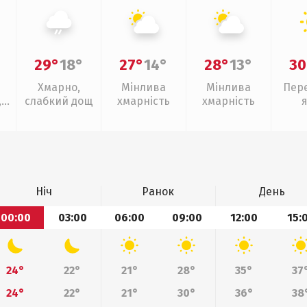
29°
18°
27°
14°
28°
13°
30
Хмарно,
Мінлива
Мінлива
Пер
,
слабкий дощ
хмарність
хмарність
Ніч
Ранок
День
00:00
03:00
06:00
09:00
12:00
15:
24°
22°
21°
28°
35°
37
24°
22°
21°
30°
36°
38